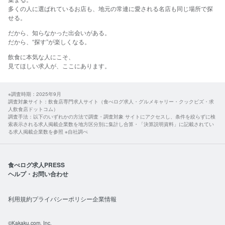
多くの人に選ばれているお店も、地元の常連に愛される名店も同じ場所で探
せる。​
だから、​知らなかった​出会いが​ある。
​だから、​“探す”が​楽しくなる。​
飲食に​本気な​人に​こそ、​
見て​ほしい​求人が、​ここに​あります。​
※調査時期：2025年9月
調査対象サイト：飲食店専門求人サイト（食べログ求人・グルメキャリー・クックビズ・求
人飲食店ドットコム）
調査手法：以下のいずれかの方法で調査・調査対象 サイトにアクセスし、条件を絞らずに検
索表示される求人掲載企業数を地方区分別に集計し合算・「決算説明資料」に記載されてい
る求人掲載企業数を参照 ※自社調べ
食べログ求人PRESS
ヘルプ・お問い合わせ
利用規約
プライバシーポリシー
企業情報
©Kakaku.com, Inc.