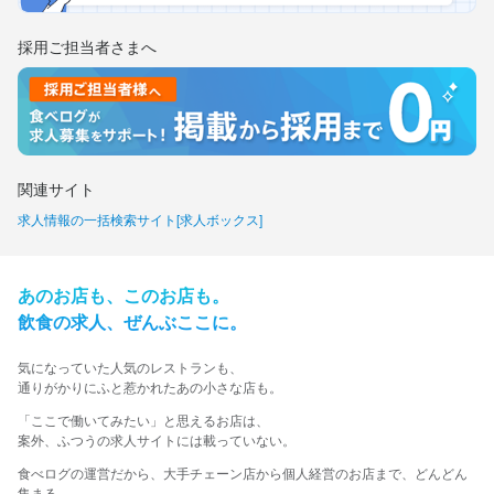
採用ご担当者さまへ
関連サイト
求人情報の一括検索サイト[求人ボックス]
あの​お店も、​この​お店も。​
飲食の​求人、​ぜんぶ​ここに。​
気に​なっていた​人気の​レストランも、
​通りが​かりに​ふと​惹かれた​あの​小さな​店も。​
​「ここで​働いてみたい」と​思える​お店は、​
案外、​ふつうの​求人サイトには​載っていない。​
食べログの運営だから、大手チェーン店から個人経営のお店まで、どんどん
集まる。