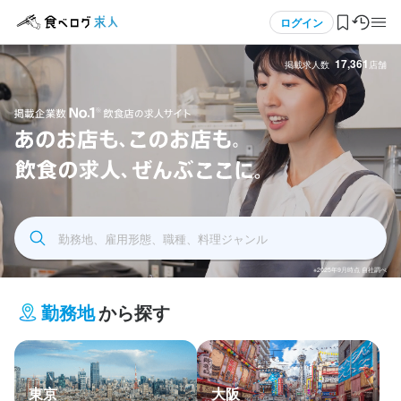
メニュー
ログイン
17,361
掲載求人数
店舗
ログイン・無料会員登録
食べログ求人TOP
飲食求人掲載企業数No.1 飲食店の求人サイト あの
求人検索
お店もこのお店も飲食の求人全部ここに
勤務地、雇用形態、職種、料理ジャンル
マイページ管理
※2025年9月時点 自社調べ
閲覧履歴
勤務地
から探す
気になる求人
検索履歴・保存した条件
東京
大阪