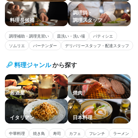
調理師・
料理長候補
調理スタッフ
調理補助・調理見習い
皿洗い・洗い場
パティシエ
ソムリエ
バーテンダー
デリバリースタッフ・配達スタッフ
料理ジャンル
から探す
居酒屋
焼肉
イタリアン
日本料理
中華料理
焼き鳥
寿司
カフェ
フレンチ
ラーメン