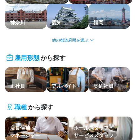
応募履歴
WEB履歴書
神奈川
愛知
福岡
スカウト・メルマガ受信設定
北海道・東北
ヘルプ・お問い合わせフォーム
雇用形態
から探す
関東
掲載をご検討の店舗様へ
食べログ求人PRESS
中部・北陸
プライバシーポリシー
正社員
アルバイト
契約社員
関西
利用規約
中国・四国
企業情報
職種
から探す
九州・沖縄
店長候補・
ホールスタッフ・
主要エリア
マネージャー
サービススタッフ