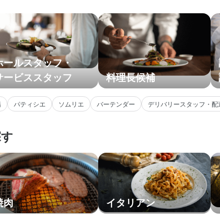
ホールスタッフ・
サービススタッフ
料理長候補
場
パティシエ
ソムリエ
バーテンダー
デリバリースタッフ・配
探す
焼肉
イタリアン