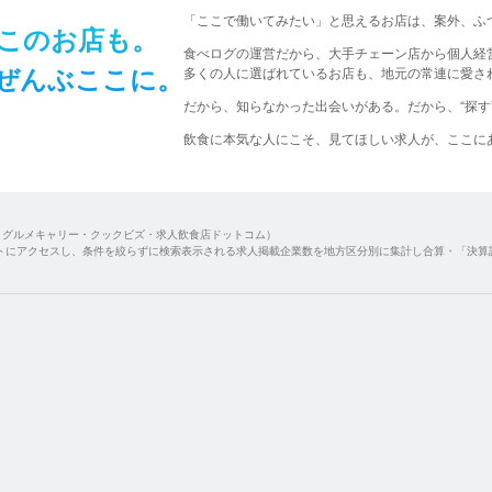
​「ここで​働いてみたい」と​思える​お店は、​
案外、​ふ
この​お店も。​
食べログの運営だから、大手チェーン店から個人経
ぜんぶ​ここに。​
多くの人に選ばれているお店も、地元の常連に愛され
だから、​知らなかった​出会いが​ある。
​だから、​“探
飲食に​本気な​人に​こそ、​
見て​ほしい​求人が、​ここに​
・グルメキャリー・クックビズ・求人飲食店ドットコム）
トにアクセスし、条件を絞らずに検索表示される求人掲載企業数を地方区分別に集計し合算・「決算