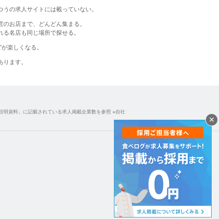
つうの​求人サイトには​載っていない。​
営のお店まで、どんどん集まる。
る名店も同じ場所で探せる。​
す”が​楽しくなる。​
あります。​
説明資料」に記載されている求人掲載企業数を参照 ※自社