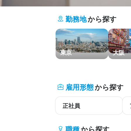
勤務地
から探す
東京
大阪
北海道・東北
雇用形態
から探す
関東
中部・北陸
正社員
関西
職種
から探す
中国・四国