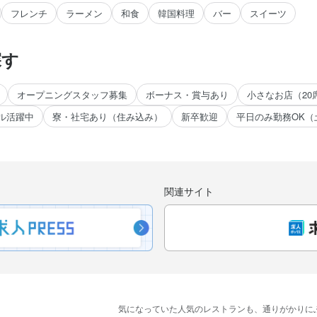
フレンチ
ラーメン
和食
韓国料理
バー
スイーツ
探す
オープニングスタッフ募集
ボーナス・賞与あり
小さなお店（20
ル活躍中
寮・社宅あり（住み込み）
新卒歓迎
平日のみ勤務OK（
。
関連サイト
気に​なっていた​人気の​レストランも、
​通りが​かりに