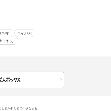
席未満）
ネイルOK
土日休み）
​ふと​惹かれた​あの​小さな​店も。​