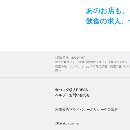
あの​お店も、​
飲食の​求人、​
※調査時期：2025年9月
調査対象サイト：飲食店専門求人サイト（食べログ求人
調査手法：以下のいずれかの方法で調査・調査対象 サイ
調べ
食べログ求人PRESS
ヘルプ・お問い合わせ
利用規約
プライバシーポリシー
企業情報
©Kakaku.com, Inc.