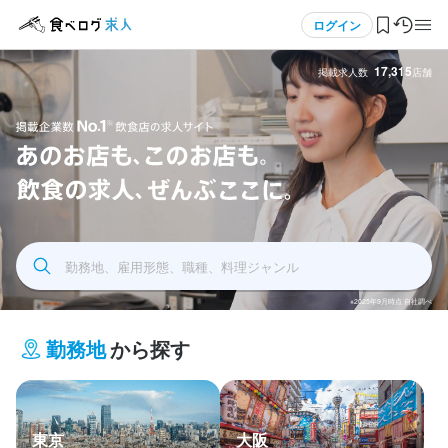
メニュー
ログイン
17,315
掲載求人数
店舗
ログイン・無料会員登録
食べログ求人TOP
飲食求人掲載企業数No.1 飲食店の求人サイト あの
求人検索
お店もこのお店も飲食の求人全部ここに
勤務地、雇用形態、職種、料理ジャンル
マイページ管理
※2025年9月時点 自社調べ
閲覧履歴
勤務地
から探す
気になる求人
検索履歴・保存した条件
東京
大阪