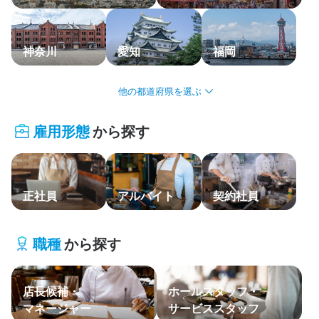
応募履歴
WEB履歴書
神奈川
愛知
福岡
スカウト・メルマガ受信設定
北海道・東北
ヘルプ・お問い合わせフォーム
雇用形態
から探す
関東
掲載をご検討の店舗様へ
食べログ求人PRESS
中部・北陸
プライバシーポリシー
正社員
アルバイト
契約社員
関西
利用規約
中国・四国
企業情報
職種
から探す
九州・沖縄
店長候補・
ホールスタッフ・
主要エリア
マネージャー
サービススタッフ