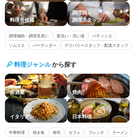
調理師・
料理長候補
調理スタッフ
調理補助・調理見習い
皿洗い・洗い場
パティシエ
ソムリエ
バーテンダー
デリバリースタッフ・配達スタッフ
料理ジャンル
から探す
居酒屋
焼肉
イタリアン
日本料理
中華料理
焼き鳥
寿司
カフェ
フレンチ
ラーメン