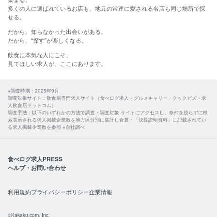
多くの人に選ばれているお店も、地元の常連に愛される名店も同じ場所で探
せる。​
だから、​知らなかった​出会いが​ある。
​だから、​“探す”が​楽しくなる。​
飲食に​本気な​人に​こそ、​
見て​ほしい​求人が、​ここに​あります。​
※調査時期：2025年9月
調査対象サイト：飲食店専門求人サイト（食べログ求人・グルメキャリー・クックビズ・求
人飲食店ドットコム）
調査手法：以下のいずれかの方法で調査・調査対象 サイトにアクセスし、条件を絞らずに検
索表示される求人掲載企業数を地方区分別に集計し合算・「決算説明資料」に記載されてい
る求人掲載企業数を参照 ※自社調べ
食べログ求人PRESS
ヘルプ・お問い合わせ
利用規約
プライバシーポリシー
企業情報
©Kakaku.com, Inc.