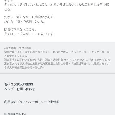
多くの人に選ばれているお店も、地元の常連に愛される名店も同じ場所で探
せる。​
だから、​知らなかった​出会いが​ある。
​だから、​“探す”が​楽しくなる。​
飲食に​本気な​人に​こそ、​
見て​ほしい​求人が、​ここに​あります。​
※調査時期：2025年9月
調査対象サイト：飲食店専門求人サイト（食べログ求人・グルメキャリー・クックビズ・求
人飲食店ドットコム）
調査手法：以下のいずれかの方法で調査・調査対象 サイトにアクセスし、条件を絞らずに検
索表示される求人掲載企業数を地方区分別に集計し合算・「決算説明資料」に記載されてい
る求人掲載企業数を参照 ※自社調べ
食べログ求人PRESS
ヘルプ・お問い合わせ
利用規約
プライバシーポリシー
企業情報
©Kakaku.com, Inc.