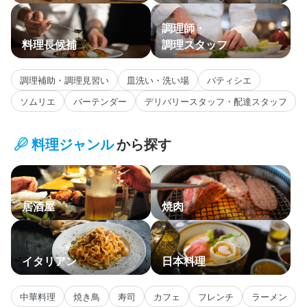
調理師・
料理長候補
調理スタッフ
調理補助・調理見習い
皿洗い・洗い場
パティシエ
ソムリエ
バーテンダー
デリバリースタッフ・配達スタッフ
料理ジャンル
から探す
居酒屋
焼肉
イタリアン
日本料理
中華料理
焼き鳥
寿司
カフェ
フレンチ
ラーメン