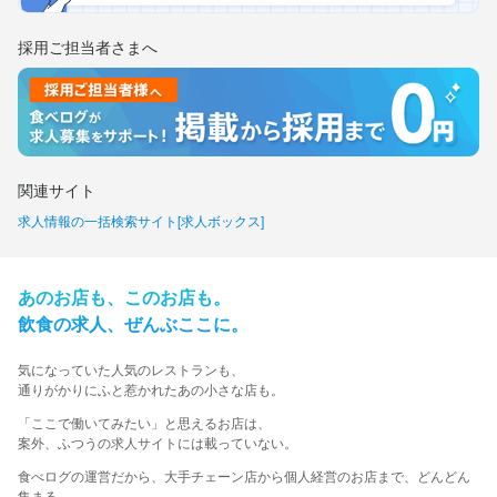
採用ご担当者さまへ
関連サイト
求人情報の一括検索サイト[求人ボックス]
あの​お店も、​この​お店も。​
飲食の​求人、​ぜんぶ​ここに。​
気に​なっていた​人気の​レストランも、
​通りが​かりに​ふと​惹かれた​あの​小さな​店も。​
​「ここで​働いてみたい」と​思える​お店は、​
案外、​ふつうの​求人サイトには​載っていない。​
食べログの運営だから、大手チェーン店から個人経営のお店まで、どんどん
集まる。