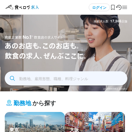
メニュー
ログイン
17,386
掲載求人数
店舗
ログイン・無料会員登録
食べログ求人TOP
飲食求人掲載企業数No.1 飲食店の求人サイト あの
求人検索
お店もこのお店も飲食の求人全部ここに
勤務地、雇用形態、職種、料理ジャンル
マイページ管理
※2025年9月時点 自社調べ
閲覧履歴
勤務地
から探す
気になる求人
検索履歴・保存した条件
東京
大阪