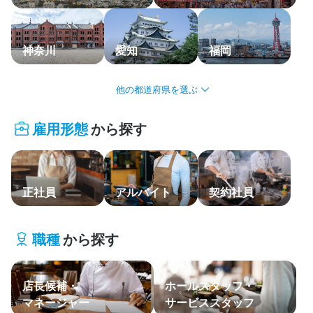
応募履歴
WEB履歴書
神奈川
愛知
福岡
スカウト・メルマガ受信設定
北海道・東北
ヘルプ・お問い合わせフォーム
雇用形態
から探す
関東
掲載をご検討の店舗様へ
食べログ求人PRESS
中部・北陸
プライバシーポリシー
正社員
アルバイト
契約社員
関西
利用規約
中国・四国
企業情報
職種
から探す
九州・沖縄
店長候補・
ホールスタッフ・
主要エリア
マネージャー
サービススタッフ