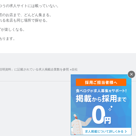
つうの​求人サイトには​載っていない。​
営のお店まで、どんどん集まる。
る名店も同じ場所で探せる。​
す”が​楽しくなる。​
あります。​
説明資料」に記載されている求人掲載企業数を参照 ※自社