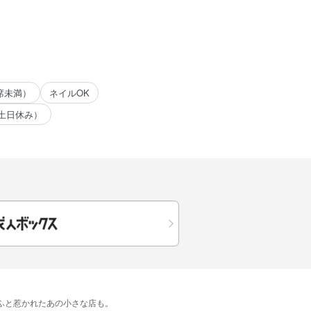
席未満）
ネイルOK
土日休み）
​ふと​惹かれた​あの​小さな​店も。​