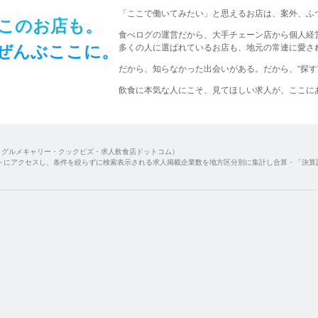
​「ここで​働いてみたい」と​思える​お店は、​
案外、​ふ
この​お店も。​
食べログの運営だから、大手チェーン店から個人経
ぜんぶ​ここに。​
多くの人に選ばれているお店も、地元の常連に愛され
だから、​知らなかった​出会いが​ある。
​だから、​“探
飲食に​本気な​人に​こそ、​
見て​ほしい​求人が、​ここに​
・グルメキャリー・クックビズ・求人飲食店ドットコム）
トにアクセスし、条件を絞らずに検索表示される求人掲載企業数を地方区分別に集計し合算・「決算