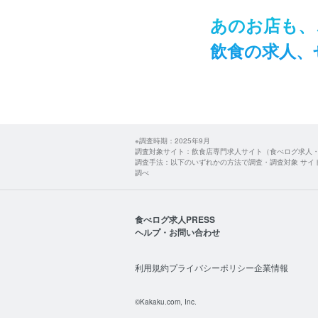
あの​お店も、​
飲食の​求人、​
※調査時期：2025年9月
調査対象サイト：飲食店専門求人サイト（食べログ求人
調査手法：以下のいずれかの方法で調査・調査対象 サイ
調べ
食べログ求人PRESS
ヘルプ・お問い合わせ
利用規約
プライバシーポリシー
企業情報
©Kakaku.com, Inc.