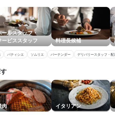
ホールスタッフ・
サービススタッフ
料理長候補
場
パティシエ
ソムリエ
バーテンダー
デリバリースタッフ・配
探す
焼肉
イタリアン