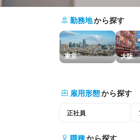
勤務地
から探す
東京
大阪
北海道・東北
雇用形態
から探す
関東
中部・北陸
正社員
関西
職種
から探す
中国・四国