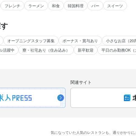
フレンチ
ラーメン
和食
韓国料理
バー
スイーツ
探す
オープニングスタッフ募集
ボーナス・賞与あり
小さなお店（20
ル活躍中
寮・社宅あり（住み込み）
新卒歓迎
平日のみ勤務OK（
。
関連サイト
気に​なっていた​人気の​レストランも、
​通りが​かりに