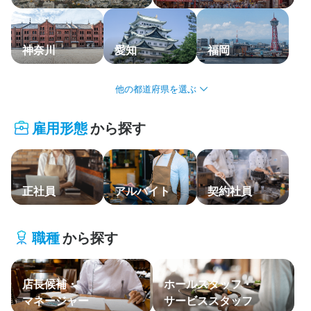
応募履歴
WEB履歴書
神奈川
愛知
福岡
スカウト・メルマガ受信設定
北海道・東北
ヘルプ・お問い合わせフォーム
雇用形態
から探す
関東
掲載をご検討の店舗様へ
食べログ求人PRESS
中部・北陸
プライバシーポリシー
正社員
アルバイト
契約社員
関西
利用規約
中国・四国
企業情報
職種
から探す
九州・沖縄
店長候補・
ホールスタッフ・
主要エリア
マネージャー
サービススタッフ