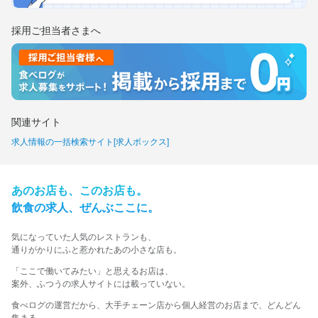
採用ご担当者さまへ
関連サイト
求人情報の一括検索サイト[求人ボックス]
あの​お店も、​この​お店も。​
飲食の​求人、​ぜんぶ​ここに。​
気に​なっていた​人気の​レストランも、
​通りが​かりに​ふと​惹かれた​あの​小さな​店も。​
​「ここで​働いてみたい」と​思える​お店は、​
案外、​ふつうの​求人サイトには​載っていない。​
食べログの運営だから、大手チェーン店から個人経営のお店まで、どんどん
集まる。