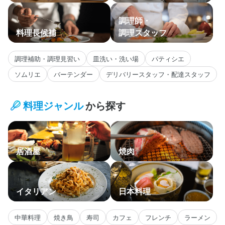
調理師・
料理長候補
調理スタッフ
調理補助・調理見習い
皿洗い・洗い場
パティシエ
ソムリエ
バーテンダー
デリバリースタッフ・配達スタッフ
料理ジャンル
から探す
居酒屋
焼肉
イタリアン
日本料理
中華料理
焼き鳥
寿司
カフェ
フレンチ
ラーメン