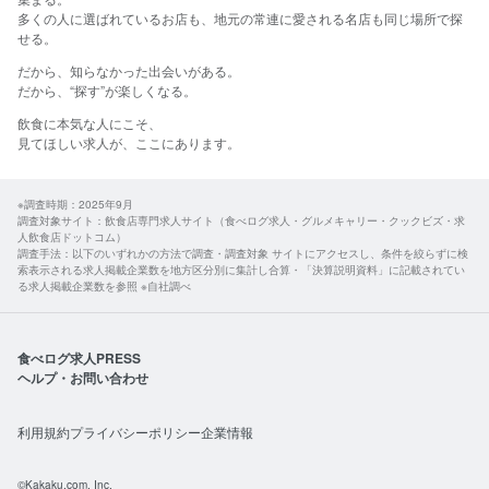
多くの人に選ばれているお店も、地元の常連に愛される名店も同じ場所で探
せる。​
だから、​知らなかった​出会いが​ある。
​だから、​“探す”が​楽しくなる。​
飲食に​本気な​人に​こそ、​
見て​ほしい​求人が、​ここに​あります。​
※調査時期：2025年9月
調査対象サイト：飲食店専門求人サイト（食べログ求人・グルメキャリー・クックビズ・求
人飲食店ドットコム）
調査手法：以下のいずれかの方法で調査・調査対象 サイトにアクセスし、条件を絞らずに検
索表示される求人掲載企業数を地方区分別に集計し合算・「決算説明資料」に記載されてい
る求人掲載企業数を参照 ※自社調べ
食べログ求人PRESS
ヘルプ・お問い合わせ
利用規約
プライバシーポリシー
企業情報
©Kakaku.com, Inc.