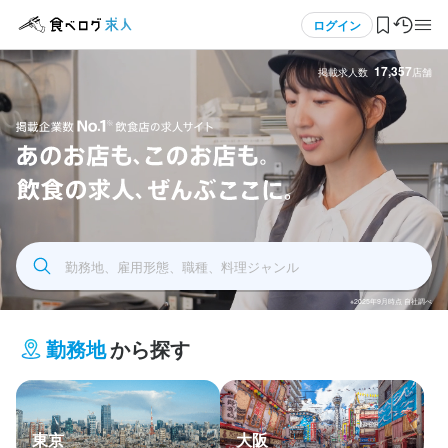
メニュー
ログイン
17,357
掲載求人数
店舗
ログイン・無料会員登録
食べログ求人TOP
飲食求人掲載企業数No.1 飲食店の求人サイト あの
求人検索
お店もこのお店も飲食の求人全部ここに
勤務地、雇用形態、職種、料理ジャンル
マイページ管理
※2025年9月時点 自社調べ
閲覧履歴
勤務地
から探す
気になる求人
検索履歴・保存した条件
東京
大阪