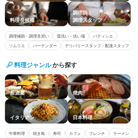
調理師・
料理長候補
調理スタッフ
調理補助・調理見習い
皿洗い・洗い場
パティシエ
ソムリエ
バーテンダー
デリバリースタッフ・配達スタッフ
料理ジャンル
から探す
居酒屋
焼肉
イタリアン
日本料理
中華料理
焼き鳥
寿司
カフェ
フレンチ
ラーメン