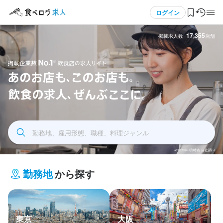
メニュー
ログイン
17,355
掲載求人数
店舗
ログイン・無料会員登録
食べログ求人TOP
飲食求人掲載企業数No.1 飲食店の求人サイト あの
求人検索
お店もこのお店も飲食の求人全部ここに
勤務地、雇用形態、職種、料理ジャンル
マイページ管理
※2025年9月時点 自社調べ
閲覧履歴
勤務地
から探す
気になる求人
検索履歴・保存した条件
東京
大阪