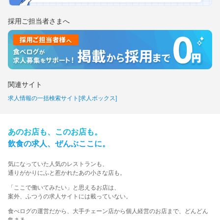
採用ご担当者さまへ
関連サイト
求人情報の一括検索サイト[求人ボックス]
あの​お店も、​この​お店も。​
飲食の​求人、​ぜんぶ​ここに。​
気に​なっていた​人気の​レストランも、
​通りが​かりに​ふと​惹かれた​あの​小さな​店も。​
​「ここで​働いてみたい」と​思える​お店は、​
案外、​ふつうの​求人サイトには​載っていない。​
食べログの運営だから、大手チェーン店から個人経営のお店まで、どんどん
集まる。