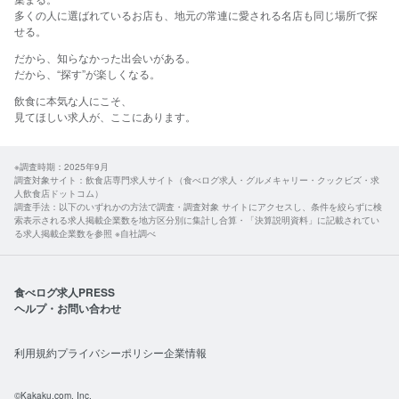
多くの人に選ばれているお店も、地元の常連に愛される名店も同じ場所で探
せる。​
だから、​知らなかった​出会いが​ある。
​だから、​“探す”が​楽しくなる。​
飲食に​本気な​人に​こそ、​
見て​ほしい​求人が、​ここに​あります。​
※調査時期：2025年9月
調査対象サイト：飲食店専門求人サイト（食べログ求人・グルメキャリー・クックビズ・求
人飲食店ドットコム）
調査手法：以下のいずれかの方法で調査・調査対象 サイトにアクセスし、条件を絞らずに検
索表示される求人掲載企業数を地方区分別に集計し合算・「決算説明資料」に記載されてい
る求人掲載企業数を参照 ※自社調べ
食べログ求人PRESS
ヘルプ・お問い合わせ
利用規約
プライバシーポリシー
企業情報
©Kakaku.com, Inc.