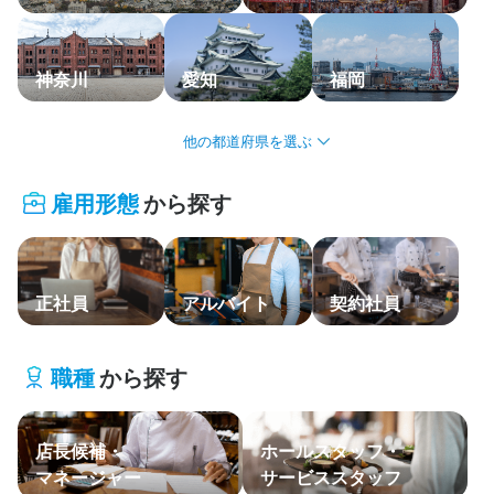
応募履歴
WEB履歴書
神奈川
愛知
福岡
スカウト・メルマガ受信設定
北海道・東北
ヘルプ・お問い合わせフォーム
雇用形態
から探す
関東
掲載をご検討の店舗様へ
食べログ求人PRESS
中部・北陸
プライバシーポリシー
正社員
アルバイト
契約社員
関西
利用規約
中国・四国
企業情報
職種
から探す
九州・沖縄
店長候補・
ホールスタッフ・
主要エリア
マネージャー
サービススタッフ