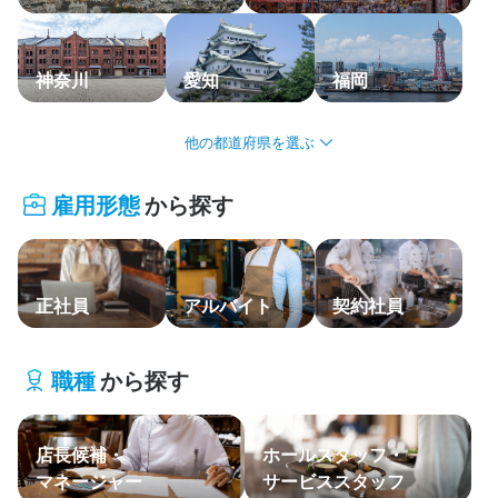
応募履歴
WEB履歴書
神奈川
愛知
福岡
スカウト・メルマガ受信設定
北海道・東北
ヘルプ・お問い合わせフォーム
雇用形態
から探す
関東
掲載をご検討の店舗様へ
食べログ求人PRESS
中部・北陸
プライバシーポリシー
正社員
アルバイト
契約社員
関西
利用規約
中国・四国
企業情報
職種
から探す
九州・沖縄
店長候補・
ホールスタッフ・
主要エリア
マネージャー
サービススタッフ