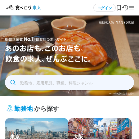
メニュー
ログイン
17,376
掲載求人数
店舗
ログイン・無料会員登録
食べログ求人TOP
飲食求人掲載企業数No.1 飲食店の求人サイト あの
求人検索
お店もこのお店も飲食の求人全部ここに
勤務地、雇用形態、職種、料理ジャンル
マイページ管理
※2025年9月時点 自社調べ
閲覧履歴
勤務地
から探す
気になる求人
検索履歴・保存した条件
東京
大阪