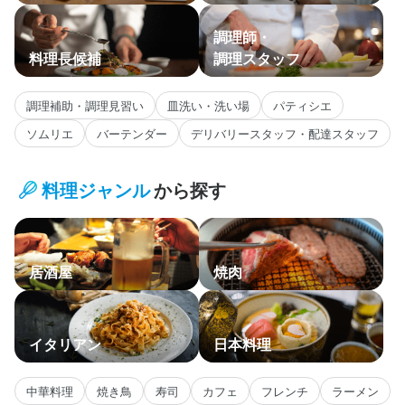
調理師・
料理長候補
調理スタッフ
調理補助・調理見習い
皿洗い・洗い場
パティシエ
ソムリエ
バーテンダー
デリバリースタッフ・配達スタッフ
料理ジャンル
から探す
居酒屋
焼肉
イタリアン
日本料理
中華料理
焼き鳥
寿司
カフェ
フレンチ
ラーメン