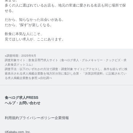
多くの人に選ばれているお店も、地元の常連に愛される名店も同じ場所で探
せる。​
だから、​知らなかった​出会いが​ある。
​だから、​“探す”が​楽しくなる。​
飲食に​本気な​人に​こそ、​
見て​ほしい​求人が、​ここに​あります。​
※調査時期：2025年9月
調査対象サイト：飲食店専門求人サイト（食べログ求人・グルメキャリー・クックビズ・求
人飲食店ドットコム）
調査手法：以下のいずれかの方法で調査・調査対象 サイトにアクセスし、条件を絞らずに検
索表示される求人掲載企業数を地方区分別に集計し合算・「決算説明資料」に記載されてい
る求人掲載企業数を参照 ※自社調べ
食べログ求人PRESS
ヘルプ・お問い合わせ
利用規約
プライバシーポリシー
企業情報
©Kakaku.com, Inc.