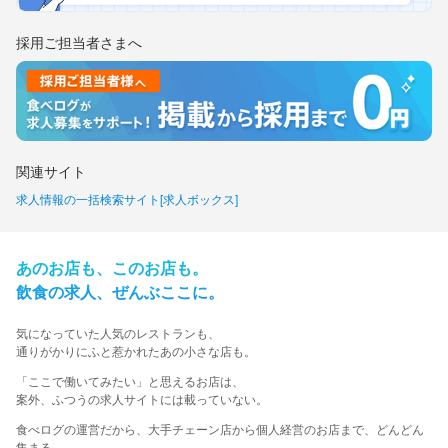
採用ご担当者さまへ
関連サイト
求人情報の一括検索サイト[求人ボックス]
あの​お店も、​この​お店も。​
飲食の​求人、​ぜんぶ​ここに。​
気に​なっていた​人気の​レストランも、
​通りが​かりに​ふと​惹かれた​あの​小さな​店も。​
​「ここで​働いてみたい」と​思える​お店は、​
案外、​ふつうの​求人サイトには​載っていない。​
食べログの運営だから、大手チェーン店から個人経営のお店まで、どんどん
集まる。