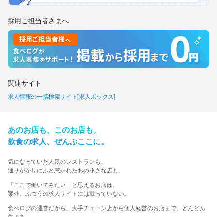
採用ご担当者さまへ
関連サイト
求人情報の一括検索サイト[求人ボックス]
あの​お店も、​この​お店も。​
飲食の​求人、​ぜんぶ​ここに。​
気に​なっていた​人気の​レストランも、
​通りが​かりに​ふと​惹かれた​あの​小さな​店も。​
​「ここで​働いてみたい」と​思える​お店は、​
案外、​ふつうの​求人サイトには​載っていない。​
食べログの運営だから、大手チェーン店から個人経営のお店まで、どんどん
集まる。