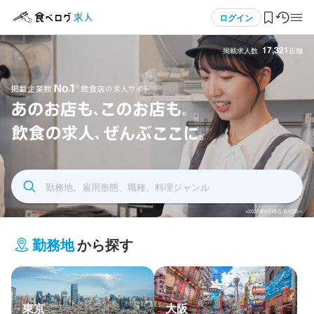
メニュー
ログイン
17,321
掲載求人数
店舗
ログイン・無料会員登録
食べログ求人TOP
飲食求人掲載企業数No.1 飲食店の求人サイト あの
求人検索
お店もこのお店も飲食の求人全部ここに
勤務地、雇用形態、職種、料理ジャンル
マイページ管理
※2025年9月時点 自社調べ
閲覧履歴
勤務地
から探す
気になる求人
検索履歴・保存した条件
東京
大阪