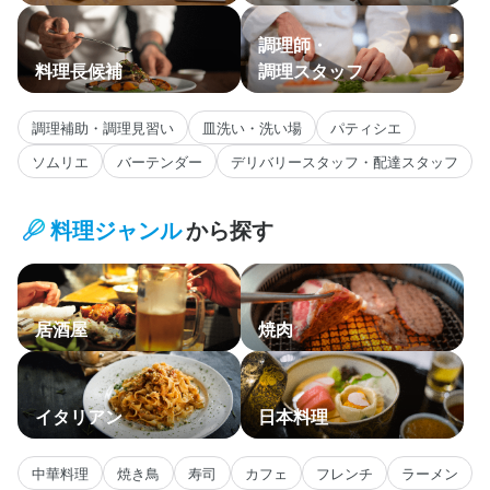
調理師・
料理長候補
調理スタッフ
調理補助・調理見習い
皿洗い・洗い場
パティシエ
ソムリエ
バーテンダー
デリバリースタッフ・配達スタッフ
料理ジャンル
から探す
居酒屋
焼肉
イタリアン
日本料理
中華料理
焼き鳥
寿司
カフェ
フレンチ
ラーメン