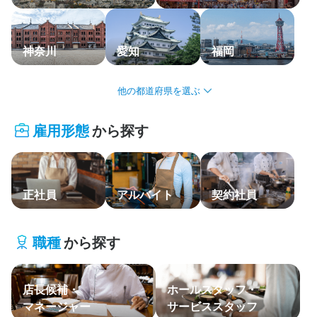
応募履歴
WEB履歴書
神奈川
愛知
福岡
スカウト・メルマガ受信設定
北海道・東北
ヘルプ・お問い合わせフォーム
雇用形態
から探す
関東
掲載をご検討の店舗様へ
食べログ求人PRESS
中部・北陸
プライバシーポリシー
正社員
アルバイト
契約社員
関西
利用規約
中国・四国
企業情報
職種
から探す
九州・沖縄
店長候補・
ホールスタッフ・
主要エリア
マネージャー
サービススタッフ