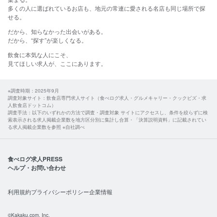
多くの人に選ばれているお店も、地元の常連に愛される名店も同じ場所で探
せる。​
だから、​知らなかった​出会いが​ある。
​だから、​“探す”が​楽しくなる。​
飲食に​本気な​人に​こそ、​
見て​ほしい​求人が、​ここに​あります。​
※調査時期：2025年9月
調査対象サイト：飲食店専門求人サイト（食べログ求人・グルメキャリー・クックビズ・求
人飲食店ドットコム）
調査手法：以下のいずれかの方法で調査・調査対象 サイトにアクセスし、条件を絞らずに検
索表示される求人掲載企業数を地方区分別に集計し合算・「決算説明資料」に記載されてい
る求人掲載企業数を参照 ※自社調べ
食べログ求人PRESS
ヘルプ・お問い合わせ
利用規約
プライバシーポリシー
企業情報
©Kakaku.com, Inc.