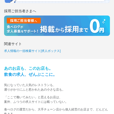
採用ご担当者さまへ
関連サイト
求人情報の一括検索サイト[求人ボックス]
あの​お店も、​この​お店も。​
飲食の​求人、​ぜんぶ​ここに。​
気に​なっていた​人気の​レストランも、
​通りが​かりに​ふと​惹かれた​あの​小さな​店も。​
​「ここで​働いてみたい」と​思える​お店は、​
案外、​ふつうの​求人サイトには​載っていない。​
食べログの運営だから、大手チェーン店から個人経営のお店まで、どんどん
集まる。