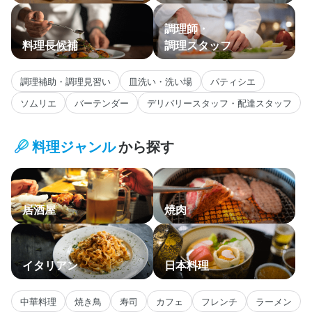
調理師・
料理長候補
調理スタッフ
調理補助・調理見習い
皿洗い・洗い場
パティシエ
ソムリエ
バーテンダー
デリバリースタッフ・配達スタッフ
料理ジャンル
から探す
居酒屋
焼肉
イタリアン
日本料理
中華料理
焼き鳥
寿司
カフェ
フレンチ
ラーメン