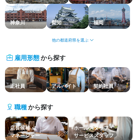
応募履歴
WEB履歴書
神奈川
愛知
福岡
スカウト・メルマガ受信設定
北海道・東北
ヘルプ・お問い合わせフォーム
雇用形態
から探す
関東
掲載をご検討の店舗様へ
食べログ求人PRESS
中部・北陸
プライバシーポリシー
正社員
アルバイト
契約社員
関西
利用規約
中国・四国
企業情報
職種
から探す
九州・沖縄
店長候補・
ホールスタッフ・
主要エリア
マネージャー
サービススタッフ