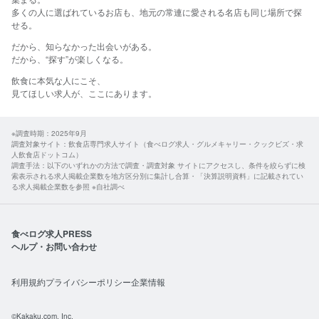
多くの人に選ばれているお店も、地元の常連に愛される名店も同じ場所で探
せる。​
だから、​知らなかった​出会いが​ある。
​だから、​“探す”が​楽しくなる。​
飲食に​本気な​人に​こそ、​
見て​ほしい​求人が、​ここに​あります。​
※調査時期：2025年9月
調査対象サイト：飲食店専門求人サイト（食べログ求人・グルメキャリー・クックビズ・求
人飲食店ドットコム）
調査手法：以下のいずれかの方法で調査・調査対象 サイトにアクセスし、条件を絞らずに検
索表示される求人掲載企業数を地方区分別に集計し合算・「決算説明資料」に記載されてい
る求人掲載企業数を参照 ※自社調べ
食べログ求人PRESS
ヘルプ・お問い合わせ
利用規約
プライバシーポリシー
企業情報
©Kakaku.com, Inc.