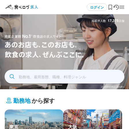
メニュー
ログイン
17,375
掲載求人数
店舗
ログイン・無料会員登録
食べログ求人TOP
飲食求人掲載企業数No.1 飲食店の求人サイト あの
求人検索
お店もこのお店も飲食の求人全部ここに
勤務地、雇用形態、職種、料理ジャンル
マイページ管理
※2025年9月時点 自社調べ
閲覧履歴
勤務地
から探す
気になる求人
検索履歴・保存した条件
東京
大阪