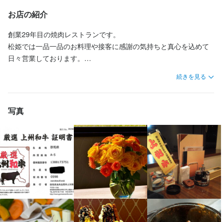
群馬県前橋市富士見町時沢1884-5
日々営業しております。

お店の紹介
幅広い年代層のスタッフが活躍中。

連絡先
創業29年目の焼肉レストランです。

自分の時間も大切にしつつ、一生懸命にまじめに取り組んでくれ
027-288-8854
松姫では一品一品のお料理や接客に感謝の気持ちと真心を込めて
る方を募集しております！

日々営業しております。

私たちとともにお客様のひと時に彩を添える手伝いをしてくださ
法人名・事業者名
幅広い年代層のスタッフが活躍中。

る方、一緒に働きましょう。
続きを見る
焼肉レストラン松姫
自分の時間も大切にしつつ、一生懸命にまじめに取り組んでくれ
る方を募集しております！

求める人物像
私たちとともにお客様のひと時に彩を添える手伝いをしてくださ
写真
最終更新日2025/09/01
る方、一緒に働きましょう。
・自分の時間も大切にしつつ、一生懸命にまじめに取り組んでく
れる方

・私たちとともにお客様のひと時に彩を添える手伝いをしてくだ
さる方