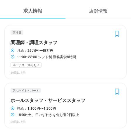
応募履歴
週休2日
求人情報
店舗情報
WEB履歴書
待遇
ユニフォーム貸与
待遇
スカウト・メルマガ受信設定
正社員
社会保障完備、有給制度あり、まかない◎、ユニフォーム貸与、
調理師・調理スタッフ
ヘルプ・お問い合わせフォーム
誕生日プレゼント・お中元・お歳暮進呈
月給：
25万円〜45万円
仕事内容
まかない・食事補助あり
社会保険完備
制服貸与
11:00~22:00 シフト制 勤務実労8時間
掲載をご検討の店舗様へ
ご案内、配膳、接客、お会計、テーブルの片付けなどのホール業
ボーナス・賞与あり
食べログ求人PRESS
務全般をお任せします。
30日以上前
仕事内容
プライバシーポリシー
開店前の仕込み、料理の調理、盛り付けなどの調理業務全般をお
利用規約
アルバイト・パート
任せします。
企業情報
ホールスタッフ・サービススタッフ
店名
時給：
1,100円〜1,300円
焼肉レストラン松姫
この仕事のおすすめポイント
18:00~土、日いずれかを含む週2日以上
30日以上前
創業29年目の焼肉レストランです。

勤務地
松姫では一品一品のお料理や接客に感謝の気持ちと真心を込めて