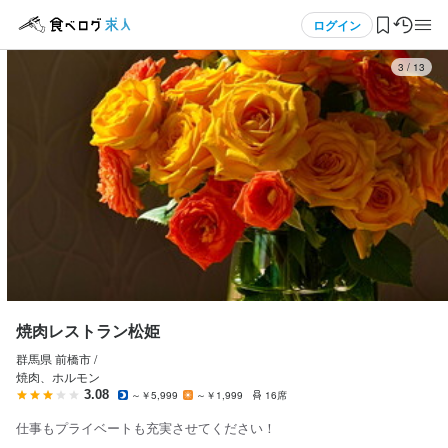
応募画面へ進む
応募画面へ進む
メニュー
ログイン
3
/
13
焼肉レストラン松姫
焼肉レストラン松姫
正社員
アルバイト・パート
ログイン・無料会員登録
調理師・調理スタッフ
ホールスタッフ・サービススタッフ
調理師・調理スタッフ
ホールスタッフ・サービススタッフ
食べログ求人TOP
月給
時給
250,000円〜450,000円
1,100円〜1,300円
求人検索
ボーナス・賞与あり
昇給あり
退職金あり
マイページ管理
勤務時間
勤務時間
閲覧履歴
18:00~土、日いずれかを含む週2日以上
焼肉レストラン松姫
11:00~22:00 シフト制

勤務実労8時間
群馬県 前橋市 /
気になる求人
焼肉、ホルモン
休日・休暇
3.08
～￥5,999
～￥1,999
16席
検索履歴・保存した条件
仕事もプライベートも充実させてください！
シフト制
休日・休暇