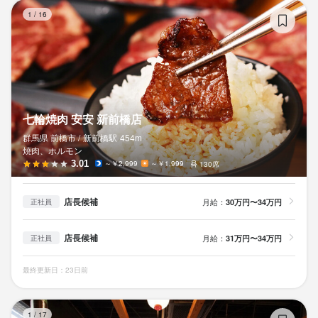
七
1
/
16
七輪焼肉 安安 新前橋店
群馬県 前橋市 /
新前橋
駅
454m
焼肉、ホルモン
3.01
～￥2,999
～￥1,999
130席
店長候補
月給：
30万円〜34万円
正社員
店長候補
月給：
31万円〜34万円
正社員
最終更新日：23日前
親
1
/
17