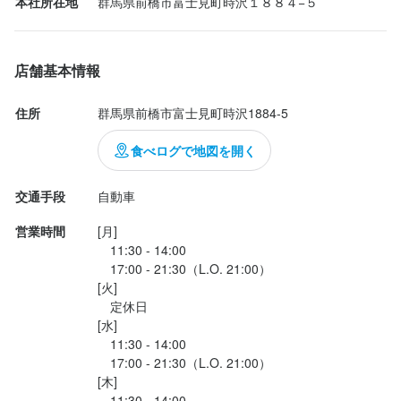
本社所在地
群馬県前橋市富士見町時沢１８８４−５
☆コンビネーション

ちょうど2人前の分量。

某○○飯店と同じく、カラフルな盛り付けに、

店舗基本情報
缶詰みかんが入ってマス。

でも、みかんが意外といい仕事するw

住所
群馬県前橋市富士見町時沢1884-5
ドレッシングが3種くるのも、有難い。

食べログで地図を開く
☆姫タン塩

交通手段
自動車
牛の香りのする、サクサクのタン。

営業時間
[月]

☆やわらかホルモン

　11:30 - 14:00

プルプル。焼き加減がわからん！！

　17:00 - 21:30（L.O. 21:00）

火が通ったのかな？と思い、食べてみると、

[火]

溶けるほるもん。

　定休日

[水]

なんだこりゃー。

　11:30 - 14:00

...
　17:00 - 21:30（L.O. 21:00）

[木]

　11:30 - 14:00
