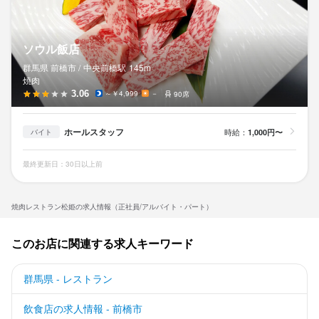
ソウル飯店
群馬県 前橋市 /
中央前橋
駅
145m
焼肉
3.06
～￥4,999
－
90席
ホールスタッフ
時給：
1,000円〜
バイト
最終更新日：30日以上前
焼肉レストラン松姫の求人情報（正社員/アルバイト・パート）
このお店に関連する求人キーワード
群馬県 - レストラン
飲食店の求人情報 - 前橋市