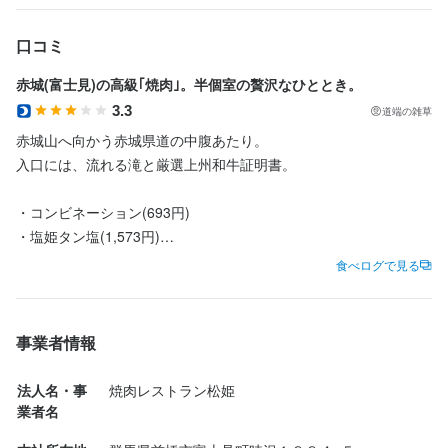
口コミ
赤城(富士見)の高級｢焼肉｣。半個室の贅沢なひととき。
3.3
道端の雑草
赤城山へ向かう赤城県道の中腹あたり。

入口には、流れる滝と厳選上州和牛証明書。

・コンビネーション(693円)

・塩姫タン塩(1,573円)

・やわらかホルモン(836円)

食べログで見る
・マルサカルビ(858円)

・姫カルビ(1,133円)

・塩上ハラミ(2,728円)

事業者情報
・中華メン(990円)

・カルビクッパ(1,144円)

法人名・事
焼肉レストラン松姫
　　＋4辛(176円)

業者名
・おろしにんにく(132円)
