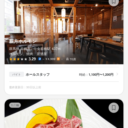
親方ホルモン
群馬県 前橋市 /
中央前橋
駅
437m
ホルモン、焼肉、居酒屋
3.29
～￥4,999
－
70席
ホールスタッフ
時給：
1,100円〜1,200円
バイト
最終更新日：30日以上前
ソ
1
/
16