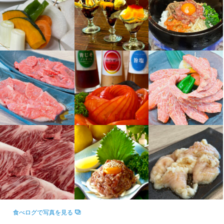
店名
焼肉レストラン松姫
勤務地
群馬県前橋市富士見町時沢1884-5
連絡先
027-288-8854
法人名・事業者名
焼肉レストラン松姫
最終更新日2025/09/01
食べログで写真を見る