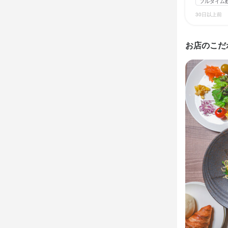
まかない・食事
フルタイム
まかない・食事
30日以上前
仕事内
仕事内
特徴
特徴
ホテル内レス
ホテル内のレ
お店のこだ
学歴不問
未
主な仕事内容
当店はモー
学歴不問
未
調理に携わっ
営業はモー
仕事内
仕事内
翌日に向けた
営業が終了し
調理だけで
ホテル内レス
ホテル内のレ
主なお仕事は
当店はモー
営業はモー
調理に携わっ
この仕
この仕
向けた準備
営業が終了し
＜街中の好立
＜街中の好立
調理だけで
清潔感のある
清潔感のある
この仕
今後、飲食
今後、飲食
場です。

場です。

＜街中の好立
この仕
勤務地は「
勤務地は「
清潔感のあ
北海道産の
北海道産の
し、より魅力
＜街中の好立