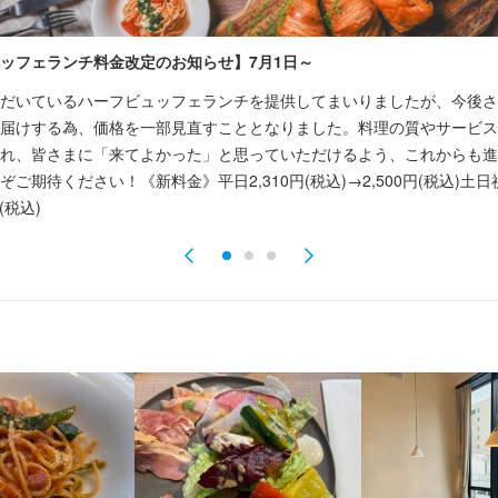
空間づくりを担っていただきます。

空間づくりを担っていただきます。

からスタートし、将来的に正社員として活躍することも可能です。長く
る快適な環境で、気持ちよく働ける職場です。朝食・ランチメニューも
、お客様のお出迎えやメニューのご案内、料理の説明、お見送りなど。
企画や試作をはじめ、業務の進め方やキッチン全体のレイアウトづくり
ったりの環境です。

的なお店づくりを進めています。

ッフェランチ料金改定のお知らせ】7月1日～
信頼関係を築き、また来たいと思っていただけるサービスを提供するこ
発想を存分に活かせるポジションです。

ラ・ジェント・ステイ札幌大通」2階のレストラン。きれいなホテル内で
からスタートし、将来的に正社員として活躍することも可能です。長く
ら60代まで幅広い世代のスタッフが在籍しています。

ったりの環境です。

だいているハーフビュッフェランチを提供してまいりましたが、今後さ
り良いお店づくりのために、あなたのアイデアや意見も積極的に取り入
場の運営管理やスタッフの育成にも携わっていただき、シェフを支える
験よりも人柄を重視しているため、ホテルや飲食業が未経験の方も歓迎
ラ・ジェント・ステイ札幌大通」2階のレストラン。きれいなホテル内で
届けする為、価格を一部見直すこととなりました。料理の質やサービス
ー開発やスタッフ育成などにも関わりながら、店舗の中心メンバーとし
マネジメントをお任せします。

な研修があるので、安心してスタートできます。

ら60代まで幅広い世代のスタッフが在籍しています。

れ、皆さまに「来てよかった」と思っていただけるよう、これからも進
勤務される場合は、出勤時のタクシー代を支給。勤務時間は1日4時間か
験よりも人柄を重視しているため、ホテルや飲食業が未経験の方も歓迎
ご期待ください！《新料金》平日2,310円(税込)→2,500円(税込)土日祝2
をお持ちいただけましたら、ぜひご応募ください。

を目指す方にとって、実践を通じてステップアップできる環境が整って
応しており、ご自身のライフスタイルに合わせて働けます。

な研修があるので、安心してスタートできます。

(税込)
い方からのご応募をお待ちしています。

働き方をお伺いしながら調整していきますので、ぜひお気軽にご応募く
勤務される場合は、出勤時のタクシー代を支給。勤務時間は1日4時間か
tchen All Day Dining＞

応しており、ご自身のライフスタイルに合わせて働けます。

ら厳選した食材を使用し、こだわりの料理を提供しているレストランで
tchen All Day Dining＞

働き方をお伺いしながら調整していきますので、ぜひお気軽にご応募く
ら厳選した食材を使用し、こだわりの料理を提供しているレストランで
tchen All Day Dining＞

まず盛り付けなどのシンプルな作業からスタートします。難しい業務は
ら選び抜いた食材を使用し、こだわりの料理を提供しているレストラン
心して始められる環境です。お気軽にご応募ください。

まず盛り付けなどのシンプルな作業からスタートします。難しい業務は
まず盛り付けなどの簡単な作業からスタートします。段階的に業務を覚
tchen All Day Dining＞

心して始められる環境です。お気軽にご応募ください。

方でも安心して始められる環境です。お気軽にご応募ください。

ら選び抜いた食材を使用し、こだわりの料理を提供しているレストラン
ト・ステイ札幌大通＞

まず盛り付けなどの簡単な作業からスタートします。段階的に業務を覚
路の間に位置しており、アクセスの良さが魅力です。

ト・ステイ札幌大通＞

ト・ステイ札幌大通＞

方でも安心して始められる環境です。お気軽にご応募ください。

路の間に位置しており、アクセスの良さが魅力です。

路の間に位置し、アクセスしやすい立地が魅力です。

、バス、市電など複数の交通手段が利用できるため、さまざまなエリア
・バス・市電とさまざまな交通手段が利用できるため、どのエリアから