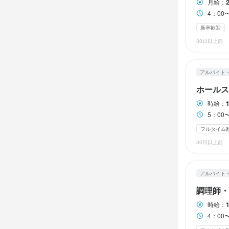
月給：
月8日以上休み
月8日以上休み
休日・
4：00〜16：
休日・
新卒歓迎
シフト制
シフト制
待遇
待遇
30日以上前
月8日以上休み
月8日以上休み
受動喫煙防止
受動喫煙防止
屋内禁煙

屋内禁煙

アルバイト
待遇
待遇
福利厚生

福利厚生

ホールス
受動喫煙防止
各種社会保険
各種社会保険
受動喫煙防止
時給：
屋内禁煙

車通勤応相談
車通勤応相談
屋内禁煙

5：00〜16：00の間で実働
制服貸与

制服貸与

待遇

フルタイム
待遇

正社員登用制
昇給・賞与

昇給・賞与

正社員登用制
30日以上前
昇給年1回有
昇給年1回有
諸手当

諸手当

まかない・食事
まかない・食事
交通費規定支
交通費規定支
アルバイト
調理師・
福利厚生

福利厚生

特徴
特徴
各種社会保険
時給：
各種社会保険
制服貸与
4：00〜16：00の間で実働4〜
制服貸与
学歴不問
学歴不問
未
未