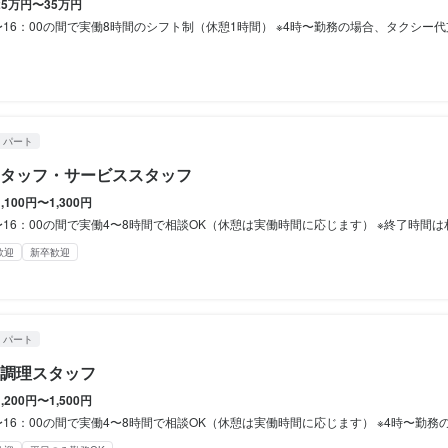
25万円〜35万円
あり
あり
平日のみ勤務OK(土日休み)
休暇
00の間で実働8時間のシフト制（休憩1時間） ※4時〜勤務の場合、タクシー代支給します。 シフト例 ◇4：00〜13：00（休憩1時間） ◇6：00〜15：00（休憩1時間） ◇7：00〜16
休暇
あり
あり
平日のみ勤務OK(土日休み)
完全週休2日制
措置

措置

・パート
タッフ・サービススタッフ
措置

完備

完備

措置

1,100円〜1,300円




4〜8時間で相談OK（休憩は実働時間に応じます） ※終了時間は相談OKです。 ※フルタイム勤務も可能です。 シフト例 ◇5：00〜10：00 ◇7：00〜14：00（休憩1時間） ◇7：00〜16：00（休憩1時間） ※上記以外でもご相談ください。 勤務日数 週2日〜相談OKです。 ※週5日勤務などもOKですので、お気軽にご相談下さい
歓迎
新卒歓迎
度有

度有

（評価・業績による）
（評価・業績による）
補助あり
補助あり
社会保険完備
社会保険完備
制服貸与
制服貸与
車通勤OK
給

給

・パート
調理スタッフ
完備（法定による）

1,200円〜1,500円
完備（法定による）

8時間で相談OK（休憩は実働時間に応じます） ※4時〜勤務の場合、タクシー代支給します。 ※終了時間は相談OKです。 ※フルタイム勤務も可能です。 シフト例 ◇4：00〜13：00（休憩1時間） ◇7：00〜11：00（休憩なし） ◇7：00〜15：00（休憩1時間） ※上記以外でもご相談ください。 勤務日数 週2日〜相談OKです。 ※週5日勤務などもOKですので、お気軽にご相談
経験者歓迎
経験者歓迎
独立希望者歓迎
新卒歓迎
駅チカ(徒歩5分以内)
新卒歓迎
フリーター歓迎
駅チカ(徒歩5分以内)