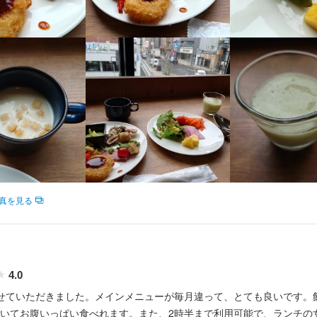
・洋食の経験がある方は尚可
K

・洋食の経験がある方は尚可
tchen～All Day Dining～
tchen～All Day Dining～
中央区南2条西5-26-5 ラ・ジェント・ステイ札幌大通　2F
tchen～All Day Dining～
tchen～All Day Dining～
業者名
中央区南2条西5-26-5 ラ・ジェント・ステイ札幌大通　2F
式会社
中央区南2条西5-26-5 ラ・ジェント・ステイ札幌大通　2F
中央区南2条西5-26-5 ラ・ジェント・ステイ札幌大通　2F
業者名
式会社
業者名
真を見る
04/08
式会社
業者名
式会社
04/08
04/08
4.0
04/08
せていただきました。メインメニューが毎月違って、とても良いです。
いてお腹いっぱい食べれます。また、2時半まで利用可能で、ランチの