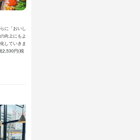
安定して働き
リニューアル
料理を通じて
など、あなた
新鮮野菜をふんだんに使ったビュッフェ
とが大切で
の勤務とな
安定して働き
らに「おいし
Northernkitchenのランチが【ビュッフェスタイル
れていきま
存在としてキ
しています。
の勤務とな
の向上にもよ
のビュッフェ。メインディッシュには栄養素がたくさん含
て活躍できる
化していきま
ザートには生乳100%のソフトリームを使った特製パフ
らフルタイム
しています。
,530円(税
やハーブティーがビュッフェスタイルでのご提供となりま
います。新た
を是非こちらで！
ださい。

らフルタイム
す。

ださい。

す。

少なく、未経
です。

少なく、未経
えていけるた
です。

えていけるた
から無理なく
でも通勤しや