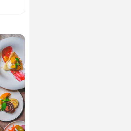
せたメニュー
次の時間帯や
います。

せたメニュー
営業や翌日に
います。

豊富にある職
豊富にある職
帯を中心に、
帯を中心に、
リニューアル
心して楽しん
心して楽しん