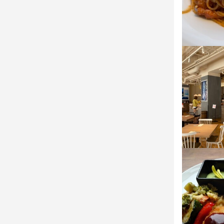
＜ラ・ジェン
通勤できま
JRや地下鉄
すい環境が
大通駅と狸小
通勤できま
JR・地下鉄
すい環境が
応募資
応募資
応募資
必須スキル
歓迎スキル
応募資
必須スキル
年齢

資格不問
歓迎スキル
4〜5時まで
年齢

（例外事由2
4〜5時まで
資格不問
（例外事由2
歓迎スキル
求める
歓迎スキル
資格不問
未経験者応募O
求める
資格不問
学生応募OK

主婦（夫）応募
未経験者応募O
フリーター応
学生応募OK

求める
主婦（夫）応募
求める
未経験者応募O
フリーター応