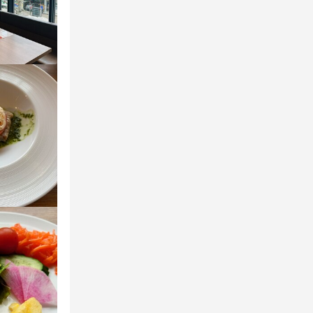
から無理なく
でも通勤しや