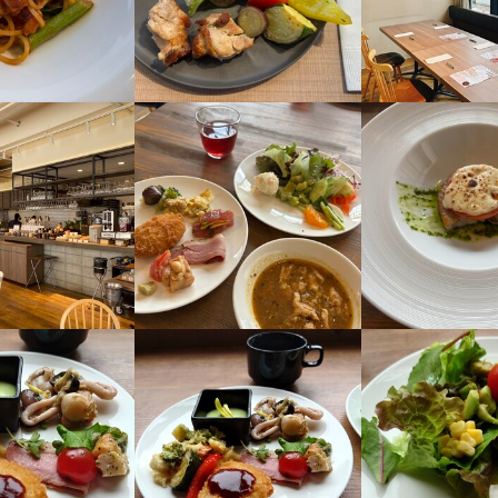
ト・ステイ札幌大通＞

す。
、バス、市電など複数の交通手段が利用できるため、さまざまなエリア
整っています。
求人を選択する
求人を選択する
求人を選択する
求人を選択する
路の間に位置し、アクセスしやすい立地が魅力です。

す。
・バス・市電とさまざまな交通手段が利用できるため、どのエリアから
整っています。
ホールスタッフ
料理長候補
ホールスタッフ
ホールスタッフ
月給：
月給：
時給：
時給：
23万円〜35万円
27万円〜40万円
1,075円〜
1,100円〜
正社員
正社員
バイト
バイト
格
格
格
・経験
・経験
調理師・調理スタッフ
調理補助
月給：
時給：
25万円〜35万円
1,100円〜
正社員
バイト
格
・経験
・経験
ホールスタッフ
調理師・調理スタッフ
時給：
月給：
1,100円〜1,300円
25万円〜30万円
の勤務の場合は18歳以上（例外2）

バイト
正社員
号）労働基準法等の規定により年齢制限が設けられているため
の勤務の場合は18歳以上（例外2）

号）労働基準法等の規定により年齢制限が設けられているため
調理師・調理スタッフ
ホールスタッフ
時給：
時給：
1,200円〜1,500円
1,100円〜
バイト
バイト
・経験
人物像
・経験
K

人物像
OK

K

募OK
人物像
OK

人物像
K

募OK