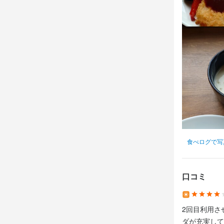
イタリアン
未経験者応募O
イタリアン
店名
Northern Ki
店名
勤務地
Northern Ki
店名
北海道札幌市
Northern Ki
店名
Northern Ki
勤務地
法人名・事
北海道札幌市
勤務地
ABアコモ株
北海道札幌市
勤務地
北海道札幌市
法人名・事
ABアコモ株
法人名・事
食べログで写
最終更新日2026/
ABアコモ株
法人名・事
ABアコモ株
最終更新日2026/
口コミ
最終更新日2026/
最終更新日2026/
2回目利用さ
ダが充実して