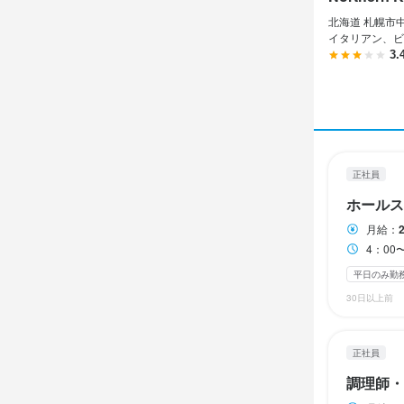
残業手当（1
残業手当（1
北海道 札幌市中
イタリアン、ビ
勤務時
勤務時
3.
5：00〜1
4：00〜1
※終了時間は
※4時〜勤務
勤務時
勤務時
※フルタイム
※終了時間は
4：00〜16
4：00〜16
※フルタイム
※4時〜勤務
※4時〜勤務
シフト例

◇5：00〜10
シフト例

正社員
シフト例

シフト例

◇7：00〜1
◇4：00〜1
ホールス
◇5：00〜1
◇4：00〜1
◇7：00〜1
◇7：00〜1
◇6：00〜1
◇6：00〜1
※上記以外で
◇7：00〜1
月給：
◇7：00〜1
◇7：00〜1
※上記以外で
4：00〜16：
勤務日数

ランチタイムの
長期勤務歓迎
平日のみ勤
週2日〜相談O
勤務日数

30日以上前
※週5日勤務
週2日〜相談O
※土曜・日曜
※週5日勤務
休日・
休日・
※土曜・日曜
ランチタイムの
正社員
月9日

月9日

シフト制
ダブルワーク・
調理師・
※2月のみ月
※2月のみ月