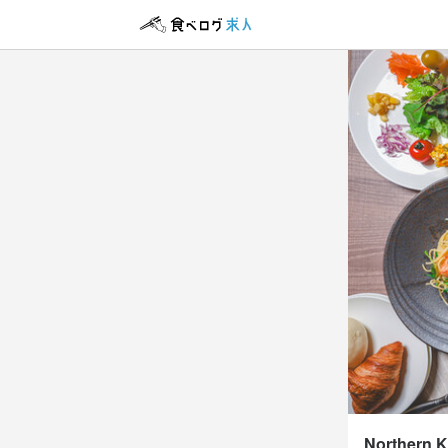
Northe
Northe
正社員
正社員
アルバイト・パ
アルバイト・パ
ホール
調理師
ホール
調理師
ホール
調理師
ホール
調理師
月給
月給
時給
時給
23
25
1,
1,
昇給あり
昇給あり
昇給あり
交
交
交
研修期間
試用期間
試用期間
研修期間
試用期間3カ
試用期間3カ
試用期間3カ
試用期間3カ
給与補足
給与補足
給与補足
給与補足
入社後・2回
※経験・スキ
※経験・スキ
入社後・2回
※4時〜5時／時
諸手当

諸手当

※経験・能力
※経験・能力
交通費規定支
交通費規定支
Northern 