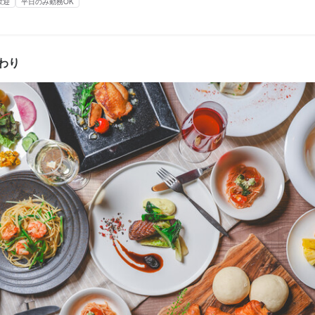
補助あり
社会保険完備
制服貸与
社員登用制度あり
歓迎
平日のみ勤務OK
補助あり
社会保険完備
制服貸与
社員登用制度あり
容
容
トランにて、接客を中心としたホール業務をお任せします。

ストランにて、調理業務全般をお任せします。

わり
経験者歓迎
新卒歓迎
フリーター歓迎
大学生歓迎
駅チカ(徒歩5分以内)
は、お客様のご案内や料理の配膳などです。

ニングとランチの2つの時間帯で営業しており、それぞれの時間帯に合わ
経験者歓迎
フリーター歓迎
大学生歓迎
ていただきます。

ニングとランチの時間帯に分かれており、それぞれの営業終了後には、
容
容
準備作業も行っていただきます。

た後は、食材の仕込みや下ごしらえ、次の時間帯に向けた準備作業を行
なく、スムーズな営業を支える大切な役割も担える環境です。
トランにて、接客を中心としたホール業務をお任せします。

ストランにて、調理業務全般をお任せします。

、お客様のご案内や料理の配膳などです。

ニングとランチの2つの時間帯で営業しており、それぞれの時間帯に合わ
ニングとランチの2つの時間帯で行っており、各時間帯の終了後には次の
ていただきます。

事のおすすめポイント
事のおすすめポイント
作業も担当していただきます。
た後は、食材の仕込みや下ごしらえ、次の時間帯に向けた準備作業を行
地にあるホテル内レストランでのお仕事＞

地にあるホテル内レストランでのお仕事＞

なく、スムーズな営業を支える大切な役割も担える環境です。
落ち着いた空間で、快適に働ける環境が整っています。

落ち着いた空間で、快適に働ける環境が整っています。

事のおすすめポイント
業界でステップアップを目指したい方にとって、成長できるチャンスが
業界でステップアップを目指したい方にとって、成長できるチャンスが
地にあるホテル内レストラン＞

事のおすすめポイント
ラ・ジェント・ステイ札幌大通」2階のレストラン。朝食やランチの時間
ラ・ジェント・ステイ札幌大通」2階のレストラン。朝食やランチの時間
る快適な環境で、気持ちよく働ける職場です。朝食・ランチメニューも
食材を活かしたイタリアンベースの洋食を提供しています。お客様に安
食材を活かしたイタリアンベースの洋食を提供しています。お客様に安
的なお店づくりを進めています。

地にあるホテル内レストラン＞
