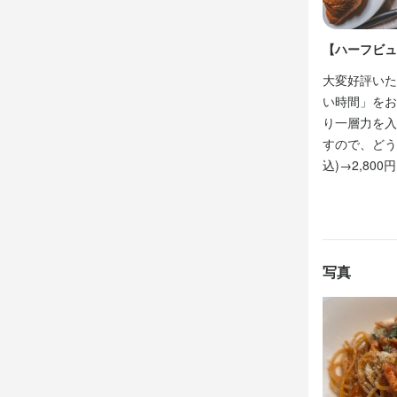
でいただける
でいただける
アルバイト
清潔感のあ
主な業務は
メニューの
たい方にもぴ
し、より魅力
【ハーフビュ
お客様との
のアイデアや
勤務地は「
アルバイト
す。

り、20代か
たい方にもぴ
大変好評いた
さらに、よ
また、調理
採用では経
勤務地は「
い時間」をお
す。メニュ
ッチン全体の
入社後は丁寧
り、20代か
り一層力を入
環境です。

早朝4時から
採用では経
すので、どうぞ
少しでも興味
将来料理長
まで柔軟に対
入社後は丁寧
込)→2,800円
な挑戦をした
まずは希望の
早朝4時から
＜Northern Ki
まで柔軟に対
北海道各地か
＜Northern Ki
まずは希望の
北海道各地か
＜Northern Ki
お仕事は、
北海道各地か
写真
験の方でも安
お仕事は、
お仕事は、
＜Northern Ki
験の方でも安
め、未経験の
北海道各地か
＜ラ・ジェン
お仕事は、
大通駅と狸小
＜ラ・ジェン
＜ラ・ジェン
め、未経験の
大通駅と狸小
大通駅と狸小
JRや地下鉄
JR・地下鉄