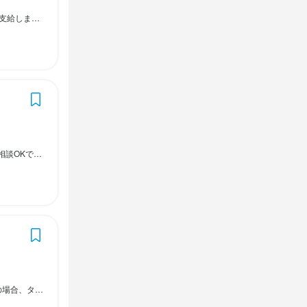
：00（休憩1時間）
。 ※土曜・日曜・祝日勤務できる方尚可
下さい。 ※土曜・日曜・祝日勤務できる方尚可