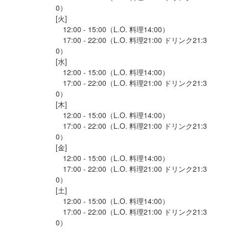
0）

応募資格
[火]

　12:00 - 15:00（L.O. 料理14:00）

　17:00 - 22:00（L.O. 料理21:00 ドリンク21:3
必須スキル・経験
0）

[水]

＼＼経験・資格一切不要／／

　12:00 - 15:00（L.O. 料理14:00）

働いてから覚えれば大丈夫です◎

　17:00 - 22:00（L.O. 料理21:00 ドリンク21:3
バイトデビューも大歓迎♪

0）

[木]

★未経験,バイトデビュー大歓迎！

　12:00 - 15:00（L.O. 料理14:00）

　活躍中のスタッフもほとんどが飲食未経験！

　17:00 - 22:00（L.O. 料理21:00 ドリンク21:3
　分からないことは何でも聞いてください☆

0）

[金]

★経験者も大歓迎！

　12:00 - 15:00（L.O. 料理14:00）

　経験のある方の待遇あります！

　17:00 - 22:00（L.O. 料理21:00 ドリンク21:3
0）

★フリーターさん大歓迎！

[土]

　12:00 - 15:00（L.O. 料理14:00）

★WワークOK

　17:00 - 22:00（L.O. 料理21:00 ドリンク21:3
0）

★扶養内勤務OK
