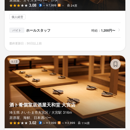
働けるように心がけています！

3.08
～￥7,999
－
24席
スタッフから人気の「美味しいまかない」もみんなと食べれば更
に美味しい！

個人経営
嘘だと思うなら、確かめて見てください！笑

ホールスタッフ
時給：
1,200円〜
バイト
こんなご時世だから、明るく前向きに

お客様も、従業員にも笑顔を与えたいと思ってます！♪
最終更新日：30日以上前
酒
1
/
7
店名
玄品 大宮 ふぐ・うなぎ・かに料理 
勤務地
酒ト肴個室居酒屋天和堂 大宮店
埼玉県さいたま市大宮区桜木町2丁目158-2 スプリングアートビル 
2F
埼玉県 さいたま市大宮区 /
大宮
駅
316m
居酒屋、海鮮、日本酒バー
3.02
～￥3,999
～￥3,999
114席
法人名・事業者名