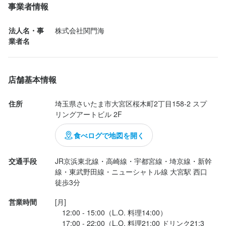
ービスも良く幸せな時間でした。
・簡単なキッチン作業(グラス洗浄など)

事業者情報
・会計作業等

法人名・事
株式会社関門海
★キッチンスタッフ

業者名
・オーダー調理

・簡単な盛り付けや仕込み

・洗い物等

店舗基本情報
マニュアルがあるので簡単に覚えられますよ♪

住所
埼玉県さいたま市大宮区桜木町2丁目158-2 スプ
まずは

リングアートビル 2F
○接客の流れ

○メニューを覚える

食べログで地図を開く
ことからスタート！

最初から出来る人はいませんので、焦らず

交通手段
JR京浜東北線・高崎線・宇都宮線・埼京線・新幹
できることからこつこつ、でOK！

線・東武野田線・ニューシャトル線 大宮駅 西口 
徒歩3分
未経験の方でも安心して始められるよう

営業時間
[月]

バッチリサポートしちゃいます★
　12:00 - 15:00（L.O. 料理14:00）

　17:00 - 22:00（L.O. 料理21:00 ドリンク21:3