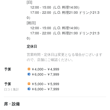
[日]

　12:00 - 15:00（L.O. 料理14:00）

★面接時の履歴書不要

　17:00 - 22:00（L.O. 料理21:00 ドリンク21:3
0）

楽しく働きたいって思いだけで充分ですよ♪
[祝日]

　12:00 - 15:00（L.O. 料理14:00）

　17:00 - 22:00（L.O. 料理21:00 ドリンク21:3
お店の採用担当者からのメッセージ
定休日
「玄品ふぐ」は

営業時間・定休日は変更となる場合がございます
いつ誰と来ても楽しめる

ので、店舗にご確認ください。
「愉快なふぐ専門店」です！

予算
￥4,000～￥4,999
学生さん、Wワーカーさん、フリーターさんにとって

￥6,000～￥7,999
働きやすい環境、間違いなし！

予算
￥5,000～￥5,999
￥6,000～￥7,999
口コミ集計
◆シフトは2週間毎に決めますよ～♪

週1日~・1日1時間~OK!

2週間毎に｢この日に入りたいです！｣という希望を送信♪

席・設備
毎週無理なく自分の希望で働けます♪
