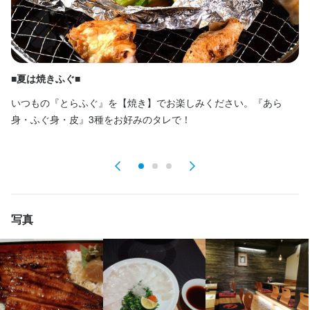
＜こんな働き方もOK＞

◎終電に間に合うように上がりたい

◎Wワークの仕事と両立したい

◎長期休みは多めにシフトを入れたい

■夏は焼きふぐ■
■
◎テストや旅行、フェスに学校イベント…

　そんなときはお休みがほしい！

いつもの『とらふぐ』を【焼き】でお楽しみください。『あら
季
◎フルタイムやレギュラーで入りたい！

身・ふぐ身・皮』3種をお好みのタレで！
し
ぎ
働き方は、人それぞれです！

自分の好きな働き方を、「玄品ふぐ」は尊重致します
平日のみ勤務OK(土日休み)
土日祝のみ勤務OK
写真
待遇
■履歴書不要

→手ぶらで面接OKです！リラックスしてあなたの働き方をフラン
クに教えてくださいね♪

■美味しいまかない有り（もちろん無料です！）
