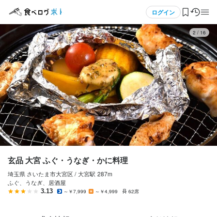
応募画面へ進む
メニュー
ログイン
3
/
16
玄品 大宮 ふぐ・うなぎ・かに料理
アルバイト・パート
ログイン・無料会員登録
ホールスタッフ・サービススタッフ
ホールスタッフ・サービススタッフ
食べログ求人TOP
時給
1,250円〜1,625円
求人検索
昇給あり
交通費支給
扶養内勤務OK
マイページ管理
研修期間
時給1250円～（高校生時給1150円～）

閲覧履歴
玄品 大宮 ふぐ・うなぎ・かに料理
土日祝1300円～

※研修期間も時給変動なし
埼玉県 さいたま市大宮区 /
大宮
駅
287m
気になる求人
ふぐ、うなぎ、居酒屋
給与補足
3.13
～￥7,999
～￥4,999
62席
検索履歴・保存した条件
交通費：全額支給

交通費は全額支給します！ 遠方の方も安心して勤務可能です◎
