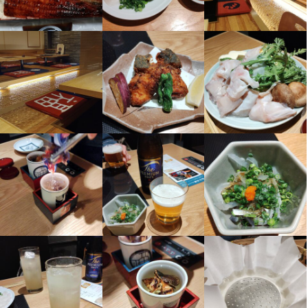
■ふぐの食事会あり

■完全店内禁煙

→タバコの臭いなどございませんので、気持ちよく働けて、嬉し
い！と言って頂けてます！

■昇給/基本の動きを覚えたら、スグ昇給

■交通費支給　

■制服貸与

■髪型・髪色自由

■正社員登用有(昨年登用実績有)

■資格取得支援制度有(ふぐ処理師)

■研修あり
まかない・食事補助あり
制服貸与
資格取得支援あり
社員登用制度あり