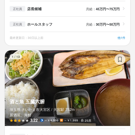
株式会社関門海
店長候補
月給：
45万円〜75万円
正社員
ホールスタッフ
月給：
30万円〜50万円
最終更新日2025/11/04
正社員
最終更新日：30日以上前
他1件
酒
1
/
13
酒と魚 五臓六腑
埼玉県 さいたま市大宮区 /
大宮
駅
752m
居酒屋、海鮮
3.22
～￥4,999
～￥1,999
25席