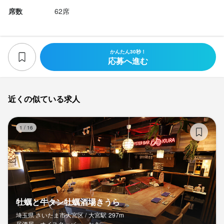
席数
62席
★入れない週があってもOK♪

テスト期間や学校行事など

忙しいときは、週0日になってもOK!

かんたん30秒！
応募へ進む
◆常連さんが多いお店♪

顔を覚えてもらえたら

「いつも頑張ってるね！」なんて

近くの似ている求人
声をかけてもらえる事も!

客層が落ち着いているので

牡
コミュニケーションもとれます♪

1
/
16
★従業員満足度90%以上

当店は一度勤務していただければ気に入ること間違いなし!

自分の友達が今では一緒に働いている!なんてことが多いです♪

◆とにかく暖かい職場です！

牡蠣と牛タン牡蠣酒場きうら
「玄品ふぐ」は従業員、全員が笑顔で楽しく

埼玉県 さいたま市大宮区 /
大宮
駅
297m
居酒屋、オイスターバー、かき