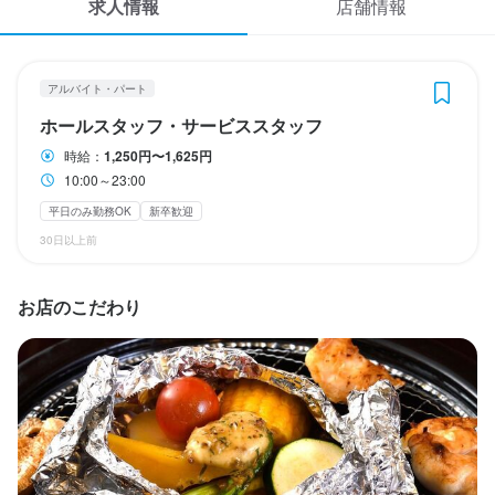
求人情報
店舗情報
応募履歴
★昇給あり
WEB履歴書
アルバイト・パート
スカウト・メルマガ受信設定
勤務時間
ホールスタッフ・サービススタッフ
時給：
1,250円〜1,625円
10:00～23:00
ヘルプ・お問い合わせフォーム
10:00～23:00
終電考慮あり
ダブルワーク・副業OK
長期勤務歓迎
週1日からOK
平日のみ勤務OK
新卒歓迎
週2日からOK
シフト制
自由シフト制(毎回、時間・曜日を選べる)
掲載をご検討の店舗様へ
30日以上前
食べログ求人PRESS
休日・休暇
プライバシーポリシー
お店のこだわり
★週1日～、1日1h～OK！

利用規約
★2週間ごとのシフト制

企業情報
★シフト提出はLINEで楽々♪

★「平日のみ」の勤務OK！

★週4日以上のレギュラ―勤務OK！

★Wワーク・扶養内勤務OK！

★お休みにも柔軟に対応

★テスト期間にもバッチリ配慮
