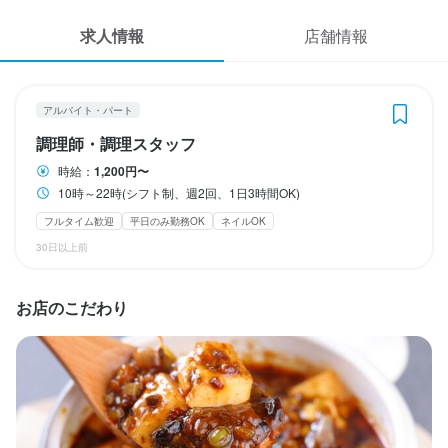
休日・休暇
応募履歴
求人情報
店舗情報
2週間ごとのシフト制
WEB履歴書
平日のみ勤務OK(土日休み)
土日祝のみ勤務OK
スカウト・メルマガ受信設定
アルバイト・パート
待遇
調理師・調理スタッフ
ヘルプ・お問い合わせフォーム
契約期間の定めなし

時給：
1,200円〜
屋内原則禁煙(外に喫煙スペースあり)
10時～22時(シフト制、週2回、1日3時間OK)
掲載をご検討の店舗様へ
まかない・食事補助あり
制服貸与
社員登用制度あり
髪型自由
ひげOK
フルタイム歓迎
平日のみ勤務OK
ネイルOK
食べログ求人PRESS
ネイルOK
ピアスOK
30日以上前
プライバシーポリシー
利用規約
特徴
お店のこだわり
企業情報
履歴書不要
学歴不問
フリーター歓迎
駅チカ(徒歩5分以内)
個人経営(2店舗以内)
小さなお店(20席未満)
応募者全員と面接
面接1回
即日勤務OK
仕事内容