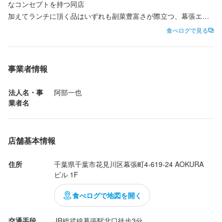
なコンセプトを持つ同店

加えてランチに頂く品はいずれも副菜豊富さが際立つ、幕張エリ
ア屈指の注目店

食べログで見る
今回オーダーしたのはネギレバーランチ膳

揚げワンタン皮入りサラダ・セロリ漬けやミミガーなど4品の小鉢
事業者情報
に始まり

当然メインとなるのはネギたっぷりのレバー、さらに遅れてカリ
法人名・事
阿部一也
フラワー・ブロッコリー・小籠包のせいろまで登場と、副菜の物
業者名
量が圧巻

メインのレバーは外はしっかり火入れ、中はしっとりとしたレア
仕立てで、たっぷりのネギダレとの相性が抜群

店舗基本情報
そのネギダレがご飯にも染み渡り、思わずお替わりを欲してしま
う旨さ

住所
千葉県千葉市花見川区幕張町4-619-24 AOKURA
ビル 1F
サイドメニューより追加したホルモン餃子も主役級の存在感

香ばしい焼き目から想像できる通り、調味料なしでも十分な旨味
食べログで地図を開く
と肉感...
交通手段
JR総武線幕張駅北口徒歩3分