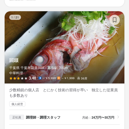
回
1
/
21
回頭
千葉県 千葉市花見川区 /
幕張
駅
700m
中華料理
3.48
～￥5,999
～￥1,999
36席
少数精鋭の個人店 とにかく技術の習得が早い 独立した従業員
も多数あり
個人経営
調理師・調理スタッフ
月給：
24万円〜35万円
正社員