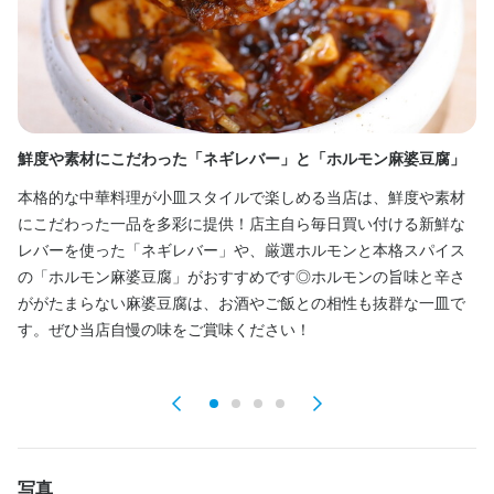
野菜、肉の仕込み

中華鍋を使った調理

麺、点心の調理
鮮度や素材にこだわった「ネギレバー」と「ホルモン麻婆豆腐」
食
この仕事のおすすめポイント
本格的な中華料理が小皿スタイルで楽しめる当店は、鮮度や素材
当
【未経験歓迎・スキルアップ可能】

にこだわった一品を多彩に提供！店主自ら毎日買い付ける新鮮な
ホ
学歴や経験は一切不問。小規模な個人経営店なので、調理や接客
レバーを使った「ネギレバー」や、厳選ホルモンと本格スパイス
手
をイチから丁寧に学べます。フリーターの方や飲食未経験の方も
の「ホルモン麻婆豆腐」がおすすめです◎ホルモンの旨味と辛さ
ホ
安心してスタートでき、将来独立を目指す方にもピッタリの環境
ががたまらない麻婆豆腐は、お酒やご飯との相性も抜群な一皿で
美
です。

す。ぜひ当店自慢の味をご賞味ください！
【成果をしっかり評価】

頑張り次第で昇給あり！給与は手渡しOKで、日々の努力がきちん
と反映されます。まかないや食事補助も充実。制服貸与のほか、
髪型・ひげ・ネイル・ピアスも自由なので、自分らしく働けま
す。駅チカで通勤もラクラクです。

写真