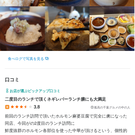
千葉県千葉市花見川区幕張町4-619-24 AOKURAビル 1F
連絡先
043-441-8338
法人名・事業者名
阿部一也
食べログで写真を見る
最終更新日2025/11/21
口コミ
お店が選ぶピックアップ口コミ
二度目のランチで頂くネギレバーランチ膳にも大満足
3.8
孤高の千葉グルメの中の人
前回のランチ訪問で頂いたホルモン麻婆豆腐で完全に虜になった
同店、今回がの2度目のランチ訪問に

鮮度抜群のホルモン各部位を使った中華が頂けるという、個性的