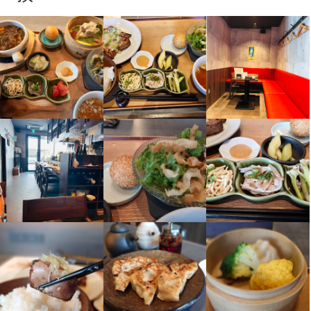
【柔軟シフトでプライベート充実】

平日のみ・土日祝のみ・ランチタイムのみなど、ライフスタイル
に合わせてシフトが選べます。終電も考慮、週2日からOKなの
で、ダブルワークや副業も大歓迎。毎回希望の時間や曜日を選べ
る自由シフト制です。
身に付くスキル
包丁さばき
肉の知識
魚の知識
野菜の知識
サービスマナー
出店開業ノウハウ
店舗運営
店名
ホルモン×中華 小皿料理KAZU家
勤務地