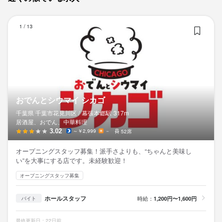
お
1
/
13
おでんとシウマイ シカゴ
千葉県 千葉市花見川区 /
幕張本郷
駅
317m
居酒屋、おでん、中華料理
3.02
～￥2,999
－
52席
オープニングスタッフ募集！派手さよりも、“ちゃんと美味し
い”を大事にする店です。未経験歓迎！
オープニングスタッフ募集
ホールスタッフ
時給：
1,200円〜1,600円
バイト
最終更新日：22日前