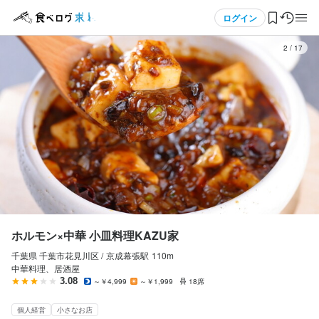
応募画面へ進む
メニュー
ログイン
3
/
17
ホルモン×中華 小皿料理KAZU家
アルバイト・パート
ログイン・無料会員登録
調理師・調理スタッフ
調理師・調理スタッフ
食べログ求人TOP
時給
1,200円〜
求人検索
昇給あり
給与手渡しOK
マイページ管理
勤務時間
閲覧履歴
ホルモン×中華 小皿料理KAZU家
10時～22時(シフト制、週2回、1日3時間OK)
千葉県 千葉市花見川区 /
京成幕張
駅
110m
気になる求人
ランチタイムのみ勤務OK
終電考慮あり
ダブルワーク・副業OK
フルタイム歓迎
中華料理、居酒屋
週2日からOK
シフト制
自由シフト制(毎回、時間・曜日を選べる)
3.08
～￥4,999
～￥1,999
18席
検索履歴・保存した条件
個人経営
小さなお店