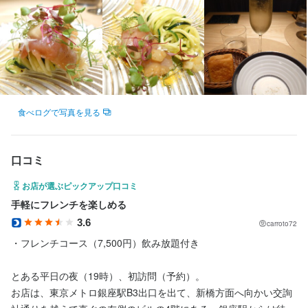
コミュニケーション能力
店名
食べログで写真を見る
地球星
口コミ
勤務地
東京都中央区銀座7-7-19 ニューセンタービル　４F
お店が選ぶピックアップ口コミ
手軽にフレンチを楽しめる
連絡先
3.6
035-568-6450
carroto72
・フレンチコース（7,500円）飲み放題付き

法人名・事業者名
株式会社Planet-E
とある平日の夜（19時）、初訪問（予約）。

お店は、東京メトロ銀座駅B3出口を出て、新橋方面へ向かい交詢