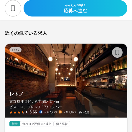
かんたん30秒！
応募へ進む
近くの似ている求人
レ
1
/
17
レトノ
東京都 中央区 /
八丁堀
駅
314m
ビストロ、フレンチ、ワインバー
3.66
～￥7,999
～￥1,999
46席
新着
食べログ評価 3.5以上
個人経営