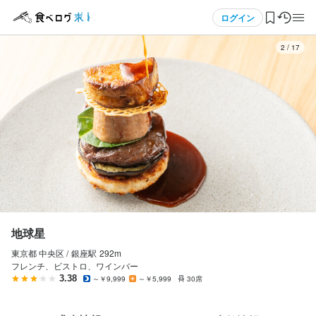
応募画面へ進む
メニュー
ログイン
3
/
17
ログイン・無料会員登録
食べログ求人TOP
求人検索
マイページ管理
閲覧履歴
地球星
東京都 中央区 /
銀座
駅
292m
気になる求人
フレンチ、ビストロ、ワインバー
3.38
～￥9,999
～￥5,999
30席
検索履歴・保存した条件