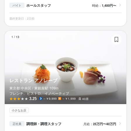
ホールスタッフ
時給：
1,400円〜
バイト
最終更新日：2日前
レ
1
/
13
レストラン アノレーブ
東京都 中央区 /
東銀座
駅
109m
フレンチ、ビストロ、イノベーティブ
3.25
～￥9,999
～￥1,999
40席
小さなお店
調理師・調理スタッフ
月給：
25万円〜40万円
正社員