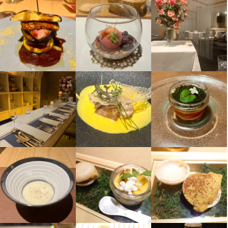
この仕事のおすすめポイント
将来レストランでピアノを弾いてみたい、ピアノのお仕事をした
い方、当店のお客様は年齢が様々です。接客を通して直接の感想
も聞けますし、その日の雰囲気で色んなジャンルの曲を弾くこと
もできます。

弾けない方も頑張りはしっかり評価いたします。様々な職種のお
客様、常連様がたくさんいらっしゃいますので、その場に応じた
接客のスキルが身につきます。
身に付くスキル
サービスマナー
応募資格
必須スキル・経験