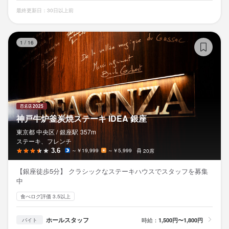
最終更新日：30日以上前
神
1
/
16
神戸牛炉釜炭焼ステーキ IDEA 銀座
東京都 中央区 /
銀座
駅
357m
ステーキ、フレンチ
3.6
～￥19,999
～￥5,999
20席
【銀座徒歩5分】 クラシックなステーキハウスでスタッフを募集
中
食べログ評価 3.5以上
ホールスタッフ
時給：
1,500円〜1,800円
バイト