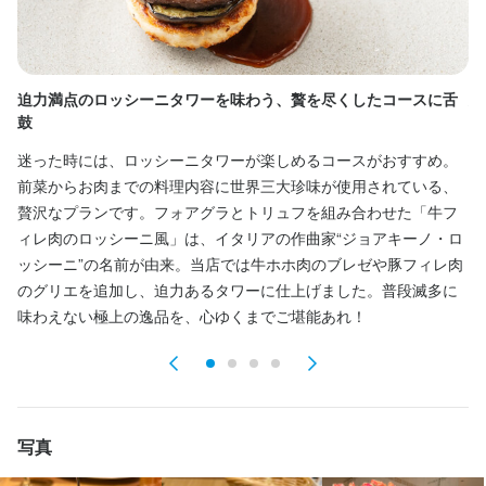
月曜日定休日
土日祝のみ勤務OK
迫力満点のロッシーニタワーを味わう、贅を尽くしたコースに舌
女
鼓
待遇
昼
迷った時には、ロッシーニタワーが楽しめるコースがおすすめ。
上
ピアノが弾ける方優遇します。
前菜からお肉までの料理内容に世界三大珍味が使用されている、
レ
まかない・食事補助あり
贅沢なプランです。フォアグラとトリュフを組み合わせた「牛フ
を
ィレ肉のロッシーニ風」は、イタリアの作曲家“ジョアキーノ・ロ
お
ッシーニ”の名前が由来。当店では牛ホホ肉のブレゼや豚フィレ肉
特徴
付
のグリエを追加し、迫力あるタワーに仕上げました。普段滅多に
学歴不問
大学生歓迎
面接1回
味わえない極上の逸品を、心ゆくまでご堪能あれ！
仕事内容
基本的なホール作業です。当店にはピアノがあるのでピアノが弾
ける方大歓迎です。
写真