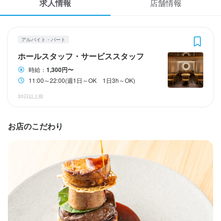
求人情報
店舗情報
応募履歴
3
 / 
3
WEB履歴書
地球星
アルバイト・パート
アルバイト・パート
ホールスタッフ・サービススタッフ
スカウト・メルマガ受信設定
ホールスタッフ・サービススタッフ
時給：
1,300円〜
ヘルプ・お問い合わせフォーム
11:00～22:00(週1日～OK 1日3h～OK)
ホールスタッフ・サービススタッフ
掲載をご検討の店舗様へ
30日以上前
時給
1,300円〜
食べログ求人PRESS
交通費支給
資格手当・スキル手当あり
お店のこだわり
プライバシーポリシー
利用規約
勤務時間
企業情報
11:00～22:00(週1日～OK　1日3h～OK)
週1日からOK
固定シフト制(決まった時間・曜日に働ける)
休日・休暇