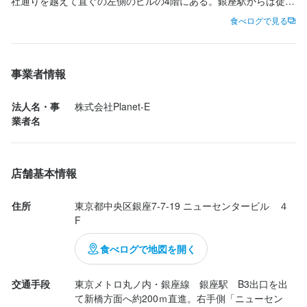
社通りを越えて直ぐの左側のビルの4階にある。銀座駅からは徒歩
最終更新日2026/01/05
5分弱。

食べログで見る
着席率100％。

フレンチコースの飲み放題を堪能。

事業者情報
・突き出し

　カレーのフムス

法人名・事
株式会社Planet-E
　コーンのプリン

業者名
・スープ

　淡路産玉ねぎのポタージュ

・自家製パン

店舗基本情報
　発酵バターを使ったキューブパン

・お魚

住所
東京都中央区銀座7-7-19 ニューセンタービル　４
　ブリのポワレ、白ワインとバターのソース

F
・お肉

　上州牛のハラミ

食べログで地図を開く
・デザート

　カモミールのパンナコッタ

交通手段
東京メトロ丸ノ内・銀座線　銀座駅　B3出口を出
・コーヒー

て新橋方面へ約200ｍ直進。右手側「ニューセン