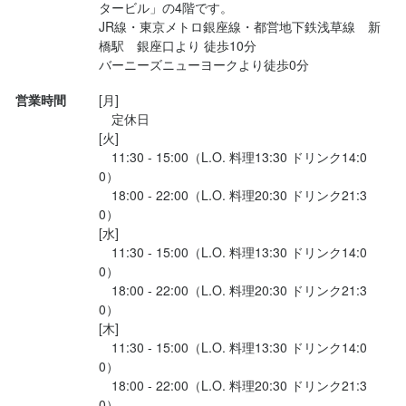
タービル」の4階です。

突き出しから〆のコーヒーまで全7種。

JR線・東京メトロ銀座線・都営地下鉄浅草線　新
橋駅　銀座口より 徒歩10分

料理はどれも美味しい。

バーニーズニューヨークより徒歩0分
それぞれの素材の旨味をしっかり楽しめる。

今回いただいた料理の中では、特にコーンの甘さにはびっくりし
営業時間
[月]

た。まるでフルーツ食べてるみたいだった。

　定休日

[火]

また...
　11:30 - 15:00（L.O. 料理13:30 ドリンク14:0
0）

　18:00 - 22:00（L.O. 料理20:30 ドリンク21:3
0）

[水]

　11:30 - 15:00（L.O. 料理13:30 ドリンク14:0
0）

　18:00 - 22:00（L.O. 料理20:30 ドリンク21:3
0）

[木]

　11:30 - 15:00（L.O. 料理13:30 ドリンク14:0
0）

　18:00 - 22:00（L.O. 料理20:30 ドリンク21:3
0）
