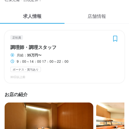
応募履歴
賞与

交通費全額支給
求人情報
WEB履歴書
店舗情報
スカウト・メルマガ受信設定
勤務時間
正社員
ヘルプ・お問い合わせフォーム
9：00～14：00

調理師・調理スタッフ
17：00～22：00
月給：
35万円〜
掲載をご検討の店舗様へ
9：00～14：00 17：00～22：00
食べログ求人PRESS
ボーナス・賞与あり
休日・休暇
プライバシーポリシー
30日以上前
月5日～

利用規約
日祝定休＋土曜月1回ほど休み

お店の紹介
企業情報
夏季・冬期休暇（それぞれ約5日間：市場の休みと連動）

GW休暇
日曜定休
夏季休暇あり
GW休暇あり