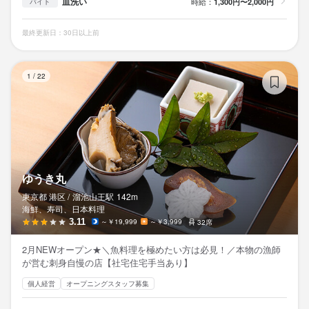
皿洗い
時給：
1,300円〜2,000円
バイト
最終更新日：30日以上前
ゆ
1
/
22
ゆうき丸
東京都 港区 /
溜池山王
駅
142m
海鮮、寿司、日本料理
3.11
～￥19,999
～￥3,999
32席
2月NEWオープン★＼魚料理を極めたい方は必見！／本物の漁師
が営む刺身自慢の店【社宅住宅手当あり】
個人経営
オープニングスタッフ募集