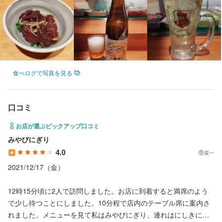
必須スキル・経験
そんな想いをお持ちの方には、きっとやりがいを感じていただけ
るはずです。

飲食店で調理経験をお持ちの方
まずは話を聞くだけでも大歓迎です。

あなたとお会いできる日を、スタッフ一同楽しみにしています。
求める人物像
食べログで写真を見る
・調理経験を活かしたい方

・安定した環境で活躍したい方

口コミ
・チームワークが得意な方

・鮨職人として成長したい方
お店が選ぶピックアップ口コミ
みやびにぎり
4.0
栞一
2021/12/17（金）

店名
12時15分頃に2人で訪問しました。お店に到着すると満席のよう
品川駅前すし処　藤寿司
で少し待つことにしました。10分程で店内のテーブル席に案内さ
れました。メニューを見て私はみやびにぎり、連れはにしきにぎ