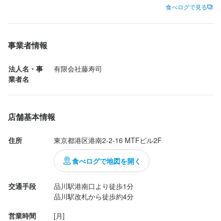
勤務地
りの1.5人前を頼みました。アルコールのメニューがないので店員
食べログで見る
東京都港区港南2-2-16 MTFビル2F
さんにお酒はあるか尋ねると、あるようなのでハイボールを注文
しました。

法人名・事業者名
事業者情報
有限会社藤寿司
ランチには味噌汁とデザートが付いています。最初に温かいお茶
が出てきて次に握りと味噌汁とデザートが出てきました。すぐ後
法人名・事
有限会社藤寿司
にハイボールも出されました。

業者名
最終更新日2026/01/21
ハイボールは冷たくて美味しいです。握りは職人さんが丁寧に握
った感じがして、とても美味しかったです。

店舗基本情報
価格は安くて接客は丁寧な対応をしてくださいました。満席にな
住所
東京都港区港南2-2-16 MTFビル2F
るのも頷けますね。
食べログで地図を開く
交通手段
品川駅港南口より徒歩1分

品川駅改札から徒歩約4分
営業時間
[月]
