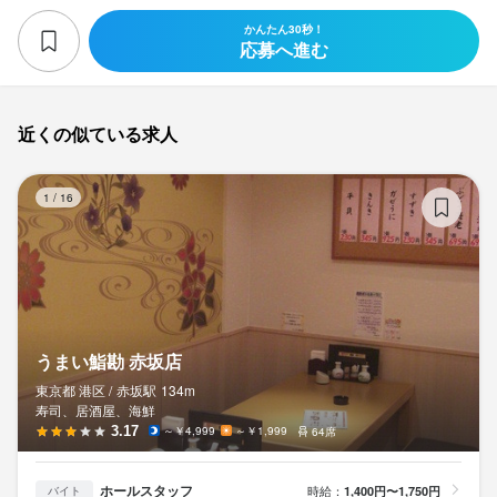
かんたん30秒！
応募へ進む
近くの似ている求人
う
1
/
16
うまい鮨勘 赤坂店
東京都 港区 /
赤坂
駅
134m
寿司、居酒屋、海鮮
3.17
～￥4,999
～￥1,999
64席
ホールスタッフ
時給：
1,400円〜1,750円
バイト