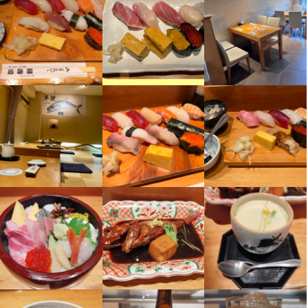
みできます。さらに、夏季休暇・冬期休暇もそれぞれ5日ほど用意
新鮮な刺身や煮魚をはじめ、日本酒と相性の良い料理も豊富にご
しており、仕事と私生活のバランスを大切にした働き方が叶いま
用意。旬の牡蠣や白子、あん肝など、季節を感じられるメニュー
す。家族や友人との時間をしっかり確保できる職場です。

も人気です。

十四代や大信州、日高見などの銘酒に加え、常連様向けの限定酒
【社会保険完備で安心の勤務環境】

も取り揃えており、料理とお酒の知識を深めながら働ける環境が
各種社会保険を完備しており、将来を見据えて安定して働ける体
整っています。

制が整っています。長年多くのお客様に愛されてきた実績ある店
舗のため、経営基盤も安定しています。落ち着いた環境で、料理
求職者の皆さまへ

人として技術を磨きながら、寿司と真剣に向き合いたい方に最適
最後までご覧いただき、ありがとうございます。

な職場です。
当店では、これから先もお店の歴史と味を支えてくださる寿司職
人を新たに募集しています。

身に付くスキル
おかげさまで創業から60年以上、多くのお客様にご支持いただ
き、常連の方はもちろん、新しいお客様にも足を運んでいただい
包丁さばき
寿司技術
盛り付け技術
高級食材の知識
日本酒の知識
魚の知識
ています。長く続くお店だからこそ、腰を据えて技術を磨き、安
仕入れ・食材の目利き
定した環境で働ける体制が整っています。

応募資格
「職人として、もう一段階レベルアップしたい」

「将来を見据えて、安心できる職場でキャリアを築きたい」
