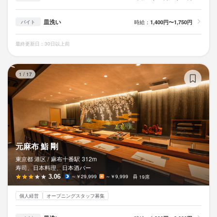
皿洗い
時給：
1,400円〜1,750円
バイト
最終更新日：30日以上前
元
1
/
17
元麻布 鮨 剛
東京都 港区 /
麻布十番
駅
312m
寿司、日本料理、日本酒バー
3.06
～￥29,999
～￥9,999
19席
個人経営
オープニングスタッフ募集