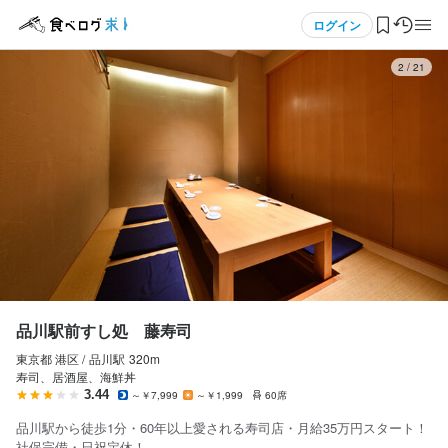
応募画面へ進む
メニュー
ログイン
3
/
21
品川駅前すし処 藤寿司
正社員
ログイン・無料会員登録
調理師・調理スタッフ
調理師・調理スタッフ
食べログ求人TOP
月給
350,000円〜
求人検索
ボーナス・賞与あり
昇給あり
交通費支給
マイページ管理
試用期間
閲覧履歴
品川駅前すし処 藤寿司
固定残業代
東京都 港区 /
品川
駅
320m
気になる求人
固定残業代45時間分・86,000円を含む
寿司、居酒屋、海鮮丼
3.44
～￥7,999
～￥1,999
60席
検索履歴・保存した条件
給与補足
品川駅から徒歩1分・60年以上愛される寿司店・月給35万円スタート！
昇給

社保完備・日祝定休！