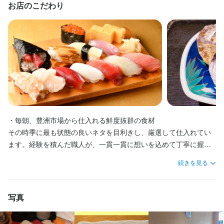
お店のこだわり
寿司だけでなく、季節感を大切にした本格和食の一品料理も多く
のお客様から高い評価をいただいているお店です。料理に合わせ
た日本酒や各種アルコールも豊富に揃えており、食とお酒の知識
を深められる環境があります。これまで培ってきた経験を活か
し、存分に腕を振るっていただけます。
この仕事のおすすめポイント
各路線が乗り入れる品川駅から徒歩1分という抜群の立地。通勤の
・毎朝、豊洲市場から仕入れる鮮度抜群の食材

しやすさも大きな魅力です。

その時季に最も状態の良いネタを目利きし、厳選して仕入れてい
創業から60年以上にわたり受け継がれてきた伝統と技術を大切に
ます。経験を積んだ職人が、一貫一貫に想いを込めて丁寧に握る
する老舗寿司店で、本物の仕事に触れながら働けます。

本格寿司が自慢です。

続きを見る
また、試用期間中であっても月給35万円を支給。

シャリは先代から受け継いだ独自配合で、ネタの旨みを引き立て
る仕上がり。ほんのり甘みのある自家製厚焼き玉子は、世代を問
【飲食業界では珍しい日曜・祝日休み】

わず多くのお客様に支持されています。

写真
定休日に加えて、月に1回程度は土曜休みもあり、連休の取得が可
能です。祝日が休みのため、ゴールデンウィークもしっかりお休
・寿司だけでなく一品料理も高評価
