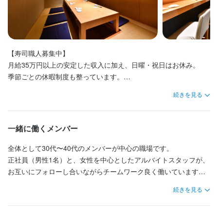
待遇
社会保険完備
社会保険完備
【寿司職人募集中】

月給35万円以上の安定した収入に加え、日曜・祝日はお休み。

特徴
季節ごとの休暇制度も整っています。

駅チカ(徒歩5分以内)
続きを見る
【品川駅前 すし処 藤寿司】

創業60年以上の歴史を持ち、伝統の技を大切に守り続けてきた本
仕事内容
格寿司店です。

一緒に働くメンバー
品川駅の目の前という好立地です。

仕入れ業務をはじめ、仕込みや寿司の握り、盛り付け、在庫の管
全体として30代〜40代のメンバーが中心の職場です。

理や新メニューの企画など、幅広い業務に携わっていただきま
普段のお食事から、会食やご宴会まで幅広いシーンで利用されて
正社員（男性1名）と、女性を中心としたアルバイトスタッフが、
す。

います。

お互いにフォローし合いながらチームワーク良く働いています。

最初からすべてを任せることはなく、これまでの経験や技術レベ
基本の握りはもちろん、コース料理や一品料理まで幅広く携われ
同世代のメンバーが多いため、落ち着いた、コミュニケーション
ルを考慮しながら、できることから段階的にお仕事をお任せして
続きを見る
るため、寿司職人として着実にスキルアップが目指せます。
の取りやすい職場環境です。
いくので安心してください。実力をお持ちの方には、早い段階で
カウンターに立ち、握りを担当していただくことも可能です。
