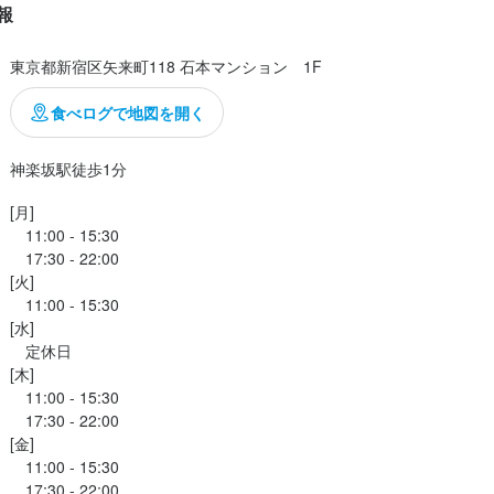
報
求人を選択する
求人を選択する
求人を選択する
求人を選択する
東京都新宿区矢来町118 石本マンション　1F
店長候補
調理補助
店長候補
調理師・調理スタッフ
時給：
月給：
月給：
月給：
1,300円〜1,400円
35万円〜45万円
35万円〜50万円
30万円〜32万円
正社員
バイト
正社員
正社員
食べログで地図を開く
[月]

　11:00 - 15:30

　17:30 - 22:00

[火]

　11:00 - 15:30

[水]

　定休日

[木]

　11:00 - 15:30

　17:30 - 22:00

[金]

　11:00 - 15:30

　17:30 - 22:00
