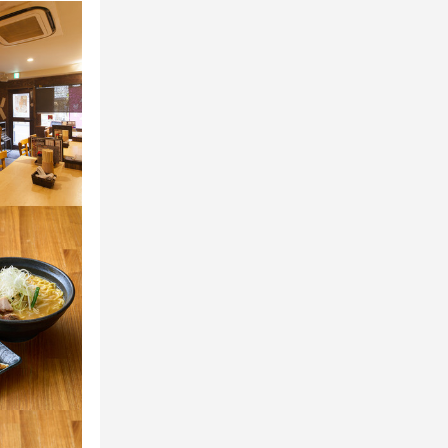
を覚えて行き
切不問。20
。

与はもちろ
Kなど、働き
もあり、プラ
く働けます。