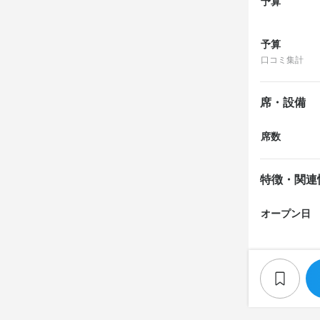
予算
予算
口コミ集計
席・設備
席数
特徴・関連
オープン日