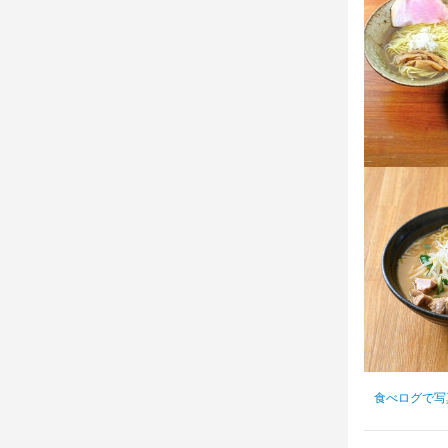
身に付
出店開業ノウハ
店名
麺屋 ふぅふ
勤務地
東京都新宿区
連絡先
0901-551-37
食べログで写
法人名・事
株式会社益