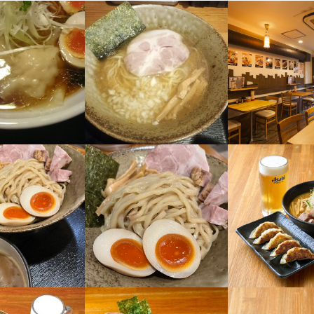
はしっかりフォロー致しますので入社後６か月～１年を目処に運営管理
だけどやってみたい！という方も大歓迎です。
事のおすすめポイント
キャリアアップ可能】

い方やキャリアアップを目指す方を全力で応援します。学歴や経験は一
なお店なので幅広い業務を学べ、フリーターやシニア世代も活躍中です
かり評価】

果は給与やインセンティブ、ボーナスにしっかり反映します。昇給や賞
や交通費支給、食事補助など福利厚生も充実。社会保険完備＆ピアスO
整えています。

日＆長期休暇も充実】

休みで、完全週休2日制を導入しています。夏季・年末年始・特別休暇
時間もしっかり確保。シフト制なので、ご自身の都合に合わせて無理な