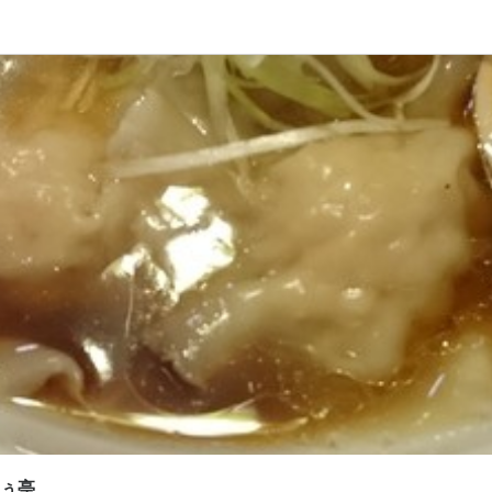
応募画面へ進む
ふぅふぅ亭
補・マネージャー
補・マネージャー
0,000円〜450,000円
あり
昇給あり
住宅手当あり
交通費支給
インセンティブあり
給与手渡しOK
間
～22:00（実働9.5時間・休憩2.5h）

ふぅ亭