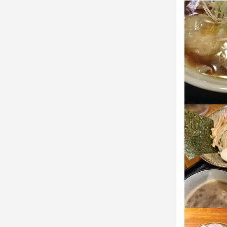
慣れるまで
ましょう。

店長未経験
この仕
【独立支援＆
将来独立した
席未満の小さ
【成果をしっ
頑張りや成
ん、住宅手当
やすい環境を
【完全週休2
月8日以上の
イベートの