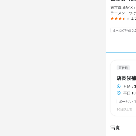
休日・
東京都 新宿区 /
完全週休２日
ラーメン、つけ
3.
月8日以上休み
食べログ評価 3.
待遇
社会保険完備
有給休暇10
まかない・食事
正社員
店長候補
月給：
特徴
平日 1
学歴不問
独
ボーナス・
30日以上前
仕事内
写真
店舗運営、管