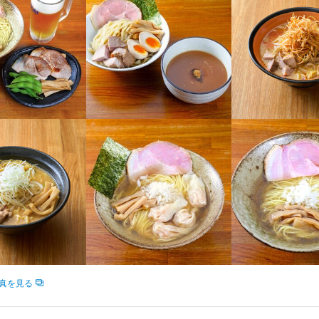
くスキル
ウ
店舗運営
メニュー開発
ぅ亭
矢来町118 石本マンション　1F
85
真を見る
業者名
喜家