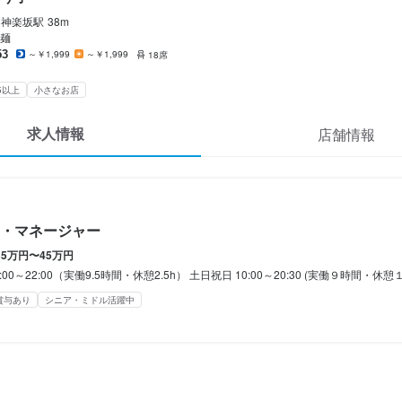
休暇
神楽坂
駅
38m
/夏季休暇/年末年始休暇/年次有給休暇/特別休暇（年間休日110日)
麺
53
～￥1,999
～￥1,999
18席
あり
完全週休2日制
夏季休暇あり
年末年始休暇あり
特別休暇あり
5以上
小さなお店
求人情報
店舗情報


0%消化
補助あり
社会保険完備
制服貸与
独立支援制度あり
ピアスOK
・マネージャー
35万円〜45万円
0:00～22:00（実働9.5時間・休憩2.5h） 土日祝日 10:00～20:30 (実働９時間・休憩１
立希望者歓迎
フリーター歓迎
シニア・ミドル活躍中
小さなお店(20席未満)
応募者全員と
賞与あり
シニア・ミドル活躍中
容
理全般をお任せ致します。
