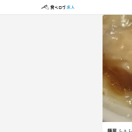
麺屋 
正社員
店長候
店長候
月給
35
ボーナス・賞与
勤務時
平日 10:00
シフト制
麺屋 ふぅ