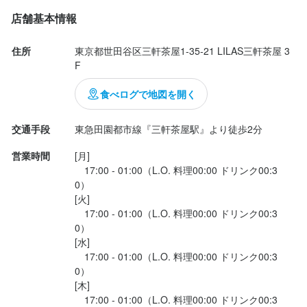
【明るくあたたかな職場環境】

店舗基本情報
週末の忙しい時間帯には、社長も現場に入りスタッフをサポート
します。気さくで親しみやすい人柄で、いつも笑顔を絶やさない
明るい存在です。役職に関係なくみんなで協力し合う、風通しの
住所
東京都世田谷区三軒茶屋1-35-21 LILAS三軒茶屋 3
F
良い職場です。

食べログで地図を開く
【楽しい時間も魅力のひとつ】

仕事終わりや休憩中には、鉄板を囲んでまかないを楽しみなが
交通手段
東急田園都市線『三軒茶屋駅』より徒歩2分
ら、スタッフ同士で交流することもあります。自然と仲が深ま
り、チームワークの良さにつながっています。

営業時間
[月]

まかないは、お好み焼きやもんじゃだけでなく、牛丼やオムライ
　17:00 - 01:00（L.O. 料理00:00 ドリンク00:3
スなどバリエーション豊富。毎回楽しみにしているスタッフも多
0）

く、味にも定評があります。

[火]

　17:00 - 01:00（L.O. 料理00:00 ドリンク00:3
0）

【自由度の高い働きやすさ】

[水]

シフトは週1日から相談可能で、予定に合わせて柔軟に調整できま
　17:00 - 01:00（L.O. 料理00:00 ドリンク00:3
す。テスト期間や旅行などで入れない週があっても相談しやす
0）

く、学業やプライベートとの両立も安心です。

[木]

さらに、髪色や身だしなみも比較的自由。自分らしいスタイルを
　17:00 - 01:00（L.O. 料理00:00 ドリンク00:3