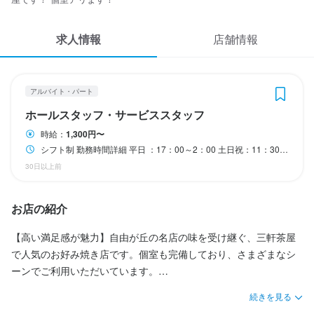
応募履歴
勤務時間
求人情報
WEB履歴書
店舗情報
シフト制

スカウト・メルマガ受信設定
勤務時間詳細

アルバイト・パート
ヘルプ・お問い合わせフォーム
平日 ：17：00～2：00

ホールスタッフ・サービススタッフ
土日祝：11：30～2：00

時給：
1,300円〜
掲載をご検討の店舗様へ
＊週1日、1日3時間～勤務OK

シフト制 勤務時間詳細 平日 ：17：00～2：00 土日祝：11：30～2：00 ＊週1日、1日3時間～勤務OK ＊たまには全然入れない週があっても問題なし ＊終電時間はちゃんと考慮します
食べログ求人PRESS
＊たまには全然入れない週があっても問題なし

30日以上前
＊終電時間はちゃんと考慮します
プライバシーポリシー
お店の紹介
利用規約
休日・休暇
企業情報
【高い満足感が魅力】自由が丘の名店の味を受け継ぐ、三軒茶屋
で人気のお好み焼き店です。個室も完備しており、さまざまなシ
シフト制
ーンでご利用いただいています。

続きを見る
名店仕込みのお好み焼き、もんじゃ焼き、鉄板焼きを豊富にご用
待遇