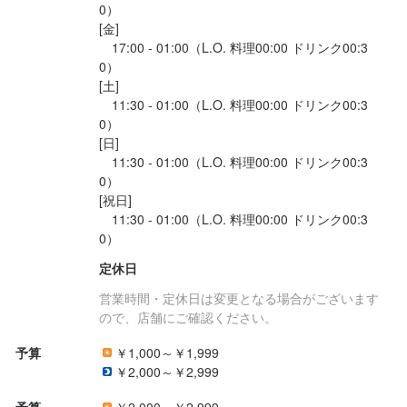
大切にしながら、のびのび働ける環境が整っています。

0）

[金]

　17:00 - 01:00（L.O. 料理00:00 ドリンク00:3
【アルバイトデビューの方も安心】

0）

お任せするお仕事は、料理の提供、テーブルの片付け、洗い物、
[土]

お会計など、ホール業務を中心とした内容です。まずはできるこ
　11:30 - 01:00（L.O. 料理00:00 ドリンク00:3
とから少しずつスタートできるので、初めてのアルバイトにもぴ
0）

ったりです。

[日]

仕事に慣れてきたら、簡単な調理補助をお願いすることもありま
　11:30 - 01:00（L.O. 料理00:00 ドリンク00:3
0）

す。接客だけでなく、幅広い経験を積める環境です。

[祝日]

店長や先輩スタッフが丁寧にサポートし、一つずつ分かりやすく
　11:30 - 01:00（L.O. 料理00:00 ドリンク00:3
お教えしますので、未経験の方も安心して始められます。

明るく個性豊かなスタッフが集まっており、毎日笑顔の絶えない
定休日
職場です。

楽しく働きたい方にはぴったりの環境です。
営業時間・定休日は変更となる場合がございます
ので、店舗にご確認ください。
予算
￥1,000～￥1,999
求める人物像
￥2,000～￥2,999
求めている人材

予算
￥2,000～￥2,999