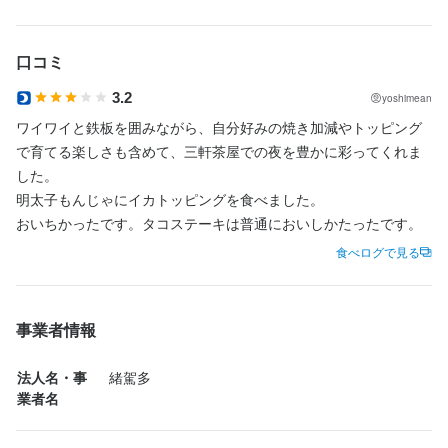
【三軒茶屋で知られる人気お好み焼き店】

口コミ
三軒茶屋エリアで長く親しまれている、知名度の高いお好み焼き
店です。多くのお客様に愛されており、著名人や芸能関係のお客
3.2
yoshimean
様が来店されることもある人気店。店内にはサイン色紙が並び、
ワイワイと鉄板を囲みながら、自分好みの焼き加減やトッピング
話題性の高さもうかがえます。

で育てる楽しさも含めて、三軒茶屋での夜を豊かに彩ってくれま
とはいえ、お店の雰囲気は気取らずとてもカジュアル。初めて来
した。

店される方でも入りやすく、幅広い世代のお客様でにぎわってい
明太子もんじゃにイカトッピングを食べました。

ます。スタッフも自然体で働ける、居心地の良い空間です。

おいちかったです。タコステーキは普通においしかたったです。
食べログで見る
【親しみやすい店長がいる職場】

お店をまとめる店長は、見た目は頼もしさがありますが、実は気
さくで面倒見の良い人柄。スタッフとの距離も近く、笑いの絶え
事業者情報
ない明るい職場をつくっています。

個性豊かなメンバーがそろっており、毎日楽しく働けるのもこの
法人名・事
緒駕多
お店の魅力です。チームワークを大切にしながら、みんなでお店
業者名
を盛り上げています。
