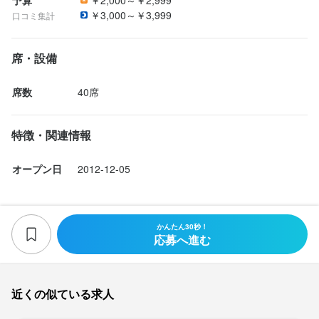
未経験歓迎！

￥3,000～￥3,999
口コミ集計
学生多数活躍中！

《以下のような方にピッタリです》

席・設備
・学校以外でも友だちをつくりたい方

・ノリが良く賑やかな職場で働きたい方 など
席数
40席
特徴・関連情報
オープン日
2012-12-05
店名
緒駕多
かんたん30秒！
勤務地
応募へ進む
東京都世田谷区三軒茶屋1-35-21 LILAS三軒茶屋 3F
法人名・事業者名
近くの似ている求人
緒駕多