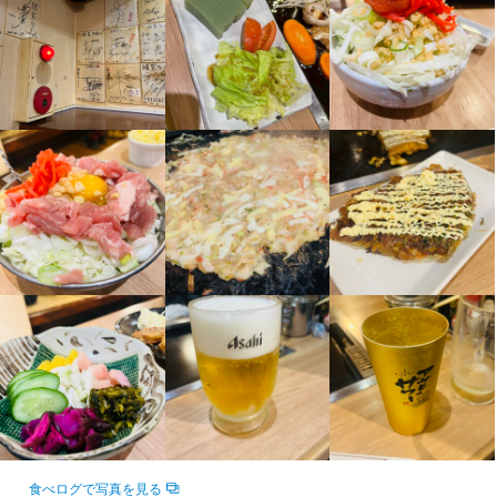
さい。

この仕事のおすすめポイント
【素材の旨みを味わえる鉄板焼き盛り合わせ】

【三軒茶屋で人気のお好み焼き店】

新鮮な食材を熱々の鉄板で豪快に焼き上げる、人気の盛り合わせ
地元で親しまれている人気のお好み焼き屋さんで、新しい仲間を
メニューです。

募集しています。気取らない雰囲気のお店で、楽しく働きたい方
素材そのものの旨みをシンプルに味わえるため、食材のおいしさ
にぴったりの職場です。

をしっかり堪能できます。

店長は親しみやすく、いつも明るいムードメーカー。スタッフと
みんなで取り分けながら、にぎやかに食事を楽しみたい方にもお
の距離も近く、堅苦しさのない働きやすい環境が魅力です。

すすめのメニューです。
【働きやすさも抜群】

シフトは週1日、1日3時間から相談可能。学校やプライベート、W
ワークとも両立しやすく、自分のペースで無理なく働けます。

まかない付きで、お好み焼きはもちろん、時には牛丼などうれし
いメニューが出ることも。スタッフからも好評です。

さらに、給与は現金手渡し対応。髪色やスタイルも自由度が高
く、自分らしく働けるのもポイントです。

明るく楽しい仲間たちと一緒に、お店を盛り上げていきません
食べログで写真を見る
か。
