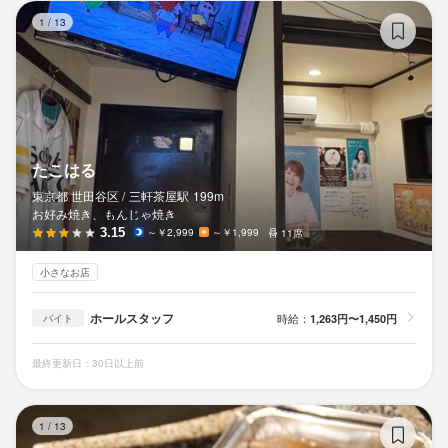
た
1
/
13
最終更新日2026/04/24
たこはる
東京都 世田谷区 /
三軒茶屋
駅
199m
お好み焼き、もんじゃ焼き
3.15
～￥2,999
～￥1,999
11席
小さなお店
ホールスタッフ
時給：
1,263円〜1,450円
バイト
最終更新日：30日以上前
下
1
/
13