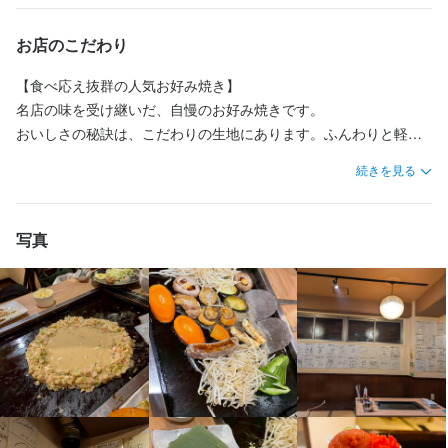
意。だしとソースは京都から取り寄せたこだわりの特製品を使用
【福利厚生】

し、味の決め手となっています。

お店のこだわり
待遇・福利厚生

【福利厚生】

焼き上がったお好み焼きは、ボリュームがありながらも、ふんわ
【食べ応え抜群の人気お好み焼き】

交通費全額支給

り軽い食感が特長。さらに30種類以上のトッピングから自由に選
名店の味を受け継いだ、自慢のお好み焼きです。

昇給あり

べるため、自分好みの一枚を楽しめます。

おいしさの秘訣は、こだわりの生地にあります。ふんわりと軽い
制服貸与

食感になるよう工夫しているため、見た目以上に食べやすく、重
まかないあり

続きを見る
築地から仕入れる海鮮や、新鮮なお肉を使った鉄板焼きメニュー
社員登用あり

たさを感じにくいのが特長です。

も充実。広々としたワンフロアの店内は開放感があり、ご家族、
職場環境

ご友人、カップルなど幅広いお客様に親しまれている注目のお店
【開放感のある広々とした店内】

写真
ずっと笑ってるゲラな社長。外国人に憧れ、自分をルーリーと呼
です。
ゆったりとした広いフロアに、全10卓を配置した贅沢な空間づく
んで欲しい店長。そんな店長のおふざけを軽く受け流す学生スタ
りが魅力のお店です。

ッフたち。だいぶ変で濃い職場ですが、楽しさは三軒茶屋イチで
お好み焼き店やもんじゃ焼き店は窮屈なイメージをお持ちの方に
す。
も、快適に過ごしていただける居心地の良い空間をご用意してい
ます。

【個室完備でさまざまなシーンに対応】

仕事内容
人気の個室席も備えており、ご家族でのお食事、ご友人との集ま
り、各種ご宴会など幅広いシーンでご利用いただけます。開放感
ホールスタッフの業務をお任せします。
とくつろぎを兼ね備えた店内で、楽しいひとときをお過ごしくだ