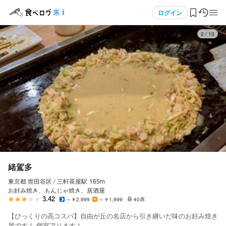
応募画面へ進む
メニュー
ログイン
3
/
13
緒駕多
アルバイト・パート
ログイン・無料会員登録
ホールスタッフ・サービススタッフ
ホールスタッフ・サービススタッフ
食べログ求人TOP
時給
1,300円〜
求人検索
研修期間
マイページ管理
試用期間なし
閲覧履歴
緒駕多
給与補足
基本給：時給 1300円

東京都 世田谷区 /
三軒茶屋
駅
165m
気になる求人
お好み焼き、もんじゃ焼き、居酒屋
3.42
～￥2,999
～￥1,999
40席
＊22時以降は時給1625円～（深夜割増含む）

検索履歴・保存した条件
＊給与は現金手渡し
【びっくりの高コスパ】自由が丘の名店から引き継いだ味のお好み焼き
屋です！ 個室アリます！