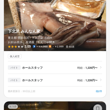
下北沢 みんなん家
東京都 世田谷区 /
下北沢
駅
235m
お好み焼き、居酒屋、もんじゃ焼き
3.09
～￥4,999
～￥2,999
50席
個人経営
ホールスタッフ
時給：
1,226円〜
バイト
ホールスタッフ
時給：
1,226円〜
バイト
最終更新日：30日以上前
他2件
鉄
1
/
17