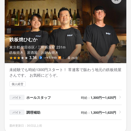
鉄板焼ひむか
東京都 世田谷区 /
三軒茶屋
駅
231m
鉄板焼き、居酒屋、お好み焼き
3.34
～￥5,999
－
26席
未経験でも時給1300円スタート！ 常連客で賑わう地元の鉄板焼屋
さんです。 お気軽にどうぞ。
個人経営
ホールスタッフ
時給：
1,300円〜1,625円
バイト
調理補助
時給：
1,300円〜1,625円
バイト
最終更新日：30日以上前