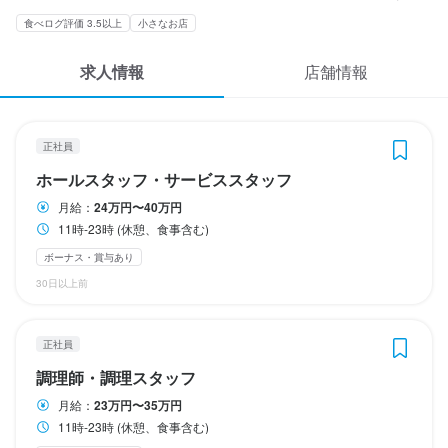
応募履歴
食べログ評価 3.5以上
小さなお店
勤務時間
勤務時間
勤務時間
WEB履歴書
11時-23時 (休憩、食事含む)
11時-23時 (休憩、食事含む)
11時-23時 (休憩、食事含む)
求人情報
店舗情報
終電考慮あり
終電考慮あり
終電考慮あり
スカウト・メルマガ受信設定
ヘルプ・お問い合わせフォーム
正社員
休日・休暇
休日・休暇
休日・休暇
ホールスタッフ・サービススタッフ
毎週日曜+不定休（月6～7日休み）

毎週日曜+不定休（月6～7日休み）

毎週日曜+不定休（月6～7日休み）

掲載をご検討の店舗様へ
月給：
24万円〜40万円
※年末年始休暇あり
※年末年始休暇あり
※年末年始休暇あり
11時-23時 (休憩、食事含む)
食べログ求人PRESS
年末年始休暇あり
年末年始休暇あり
年末年始休暇あり
ボーナス・賞与あり
プライバシーポリシー
30日以上前
利用規約
待遇
待遇
待遇
企業情報
社会保険完備

社会保険完備

社会保険完備

正社員
雇用保険

雇用保険

雇用保険

調理師・調理スタッフ
労災保険

労災保険

労災保険

月給：
23万円〜35万円
交通費上限1万円以下
交通費上限1万円以下
交通費上限1万円以下
11時-23時 (休憩、食事含む)
まかない・食事補助あり
まかない・食事補助あり
まかない・食事補助あり
制服貸与
社会保険完備
社会保険完備
資格取得支援あり
制服貸与
制服貸与