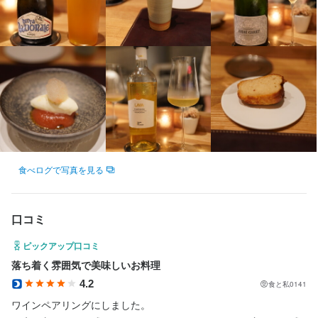
す。

きる方を求めています。店舗展開も考えてます。力を貸してくだ
でシェフとして腕をふるい、2013年に独立開業しました。

さい。

ARMONICO

料理の技術(パスタのテクニック、魚の扱い、肉の焼き方等)、コー
佐々木泰広
このお店での出会いが、あなたにとって大きな成長のきっかけに
スの組立て方の他に、出店ノウハウ、店舗運営についても学べま
ARMONICO

なりますように。
す。

佐々木泰広
イタリアでの修行を目指す方、経験に基づくアドバイスはもちろ
んのこと、イタリア在住の知人を紹介してサポートします。

小さいお店なので、やる気のある方には、いろんな仕事にチャレ
店名
ンジしてもらう予定です。自分次第で無限に向上できる環境で
ARMONICO
す。

店名
食べログで写真を見る
ARMONICO
勤務地
料理は美味しくて当たり前。プラスαお客様を満足させれるホス
東京都渋谷区代官山町12-16 シンフォニー代官山 102
ピタリティーがあるか？という教育をしております。

勤務地
口コミ
当店はオープンキッチンなのでお客様を見ながら料理しますし、
東京都渋谷区代官山町12-16 シンフォニー代官山 102
連絡先
接客もやります。

ピックアップ口コミ
036-416-0963
あとワインも勉強してもらいます。お客様に説明出来る様にする
落ち着く雰囲気で美味しいお料理
連絡先
為です。

036-416-0963
4.2
食と私0141
法人名・事業者名
やりがいがあり、料理人としても人間としても成長出来る環境で
ワインペアリングにしました。

ARMONICO
す。ご応募お待ちしております。
