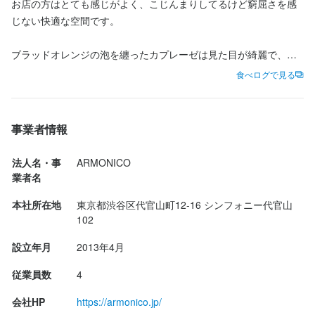
お店の方はとても感じがよく、こじんまりしてるけど窮屈さを感
法人名・事業者名
ARMONICO
じない快適な空間です。

ARMONICO

最終更新日2025/07/11
佐々木泰広
ブラッドオレンジの泡を纏ったカプレーゼは見た目が綺麗で、ス
最終更新日2025/07/11
タートからテンション上がる♪

食べログで見る
もちろん味も良い！

繊細を1品目から感じました。

玉ねぎのフォカッチャは口の中であとから広がる風味も良くてハ
事業者情報
店名
マる。

ARMONICO
グリッシーニは細いタイプで、モサモサ感なく、３種の味が楽し
法人名・事
ARMONICO
めます♪

業者名
勤務地
お魚の鮮度も最高で、野菜も美味。

東京都渋谷区代官山町12-16 シンフォニー代官山 102
本社所在地
東京都渋谷区代官山町12-16 シンフォニー代官山
カタバミとゆうハート型の薬草はお初でした✨

102
ワンポイントかわいい。

連絡先
牡蠣が食べられないので、代わりにホタテと冬瓜を使ったお料理
設立年月
2013年4月
036-416-0963
の味付けがびっくり美味❗️

最高味！

従業員数
4
法人名・事業者名
穴子出汁のリゾットは新感覚美味✨

会社HP
https://armonico.jp/
ARMONICO
花山椒のスプラウトとともに。
