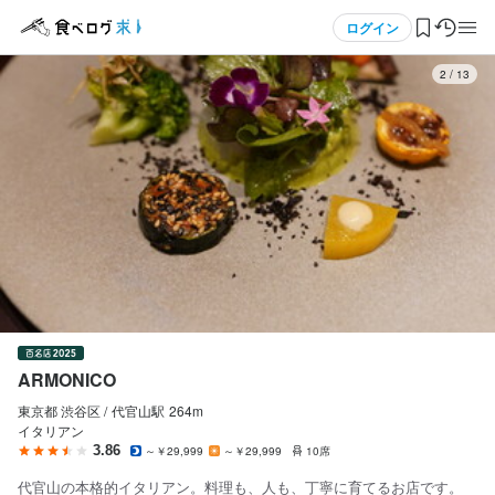
応募画面へ進む
応募画面へ進む
応募画面へ進む
メニュー
ログイン
3
/
13
ARMONICO
ARMONICO
ARMONICO
正社員
正社員
正社員
ログイン・無料会員登録
ホールスタッフ・サービススタッフ
調理師・調理スタッフ
ソムリエ
ホールスタッフ・サービススタッフ
調理師・調理スタッフ
ソムリエ
食べログ求人TOP
月給
月給
月給
240,000円〜400,000円
230,000円〜350,000円
280,000円〜400,000円
求人検索
ボーナス・賞与あり
ボーナス・賞与あり
ボーナス・賞与あり
昇給あり
昇給あり
昇給あり
交通費支給
交通費支給
交通費支給
マイページ管理
試用期間
試用期間
試用期間
※試用期間3ヶ月
※試用期間3ヶ月
※試用期間3ヶ月
閲覧履歴
ARMONICO
給与補足
給与補足
給与補足
気になる求人
東京都 渋谷区 /
代官山
駅
264m
経験、能力により給与決定します。

経験、能力により給与決定します。

経験、能力により給与決定します。

イタリアン
交通費10000円まで。
交通費10000円まで。
交通費10000円まで。
検索履歴・保存した条件
3.86
～￥29,999
～￥29,999
10席
代官山の本格的イタリアン。料理も、人も、丁寧に育てるお店です。