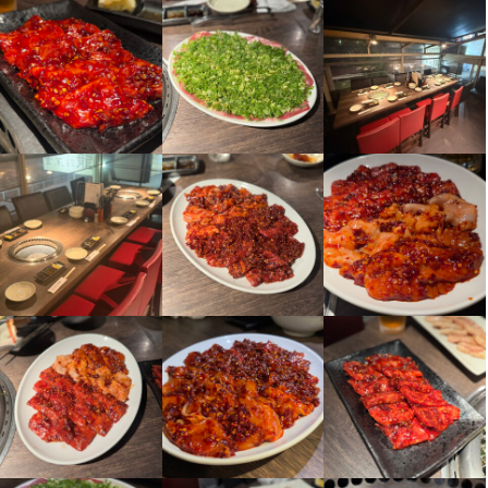
店名
博多焼肉 玄風館 龍
勤務地
東京都港区六本木3-10-4 六本木パークビル　2Ｆ
連絡先
036-804-1529
法人名・事業者名
株式会社GENPUKAN  JAPAN
最終更新日2026/06/02