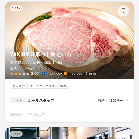
Y
1
/
17
YAKINIKU 麻布十番 といろ
東京都 港区 /
麻布十番
駅
110m
焼肉、ホルモン
3.07
～￥14,999
～￥2,999
22席
個人経営
オープニングスタッフ募集
ホールスタッフ
時給：
1,300円〜
バイト
最終更新日：30日以上前
ホ
1
/
16