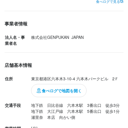
今回いただいたのは、

食べログで見る
飲み放題付き宴会コース【龍コース】

通常12,000円→今なら10,000円！

事業者情報
内容は、

■キムチ・ナムル盛り

法人名・事
株式会社GENPUKAN  JAPAN
最初は定番の盛り合わせ。

業者名
程よい塩気と旨辛さで、お酒も進むし、お肉までの箸休めにもぴ
ったり。

店舗基本情報
■塩焼き

・タン塩ネギまみれ

住所
東京都港区六本木3-10-4 六本木パークビル　2Ｆ
たっぷりのネギと一緒に食べるタンは、ジュワッと肉汁が広が
り、シャキシャキ食感も楽しめる。最初のお肉として最高のスタ
食べログで地図を開く
ート！

交通手段
地下鉄　日比谷線　六本木駅　3番出口　徒歩3分

・豚トロ

地下鉄　大江戸線　六本木駅　5番出口　徒歩1分

表面は香ばしく、中はジューシー。コリコリ食感と脂の甘みがク
瀬里奈　本店　向かい側
セになる一品。
