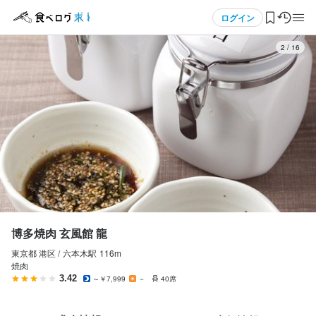
応募画面へ進む
メニュー
ログイン
3
/
16
博多焼肉 玄風館 龍
アルバイト・パート
ログイン・無料会員登録
ホールスタッフ・サービススタッフ
ホールスタッフ・サービススタッフ
食べログ求人TOP
時給
1,400円〜1,600円
求人検索
交通費支給
マイページ管理
勤務時間
閲覧履歴
博多焼肉 玄風館 龍
18:00～28:00（シフト制、週2日～OK、1日4h～OK）
東京都 港区 /
六本木
駅
116m
気になる求人
終電考慮あり
ダブルワーク・副業OK
フルタイム歓迎
長期勤務歓迎
焼肉
週2日からOK
シフト制
固定シフト制(決まった時間・曜日に働ける)
3.42
～￥7,999
－
40席
自由シフト制(毎回、時間・曜日を選べる)
検索履歴・保存した条件