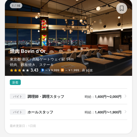
焼肉
1
/
16
焼肉 Bovin d’Or
東京都 港区 /
高輪ゲートウェイ
駅
94m
焼肉、鉄板焼き、ステーキ
3.43
～￥9,999
～￥1,999
92席
新着
調理師・調理スタッフ
時給：
1,400円〜2,000円
バイト
ホールスタッフ
時給：
1,400円〜1,900円
バイト
最終更新日：1日前