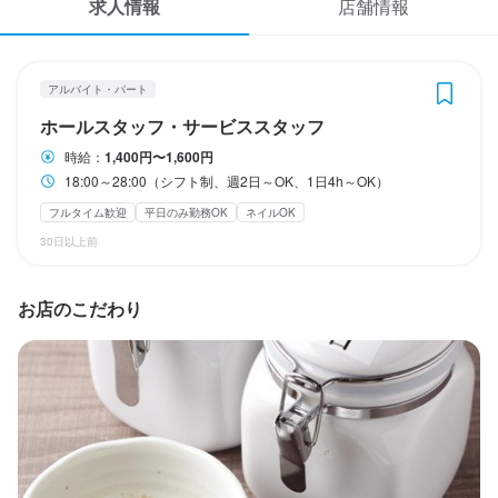
求人情報
店舗情報
応募履歴
休日・休暇
WEB履歴書
2週間ごとのシフト制
アルバイト・パート
日曜定休
平日のみ勤務OK(土日休み)
スカウト・メルマガ受信設定
ホールスタッフ・サービススタッフ
時給：
1,400円〜1,600円
ヘルプ・お問い合わせフォーム
待遇
18:00～28:00（シフト制、週2日～OK、1日4h～OK）
交通費、各種保険完備
フルタイム歓迎
平日のみ勤務OK
ネイルOK
掲載をご検討の店舗様へ
まかない・食事補助あり
社会保険完備
制服貸与
社員登用制度あり
髪型自由
30日以上前
食べログ求人PRESS
服装自由
ネイルOK
ピアスOK
プライバシーポリシー
お店のこだわり
利用規約
特徴
企業情報
履歴書不要
学歴不問
未経験者歓迎
フリーター歓迎
大学生歓迎
女性活躍中
ブランクOK
駅チカ(徒歩5分以内)
即日勤務OK
仕事内容