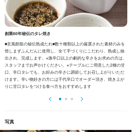
焼肉店のホールスタッフとして、お客様のご案内を中心に、オー
ダーの受付や料理・ドリンクの提供、お会計、テーブルの片付け
などの業務をお任せします。ご来店されたお客様へ笑顔でお席ま
でご案内し、快適に過ごしていただけるようサポートするのが主
なお仕事です。

創業60年秘伝のタレ焼き
解
■玄風館龍の秘伝熟成たれ■数十種類以上の厳選された素材のみを
雰
業務は基本的にチームで分担して進めるため、一人で抱え込む心
惜しまずふんだんに使用し、全て手づくりにこだわり、熟成し抽
室
配はありません。混雑時もスタッフ同士で声をかけ合いながら対
出され、完成します。※激辛口以上の劇的な辛さをお求めの方は、
応しているので、未経験の方でも無理なくスタートできます。

スタッフまでお声かけください。※テーブルにご用意した2種の甘
口、辛口タレでも、お好みの辛さに調節してお召し上がりいただ
また、未経験者向けの研修として、基本的な接客マナーから丁寧
けます。辛い物好きの方には千代辛口でオーダー頂き、焼き上が
にレクチャーします。マニュアルも完備しており、分からないこ
りに甘口タレをつける食べ方をおすすめします
とは先輩スタッフがすぐにフォローする環境ですので、初めての
方も安心して働けます。
身に付くスキル
写真
包丁さばき
肉の知識
サービスマナー