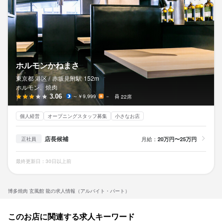
ホルモンかねまさ
東京都 港区 /
赤坂見附
駅
152m
ホルモン、焼肉
3.06
～￥9,999
－
22席
個人経営
オープニングスタッフ募集
小さなお店
店長候補
月給：
20万円〜25万円
正社員
最終更新日：30日以上前
博多焼肉 玄風館 龍の求人情報（アルバイト・パート）
このお店に関連する求人キーワード