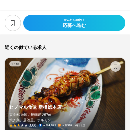
かんたん30秒！
応募へ進む
近くの似ている求人
ヒ
1
/
13
ヒノマル食堂 新橋総本店
東京都 港区 /
新橋
駅
257m
焼き鳥、居酒屋、ホルモン
3.08
～￥4,999
～￥999
14席