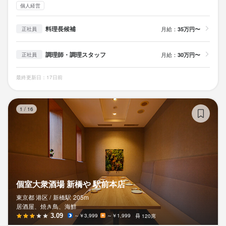
個人経営
料理長候補
月給：
35万円〜
正社員
調理師・調理スタッフ
月給：
30万円〜
正社員
最終更新日：17日前
個
1
/
16
個室大衆酒場 新橋や 駅前本店
東京都 港区 /
新橋
駅
205m
居酒屋、焼き鳥、海鮮
3.09
～￥3,999
～￥1,999
120席