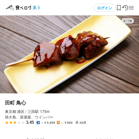
応募画面へ進む
メニュー
ログイン
3
/
16
田町 鳥心
アルバイト・パート
ログイン・無料会員登録
ホールスタッフ・サービススタッフ
ホールスタッフ・サービススタッフ
食べログ求人TOP
時給
1,300円〜1,600円
求人検索
交通費支給
インセンティブあり
給与前払いOK
マイページ管理
勤務時間
閲覧履歴
田町 鳥心
１７：００～２３：００　　シフト制　　週１～　OK
東京都 港区 /
三田
駅
175m
気になる求人
終電考慮あり
ダブルワーク・副業OK
週1日からOK
シフト制
焼き鳥、居酒屋、ワインバー
自由シフト制(毎回、時間・曜日を選べる)
3.45
～￥5,999
～￥999
48席
検索履歴・保存した条件