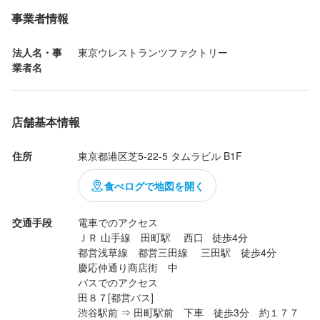
事業者情報
法人名・事
東京ウレストランツファクトリー　
業者名
店舗基本情報
住所
東京都港区芝5-22-5 タムラビル B1F
食べログで地図を開く
交通手段
電車でのアクセス　

ＪＲ 山手線　田町駅 　西口   徒歩4分

都営浅草線　都営三田線 　三田駅　徒歩4分　　
慶応仲通り商店街　中

バスでのアクセス

田８７[都営バス]

渋谷駅前 ⇒ 田町駅前　下車　徒歩3分　約１７７