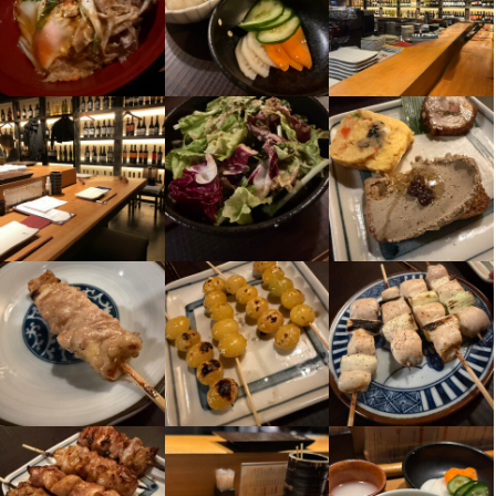
ワインの知識
日本酒の知識
ウイスキーの知識
店名
田町 鳥心
勤務地
東京都港区芝5-22-5 タムラビル B1F
連絡先
036-459-4048
法人名・事業者名
東京ウレストランツファクトリー　
最終更新日2026/06/09