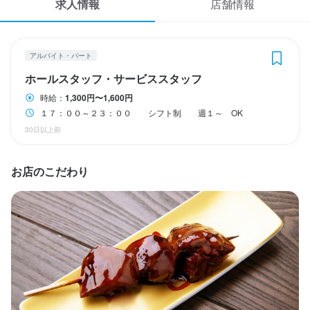
休日・休暇
求人情報
店舗情報
応募履歴
シフト制
WEB履歴書
アルバイト・パート
スカウト・メルマガ受信設定
ホールスタッフ・サービススタッフ
待遇
時給：
1,300円〜1,600円
ヘルプ・お問い合わせフォーム
・契約期間の定めなし

１７：００～２３：００ シフト制 週１～ OK
・社会保険完備（厚生年金、雇用保険、健康保険、労災保険）

30日以上前
・受動喫煙防止措置：屋内原則禁煙（喫煙専用室あり）

掲載をご検討の店舗様へ
・独立支援制度あり
食べログ求人PRESS
まかない・食事補助あり
制服貸与
髪型自由
お店のこだわり
プライバシーポリシー
利用規約
特徴
企業情報
履歴書不要
学歴不問
未経験者歓迎
フリーター歓迎
大学生歓迎
留学生歓迎
主婦・主夫歓迎
駅チカ(徒歩5分以内)
応募者全員と面接
面接1回
即日勤務OK
仕事内容