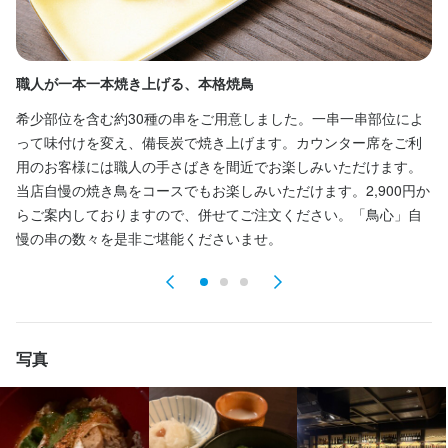
当店のホールスタッフとして、主にご来店されたお客様のご案内
や注文受付、料理やドリンクの提供、テーブルの片付けなど、接
客業務全般をお任せします。焼き鳥や居酒屋メニュー、ワインバ
職人が一本一本焼き上げる、本格焼鳥
落
ーとしてのサービスも大切にしていますので、幅広い業務を経験
できます。

希少部位を含む約30種の串をご用意しました。一串一串部位によ
職
って味付けを変え、備長炭で焼き上げます。カウンター席をご利
ご
1日あたりの平均対応卓数は11～15卓程度です。ピークタイムに
用のお客様には職人の手さばきを間近でお楽しみいただけます。
ま
は忙しさもありますが、スタッフ同士で声を掛け合いながら分担
当店自慢の焼き鳥をコースでもお楽しみいただけます。2,900円か
空
して進めているため、負担が偏ることなく安心して働けます。無
らご案内しておりますので、併せてご注文ください。「鳥心」自
を
理のないシフトやポジション分けも行っています。

慢の串の数々を是非ご堪能くださいませ。
さ
未経験の方でも安心してスタートできるよう、入社後は必ず先輩
スタッフが同行し、業務の流れや接客のポイントを丁寧にお教え
します。分からないことはその場で相談でき、徐々に自信を持っ
て働ける環境です。
写真
身に付くスキル