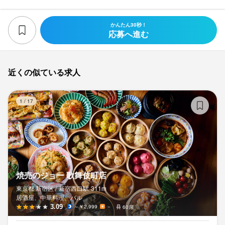
かんたん30秒！
応募へ進む
近くの似ている求人
焼
1
/
17
焼売のジョー 歌舞伎町店
東京都 新宿区 /
新宿西口
駅
311m
居酒屋、中華料理、バル
3.09
～￥2,999
－
60席