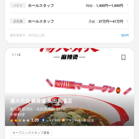
ホールスタッフ
時給：
1,400円〜1,600円
バイト
ホールスタッフ
月給：
27万円〜41万円
正社員
最終更新日：30日以上前
他3件
湯
1
/
13
湯火功夫 麻辣湯 高田馬場店
東京都 新宿区 /
高田馬場
駅
287m
中華料理
3.09
～￥1,999
～￥1,999
32席
オープニングスタッフ募集