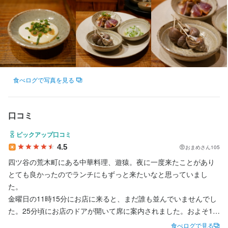
状況を読み取り、最適な行動を選べる判断力が養われる仕事で
状況を読み取り、最適な行動を選べる判断力が養われる仕事で
・楽しく、そして伸び伸びと仕事をしたい方

す。

す。

飲食業の仕事を幅広く経験したい方には最適な職場です。

飲食業の仕事を幅広く経験したい方には最適な職場です。

お店の採用担当者からのメッセージ
ここで「プロの飲食人」を目指してみませんか？
ここで「プロの飲食人」を目指してみませんか？
私たちと一緒に楽しく働きませんか？

食べログで写真を見る
たくさんのご応募お待ちしています
身に付くスキル
身に付くスキル
包丁さばき
包丁さばき
盛り付け技術
盛り付け技術
ウイスキーの知識
ウイスキーの知識
リキュール・スピリッツの知識
リキュール・スピリッツの知識
口コミ
肉の知識
肉の知識
魚の知識
魚の知識
野菜の知識
野菜の知識
出店開業ノウハウ
出店開業ノウハウ
店舗運営
店舗運営
メニュー開発
メニュー開発
仕入れ・食材の目利き
仕入れ・食材の目利き
ピックアップ口コミ
4.5
店名
おまめさん105
遊猿
応募資格
応募資格
四ツ谷の荒木町にある中華料理、遊猿。夜に一度来たことがあり
とても良かったのでランチにもずっと来たいなと思っていまし
歓迎スキル・経験
歓迎スキル・経験
た。

勤務地
東京都新宿区荒木町6-39 GARDEN TREE 2F
金曜日の11時15分にお店に来ると、まだ誰も並んでいませんでし
年齢・学歴・性別は不問

年齢・学歴・性別は不問

た。25分頃にお店のドアが開いて席に案内されました。およそ11
ジャンル問わず、調理経験者であれば歓迎します。

ジャンル問わず、調理経験者であれば歓迎します。

時45分くらいに満席になっていたと思います。

法人名・事業者名
中華業態の調理経験者は優遇！
中華業態の調理経験者は優遇！
食べログで見る