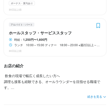
ボーナス・賞与あり
まかない・食事補助あり
制服貸与
30日以上前
待遇
待遇
まかないあり（1日2回）

まかないあり（1日2回）

特徴
アルバイト・パート
社会保険完備

社会保険完備

制服貸与

制服貸与

ホールスタッフ・サービススタッフ
駅チカ(徒歩5分以内)
※社員旅行の導入も計画中！
※社員旅行の導入も計画中！
時給：
1,250円〜1,600円
まかない・食事補助あり
まかない・食事補助あり
社会保険完備
社会保険完備
制服貸与
制服貸与
ランチ 10:00～15:00 ディナー 18:00～23:00 ※週2日以上～OK（シフト制） ※時間帯は応相談
仕事内容
30日以上前
【仕事内容】

特徴
特徴
ホールでの基本業務全般をお任せします。

お店の紹介
独立希望者歓迎
未経験者歓迎
独立希望者歓迎
駅チカ(徒歩5分以内)
駅チカ(徒歩5分以内)
具体的には、お客様のご案内、オーダー取り、ドリンク作り、簡
単な盛り付け、配膳、洗い場などです。

 飲食の現場で幅広く成長したい方へ 

調理も接客も経験できる、オールラウンダーを目指せる職場で
仕事内容
仕事内容
学生スタッフが多数在籍、平均年齢25歳

す。

「若いうちに色々なことに挑戦したい」

【仕事内容】

【仕事内容】

続きを見る
「多くの経験を積んで成長したい」

【ポイント】

キッチンでの仕込みや調理、盛り付けなど、料理が完成するまで
キッチンでの仕込みや調理、盛り付けなど、料理が完成するまで
そんな前向きな方にぴったりの環境です。

・経験豊富なシェフが手がける、本格的な中華料理を学べます

の工程を一通りお任せします。

の工程を一通りお任せします。
