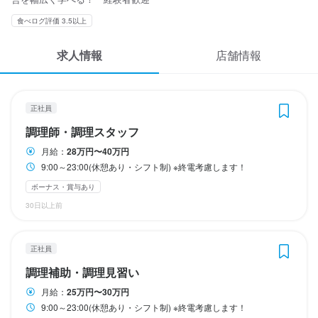
応募履歴
食べログ評価 3.5以上
※週2日以上～OK（シフト制）

WEB履歴書
※時間帯は応相談
勤務時間
勤務時間
求人情報
店舗情報
ランチタイムのみ勤務OK
9:00～23:00(休憩あり・シフト制)

9:00～23:00(休憩あり・シフト制)

スカウト・メルマガ受信設定
※終電考慮します！
※終電考慮します！
ヘルプ・お問い合わせフォーム
終電考慮あり
終電考慮あり
休日・休暇
正社員
調理師・調理スタッフ
シフト制

掲載をご検討の店舗様へ
定休日：日曜日・祝日

月給：
28万円〜40万円
休日・休暇
休日・休暇
食べログ求人PRESS
※土曜日・月曜日はランチ営業なし

9:00～23:00(休憩あり・シフト制) ※終電考慮します！
完全週休2日制

完全週休2日制

プライバシーポリシー
ボーナス・賞与あり
定休日：日曜日・祝日

定休日：日曜日・祝日

年末年始休暇
30日以上前
※土曜日・月曜日はランチ営業なし

※土曜日・月曜日はランチ営業なし

利用規約
日曜定休
年末年始休暇あり
企業情報
・年末年始休暇（10日間）

・年末年始休暇（10日間）

正社員
・GW休暇（暦通り）

・GW休暇（暦通り）

待遇
・夏季休暇（4日前後）

・夏季休暇（4日前後）

調理補助・調理見習い
・慶弔休暇　等
・慶弔休暇　等
・雇用・労災保険あり

月給：
25万円〜30万円
・まかない・食事補助あり

日曜定休
日曜定休
夏季休暇あり
夏季休暇あり
年末年始休暇あり
年末年始休暇あり
GW休暇あり
GW休暇あり
特別休暇あり
特別休暇あり
9:00～23:00(休憩あり・シフト制) ※終電考慮します！
・制服貸与