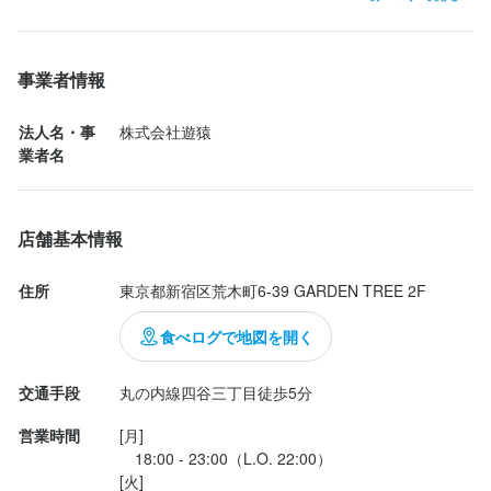
株式会社遊猿
メニューは油淋鶏をお願いして、先にビュッフェを食べ始めまし
た。ビュッフェメニューはどれも美味しかったですが、個人的に
はもやしのナムル、ニラ玉、カレーが良かったです。

事業者情報
最終更新日2025/11/14
求める人物像
求める人物像
メインの油淋鶏が想像以上に大きかったので、ご飯の量を小盛り
でお願いしました。ここでご飯の提供にちょっとしたミスがあっ
法人名・事
株式会社遊猿
【求める人物像】

【求める人物像】

たのですが、シェフの方が何度も私の席に来られて深々と頭を下
業者名
・飲食業を幅広く学びたい方

・飲食業を幅広く学びたい方

げて下さいました。こちらが恐縮してしまうくらいに。シェフを
・人と話すことが好きな方

・人と話すことが好きな方

はじめホールスタッフの方はどの方も非常に丁寧な対応でとても
・明るく元気に対応できる方

・明るく元気に対応できる方

好感が持てました。

店舗基本情報
・とにかく仕事を楽しめる方

・とにかく仕事を楽しめる方

この料理と接客で1300円...
・将来的に独立を目指している方

・将来的に独立を目指している方

住所
東京都新宿区荒木町6-39 GARDEN TREE 2F
これからの組織づくりを一緒におこないませんか？

これからの組織づくりを一緒におこないませんか？

食べログで地図を開く
調理技術だけでなく、店舗運営や会社づくりなど深いところまで
調理技術だけでなく、店舗運営や会社づくりなど深いところまで
学ぶことが可能です
学ぶことが可能です
交通手段
丸の内線四谷三丁目徒歩5分
営業時間
[月]

お店の採用担当者からのメッセージ
お店の採用担当者からのメッセージ
　18:00 - 23:00（L.O. 22:00）

[火]

 たくさんのご応募お待ちしております！ 
 たくさんのご応募お待ちしております！ 