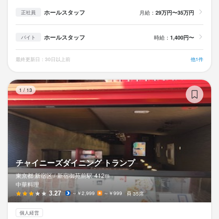
ホールスタッフ
月給：
29万円〜35万円
正社員
ホールスタッフ
時給：
1,400円〜
バイト
最終更新日：30日以上前
他1件
チ
1
/
13
チャイニーズダイニング トランプ
東京都 新宿区 /
新宿御苑前
駅
412m
中華料理
3.27
～￥2,999
～￥999
35席
個人経営