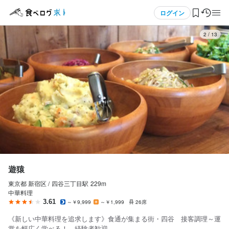
応募画面へ進む
応募画面へ進む
応募画面へ進む
メニュー
ログイン
3
/
13
遊猿
遊猿
遊猿
正社員
正社員
アルバイト・パート
ログイン・無料会員登録
調理師・調理スタッフ
調理補助・調理見習い
ホールスタッフ・サービススタッフ
調理師・調理スタッフ
調理補助・調理見習い
ホールスタッフ・サービススタッフ
食べログ求人TOP
月給
月給
時給
280,000円〜400,000円
250,000円〜300,000円
1,250円〜1,600円
求人検索
ボーナス・賞与あり
ボーナス・賞与あり
交通費支給
昇給あり
昇給あり
交通費支給
交通費支給
マイページ管理
給与補足
給与補足
給与補足
※経験・能力を考慮します

※経験・能力を考慮します

交通費全額支給
閲覧履歴
遊猿
・昇給

・昇給

東京都 新宿区 /
四谷三丁目
駅
229m
気になる求人
・賞与（業績による）

・賞与（業績による）

中華料理
勤務時間
・交通費全額支給

・交通費全額支給

3.61
～￥9,999
～￥1,999
26席
検索履歴・保存した条件
ランチ　10:00～15:00

《新しい中華料理を追求します》食通が集まる街・四谷 接客調理～運
6日休み：33万円～
6日休み：33万円～
ディナー　18:00～23:00

営を幅広く学べる！ 経験者歓迎