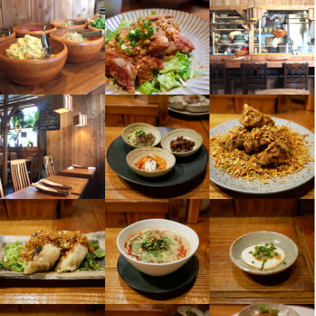
す。

す。

料理の幅を広げながら、常に“新しい中華料理”を追求しています。

れた実績があり、料理だけでなく店内の空間にも高い評価をいた
あなたの「成長したい」という気持ちを、当店で存分に活かして
あなたの「成長したい」という気持ちを、当店で存分に活かして
だいています。

ください。

ください。

――働きやすさも充実

身に付くスキル
法人化により社会保険などの制度も整え、働く環境を改善しまし
料理へのこだわり

【当店で身につくスキル】

【当店で身につくスキル】

ウイスキーの知識
リキュール・スピリッツの知識
た。

上海中華をベースに、季節ごとの食材や珍しい素材を厳選して使
今後は、あなたのアイデアでさらに職場をより良くしてほしいと
用しています。

【1】幅広い中華の調理技術を学べます

【1】幅広い中華の調理技術を学べます

考えています。

常に新しい料理に挑戦し、『遊猿』でしか味わえない独自の一皿
旬の食材を使った本格的な中華料理を経験豊かなシェフから直接
旬の食材を使った本格的な中華料理を経験豊かなシェフから直接
応募資格
経営戦略や新メニュー開発だけでなく、社員旅行の企画や待遇改
を提供。

学べます。

学べます。

善など、どんな提案も大歓迎です。

お客様の好みに合わせてコースのように料理を組み立てることも
歓迎スキル・経験
たとえば〈甘鯛のうろこ揚げ〉や〈鱧の揚げ出し麻辣ソース〉な
たとえば〈甘鯛のうろこ揚げ〉や〈鱧の揚げ出し麻辣ソース〉な
あり、距離の近い接客で楽しんでもらえる工夫をしています。
ど、一般的にはあまり扱わないメニューにも挑戦できます。

ど、一般的にはあまり扱わないメニューにも挑戦できます。

すべてはあなたの“やる気次第”。

未経験者も歓迎
「もっと料理の引き出しを増やしたい」「プロとして腕を磨きた
「もっと料理の引き出しを増やしたい」「プロとして腕を磨きた
一緒に楽しみながら、最高のお店を作り上げていきましょう。
い」という方にぴったりの環境です。

い」という方にぴったりの環境です。

【2】お客様を見ながら動く力が身につきます

【2】お客様を見ながら動く力が身につきます

求める人物像
当店はオープンキッチンのため、調理しながらお客様の表情や反
当店はオープンキッチンのため、調理しながらお客様の表情や反
応を見ることができます。

応を見ることができます。

【こんな方にオススメ！】

“どうしたら楽しんでもらえるか”を考えながら動くことで、料理以
“どうしたら楽しんでもらえるか”を考えながら動くことで、料理以
・接客スキルを身につけたい方

外の接客スキルも自然と身につきます。

外の接客スキルも自然と身につきます。

・お客様・スタッフと元気にコミュニケーションができる方
