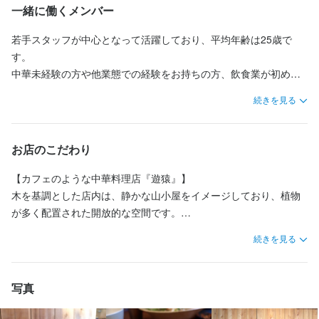
毎日新しいことを学びながら、自分のスキルを伸ばしていける職
・オープンキッチンでお客様と会話する機会が多く、接客スキル
また、当店はお客様から調理の様子が見えるオープンキッチン。

また、当店はお客様から調理の様子が見えるオープンキッチン。

一緒に働くメンバー
場です。
も身につきます

調理が中心ではありますが、料理を提供したり、お客様と会話を
調理が中心ではありますが、料理を提供したり、お客様と会話を
交わしたりと接客に関わる場面もあります。料理だけではなく、
交わしたりと接客に関わる場面もあります。料理だけではなく、
若手スタッフが中心となって活躍しており、平均年齢は25歳で
上海中華をベースにしたレストラン『遊猿』は、

お客様とのコミュニケーションも大切な仕事です。

お客様とのコミュニケーションも大切な仕事です。

す。

この仕事のおすすめポイント
「お客様はもちろん、働く自分たちも楽しめる場所にしたい」と
中華未経験の方や他業態での経験をお持ちの方、飲食業が初めて
いう思いからスタートしました。

中華の経験がない方でも安心してください。

中華の経験がない方でも安心してください。

の方も幅広く在籍しています。

楽しく働きたい方を歓迎します

続きを見る
店名には〈遊＝You〉〈猿＝En〉という意味が込められており、

現在活躍しているメンバーも、イタリアンやビストロ、和食な
現在活躍しているメンバーも、イタリアンやビストロ、和食な
学生アルバイトの方も多く、フレッシュなメンバーが一緒に働い
現在、学生スタッフを中心に多くのメンバーが活躍中です。

“人とのご縁を大切にするお店でありたい”という想いが表れていま
ど、異なるジャンルから挑戦したスタッフばかりです。

ど、異なるジャンルから挑戦したスタッフばかりです。

ています。

未経験の方も安心して働けます。

す。

「新しいことを学びたい」「料理人として成長したい」という意
「新しいことを学びたい」「料理人として成長したい」という意
フリーターの方も大歓迎です。

お店のこだわり
欲があれば大歓迎。

欲があれば大歓迎。

【オーナー・大内について】

法人化に伴い、さらなるチャレンジに向けてスタッフ採用を再開
その気持ちを大切に、私たちと一緒にスキルを磨いていきましょ
その気持ちを大切に、私たちと一緒にスキルを磨いていきましょ
オーナーの大内は、地元・宮城で建築関係の仕事に従事した後、
【カフェのような中華料理店『遊猿』】

 自分のペースで働けます 

しました。

う。
う。
24歳で飲食業界を目指す友人と上京。

木を基調とした店内は、静かな山小屋をイメージしており、植物
勤務は週2日から可能で、時間帯も相談に応じます。

めったにない募集です。

外苑前・青山・神楽坂の中華料理店で12年間経験を積み、2016年
が多く配置された開放的な空間です。

日曜・祝日は定休日のため、プライベートの予定も立てやすい環
少しでも気になった方は、ぜひこのタイミングを逃さずご検討く
9月に独立して『遊猿』を開業しました。

オーナーのアウトドア趣味が随所に感じられ、オープンキッチン
境です。

続きを見る
この仕事のおすすめポイント
この仕事のおすすめポイント
ださい。
のため、お客様とスタッフが自然に一体感を持てる雰囲気になっ
これまでの経験の中で、オーナーを支えてくれたのは“お客様や関
ています。

 未経験でも安心して始められます 

〈ミシュラン ビブグルマン & 食べログ百名店 受賞店〉

〈ミシュラン ビブグルマン & 食べログ百名店 受賞店〉

わる人々の存在”です。

飲食経験がなくても、先輩スタッフがしっかりサポートします。

本格的な調理技術を身につけたい方を歓迎します。

本格的な調理技術を身につけたい方を歓迎します。

写真
『遊猿』でもお客様とのご縁を大切にし、スタッフが働きやすい
【ミシュラン・ビブグルマン掲載店】

まずは明るい笑顔で接客しながら、お店の雰囲気に慣れていきま
日曜・祝日は定休日のため、プライベートの時間も確保できま
日曜・祝日は定休日のため、プライベートの時間も確保できま
居心地の良い環境づくりを心がけています。

当店は2020年にビブグルマン、2023年には食べログ百名店に選ば
しょう。