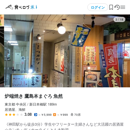
応募画面へ進む
メニュー
ログイン
3
/
18
炉端焼き 鷹島本まぐろ 魚然
アルバイト・パート
ログイン・無料会員登録
ホールスタッフ・サービススタッフ
ホールスタッフ・サービススタッフ
食べログ求人TOP
時給
1,230円〜1,400円
求人検索
昇給あり
交通費支給
インセンティブあり
日払いOK
週払いOK
マイページ管理
研修期間
研修期間はございません
閲覧履歴
炉端焼き 鷹島本まぐろ 魚然
東京都 中央区 /
新日本橋
駅
189m
気になる求人
居酒屋、海鮮
勤務時間
3.08
～￥5,999
～￥999
70席
検索履歴・保存した条件
ランチ　10:00～14:00(週1～OK)

《神田駅から徒歩3分》学生やフリーター主婦さんなど大活躍の居酒屋
ディナー17:00～22:30内(週1～週５勤務可)

☆ランチ・ディナータイムとも大歓迎。