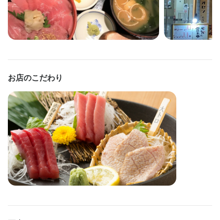
フリーター歓迎
大学生歓迎
高校生歓迎
主婦・主夫歓迎
女性活躍中
ブランクOK
駅チカ(徒歩5分以内)
スタッフの平均年齢20代
応募者全員と面接
面接1回
仕事内容
お店のこだわり
当店のホールスタッフ・サービススタッフとして、主にお客様か
らの注文受付や料理・ドリンクの配膳を担当していただきます。
居酒屋ならではの活気ある雰囲気の中、海鮮料理を中心としたメ
ニューをご提供します。お客様とのコミュニケーションを大切に
し、気持ちよく過ごしていただけるよう心がけています。

1日の平均担当テーブル数は5〜6卓となっており、無理なく自分の
ペースで接客できます。忙しい時間帯でもスタッフ同士で協力し
合いながら進めていくため、不安を感じることなく働けます。は
じめての方でも落ち着いて業務に取り組める環境です。

未経験の方には、まず料理やドリンクの説明研修を実施し、基礎
からしっかり学べる体制を整えています。先輩スタッフが丁寧に