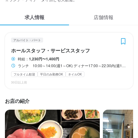
応募履歴
ランチからディナーの通しも可能
ランチタイムのみ勤務OK
終電考慮あり
ダブルワーク・副業OK
フルタイム歓迎
求人情報
WEB履歴書
店舗情報
長期勤務歓迎
週1日からOK
週2日からOK
週4日以上OK
シフト制
スカウト・メルマガ受信設定
休日・休暇
アルバイト・パート
ヘルプ・お問い合わせフォーム
ホールスタッフ・サービススタッフ
基本は1か月ごとのシフト制ですが、半月ごとのシフトや状況によ
り対応いたします。
時給：
1,230円〜1,400円
掲載をご検討の店舗様へ
ランチ 10:00～14:00(週1～OK) ディナー17:00～22:30内(週1～週５勤務可) ランチからディナーの通しも可能
日曜定休
平日のみ勤務OK(土日休み)
完全週休2日制
産休・育休制度あり
食べログ求人PRESS
年末年始休暇あり
GW休暇あり
フルタイム歓迎
平日のみ勤務OK
ネイルOK
プライバシーポリシー
30日以上前
利用規約
待遇
お店の紹介
企業情報
各種保険完備
まかない・食事補助あり
制服貸与
髪型自由
服装自由
ネイルOK
ピアスOK
特徴