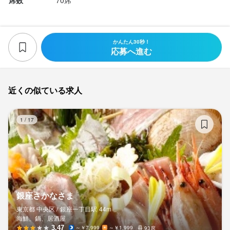
かんたん30秒！
応募へ進む
近くの似ている求人
銀
1
/
17
銀座さかなさま
東京都 中央区 /
銀座一丁目
駅
44m
海鮮、鍋、居酒屋
3.47
～￥7,999
～￥1,999
93席