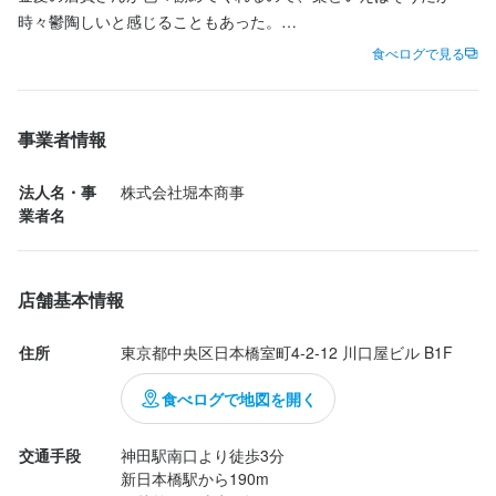
033-241-5015
時々鬱陶しいと感じることもあった。

エビやお寿司などどれも美味しく頂いた。

食べログで見る
法人名・事業者名
株式会社堀本商事
うおぜんさんはチェーン店なのですかね、他でも見かけましたの
で。
事業者情報
最終更新日2025/11/25
法人名・事
株式会社堀本商事
業者名
店舗基本情報
住所
東京都中央区日本橋室町4-2-12 川口屋ビル B1F
食べログで地図を開く
交通手段
神田駅南口より徒歩3分

新日本橋駅から190m
