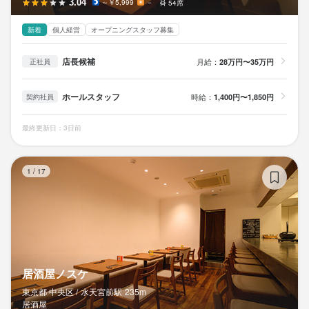
3.04
～￥5,999
－
54席
新着
個人経営
オープニングスタッフ募集
店長候補
月給：
28万円〜35万円
正社員
ホールスタッフ
時給：
1,400円〜1,850円
契約社員
最終更新日：3日前
居
1
/
17
居酒屋ノスケ
東京都 中央区 /
水天宮前
駅
235m
居酒屋