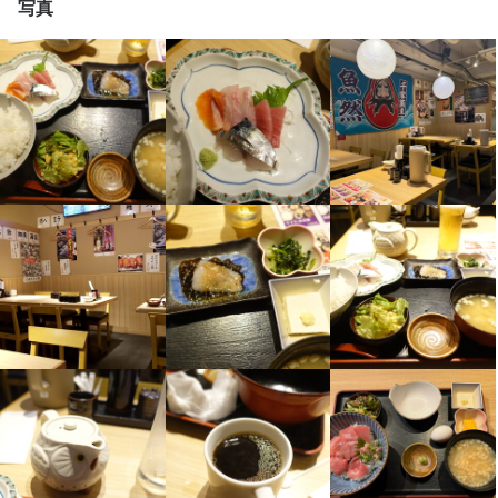
写真
サポートしますので、分からないことがあればその都度質問で
き、安心して成長できます。
この仕事のおすすめポイント
【未経験・学生・主婦(夫)も大歓迎】  

幅広い年代のスタッフが活躍する職場です。フリーターや大学
生、高校生、主婦(夫)も歓迎しており、接客スキルやチームワーク
が自然と身につきます。ブランクがあっても安心して始められま
す。

【頑張りはしっかり評価】  

昇給やインセンティブ、日払い・週払い対応など待遇も充実。交
通費支給やまかない、制服貸与のほか、髪型・服装・ネイル・ピ
アスも自由！駅チカで通勤もラクラクです。

【希望に合わせて柔軟に働ける】  

日曜定休＆完全週休2日制、平日のみやランチタイムのみもOK。