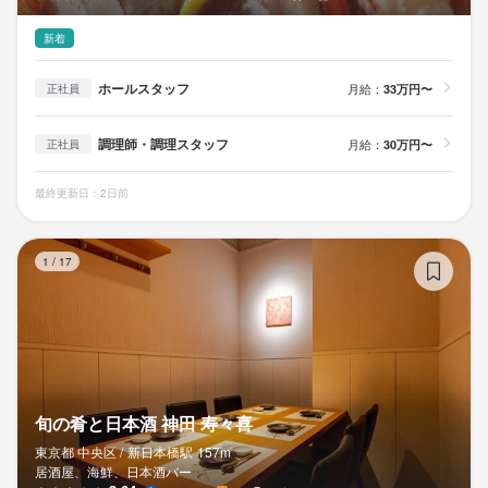
新着
ホールスタッフ
月給：
33万円〜
正社員
調理師・調理スタッフ
月給：
30万円〜
正社員
最終更新日：2日前
旬
1
/
17
旬の肴と日本酒 神田 寿々喜
東京都 中央区 /
新日本橋
駅
157m
居酒屋、海鮮、日本酒バー