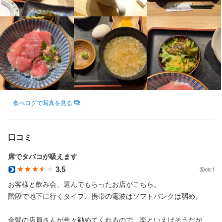
産休・育休や長期休暇も取得可能で、終電考慮や副業・ダブルワ
ークも歓迎。週1日からシフト相談できます。
身に付くスキル
日本酒の知識
焼酎の知識
ウイスキーの知識
魚の知識
サービスマナー
テーブルマナー
店舗運営
食べログで写真を見る
口コミ
店名
炉端焼き 鷹島本まぐろ 魚然
席でタバコが吸えます
3.5
cic.f
勤務地
お客様と飲み会、選んでもらったお店がこちら。

東京都中央区日本橋室町4-2-12 川口屋ビル B1F
階段で地下に行くタイプ、携帯の電波はソフトバンクは弱め。

連絡先
金髪の店員さんが色々勧めてくれるので、楽といえばそうだが