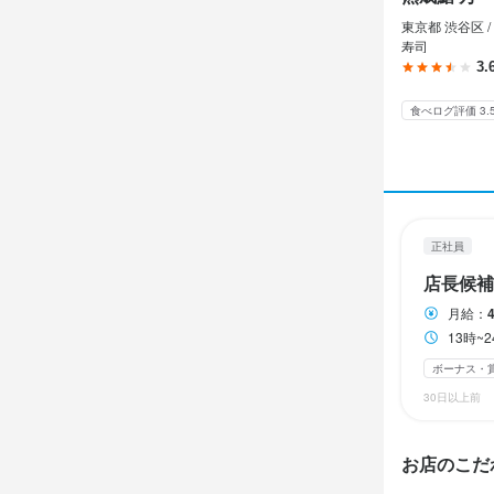
終電考慮あり
東京都 渋谷区 /
寿司
3.
休日・
食べログ評価 3.
月 7日以上
日曜定休
待遇
正社員
社会保険完
店長候補
まかない・食事
月給：
13時~
特徴
ボーナス・
30日以上前
独立希望者歓迎
お店のこだ
仕事内