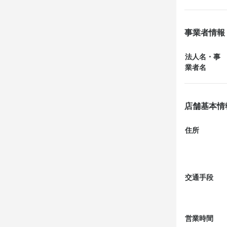
有名大将の圧
て飯台で作っ
旨さ素晴らし
事業者情報
3.5万＋ペ
法人名・事
せん。

業者名
極論ですが、
素材の旨さの
店舗基本情
成鮨なのかな
住所
いやー、満足
もっと食べたか
交通手段
営業時間