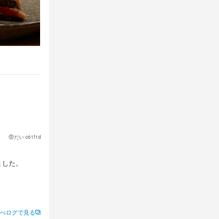
だい c61f1d
した。

べログで見る