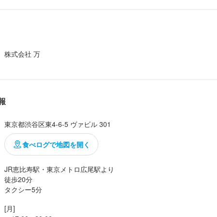
倒的存在感、そしてこれから頂くにぎりのシャリが炊き上がり、目の前
ていく様子など、ライブ感、そして大将の心地よいトーク、料理の説明
さ、手の掛けよう、様々な価値感が伝わってきます。

アリング日本酒含めて、とんでもないお値段ではありますが、そういう問
株式会社 万
素材のお値段は約半分、その先の

活かし方、引き出し方、魅せ方、トーク力、五感、全ての表現と想いが
報
と感じました。

東京都渋谷区東4-6-5 ヴァビル 301
度MAXですね。

った(笑...
食べログで地図を開く
JR恵比寿駅・東京メトロ広尾駅より

徒歩20分

タクシー5分
[月]
