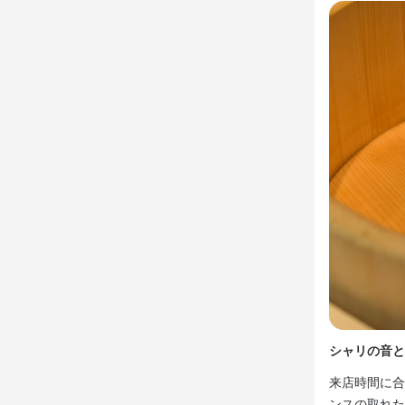
伊勢神宮に出
新店舗の店長
鮨調理全般

コース作成

在庫管理

発注
この仕
住居

弊社用意し家
保険完備

シャリの音と
休みは月7回

来店時間に合
コンセプトと
ンスの取れた