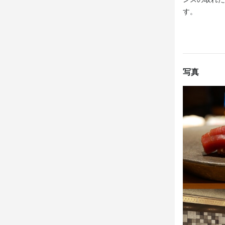
基本的には自
す。
身に付
写真
包丁さばき
日本茶の知識
メニュー開発
店名
熟成鮨 万
勤務地
東京都渋谷区東