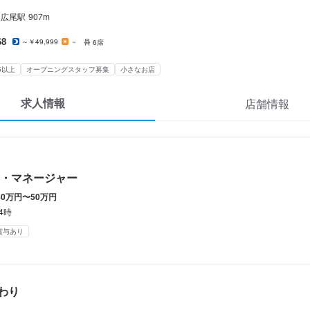
広尾
駅
907m
68
～￥49,999
－
6席
休暇
5以上
オープニングスタッフ募集
小さなお店
求人情報
店舗情報
備
・マネージャー
補助あり
社会保険完備
制服貸与
海外研修あり
ひげOK
40万円〜50万円
24時
賞与あり
オープニングスタッフ募集
小さなお店(20席未満)
わり
容