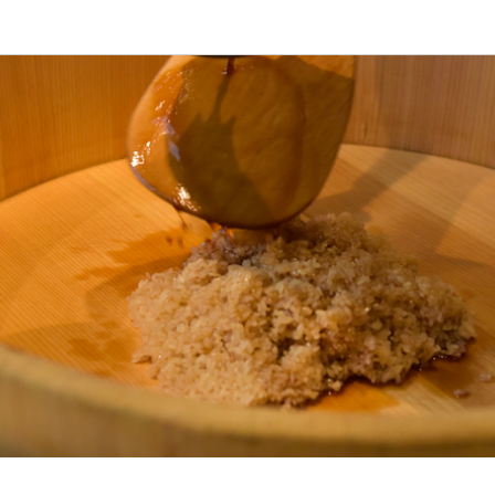
応募画面へ進む
 万
補・マネージャー
補・マネージャー
0,000円〜500,000円
あり
昇給あり
0万円
間