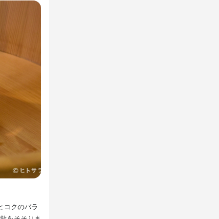
鮨は、食する人に合わせながら店主が握っていく
とコクのバラ
最初はマグロ、〆は玉（ぎょく）。ネタに人を合わせるの
欲をそそりま
ューは存在しません。そのため、複数人で訪れた時には皆