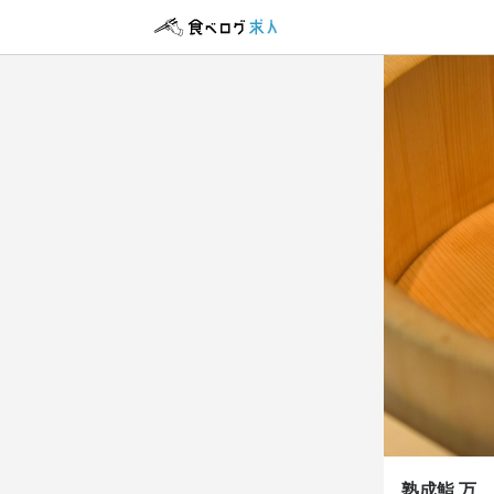
熟成鮨
正社員
店長候
店長候
月給
40
ボーナス・賞与
試用期間
3ヶ月 月給3
勤務時
13時~24時
熟成鮨 万