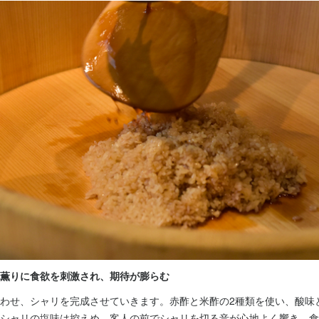
店する

候補を募集

事のおすすめポイント
賃負担

薫りに食欲を刺激され、期待が膨らむ
わせ、シャリを完成させていきます。赤酢と米酢の2種類を使い、酸味
数個のタスクをこなしてもらえば、

シャリの塩味は控えめ。客人の前でシャリを切る音が心地よく響き、食