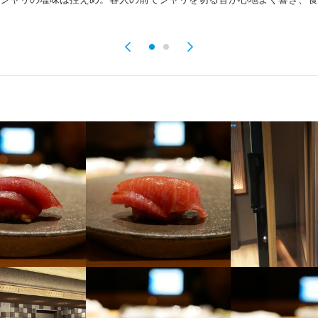
由

くスキル
寿司技術
盛り付け技術
高級食材の知識
英会話
日本酒の知識
焼酎の知識
ウイスキー
紅茶の知識
魚の知識
野菜の知識
食器の知識
サービスマナー
出店開業ノウハウ
店
仕入れ・食材の目利き
4-6-5 ヴァビル 301