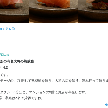
求人を選択する
求人を選択する
求人を選択する
求人を選択する
店長候補
店長候補
店長候補
ホールスタッフ
時給：
月給：
月給：
月給：
1,500円〜1,800円
40万円〜50万円
40万円〜70万円
40万円〜60万円
正社員
正社員
正社員
バイト
真を見る
ホールスタッフ
時給：
1,500円〜1,800円
バイト
ホールスタッフ
月給：
32万円〜43万円
正社員
プ口コミ
料理長候補
月給：
35万円〜75万円
正社員
あの有名大将の熟成鮨
4.2
です。

テージの、万 離れで熟成鮨を頂き、大将の店を知り、連れ行って頂きま
タクシー5分ほど、マンションの3階にお店が存在します。

席、私達は5名で貸切ですね。

食