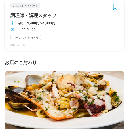
・ワインやドリンクの説明補助

・厨房内の衛生管理

・ワインやドリンクの説明補助

アルバイト・パート
・テーブルセッティング

・原価管理および品質管理

など。

・テーブルセッティング

など。

調理師・調理スタッフ
・洗い物、片付け

・スタッフの教育・指導

・洗い物、片付け

・店内清掃

・店舗運営全般の補助

最初は経験や技術に応じてできる範囲からお任せしますが、

・店内清掃

最初は経験や技術に応じてできる範囲からお任せしますが、

時給：
1,400円〜1,800円
11:00-21:00
・予約管理補助

希望とやる気がある方には、調理技術や食材の知識も実践的に学
・予約管理補助

希望とやる気がある方には、調理技術や食材の知識も実践的に学
・電話対応

など。

んでいただけます。

・電話対応

んでいただけます。

ボーナス・賞与あり
30日以上前
など。

少人数の店舗のため、料理だけでなく、店舗運営の全体像を実務
当店は少人数の店舗のため、

など。

当店は少人数の店舗のため、

として経験することができます。

単なる作業分担ではなく、厨房全体の流れを理解しながら働くこ
単なる作業分担ではなく、厨房全体の流れを理解しながら働くこ
お店のこだわり
営業中は、

将来、料理長や店長として活躍したい方、独立を視野に入れてい
とができる環境です。

営業中は、

とができる環境です。

単に料理を運ぶだけではなく、

る方にとって、非常に実践的な環境です。
単に料理を運ぶだけではなく、

店全体の空気感や流れを理解しながら働いていただきます。

料理長との距離も近く、

店全体の空気感や流れを理解しながら働いていただきます。

料理長との距離も近く、

日々の現場を通じて技術や考え方を直接学べる機会があります。

日々の現場を通じて技術や考え方を直接学べる機会があります。

この仕事のおすすめポイント
小規模店だからこそ、

小規模店だからこそ、

サービス・料理・店舗運営が近い距離でつながっており、

「ただの洗い場」ではなく、

サービス・料理・店舗運営が近い距離でつながっており、

「ただの洗い場」ではなく、

【イタリアン巨匠の技術と哲学を、直接学べる環境】

一般的な飲食店よりも深い実践経験を積むことができます。

料理人としての基礎を本気で身につけたい方を歓迎しています。
一般的な飲食店よりも深い実践経験を積むことができます。

料理人としての基礎を本気で身につけたい方を歓迎しています。
当店の料理長である

未経験の方でも、

未経験の方でも、

山田宏巳

この仕事のおすすめポイント
この仕事のおすすめポイント
接客やサービスを学びたいという意欲がある方は歓迎していま
接客やサービスを学びたいという意欲がある方は歓迎していま