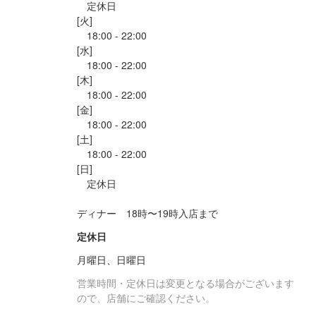
　定休日

一人ひとりの働きが

洋菓子の知識
洋菓子の知識
出店開業ノウハウ
出店開業ノウハウ
店舗運営
店舗運営
仕入れ・食材の目利き
仕入れ・食材の目利き
現在は料理長1名、スタッフ数名の

現在は料理長1名、スタッフ数名の

[火]

店舗の品質や評価に直結します。

小さなチームで営業しています。

小さなチームで営業しています。

　18:00 - 22:00

[水]

応募資格
応募資格
年齢や勤続年数ではなく、

だからこそ

だからこそ

　18:00 - 22:00

技術・姿勢・責任感を重視して評価します。
[木]

一人ひとりの役割が大きく、

一人ひとりの役割が大きく、

必須スキル・経験
必須スキル・経験
　18:00 - 22:00

店の未来に直接関わることができます。

店の未来に直接関わることができます。

[金]

コミュニケーション能力
コミュニケーション能力
　18:00 - 22:00

身に付くスキル
将来

将来

[土]

歓迎スキル・経験
歓迎スキル・経験
高級食材の知識
ワインの知識
肉の知識
魚の知識
野菜の知識
洋菓子の知識
　18:00 - 22:00

コミュニケーション能力
出店開業ノウハウ
コミュニケーション能力
店舗運営
飲食店での調理経験
飲食店での調理経験
仕入れ・食材の目利き
飲食店での接客経験
飲食店での接客経験
・料理長を目指したい

・料理長を目指したい

[日]

飲食店での接客経験

・独立したい

飲食店での接客経験

・独立したい

　定休日

飲食店での調理経験

飲食店での調理経験

・本気で料理に向き合いたい

・本気で料理に向き合いたい

応募資格
ワインへの興味がある方
ワインへの興味がある方
ディナー　18時〜19時入店まで
そう考えている方にとって、

そう考えている方にとって、

定休日
必須スキル・経験
実践的な経験ができる環境です。

実践的な経験ができる環境です。

月曜日、日曜日
コミュニケーション能力
求める人物像
求める人物像
営業時間・定休日は変更となる場合がございます
まずは一度、お話ししましょう。
まずは一度、お話ししましょう。
歓迎スキル・経験
ので、店舗にご確認ください。
・丁寧な接客を学びたい方

・丁寧な接客を学びたい方

コミュニケーション能力
飲食店での調理経験
飲食店での接客経験