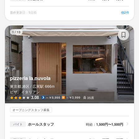
連絡先
連絡先
インフィニート ヒロ
035-797-7610
035-797-7610
最終更新日：5日前
他2件
勤務地
法人名・事業者名
法人名・事業者名
東京都港区赤坂5-1-38 赤坂東商ビル 3F
piz
山田食品開発株式会社
山田食品開発株式会社
1
/
13
連絡先
035-797-7610
最終更新日2026/05/07
最終更新日2026/05/07
法人名・事業者名
山田食品開発株式会社
pizzeria la nuvola
東京都 港区 /
広尾
駅
666m
ピザ、イタリアン
最終更新日2026/05/06
3.08
～￥9,999
～￥3,999
35席
オープニングスタッフ募集
ホールスタッフ
時給：
1,500円〜1,500円
バイト