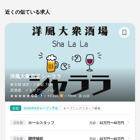
だからこそ

店全体の価値を一緒につくっていける仲間を探しています。

店全体の価値を一緒につくっていける仲間を探しています。

一人ひとりの役割が大きく、

近くの似ている求人
店の未来に直接関わることができます。

少人数の店だからこそ、

少人数の店だからこそ、

洋
一人ひとりの存在が店の空気を大きく左右します。

一人ひとりの存在が店の空気を大きく左右します。

将来

接客を本気で学びたい方、

接客を本気で学びたい方、

・料理長を目指したい

高級店の現場で成長したい方、

高級店の現場で成長したい方、

・独立したい

ぜひ一度お話ししましょう。
ぜひ一度お話ししましょう。
・本気で料理に向き合いたい

そう考えている方にとって、

洋風大衆酒場 シャララ
実践的な経験ができる環境です。

東京都 港区 /
三田
駅
74m
居酒屋、イタリアン、バル
店名
店名
0.0
～￥2,999
～￥999
20席
まずは一度、お話ししましょう。
インフィニート ヒロ
インフィニート ヒロ
新着
2026年8月オープン予定
オープニングスタッフ募集
勤務地
勤務地
ホールスタッフ
月給：
32万円〜40万円
正社員
東京都港区赤坂5-1-38 赤坂東商ビル 3F
東京都港区赤坂5-1-38 赤坂東商ビル 3F
店名
調理補助
月給：
32万円〜40万円
正社員