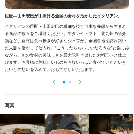
は、長年にわたり第一線で活躍してきた料理人です。

す。
す。
【イタリアン巨匠の現場を、間近で経験できる環境】

【イタリアン巨匠の現場を、間近で経験できる環境】

巨匠―山田宏巳が手掛ける全国の食材を活かしたイタリアン。
赤
少人数の店舗だからこそ、

希望と覚悟のある方には

当店の料理長である

当店の料理長である

この仕事のおすすめポイント
この仕事のおすすめポイント
イタリアンの巨匠・山田宏巳の繊細な技と自由な発想から生まれ
ど
料理長が直接指導し、

山田宏巳

山田宏巳

る逸品の数々をご堪能ください。牛タンやトマト、北九州の魚介
よ
【高級店ならではの“本物の接客”を学べる環境】

技術・考え方・現場の判断力まで、

は、長年第一線で活躍してきた料理人です。

【高級店ならではの“本物の接客”を学べる環境】

は、長年第一線で活躍してきた料理人です。

類など、食材は食べ歩きが好きなシェフが、全国各地を訪れ築い
タ
余すことなく学べる環境があります。

た人脈を活かして仕入れ。“こうしたらおいしいだろうな”と楽しみ
食
当店では、

少人数の店舗だからこそ、

当店では、

少人数の店舗だからこそ、

ながら、旬の食材の美味しさを最大限引き出したお料理へと仕上
別
一流のサービスとは何かを現場で学ぶことができます。

場合によっては

現場の空気感や技術、仕事への考え方まで、

一流のサービスとは何かを現場で学ぶことができます。

現場の空気感や技術、仕事への考え方まで、

げます。お客様に美味しいものをお腹いっぱい食べていただいき
最
一対一に近い形で

日々の営業を通じて直接学べる環境があります。

日々の営業を通じて直接学べる環境があります。

たいとの想いを込めて、おもてなしいたします。
会
お客様の多くは

日々の仕事を通じて技術を身につけていくことも可能です。

お客様の多くは

料理を本気で学びたい方にとって、

料理を本気で学びたい方にとって、

・経営者

単に作業をこなすのではなく、

非常に密度の高い経験ができる職場です。

・経営者

非常に密度の高い経験ができる職場です。

・投資家

料理人として本質的な力を身につけたい方にとって、

・投資家

・医師

これ以上ない経験になるはずです。

【小規模店だからこそ、成長スピードが早い】

・医師

【小規模店だからこそ、成長スピードが早い】

写真
・文化人

・文化人

・政治家

【「従業員」ではなく、将来の中核人材として迎えます】

当店では、

・政治家

当店では、

・各分野の専門家

仕込み・営業・食材管理・サービスとの連携まで、

・各分野の専門家

仕込み・営業・食材管理・サービスとの連携まで、

私たちは

店舗全体を近い距離で経験できます。

店舗全体を近い距離で経験できます。
