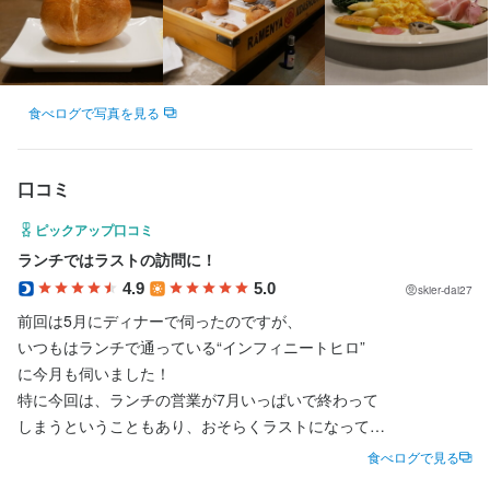
将来的に高級業態で働きたい方にとって、

・経営者

将来的に高級業態で働きたい方にとって、

身に付くスキル
身に付くスキル
非常に実践的な環境です。

・医師

非常に実践的な環境です。

・投資家

高級食材の知識
高級食材の知識
ワインの知識
ワインの知識
肉の知識
肉の知識
魚の知識
魚の知識
野菜の知識
野菜の知識
チーズの知識
チーズの知識
食べログで写真を見る
【少人数だからこそ、一人ひとりが重要】

・文化人

【少人数だからこそ、一人ひとりが重要】

洋菓子の知識
洋菓子の知識
出店開業ノウハウ
出店開業ノウハウ
店舗運営
店舗運営
仕入れ・食材の目利き
仕入れ・食材の目利き
・政治家

現在は少人数体制で営業しているため、

・各分野の専門家

現在は少人数体制で営業しているため、

口コミ
応募資格
応募資格
サービススタッフも店舗づくりの重要な一員です。

サービススタッフも店舗づくりの重要な一員です。

ピックアップ口コミ
など、

必須スキル・経験
必須スキル・経験
単なる配膳係ではなく、

さまざまな世界で活躍している方々が来店されます。

単なる配膳係ではなく、

ランチではラストの訪問に！
店全体を一緒につくっていく感覚で働いていただけます。

店全体を一緒につくっていく感覚で働いていただけます。

4.9
5.0
コミュニケーション能力
コミュニケーション能力
skier-dai27
料理人としてだけでなく、

前回は5月にディナーで伺ったのですが、

歓迎スキル・経験
歓迎スキル・経験
【各界のプロフェッショナルと接する環境】

社会人としての視野や価値観を広げられる環境です。

【各界のプロフェッショナルと接する環境】

いつもはランチで通っている“インフィニートヒロ”

コミュニケーション能力
コミュニケーション能力
飲食店での調理経験
飲食店での調理経験
飲食店での接客経験
飲食店での接客経験
に今月も伺いました！

一般的な飲食店では出会えないような方々が、

一般的な飲食店では得られない

一般的な飲食店では出会えないような方々が、

特に今回は、ランチの営業が7月いっぱいで終わって

日常的に来店されます。

人との出会いが日常的にあります。

日常的に来店されます。

しまうということもあり、おそらくラストになって

しまうランチを楽しみに伺いました！

食べログで見る
求める人物像
求める人物像
接客を通じて、

【本気で料理人を目指す人には最高の環境。軽い気持ちの方には
接客を通じて、
