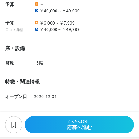
・高級店のサービスに興味がある方

・高級店のサービスに興味がある方

予算
－
・小規模店で主体的に働きたい方

・小規模店で主体的に働きたい方

￥40,000～￥49,999
・チームで協力しながら働ける方

・チームで協力しながら働ける方

予算
￥6,000～￥7,999
・人と接することが好きな方
・人と接することが好きな方
店名
店名
選考の流れ
￥40,000～￥49,999
口コミ集計
インフィニート ヒロ
インフィニート ヒロ
応募後、原則2営業日以内に返信しております。一度店舗にお越し
選考の流れ
選考の流れ
いただき面接をさせていただきます。実績ややる気によってはそ
席・設備
勤務地
勤務地
の場での採用も可能です。
東京都港区赤坂5-1-38 赤坂東商ビル 3F
東京都港区赤坂5-1-38 赤坂東商ビル 3F
応募後、原則2営業日以内に返信しております。一度店舗にお越し
応募後、原則2営業日以内に返信しております。一度店舗にお越し
席数
15席
いただき面接をさせていただきます。実績ややる気によってはそ
いただき面接をさせていただきます。実績ややる気によってはそ
連絡先
連絡先
の場での採用も可能です。
の場での採用も可能です。
お店の採用担当者からのメッセージ
035-797-7610
035-797-7610
特徴・関連情報
私たちは

お店の採用担当者からのメッセージ
お店の採用担当者からのメッセージ
「少人数でも本気で店を運営したい」

法人名・事業者名
法人名・事業者名
オープン日
2020-12-01
山田食品開発株式会社
山田食品開発株式会社
と考える方を探しています。

私たちは

私たちは

「少人数でも本気で店を運営したい」

「少人数でも本気で店を運営したい」

現在は料理長1名、スタッフ数名の

と考える方を探しています。

と考える方を探しています。

かんたん30秒！
最終更新日2026/05/07
最終更新日2026/05/07
小さなチームで営業しています。

応募へ進む
料理・空間・サービスを含め、

料理・空間・サービスを含め、
