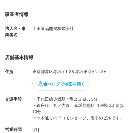
社会人としての視野や価値観を広げられる環境です。

向かないかもしれません】

社会人としての視野や価値観を広げられる環境です。

・料理を学びたい方

・料理を学びたい方

スーさん(鈴木スーシェフ)のランチをいただくのは

・現場で実践的に成長したい方

・現場で実践的に成長したい方

今回で7回目ですが、毎回クオリティーの高い料理と

事業者情報
【努力と姿勢をしっかり評価します】

この仕事は決して楽ではありません。

【努力と姿勢をしっかり評価します】

・チームで協力しながら働ける方

・チームで協力しながら働ける方

直球の美味しさに驚かされます。

・小規模店ならではの距離感を楽しめる方

・小規模店ならではの距離感を楽しめる方

①「チーズスープ」

法人名・事
山田食品開発株式会社
年齢や経験年数だけではなく、

しかし

年齢や経験年数だけではなく、

・将来的に調理技術を高めたい方
・将来的に調理技術を高めたい方
　群馬県産加藤ポークの自家製ハム、野菜、

業者名
　水牛のモッツァレラチーズを使ったチーズ

・気配り

・本気で料理人として成長したい

・気配り

　スープで、ランチの定番料理です。

・学ぶ姿勢

・技術を一から徹底的に学びたい

・学ぶ姿勢

選考の流れ
選考の流れ
　毎回、最初に一口スープの部分だけを飲むのですが、

店舗基本情報
・責任感

・将来自分の店を持ちたい

・責任感

　そのクリーミーな仕立てと素材の組み合わせに

応募後、原則2営業日以内に返信しております。一度店舗にお越し
応募後、原則2営業日以内に返信しております。一度店舗にお越し
・店全体を見る力

・店全体を見る力

　驚かされます。よくイタリアンでズッパとしての

いただき面接をさせていただきます。実績ややる気によってはそ
いただき面接をさせていただきます。実績ややる気によってはそ
住所
東京都港区赤坂5-1-38 赤坂東商ビル 3F
そう考えている方にとっては、

　一皿はよく出てきますが、このような具沢山で、

の場での採用も可能です。
の場での採用も可能です。
を重視しています。

非常に価値の高い経験になると私たちは考えています。

を重視しています。

　満足感が得られるスープは中々出会えないと

食べログで地図を開く
　思...
少人数店だからこそ、

単なるアルバイトや作業としてではなく、

少人数店だからこそ、

交通手段
・千代田線赤坂駅 1番出口 徒歩3分

お店の採用担当者からのメッセージ
お店の採用担当者からのメッセージ
一人ひとりの成長や変化をしっかり見ています。
一生の技術を身につける場所として働きたい方を歓迎します。

一人ひとりの成長や変化をしっかり見ています。
・銀座線、丸ノ内線、赤坂見附駅  10番出口 徒歩
私たちは

私たちは

10分

【努力と成果が、直接評価される環境】

「少人数でも本気で店を運営したい」

「少人数でも本気で店を運営したい」

一ツ木通りのドコモショップ、裏手のビルです。
身に付くスキル
身に付くスキル
と考える方を探しています。

と考える方を探しています。

営業時間
[月]

現在は少人数のチームで運営しているため、

高級食材の知識
高級食材の知識
ワインの知識
ワインの知識
肉の知識
肉の知識
魚の知識
魚の知識
野菜の知識
野菜の知識
チーズの知識
チーズの知識