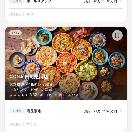
ホールスタッフ
月給：
28万円〜33万円
正社員
最終更新日：9日前
C
1
/
17
CONA 田町芝浦店
東京都 港区 /
田町
駅
353m
イタリアン、ピザ、居酒屋
3.32
～￥2,999
－
60席
店長候補
月給：
27万円〜48万円
正社員
最終更新日：20日前