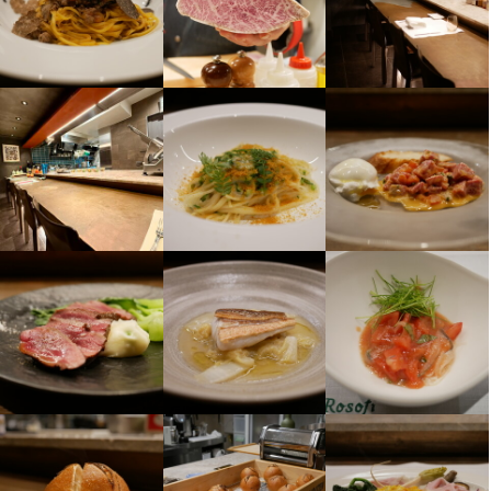
など、落ち着いた顧客層の方々です。

ただ人手を補充したいわけではありません。

など、落ち着いた顧客層の方々です。

大規模店のように分業化されすぎていないため、

大規模店のように分業化されすぎていないため、

単なるマニュアル接客ではなく、

将来的に

実践的な力を身につけやすい環境です。

単なるマニュアル接客ではなく、

実践的な力を身につけやすい環境です。

相手を見て考えながら動くサービスを身につけることができま
相手を見て考えながら動くサービスを身につけることができま
す。

・料理長

【各界のプロフェッショナルが集う環境】

す。

【各界のプロフェッショナルが集う環境】

・店長

【料理・ワイン・空間を総合的に学べる】

・独立

経営者、投資家、文化人など、

【料理・ワイン・空間を総合的に学べる】

経営者、投資家、文化人など、

・自分の店を持つ

さまざまなお客様が来店されます。

さまざまなお客様が来店されます。

当店では、

当店では、

料理だけではなく、

といった道を本気で考えている方と、

料理だけでなく、

料理だけではなく、

料理だけでなく、

長期的な関係を築きたいと考えています。

社会人としての視野や価値観を広げられる環境でもあります。

社会人としての視野や価値観を広げられる環境でもあります。

・ワイン

・ワイン

・食器

小規模な店舗だからこそ、

【努力と姿勢をしっかり評価します】

・食器

【努力と姿勢をしっかり評価します】

・空間づくり

仕込みから営業、仕入れ、原価管理、顧客対応まで、

・空間づくり

・会話の距離感

店舗運営のすべてを実践的に経験できます。

少人数のチームだからこそ、

・会話の距離感

少人数のチームだからこそ、

・提供タイミング

一人ひとりの仕事が店舗の品質に直結します。

・提供タイミング

一人ひとりの仕事が店舗の品質に直結します。

【各界のプロフェッショナルが集う、特別な顧客層】

など、

経験年数だけではなく、

など、

経験年数だけではなく、

高級店特有の細かなサービス感覚を学ぶことができます。

当店には

技術を学ぶ姿勢や責任感を重視しています。
高級店特有の細かなサービス感覚を学ぶことができます。

技術を学ぶ姿勢や責任感を重視しています。