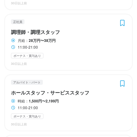
特徴
特徴
特徴
特徴
特徴
30日以上前
学歴不問
学歴不問
学歴不問
学歴不問
学歴不問
独立希望者歓迎
独立希望者歓迎
独立希望者歓迎
独立希望者歓迎
独立希望者歓迎
個人経営(2店舗以内)
個人経営(2店舗以内)
個人経営(2店舗以内)
個人経営(2店舗以内)
個人経営(2店舗以内)
応募者全員と面接
応募者全員と面接
応募者全員と面接
応募者全員と面接
応募者全員と面接
正社員
調理師・調理スタッフ
仕事内容
仕事内容
仕事内容
仕事内容
仕事内容
月給：
28万円〜38万円
【サービススタッフ】

【店長候補・次期料理長候補】

【キッチンスタッフ】

【サービススタッフ】

【キッチンスタッフ】

11:00-21:00
ボーナス・賞与あり
予約制イタリアンレストランにて、

調理業務全般に加え、店舗運営に関わる幅広い業務を担当してい
厨房全体を支えるポジションとして、

予約制イタリアンレストランにて、

厨房全体を支えるポジションとして、

30日以上前
接客および店舗運営を支える業務を担当していただきます。

ただきます。

調理補助から洗い場業務まで幅広く担当していただきます。

接客および店舗運営を支える業務を担当していただきます。

調理補助から洗い場業務まで幅広く担当していただきます。

将来的には店舗の中核として、スタッフの指導やメニュー開発、
当店はカウンター中心の小規模店舗のため、

店舗管理などにも関わっていただくことを想定しています。

具体的には

当店はカウンター中心の小規模店舗のため、

具体的には

アルバイト・パート
お客様との距離が近く、

お客様との距離が近く、

ホールスタッフ・サービススタッフ
一人ひとりのお客様に丁寧に向き合う接客を大切にしています。

具体的には

・洗い場業務

一人ひとりのお客様に丁寧に向き合う接客を大切にしています。

・洗い場業務

時給：
1,500円〜2,199円
・仕込み補助

・仕込み補助

11:00-21:00
具体的には

・仕込み、調理、盛り付け

・食材の下処理

具体的には

・食材の下処理

ボーナス・賞与あり
・食材管理、在庫管理

・盛り付け補助

・盛り付け補助

・お客様のご案内

・仕入れ業務および業者とのやり取り

・厨房内の清掃、衛生管理

・お客様のご案内

・厨房内の清掃、衛生管理

30日以上前
・料理、ドリンクの提供

・メニュー開発および季節メニューの企画

・簡単な調理補助

・料理、ドリンクの提供

・簡単な調理補助
