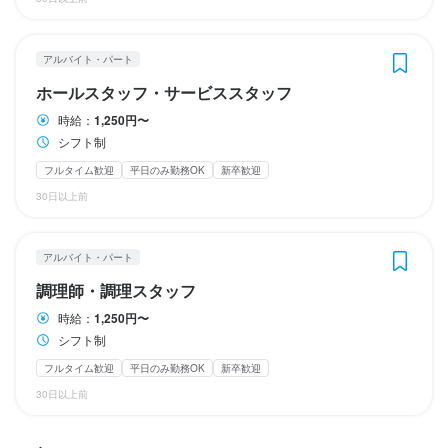
待遇・福利厚生

待遇・福利厚生

・社会保険完備

・社会保険完備

特徴
アルバイト・パート
特徴
・引っ越し手当あり（応相談）

・引っ越し手当あり（応相談）

学歴不問
未経験者歓迎
独立希望者歓迎
新卒歓迎
Uターン・Iターン歓迎
・子ども手当：子ども1人につき月1万円

・子ども手当：子ども1人につき月1万円

ホールスタッフ・サービススタッフ
学歴不問
フリーター歓迎
未経験者歓迎
大学生歓迎
独立希望者歓迎
女性活躍中
新卒歓迎
駅チカ(徒歩5分以内)
第二新卒歓迎
・髪型・髪色自由、タトゥーOK

・髪型・髪色自由、タトゥーOK

フリーター歓迎
大学生歓迎
女性活躍中
駅チカ(徒歩5分以内)
時給：
1,250円〜
・まかない付き

・まかない付き

シフト制
・交通費支給（ガソリン単価計算）
・交通費支給（ガソリン単価計算）
仕事内容
フルタイム歓迎
平日のみ勤務OK
新卒歓迎
まかない・食事補助あり
まかない・食事補助あり
社会保険完備
社会保険完備
研修制度あり
制服貸与
研修制度あり
独立実績あり
仕事内容
30日以上前
社内イベントあり(旅行、BBQ等)
バイク通勤OK
髪型自由
服装自由
独立実績あり
ひげOK
バイク通勤OK
ピアスOK
髪型自由
・お客様に喜んでいただける接客対応

服装自由
ひげOK
ピアスOK
サービススタッフの業務を行っていただきます。

・ドリンク作りや料理の提供、仕込みのサポート

お客様に「また来たい」と思っていただける接客を大切にしてい
・笑顔で会話を楽しみながら働ける環境
アルバイト・パート
特徴
ます。

特徴
調理師・調理スタッフ
ドリンク作りや料理の提供、仕込みのサポートなど、幅広い業務
学歴不問
未経験者歓迎
独立希望者歓迎
新卒歓迎
女性活躍中
に携われます。

時給：
1,250円〜
学歴不問
駅チカ(徒歩5分以内)
未経験者歓迎
独立希望者歓迎
新卒歓迎
女性活躍中
この仕事のおすすめポイント
駅チカ(徒歩5分以内)
シフト制
笑顔でお客様と会話を楽しみながら、楽しく働ける職場です。
【アオギリコーポレーションの魅力】

フルタイム歓迎
平日のみ勤務OK
新卒歓迎
仕事内容
勤務後はまかない付きで、仲間と好きなドリンクを楽しみながら
30日以上前
仕事内容
「お疲れさま」のひとときを過ごせます。

この仕事のおすすめポイント
・お客様への接客やドリンク提供、調理補助

お酒好きの方、大歓迎です。
ホールスタッフの業務を行っていただきます。

・和食を中心とした料理の仕込み・調理・メニュー作り
