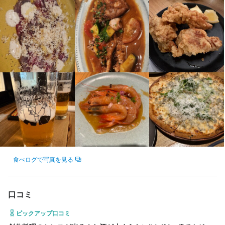
店名
ベテラン料理人が優しく、時に厳しく教えてくれます。

居酒屋 ホドケバ
さらに、店舗運営に欠かせない数字の考え方や経営視点も学べま
す。

勤務地
「技術」と「経営力」の両方を身につけ、仲間と一緒にホスピタ
東京都目黒区鷹番3-3-19 オガワビル 2F
リティの架け橋を育てていきましょう。
法人名・事業者名
株式会社アオギリコーポレーション
店名
最終更新日2025/09/22
居酒屋 ホドケバ
食べログで写真を見る
勤務地
東京都目黒区鷹番3-3-19 オガワビル 2F
口コミ
法人名・事業者名
株式会社アオギリコーポレーション
ピックアップ口コミ