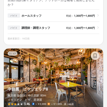
か？
ホールスタッフ
時給：
1,300円〜1,800円
バイト
調理師・調理スタッフ
時給：
1,300円〜1,800円
バイト
最終更新日：16日前
中
1
/
17
中目黒 ピッツェリア8
東京都 目黒区 /
中目黒
駅
80m
イタリアン、ピザ、居酒屋
3.46
～￥3,999
～￥1,999
146席