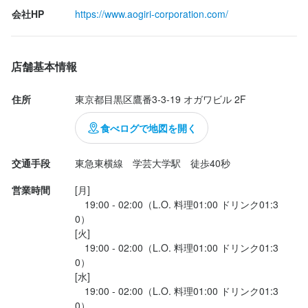
まず印象的だったのがお刺身。鮮度の良い魚に柑橘や薬味を合わ
会社HP
https://www.aogiri-corporation.com/
せた盛り付けが華やかで、見た目からテンションが上がります。
味付けもさっぱりしつつしっかり美味しく、お酒との相性抜群。

店舗基本情報
明太子はシンプルながら火入れ加減が絶妙で、旨みがぎゅっと凝
縮。

住所
東京都目黒区鷹番3-3-19 オガワビル 2F
シュウマイはふわっとジューシーで肉の甘みもしっかり感じられ
ました。

食べログで地図を開く
締めのパスタも本格的で、チーズの香りとコクがしっかり。

交通手段
東急東横線　学芸大学駅　徒歩40秒
営業時間
[月]

居酒屋というよりビストロ感覚で楽しめる料理が多く、どの料理
　19:00 - 02:00（L.O. 料理01:00 ドリンク01:3
も丁寧に作られているのが伝わってきます。

0）

店内は若いお客さんが多くかなり賑やか...
[火]

　19:00 - 02:00（L.O. 料理01:00 ドリンク01:3
0）

[水]

　19:00 - 02:00（L.O. 料理01:00 ドリンク01:3
0）
