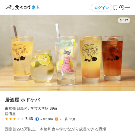
応募画面へ進む
応募画面へ進む
応募画面へ進む
応募画面へ進む
メニュー
ログイン
3
/
17
居酒屋 ホドケバ
居酒屋 ホドケバ
居酒屋 ホドケバ
居酒屋 ホドケバ
正社員
正社員
アルバイト・パート
アルバイト・パート
ログイン・無料会員登録
ホールスタッフ・サービススタッフ
調理師・調理スタッフ
ホールスタッフ・サービススタッフ
調理師・調理スタッフ
ホールスタッフ・サービススタッフ
調理師・調理スタッフ
ホールスタッフ・サービススタッフ
調理師・調理スタッフ
食べログ求人TOP
月給
月給
時給
時給
295,000円〜
295,000円〜
1,250円〜
1,250円〜
求人検索
ボーナス・賞与あり
ボーナス・賞与あり
昇給あり
昇給あり
交通費支給
交通費支給
昇給あり
昇給あり
交通費支給
交通費支給
家族手当あり
家族手当あり
インセンティブあり
インセンティブあり
マイページ管理
試用期間
試用期間
給与補足
給与補足
・試用期間（6ヶ月）：280,000円

・試用期間（6ヶ月）：280,000円

時給1,250円〜

時給1,250円〜

閲覧履歴
居酒屋 ホドケバ
・試用期間修了後：必ず295,000円以上
・試用期間修了後：必ず295,000円以上
深夜手当あり（労働基準法に基づき、22時以降は25％割増を正し
深夜手当あり（労働基準法に基づき、22時以降は25％割増を正し
く計算）
く計算）
東京都 目黒区 /
学芸大学
駅
39m
気になる求人
給与補足
給与補足
居酒屋
給与・賞与・インセンティブ

給与・賞与・インセンティブ

3.46
～￥3,999
－
38席
検索履歴・保存した条件
・毎月の売上に応じたインセンティブあり（新人社員で10,000〜1
・毎月の売上に応じたインセンティブあり（新人社員で10,000〜1
固定給29.5万以上・本格和食を学びながら成長できる職場
勤務時間
勤務時間
5,000円支給）

5,000円支給）
