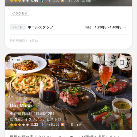
3.44
～￥1,999
～￥1,999
8席
小さなお店
ホールスタッフ
時給：
1,230円〜1,400円
バイト
最終更新日：15日前
Go
1
/
13
GoriMasa
東京都 目黒区 /
目黒
駅
254m
居酒屋、イタリアン、ビストロ
3.33
～￥5,999
－
24席
目黒の隠れ家イタリアン。アットホームな職場で成長しません