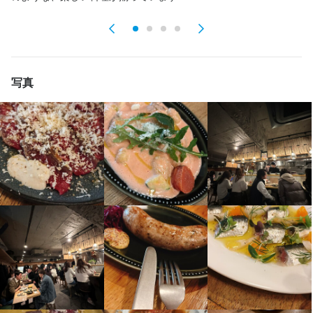
人とのつながりを大切にできるお店で働いてみませんか？
サービスマナー
店舗運営
メニュー開発
仕入れ・食材の目利き
選考の流れ
法人名・事業者名
面接はラフな服装でOK
株式会社アオギリコーポレーション
求める人物像
写真
店名
お店の採用担当者からのメッセージ
最終更新日2025/09/22
・人と話すのが好きな方

居酒屋 ホドケバ
・仲間と一緒に支え合いながら挑戦できる方

固定給29.5万円以上＋毎月のインセンティブ＋決算賞与

・将来お店を持ちたい方
「安定」と「やりがい」を両方手に入れられる職場です。

勤務地
東京都目黒区鷹番3-3-19 オガワビル 2F
ベテラン料理人が優しく、時に厳しく教えてくれます。

選考の流れ
さらに、店舗運営に欠かせない数字の考え方や経営視点も学べま
法人名・事業者名
面接はラフな服装でOK
す。

株式会社アオギリコーポレーション
「技術」と「経営力」の両方を身につけ、仲間と一緒にホスピタ
リティの架け橋を育てていきましょう。
お店の採用担当者からのメッセージ
最終更新日2025/09/22
固定給29.5万円以上＋毎月のインセンティブ＋決算賞与

「安定」と「やりがい」を両方手に入れられる職場です。
