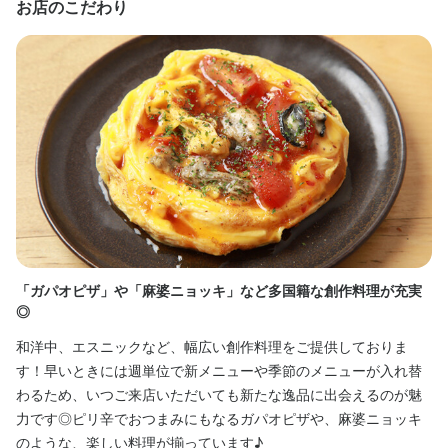
【アオギリコーポレーションの魅力】

お店のこだわり
・ホールでの接客やドリンクサービス、料理の仕込みや調理補助

・食材の仕入れや在庫管理、発注業務

勤務後はまかない付きで、仲間と好きなドリンクを楽しみながら
・和食をベースにした新メニューの企画・試作

・店舗視察やイベント参加など幅広い業務

「お疲れさま」のひとときを過ごせます。

選考の流れ
・食材の仕入れや発注管理

ベテランの料理人が丁寧に指導。基本から本格的な技術を学べ、
お酒好きの方、大歓迎です。
・市場視察やイベントへの参加
面接はラフな服装でOK
経験を積めばリーダーや料理長へのキャリアアップも可能です。
身に付くスキル
この仕事のおすすめポイント
お店の採用担当者からのメッセージ
身に付くスキル
包丁さばき
ワインの知識
ウイスキーの知識
肉の知識
野菜の知識
経験豊富な料理人が、時には丁寧に、時には本格的に技を伝えて
学芸大学・都立大学エリアで、仲間とワイワイしながら、

チーズの知識
サービスマナー
テーブルマナー
店舗運営
メニュー開発
包丁さばき
盛り付け技術
ワインの知識
ウイスキーの知識
肉の知識
仕入れ・食材の目利き
くれます。

魚の知識
野菜の知識
チーズの知識
サービスマナー
テーブルマナー
人とのつながりを大切にできるお店で働いてみませんか？
出店開業ノウハウ
店舗運営
メニュー開発
仕入れ・食材の目利き
将来はチームをまとめるリーダーや料理長を目指せる環境です。

店舗を円滑に運営するための数字の管理や、経営の視点について
選考の流れ
「ガパオピザ」や「麻婆ニョッキ」など多国籍な創作料理が充実
国
も学べます。

求める人物像
◎
料理の腕だけでなく、マネジメントの力も身につけながら、仲間
面接はラフな服装でOK
旬
と共に温かなホスピタリティを育てていきましょう。
和洋中、エスニックなど、幅広い創作料理をご提供しておりま
味
店名
・人と話すのが好きな方

す！早いときには週単位で新メニューや季節のメニューが入れ替
居酒屋 ホドケバ
ー
・仲間と一緒に支え合いながら挑戦できる方

お店の採用担当者からのメッセージ
わるため、いつご来店いただいても新たな逸品に出会えるのが魅
フ
身に付くスキル
・将来お店を持ちたい方
力です◎ピリ辛でおつまみにもなるガパオピザや、麻婆ニョッキ
チ
勤務地
学芸大学・都立大学エリアで、仲間とワイワイしながら、

のような、楽しい料理が揃っています♪
も
東京都目黒区鷹番3-3-19 オガワビル 2F
包丁さばき
盛り付け技術
ワインの知識
焼酎の知識
ウイスキーの知識