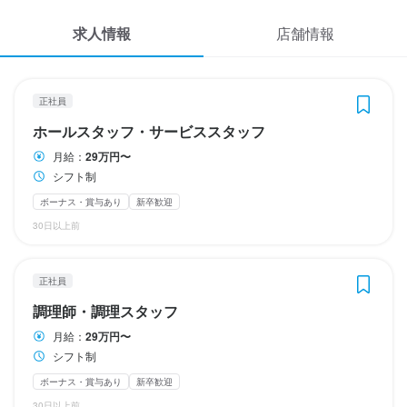
応募履歴
・業績に応じて決算賞与あり

・業績に応じて決算賞与あり

シフト制
シフト制
→安定した固定給に加えて、毎月＋決算賞与でしっかり稼げま
→安定した固定給に加えて、毎月＋決算賞与でしっかり稼げま
求人情報
店舗情報
終電考慮あり
終電考慮あり
ダブルワーク・副業OK
ダブルワーク・副業OK
フルタイム歓迎
フルタイム歓迎
長期勤務歓迎
長期勤務歓迎
す！
す！
WEB履歴書
週1日からOK
週1日からOK
週2日からOK
週2日からOK
週4日以上OK
週4日以上OK
シフト制
シフト制
自由シフト制(毎回、時間・曜日を選べる)
スカウト・メルマガ受信設定
正社員
休日・休暇
勤務時間
勤務時間
ホールスタッフ・サービススタッフ
ヘルプ・お問い合わせフォーム
休日・休暇
・年末年始休暇あり

シフト制
シフト制
月給：
29万円〜
・年末年始休暇あり

・シフト柔軟（週2〜相談OK）
シフト制
掲載をご検討の店舗様へ
終電考慮あり
終電考慮あり
ダブルワーク・副業OK
ダブルワーク・副業OK
長期勤務歓迎
長期勤務歓迎
シフト制
シフト制
・シフト柔軟（週2〜相談OK）
平日のみ勤務OK(土日休み)
土日祝のみ勤務OK
年末年始休暇あり
ボーナス・賞与あり
新卒歓迎
食べログ求人PRESS
平日のみ勤務OK(土日休み)
土日祝のみ勤務OK
年末年始休暇あり
30日以上前
休日・休暇
休日・休暇
プライバシーポリシー
待遇
・慶弔休暇：3〜5日（親・子・配偶者・祖父母は特別有給）

・慶弔休暇：3〜5日（親・子・配偶者・祖父母は特別有給）

利用規約
待遇
正社員
・交通費支給（距離に応じてガソリン単価計算）

・年末年始休暇あり

・年末年始休暇あり

企業情報
・交通費支給（距離に応じてガソリン単価計算）

・髪型・髪色自由、タトゥーOK

調理師・調理スタッフ
・月6〜8日休み
・月6〜8日休み
・髪型・髪色自由、タトゥーOK

・まかない付き（美味しいです！）

月給：
29万円〜
夏季休暇あり
年末年始休暇あり
年末年始休暇あり
・まかない付き（美味しいです！）

・勤務時間に応じて社会保険加入可
シフト制
・勤務時間に応じて社会保険加入可
まかない・食事補助あり
制服貸与
社内イベントあり(旅行、BBQ等)
ボーナス・賞与あり
新卒歓迎
まかない・食事補助あり
社員登用制度あり
バイク通勤OK
社内イベントあり(旅行、BBQ等)
服装自由
ひげOK
ピアスOK
社員登用制度あり
待遇
待遇
バイク通勤OK
髪型自由
服装自由
ひげOK
ピアスOK
30日以上前