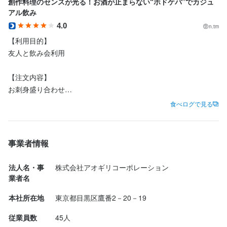
創作料理のセンスが光る！お酒が止まらない“ホドケバ”でカジュ
アル飲み
最終更新日2025/09/22
4.0
n.tm
【利用目的】

友人と飲み会利用

【注文内容】

お刺身盛り合わせ

明太子

食べログで見る
唐揚げ

シュウマイ

パテ・ド・カンパーニュ

事業者情報
牛肉の煮込み

パスタ など

法人名・事
株式会社アオギリコーポレーション
業者名
【感想等】

本社所在地
東京都目黒区鷹番2－20－19
創作系のおつまみが豊富で、気になるメニューが多く、ついつい
頼みすぎてしまうお店です。

従業員数
45人