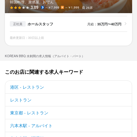
韓国料理、居酒屋、おでん
3.09
～￥7,999
～￥1,999
26席
ホールスタッフ
月給：
35万円〜40万円
正社員
最終更新日：30日以上前
KOREAN BBQ 水刺間の求人情報（アルバイト・パート）
このお店に関連する求人キーワード
港区 - レストラン
レストラン
東京都 - レストラン
六本木駅 - アルバイト