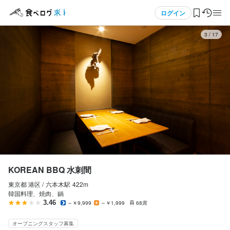
応募画面へ進む
応募画面へ進む
メニュー
ログイン
3
/
17
ログイン・無料会員登録
食べログ求人TOP
求人検索
マイページ管理
閲覧履歴
KOREAN BBQ 水刺間
東京都 港区 /
六本木
駅
422m
気になる求人
韓国料理、焼肉、鍋
3.46
～￥9,999
～￥1,999
68席
検索履歴・保存した条件
オープニングスタッフ募集