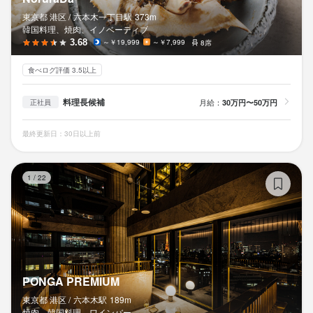
東京都 港区 /
六本木一丁目
駅
373m
韓国料理、焼肉、イノベーティブ
3.68
～￥19,999
～￥7,999
8席
食べログ評価 3.5以上
料理長候補
月給：
30万円〜50万円
正社員
最終更新日：30日以上前
PO
1
/
22
PONGA PREMIUM
東京都 港区 /
六本木
駅
189m
焼肉、韓国料理、ワインバー