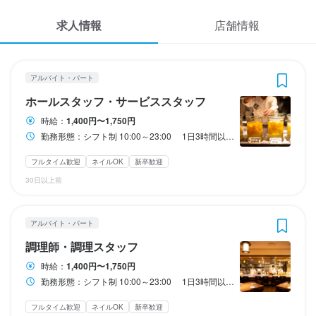
応募履歴
3
3
 / 
 / 
3
3
求人情報
店舗情報
WEB履歴書
KOREAN BBQ 水刺間
KOREAN BBQ 水刺間
アルバイト・パート
アルバイト・パート
ホールスタッフ・サービススタッフ
調理師・調理スタッフ
スカウト・メルマガ受信設定
アルバイト・パート
ホールスタッフ・サービススタッフ
ヘルプ・お問い合わせフォーム
ホールスタッフ・サービススタッフ
調理師・調理スタッフ
時給：
1,400円〜1,750円
勤務形態：シフト制 10:00～23:00 1日3時間以上､週3日～ＯＫ！ プライベートや家庭とも両立できます♪ 一緒に楽しく働きましょう(^^)/
掲載をご検討の店舗様へ
時給
時給
1,400円〜1,750円
1,400円〜1,750円
食べログ求人PRESS
フルタイム歓迎
ネイルOK
新卒歓迎
昇給あり
昇給あり
交通費支給
交通費支給
30日以上前
プライバシーポリシー
研修期間
研修期間
利用規約
3ヶ月または通算200時間の長い方とし、勤務態度や能力などを評
3ヶ月または通算200時間の長い方とし、勤務態度や能力などを評
アルバイト・パート
価した上で本採用の可否を決定します
価した上で本採用の可否を決定します
企業情報
調理師・調理スタッフ
給与補足
給与補足
時給：
1,400円〜1,750円
交通費全額支給

交通費全額支給

勤務形態：シフト制 10:00～23:00 1日3時間以上､週3日～ＯＫ！ プライベートや家庭とも両立できます♪ 一緒に楽しく働きましょう(^^)/
絶品まかない無料
絶品まかない無料
フルタイム歓迎
ネイルOK
新卒歓迎