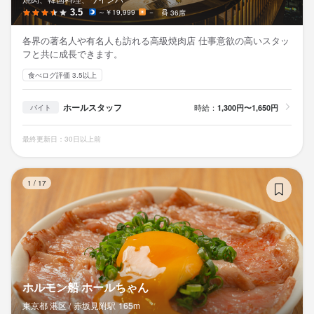
3.5
～￥19,999
－
36席
各界の著名人や有名人も訪れる高級焼肉店 仕事意欲の高いスタッ
フと共に成長できます。
食べログ評価 3.5以上
ホールスタッフ
時給：
1,300円〜1,650円
バイト
最終更新日：30日以上前
ホ
1
/
17
ホルモン船 ホールちゃん
東京都 港区 /
赤坂見附
駅
165m