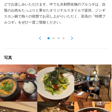
休日・休暇
休日・休暇
どでお楽しみいただけます。中でも水刺間名物のプルコギは、自
お
2週間ごとのシフト制
2週間ごとのシフト制
慢のお肉をたっぷりと乗せたオリジナルスタイルで提供。ジンギ
◎
スカン鍋で熱々の状態でお召し上がりいただく、至高の『特撰プ
ご
ルコギ』をぜひ一度ご堪能ください。
待遇
待遇
【社会保険】

【社会保険】

健康保険、厚生年金保険、雇用保険、労災保険

健康保険、厚生年金保険、雇用保険、労災保険

【福利厚生】

【福利厚生】

写真
★昇給あり

★昇給あり

★交通費(全額)

★交通費(全額)

★制服貸与

★制服貸与

★絶品まかない無料

★絶品まかない無料

★社員登用制度あり
★社員登用制度あり
まかない・食事補助あり
まかない・食事補助あり
制服貸与
制服貸与
社員登用制度あり
社員登用制度あり
髪型自由
髪型自由
ひげOK
ひげOK
ネイルOK
ネイルOK
ピアスOK
ピアスOK
特徴
特徴