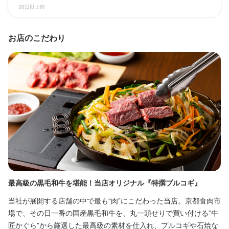
収入例
収入例
30日以上前
時給 1,500円、週 4日、1日 8時間勤務 

時給 1,500円、週 4日、1日 8時間勤務 

月々約 19.2万円の収入（※月4週換算で計算した目安金額）

月々約 19.2万円の収入（※月4週換算で計算した目安金額）

お店のこだわり
時給 1,400円、週 2日、1日 4時間勤務 

時給 1,400円、週 2日、1日 4時間勤務 

月々約 4.4万円의 収入
月々約 4.4万円의 収入
勤務時間
勤務時間
勤務形態：シフト制

勤務形態：シフト制

10:00～23:00　

10:00～23:00　

1日3時間以上､週3日～ＯＫ！

1日3時間以上､週3日～ＯＫ！

プライベートや家庭とも両立できます♪

プライベートや家庭とも両立できます♪

一緒に楽しく働きましょう(^^)/
一緒に楽しく働きましょう(^^)/
ランチタイムのみ勤務OK
ランチタイムのみ勤務OK
ダブルワーク・副業OK
ダブルワーク・副業OK
フルタイム歓迎
フルタイム歓迎
最高級の黒毛和牛を堪能！当店オリジナル『特撰プルコギ』
《
時短社員制度あり
時短社員制度あり
週2日からOK
週2日からOK
週4日以上OK
週4日以上OK
シフト制
シフト制
自由シフト制(毎回、時間・曜日を選べる)
自由シフト制(毎回、時間・曜日を選べる)
当社が展開する店舗の中で最も“肉”にこだわった当店。京都食肉市
都
場で、その日一番の国産黒毛和牛を、丸一頭せりで買い付ける”牛
店
匠かぐら”から厳選した最高級の素材を仕入れ、プルコギや石焼な
ト