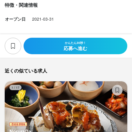
特徴・関連情報
オープン日
2021-03-31
かんたん30秒！
応募へ進む
近くの似ている求人
No
1
/
17
NoruraDa