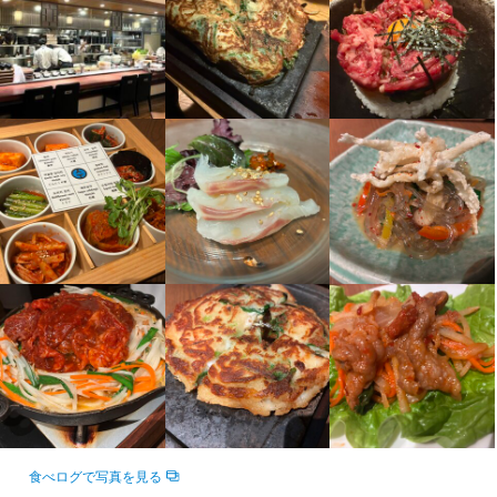
履歴書不要
履歴書不要
学歴不問
学歴不問
未経験者歓迎
未経験者歓迎
独立希望者歓迎
独立希望者歓迎
新卒歓迎
新卒歓迎
第二新卒歓迎
第二新卒歓迎
フリーター歓迎
フリーター歓迎
大学生歓迎
大学生歓迎
高校生歓迎
高校生歓迎
留学生歓迎
留学生歓迎
主婦・主夫歓迎
主婦・主夫歓迎
女性活躍中
女性活躍中
ブランクOK
ブランクOK
オープニングスタッフ募集
オープニングスタッフ募集
応募者全員と面接
応募者全員と面接
面接1回
面接1回
仕事内容
仕事内容
その他サービス業接客/フロアスタッフ

その他サービス業

飲食ホール/フロアスタッフ

飲食調理スタッフ

その他飲食
その他飲食
応募資格
応募資格
歓迎スキル・経験
歓迎スキル・経験
コミュニケーション能力
コミュニケーション能力
飲食店での接客経験
飲食店での接客経験
食べログで写真を見る