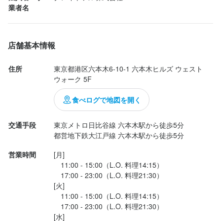
業者名
勤務地
勤務地
注文したのは、

東京都港区六本木6-10-1 六本木ヒルズ ウェストウォーク 5F
東京都港区六本木6-10-1 六本木ヒルズ ウェストウォーク 5F
・九条葱のチヂミ　1,600円

・京都丹波産【高原豚】サムギョプサル　5,500円

店舗基本情報
法人名・事業者名
法人名・事業者名
・ゆず茶　680円

グレイトフル株式会社
グレイトフル株式会社
・烏龍茶　680円

住所
東京都港区六本木6-10-1 六本木ヒルズ ウェスト
ウォーク 5F
最終更新日2026/01/29
最終更新日2026/01/29
チヂミは周りはさくっと、中はもちっと。

食べログで地図を開く
九条葱がたっぷり入って香りが良い！

油っぽくないので食べやすくて、

交通手段
東京メトロ日比谷線 六本木駅から徒歩5分

素材の旨みが感じられて美味しかったです。

都営地下鉄大江戸線 六本木駅から徒歩5分
営業時間
[月]

　11:00 - 15:00（L.O. 料理14:15）

サムギョプサルは京都丹波産の高原豚。

　17:00 - 23:00（L.O. 料理21:30）

ぷりぷりで身が締まっているけど、柔らかい！

[火]

甘みある脂がしっか...
　11:00 - 15:00（L.O. 料理14:15）

　17:00 - 23:00（L.O. 料理21:30）

[水]
