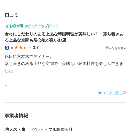
求める人物像
求める人物像
口コミ
◇韓国が好き・韓国料理が好きな方

◇韓国が好き・韓国料理が好きな方

◇授業・学校と両立する学生さん

◇授業・学校と両立する学生さん

お店が選ぶピックアップ口コミ
◇ランチタイムのみの主婦（夫）さん

◇ランチタイムのみの主婦（夫）さん

食材にこだわりのある上品な韓国料理が美味しい！！落ち着きあ
◇スキマ時間を有効活用したいWワーク・掛け持ちさん

◇スキマ時間を有効活用したいWワーク・掛け持ちさん

る上品な空間も居心地が良いお店
◇フルタイムで稼ぎたいフリーターさん

◇フルタイムで稼ぎたいフリーターさん

3.7
かなきち君★
◇飲食・接客未経験の方

◇飲食・接客未経験の方

休日に六本木でディナー。

◇初心者の方

◇初心者の方

落ち着きのある上品な空間で、美味しい韓国料理を楽しんできま
◇アルバイトデビューの方

◇アルバイトデビューの方

した！！

◇カフェや居酒屋・レストランなどの経験がある方

◇カフェや居酒屋・レストランなどの経験がある方

お店に18時頃行ってほぼ満席でした。

食べログで見る
たまたまカウンター席が空いていてラッキー！

カウンターはすぐ前が厨房なので、ライブ感に溢れます。自信が
ないとカウンターキッチンってなかなか出来ないなと思います。

店名
店名
事業者情報
個室もあるので様々なシーンで利用出来るお店です。

KOREAN BBQ 水刺間
KOREAN BBQ 水刺間
法人名・事
グレイトフル株式会社