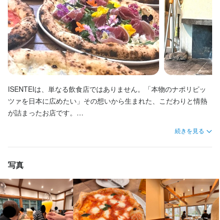
の指導・育成などの業務もお任せします。

【ピッツァイオーロ】

仕事内容
仕事内容
仕込み、料理の調理、盛り付け、洗い場などの調理業務全般をお
また、店舗運営全般もお任せいたします。
【ピッツァイオーロ】

任せします。

仕込み、料理の調理、盛り付け、洗い場などの調理業務全般をお
将来的には、仕入れ、食材管理、メニュー開発、他のスタッフへ
開店前の清掃、準備、アテンド、レジ、など、ホール業務全般。

任せします。

の指導・育成などの業務もお任せします。

いずれは、ドリンクメニュー開発、他のスタッフへの指導・育成
この仕事のおすすめポイント
将来的には、仕入れ、食材管理、メニュー開発、他のスタッフへ
などの業務もお任せします。

の指導・育成などの業務もお任せします。

また、当店では、ピッツァ以外の料理の調理、仕込み、また、ホ
当店は、「ナポリピッツアを文化に！日本人のために作るナポリ
ISENTEIは、単なる飲食店ではありません。「本物のナポリピッ
ール業務も兼任します。
ピッツァ」を理念に、少しでも多くの人に、もっと手軽に、ナポ
また、当店では、ピッツエリア、キッチンの補助、仕込み、も兼
ツァを日本に広めたい」その想いから生まれた、こだわりと情熱
また、当店では、ピッツァ以外の料理の調理、仕込み、また、ホ
リピッツァを楽しんで頂ける環境づくりを目標にしております。

任します。
が詰まったお店です。

ール業務も兼任します。
それに向けて、今後は、店舗展開なども考えております。

世界レベルの技術を、日々の仕事の中で直接学べます。フォルナ
この仕事のおすすめポイント
続きを見る
この思いに、賛同してくださり、同じ目標を持って一緒に働いて
イオ（焼き）から、インパスト（生地作り）、ピッツァイオー
くれる方ぜひお待ちしています！

この仕事のおすすめポイント
当店は、「ナポリピッツアを文化に！日本人のために作るナポリ
ロ、また、盛り付け・接客まで、段階的に丁寧に指導。未経験か
この仕事のおすすめポイント
ピッツァ」を理念に、少しでも多くの人に、もっと手軽に、ナポ
らでも着実にスキルアップできます。

当店は、「ナポリピッツアを文化に！日本人のために作るナポリ
写真
　　　　　　　　『一緒に日本のナポリピッツァの未来を作りま
当店は、「ナポリピッツアを文化に！日本人のために作るナポリ
リピッツァを楽しんで頂ける環境づくりを目標にしております。

新メニューの提案や店舗作りにもかかわるチャンスがあります。
ピッツァ」を理念に、少しでも多くの人に、もっと手軽に、ナポ
しょう！』

ピッツァ」を理念に、少しでも多くの人に、もっと手軽に、ナポ
それに向けて、今後は、店舗展開なども考えております。

受け身ではなく、主体的に関われるから面白い。また、お客様と
リピッツァを楽しんで頂ける環境づくりを目標にしております。

リピッツァを楽しんで頂ける環境づくりを目標にしております。

この思いに、賛同してくださり、同じ目標を持って一緒に働いて
の距離が近いお店だからこそ、笑顔や「美味しい」の一言が、あ
それに向けて、今後は、店舗展開なども考えております。

【一流の技術を間近で学べる】

それに向けて、今後は、店舗展開なども考えております。

くれる方ぜひお待ちしています！

なたのやりがいに直結します。
この思いに、賛同してくださり、同じ目標を持って一緒に働いて
世界大会で銀メダルを受賞したピッツァイオーロのもと、本格的
この思いに、賛同してくださり、同じ目標を持って一緒に働いて