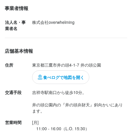
ナポリピッツァを通してみんなを幸せにする。

　　　　　　　　　　　　　　　　　　　　　経営計画

経営理念

店内に入って目を引いたのは、大きな薪窯でした。

ビジョン

事業者情報
	•	セカンドブランドとして「マルゲリータ専門店」を展開

経営理念

『日本人のために作るナポリピッツァ』を信念に、

丸みを帯びた大きな窯のまわりには、たくさんの薪が積まれてい
	•	5年以内に5店舗、10年以内に50店舗の実現

法人名・事
株式会社overwhelming
ビジョン

ナポリピッツァをもっと多くの方に楽しんでいただける文化を育
ます。

	•	多店舗展開を通して、「本物のマルゲリータを気軽に楽
業者名
	•	セカンドブランドとして「マルゲリータ専門店」を展開

『日本人のために作るナポリピッツァ』を信念に、

み、

しめる世界」を広げる

	•	5年以内に5店舗、10年以内に50店舗の実現

ナポリピッツァをもっと多くの方に楽しんでいただける文化を育
ナポリピッツァを通してみんなを幸せにする。

窓の向こうには緑が見え、店内は木を生かした落ち着いた空間。

	•	多店舗展開を通して、「本物のマルゲリータを気軽に楽
み、

店舗基本情報
しめる世界」を広げる

ナポリピッツァを通してみんなを幸せにする。

井の頭公園で過ごした時間の続きに、そのまま入っていけるよう
経営方針（方向性）

ビジョン

な雰囲気でした。

	1.	品質第一主義

住所
東京都三鷹市井の頭4-1-7 井の頭公園
	•	セカンドブランドとして「マルゲリータ専門店」を展開

　本場ナポリ仕込みの技術と、日本人に寄り添った工夫を融合
経営方針（方向性）

ビジョン

	•	5年以内に5店舗、10年以内に50店舗の実現

そして、みんなで乾杯。

し、

食べログで地図を開く
	1.	品質第一主義

	•	セカンドブランドとして「マルゲリータ専門店」を展開

	•	多店舗展開を通して、「本物のマルゲリータを気軽に楽
　常に最高品質のマルゲリータを提供する。

　本場ナポリ仕込みの技術と、日本人に寄り添った工夫を融合
	•	5年以内に5店舗、10年以内に50店舗の実現

しめる世界」を広げる

僕はお酒が苦手なのですが、この日はスプモーニを選びました。

	2.	ブランド力の確立

交通手段
吉祥寺駅南口から徒歩10分。

し、

	•	多店舗展開を通して、「本物のマルゲリータを気軽に楽
　「世界大会銀メダリストのピッツァ」という強みを最大限活か
　常に最高品質のマルゲリータを提供する。

しめる世界」を広げる

オレンジ色の飲み物が入った細長いグラスを持ち、仲間のグラス
し、

井の頭公園内の『井の頭弁財天』斜向かいにあり
	2.	ブランド力の確立

経営方針（方向性）

ます。
と合わせる。

　専門店としての圧倒的な存在感を確立する。

　「世界大会銀メダリストのピッツァ」という強みを最大限活か
	1.	品質第一主義

	3.	多店舗展開モデルの確立

し、

経営方針（方向性）

営業時間
[月]

　本場ナポリ仕込みの技術と、日本人に寄り添った工夫を融合
いつもならお酒を積極的に選ばない僕にとって、この一杯もこの
　標準化されたオペレーション・教育システムを構築し、

　専門店としての圧倒的な存在感を確立する。

　11:00 - 16:00（L.O. 15:30）

	1.	品質第一主義

し、
