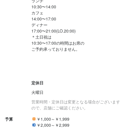
ランチ

　・セカンドブランド1号店を成功させる

　・50店舗体制を実現

　・地域ごとに固定ファンを形成

	•	短期（1〜2年）

10:30〜14:00

　・収益モデル・オペレーションの確立

　・「日本人が楽しむナポリピッツァ文化」を定着させる

	•	長期（10年）

カフェ

　・セカンドブランド1号店を成功させる

　・SNS・PRを通じたブランド認知の拡大

14:00〜17:00

　・50店舗体制を実現

　・収益モデル・オペレーションの確立

	•	中期（3〜5年）

ディナー

　・「日本人が楽しむナポリピッツァ文化」を定着させる

　・SNS・PRを通じたブランド認知の拡大

　・5店舗の多店舗展開を実現

17:00〜21:00(LO.20:00)

	•	中期（3〜5年）

　・店長・職人育成システムを完成させる

身に付くスキル
＊土日祝は

　・5店舗の多店舗展開を実現

　・地域ごとに固定ファンを形成

10:30〜17:00の時間はお席の

出店開業ノウハウ
店舗運営
メニュー開発
仕入れ・食材の目利き
　・店長・職人育成システムを完成させる

ご予約承っておりません。

	•	長期（10年）

身に付くスキル
　・地域ごとに固定ファンを形成

　・50店舗体制を実現

	•	長期（10年）

　・「日本人が楽しむナポリピッツァ文化」を定着させる

ピザ生地づくり・窯焼き
チーズの知識
出店開業ノウハウ
店舗運営
応募資格
　・50店舗体制を実現

メニュー開発
仕入れ・食材の目利き
　・「日本人が楽しむナポリピッツァ文化」を定着させる

必須スキル・経験
定休日
応募資格
コミュニケーション能力
身に付くスキル
火曜日
歓迎スキル・経験
必須スキル・経験
ピザ生地づくり・窯焼き
チーズの知識
出店開業ノウハウ
店舗運営
営業時間・定休日は変更となる場合がございます
身に付くスキル
メニュー開発
仕入れ・食材の目利き
ので、店舗にご確認ください。
飲食店での接客経験
コミュニケーション能力
飲食店での調理経験
飲食店での接客経験
ピザ生地づくり・窯焼き
チーズの知識
出店開業ノウハウ
店舗運営
ピッツァイオーロとしての知識及び技術があると認めたもの
メニュー開発
仕入れ・食材の目利き
予算
￥1,000～￥1,999
￥2,000～￥2,999
応募資格