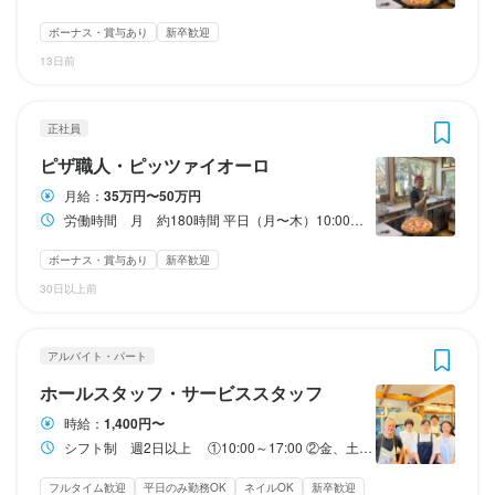
店長、ピッツァイオーロ    ❶４１万〜 ❷４５万〜

①ピッツァイオーロ　❶35万〜  ❷40万〜

　③深　夜　勤　務：22時から５時　25パーセント

①見習い、ピッツァイオーロ補助  ❶ ３０万〜 ❷3４.5万〜

(ホール、キッチン、ピッツェリア業務に加え、インパスト(生地の
ボーナス・賞与あり
新卒歓迎
ホール、キッチン業務、ピッツァの仕込み、インパスト(生地の製
(ホール、キッチン業務、キッチン、ピッツァの仕込み、ピッツァ
製造)また、一度に3枚以上のピッツァの成形、トッピング、焼成
年次有給休暇については、法定通り付与する。

13日前
造)などのピッツェリア業務全般また、一度に3枚以上のピッツァ
イオーロの補助業務)

を6分以内(1時間に1人で30枚のピッツァを作ることの出来る能力
の成形、トッピング、焼成を6分以内(1時間に1人で30枚のピッツ
を有する者)

人員不足手当

ァを作ることの出来る能力)に加え店舗運営全般を行う者

②フォルナイオ　　❶３２万〜 ❷3６.5万〜

その日の必要人員より少ない場合(雨天などの天候不良は対象外。
正社員
(①に加え、一度に3枚以上のピッツァの焼成を行うことの出来る
②マネージャーピッツァイオーロ❶38万〜❷43万〜

タイミーは含む)

ピザ職人・ピッツァイオーロ
法定時間外勤務、休日勤務、深夜勤務については、下記の割合率
能力を有する者)

(①に加え、デシャップ、また、店舗運営業務の補助などを行う者)

不足1人につきランチ1,400円ディナー700円をその日働いている
で別途賃金を支給する。

月給：
35万円〜50万円
方に支給します。

　①法定時間外勤務：25パーセント

③ピッツァイオーロ　❶3５万〜 ❷４０万〜

③店長ピッツァイオーロ　　❶41万〜  ❷46万〜

労働時間 月 約180時間 平日（月〜木）10:00～17:00 金、土、日、祝日10:00〜22:00（実働11h・休憩１h）
　②休　日　勤　務：法定休日　35パーセント

(②に加え、インパスト(生地の製造)また、一度に3枚以上のピッツ
(②に加え、店舗運営全般を行う者)

大入り手当

ボーナス・賞与あり
新卒歓迎
　③深　夜　勤　務：22時から５時　25パーセント

ァの成形、トッピング、焼成を6分以内(1時間に1人で30枚のピッ
予算達成率100%を超えた場合、1%につき、その10分の1の金額
ツァを作ることの出来る能力を有する者)

法定時間外勤務、休日勤務、深夜勤務については、下記の割合率
30日以上前
を、その日働いていたスタッフで、ランチ2対ディナー1の割合で
年次有給休暇については、法定通り付与する。

で別途賃金を支給する。

山分けします。

その他、人員不足手当、大入り手当、ポイント昇給などの制度あ
法定時間外勤務、休日勤務、深夜勤務については、下記の割合率
　①法定時間外勤務：25パーセント

※遅刻をした方は対象外になります。

り。

で別途賃金を支給する。

　②休　日　勤　務：法定休日　35パーセント

アルバイト・パート
　①法定時間外勤務：25パーセント

　③深　夜　勤　務：22時から５時　25パーセント

ポイント昇給

ホールスタッフ・サービススタッフ
※提示額は、各種手当、残業代等を含んだ総支給額一年分の平均額
　②休　日　勤　務：法定休日　35パーセント

出勤ごとに、

時給：
1,400円〜
です。
　③深　夜　勤　務：22時から５時　25パーセント

年次有給休暇については、法定通り付与する。

ランチの出勤2ポイント

シフト制 週2日以上 ①10:00～17:00 ②金、土、日、祝日10:00〜22:00（実働11h・休憩１h）
その他、人員不足手当、大入り手当、ポイント昇給などの制度あ
ディナーの出勤1ポイント

収入例
年次有給休暇については、法定通り付与する。

り。

通しの出勤3ポイント

フルタイム歓迎
平日のみ勤務OK
ネイルOK
新卒歓迎