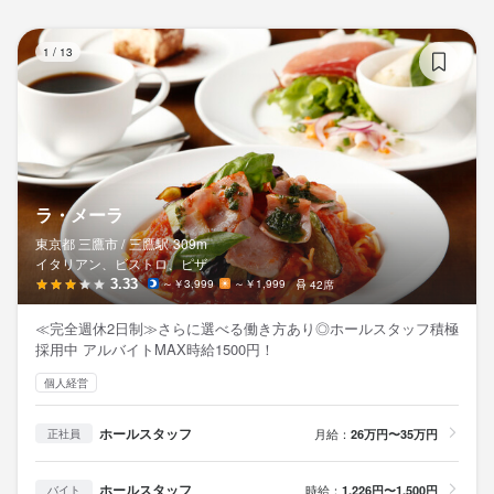
ISENTEI
お店の採用担当者からのメッセージ
お店の採用担当者からのメッセージ
ラ
少しでも興味をお持ちでしたら、ぜひお気軽にご応募ください。
1
/
13
少しでも興味をお持ちでしたら、ぜひお気軽にご応募ください。
勤務地
一度、カジュアルにお話しましょう。ご応募を心よりお待ちして
東京都三鷹市井の頭4-1-7 井の頭公園
一度、カジュアルにお話しましょう。ご応募を心よりお待ちして
店名
おります。
おります。
ISENTEI
連絡先
042-226-7667
勤務地
東京都三鷹市井の頭4-1-7 井の頭公園
ラ・メーラ
法人名・事業者名
店名
東京都 三鷹市 /
三鷹
駅
309m
株式会社overwhelming
店名
イタリアン、ビストロ、ピザ
連絡先
ISENTEI
ISENTEI
3.33
～￥3,999
～￥1,999
42席
042-226-7667
勤務地
≪完全週休2日制≫さらに選べる働き方あり◎ホールスタッフ積極
最終更新日2026/06/05
勤務地
法人名・事業者名
東京都三鷹市井の頭4-1-7 井の頭公園
採用中 アルバイトMAX時給1500円！
東京都三鷹市井の頭4-1-7 井の頭公園
株式会社overwhelming
個人経営
連絡先
連絡先
042-226-7667
ホールスタッフ
月給：
26万円〜35万円
正社員
042-226-7667
最終更新日2026/07/02
法人名・事業者名
ホールスタッフ
時給：
1,226円〜1,500円
バイト