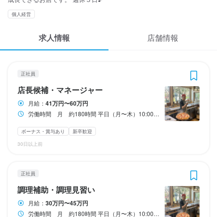
応募履歴
3
3
3
3
 / 
 / 
 / 
 / 
5
5
5
5
個人経営
WEB履歴書
ISENTEI
ISENTEI
ISENTEI
ISENTEI
求人情報
店舗情報
正社員
正社員
正社員
アルバイト・パート
店長候補・マネージャー
調理補助・調理見習い
ピザ職人・ピッツァイオーロ
ホールスタッフ・サービススタッフ
スカウト・メルマガ受信設定
ヘルプ・お問い合わせフォーム
正社員
店長候補・マネージャー
調理補助・調理見習い
ピザ職人・ピッツァイオーロ
ホールスタッフ・サービススタッフ
店長候補・マネージャー
掲載をご検討の店舗様へ
月給
月給
月給
時給
410,000円〜600,000円
300,000円〜450,000円
350,000円〜500,000円
1,400円〜
月給：
41万円〜60万円
食べログ求人PRESS
労働時間 月 約180時間 平日（月〜木）10:00～17:00 金、土、日、祝日10:00〜22:00（実働11h・休憩１h）
ボーナス・賞与あり
ボーナス・賞与あり
ボーナス・賞与あり
昇給あり
インセンティブあり
昇給あり
昇給あり
昇給あり
交通費支給
交通費支給
交通費支給
扶養内勤務OK
資格手当・スキル手当あり
資格手当・スキル手当あり
資格手当・スキル手当あり
インセンティブあり
インセンティブあり
インセンティブあり
プライバシーポリシー
ボーナス・賞与あり
新卒歓迎
研修期間
利用規約
30日以上前
試用期間
試用期間
試用期間
試用期間１〜２ヵ月
試用期間１〜２ヵ月
試用期間１〜２ヵ月
試用期間１〜２ヵ月
企業情報
給与補足
正社員
給与補足
給与補足
給与補足
法定時間外勤務、休日勤務、深夜勤務については、下記の割合率
調理補助・調理見習い
❶週2休み(月約180時間)

❶週2休み(月約180時間)

❶週2休み(月約180時間)

で別途賃金を支給する。

❷週1休み(月約210時間)

❷週1休み(月約210時間)

❷週1休み(月約210時間)

　①法定時間外勤務：25パーセント

月給：
30万円〜45万円
　②休　日　勤　務：法定休日　35パーセント

労働時間 月 約180時間 平日（月〜木）10:00～17:00 金、土、日、祝日10:00〜22:00（実働11h・休憩１h）