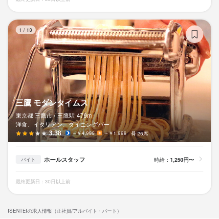
三
1
/
13
三鷹 モダンタイムス
東京都 三鷹市 /
三鷹
駅
479m
洋食、イタリアン、ダイニングバー
3.38
～￥4,999
～￥1,999
26席
ホールスタッフ
時給：
1,250円〜
バイト
最終更新日：30日以上前
ISENTEIの求人情報（正社員/アルバイト・パート）