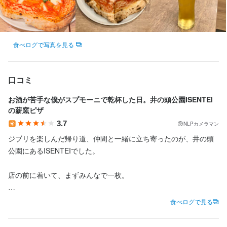
や問題解決力が養われます。与えられるだけでなく、自らチャン
どんアップしていきます。毎日モチベーション高く働ける環境で
す。

す。どうすればもっと良くなるかを考え、実践する中で、主体性
スをつかみにいける環境です。

す。

や問題解決力が養われます。与えられるだけでなく、自らチャン
【完全週休２日制＆夏季、冬季休暇アリ】

スをつかみにいける環境です。

【成果に応じた昇給アリ】

食べログで写真を見る
目標の達成度合いやスキルアップの度合いによって、給与はどん
長時間労働の多い飲食業界の概念を取り払い、プライベートの充
　　　　　月の労働時間　約１８０時間

【成果に応じた昇給アリ】

どんアップしていきます。毎日モチベーション高く働ける環境で
実。また、メリハリある働き方を実現しています。

目標の達成度合いやスキルアップの度合いによって、給与はどん
す。

口コミ
長時間労働の多い飲食業界の概念を取り払い、プライベートの充
どんアップしていきます。毎日モチベーション高く働ける環境で
実。また、メリハリある働き方を実現しています。

す。

お酒が苦手な僕がスプモーニで乾杯した日。井の頭公園ISENTEI
【完全週休２日制＆夏季、冬季休暇アリ】

の薪窯ピザ
　　　　　　　　　　　　　　　　　　　　　　経営計画

【完全週休２日制＆夏季、冬季休暇アリ】

　　　　　月の労働時間　約１８０時間

3.7
NLPカメラマン
ジブリを楽しんだ帰り道、仲間と一緒に立ち寄ったのが、井の頭
経営理念

　　　　　　　　　　　　　　　　　　　　　経営計画

　　　　　月の労働時間　約１８０時間

長時間労働の多い飲食業界の概念を取り払い、プライベートの充
公園にあるISENTEIでした。

実。また、メリハリある働き方を実現しています。

『日本人のために作るナポリピッツァ』を信念に、

経営理念

長時間労働の多い飲食業界の概念を取り払い、プライベートの充
店の前に着いて、まずみんなで一枚。

ナポリピッツァをもっと多くの方に楽しんでいただける文化を育
実。また、メリハリある働き方を実現しています。

み、

『日本人のために作るナポリピッツァ』を信念に、

写真に残ったみんなの姿を見ていると、この日の楽しさは店に入
ナポリピッツァを通してみんなを幸せにする。

食べログで見る
ナポリピッツァをもっと多くの方に楽しんでいただける文化を育
　　　　　　　　　　　　　　　　　　　　　経営計画

る前から始まっていたんだと思います。

み、
