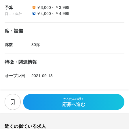
歓迎スキル・経験
求める人物像
予算
￥3,000～￥3,999
応募資格
必須スキル・経験
調理師免許
￥4,000～￥4,999
口コミ集計
・美味しいナポリピッツァで人を喜ばせたい方

コミュニケーション能力
飲食店での調理経験
飲食店での接客経験
必須スキル・経験
・好奇心を持って仕事に取り組める方

ピッツァイオーロとしての知識及び技術があると認めたもの
・誠実に仕事に取り組める方

席・設備
コミュニケーション能力
飲食店での調理経験
飲食店での接客経験
求める人物像
・チームで仕事することに意欲的な方

歓迎スキル・経験
歓迎スキル・経験
・我々と同じ夢に向かっていける方
席数
30席
・美味しいナポリピッツァで人を喜ばせたい方

調理師免許
調理師免許
・好奇心を持って仕事に取り組める方

・誠実に仕事に取り組める方

特徴・関連情報
お店の採用担当者からのメッセージ
・チームで仕事することに意欲的な方

求める人物像
・我々と同じ夢に向かっていける方
少しでも興味をお持ちでしたら、ぜひお気軽にご応募ください。
オープン日
2021-09-13
求める人物像
一度、カジュアルにお話しましょう。ご応募を心よりお待ちして
・美味しいナポリピッツァで人を喜ばせたい方

・美味しいナポリピッツァで人を喜ばせたい方

おります。
・好奇心を持って仕事に取り組める方

・好奇心を持って仕事に取り組める方

お店の採用担当者からのメッセージ
・誠実に仕事に取り組める方

かんたん30秒！
・誠実に仕事に取り組める方

応募へ進む
・チームで仕事することに意欲的な方

少しでも興味をお持ちでしたら、ぜひお気軽にご応募ください。
・チームで仕事することに意欲的な方

・我々と同じ夢に向かっていける方
一度、カジュアルにお話しましょう。ご応募を心よりお待ちして
・我々と同じ夢に向かっていける方
おります。
店名
近くの似ている求人