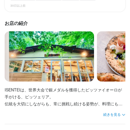
その他、人員不足手当、大入り手当、ポイント昇給などの制度あ
でポイントが貯まっていきます。

入社1年目・マネージャーピッツァイオーロ・年収５４０万円（月
30日以上前
り。

※提示額は、各種手当、残業代等を含んだ総支給額一年分の平均額
100ポイント貯まると時給が10円アップします。

給４５万円）
です。
※遅刻した場合はその日のポイントは付きません。

※提示額は、各種手当、残業代等を含んだ総支給額一年分の平均額
お店の紹介
です。
収入例
※提示している時給は、各種手当などを含む一年間の総支給額の平
勤務時間
入社2年目・マネージャーピッツァイオーロ・年収480万円（月給
収入例
４０万円）
労働時間　月　約180時間

入社1年目・ピッツァイオーロ・週休２日年収480万円（月給３7
平日（月〜木）10:00～17:00

万円）
勤務時間
勤務時間
終電考慮あり
ダブルワーク・副業OK
残業月20時間以下
長期勤務歓迎
シフト制　週2日以上　

固定シフト制(決まった時間・曜日に働ける)
①10:00～17:00

労働時間　月　約180時間

勤務時間
平日（月〜木）10:00～17:00

労働時間　月　約180時間

休日・休暇
ランチタイムのみ勤務OK
終電考慮あり
ダブルワーク・副業OK
フルタイム歓迎
ISENTEIは、世界大会で銀メダルを獲得したピッツァイオーロが
平日（月〜木）10:00～17:00

残業月20時間以下
転勤なし
長期勤務歓迎
週2日からOK
週4日以上OK
終電考慮あり
ダブルワーク・副業OK
残業月20時間以下
長期勤務歓迎
完全週休２日制／夏季休暇５〜１２日／冬季休暇５〜７日（年間
手がける、ピッツェリア。

シフト制
固定シフト制(決まった時間・曜日に働ける)
休日１20日以上）
伝統を大切にしながらも、常に挑戦し続ける姿勢が、料理にも職
終電考慮あり
ダブルワーク・副業OK
残業月20時間以下
長期勤務歓迎
固定シフト制(決まった時間・曜日に働ける)
場にも息づいています。

月8日以上休みあり
完全週休2日制
夏季休暇あり
続きを見る
休日・休暇
休日・休暇
ピッツァの技術はもちろん、接客、チームワーク、店舗運営の知
識まで、一人一人が着実に成長できる環境です。飲食を楽しみな
半月ごとのシフト制
完全週休２日制／夏季休暇５〜１２日／冬季休暇５〜７日（年間
休日・休暇