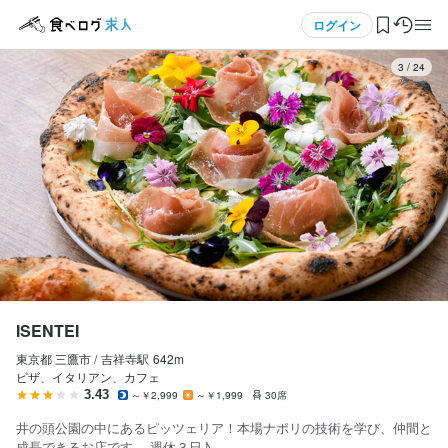
応募画面へ進む
応募画面へ進む
応募画面へ進む
応募画面へ進む
メニュー
ログイン
3
/
24
ログイン・無料会員登録
食べログ求人TOP
求人検索
マイページ管理
閲覧履歴
ISENTEI
東京都 三鷹市 /
吉祥寺
駅
642m
気になる求人
ピザ、イタリアン、カフェ
3.43
～￥2,999
～￥1,999
30席
検索履歴・保存した条件
井の頭公園の中にあるピッツェリア！本場ナポリの技術を学び、仲間と
成長できるお店です。 週休３日♪