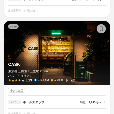
法人名・事業者名
株式会社overwhelming
株式会社overwhelming
最終更新日：30日以上前
最終更新日2026/07/02
C
最終更新日2026/07/24
1
/
16
CASK
東京都 三鷹市 /
三鷹
駅
252m
バル、イタリアン
3.19
～￥3,999
～￥999
18席
小さなお店
ホールスタッフ
時給：
1,250円〜
バイト
最終更新日：30日以上前