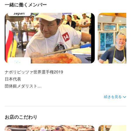
待遇
がら学びたい方も、ここなら「やりたい」が見つかります。

休日１20日以上）
一緒に働くメンバー
月8日以上休みあり
平日のみ勤務OK(土日休み)
土日祝のみ勤務OK
夏季休暇あり
完全週休２日制／夏季休暇５〜１２日／冬季休暇５〜７日（年間
年末年始休暇あり
・契約期間の定めなし

月8日以上休みあり
完全週休2日制
夏季休暇あり
休日１20日以上）
吉祥寺・井の頭公園の中という抜群のロケーションで、都会の喧
・社会保険完備（厚生年金、雇用保険、健康保険、労災保険）

騒を離れ、日常に少しの非日常をお届けするお店です。
月8日以上休みあり
完全週休2日制
夏季休暇あり
待遇
待遇
まかない・食事補助あり
社会保険完備
社内イベントあり(旅行、BBQ等)
髪型自由
ひげOK
ピアスOK
・社会保険完備(厚生年金、雇用保険、健康保険、労災保険）

・契約期間の定めなし

待遇
　※厚生年金、雇用保険、健康保険は、週平均20時間以上勤務のも
・社会保険完備（厚生年金、雇用保険、健康保険、労災保険）

のに限る。(学生以外)

・契約期間の定めなし

特徴
・社会保険完備（厚生年金、雇用保険、健康保険、労災保険）

まかない・食事補助あり
社会保険完備
社内イベントあり(旅行、BBQ等)
学歴不問
未経験者歓迎
新卒歓迎
第二新卒歓迎
Uターン・Iターン歓迎
髪型自由
ひげOK
ピアスOK
ナポリピッツァ世界選手権2019

フリーター歓迎
女性活躍中
ブランクOK
個人経営(2店舗以内)
まかない・食事補助あり
社会保険完備
社内イベントあり(旅行、BBQ等)
まかない・食事補助あり
社会保険完備
社内イベントあり(旅行、BBQ等)
スタッフの平均年齢20代
応募者全員と面接
面接1回
社員登用制度あり
髪型自由
ひげOK
ネイルOK
ピアスOK
日本代表

髪型自由
ひげOK
ピアスOK
団体銀メダリスト

特徴
個人世界8位入賞

仕事内容
続きを見る
特徴
学歴不問
未経験者歓迎
新卒歓迎
第二新卒歓迎
Uターン・Iターン歓迎
特徴
フリーター歓迎
女性活躍中
ブランクOK
個人経営(2店舗以内)
【店長ピッツァイオーロ】

学歴不問
未経験者歓迎
新卒歓迎
第二新卒歓迎
Uターン・Iターン歓迎
スタッフの平均年齢20代
応募者全員と面接
面接1回
学歴不問
未経験者歓迎
新卒歓迎
第二新卒歓迎
Uターン・Iターン歓迎
フリーター歓迎
大学生歓迎
主婦・主夫歓迎
女性活躍中
ブランクOK
仕込み、料理の調理、盛り付け、洗い場などの調理業務全般をお
フリーター歓迎
女性活躍中
ブランクOK
個人経営(2店舗以内)
お店のこだわり
個人経営(2店舗以内)
スタッフの平均年齢20代
応募者全員と面接
面接1回
スタッフの平均年齢20代
応募者全員と面接
面接1回
任せします。

即日勤務OK
仕事内容
将来的には、仕入れ、食材管理、メニュー開発、他のスタッフへ