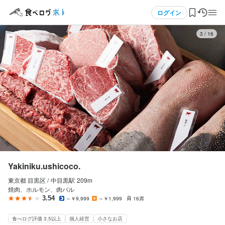
応募画面へ進む
メニュー
ログイン
3
/
16
ログイン・無料会員登録
食べログ求人TOP
求人検索
マイページ管理
閲覧履歴
Yakiniku.ushicoco.
東京都 目黒区 /
中目黒
駅
209m
気になる求人
焼肉、ホルモン、肉バル
3.54
～￥9,999
～￥1,999
16席
検索履歴・保存した条件
食べログ評価 3.5以上
個人経営
小さなお店