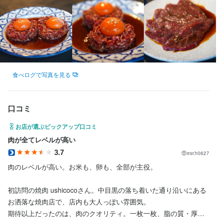
この仕事のおすすめポイント
【未経験からでも成長できる環境】

学歴や経験は一切不問。未経験の方や主婦・主夫、フリーター、
新卒の方も大歓迎です。独立支援制度もあり、「自分のお店を持
食べログで写真を見る
ちたい」という夢を全力でサポートします。小規模店舗ならでは
のアットホームな雰囲気で、幅広くスキルを身につけられます。

口コミ
【頑張りはしっかり評価】

お店が選ぶピックアップ口コミ
昇給やインセンティブ制度があり、成果や努力はしっかり給与に
肉が全てレベルが高い
反映されます。交通費支給やまかない、制服貸与など待遇も充
3.7
esr.h0627
実。髪型・ひげ・ネイル・ピアスも自由なので、自分らしく働け
ます。駅チカで通勤も便利です。

肉のレベルが高い。お米も、卵も、全部が主役。

【ライフスタイルに合わせて働ける】

初訪問の焼肉 ushicocoさん。中目黒の落ち着いた通り沿いにある
月8日以上のお休みや年末年始休暇があり、土日祝のみやランチタ
お洒落な焼肉店で、店内も大人っぽい雰囲気。

イムのみなど柔軟なシフトが可能です。終電考慮や時短制度、残
期待以上だったのは、肉のクオリティ。一枚一枚、脂の質・厚