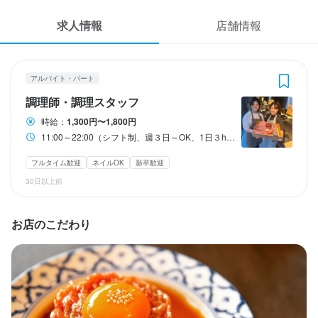
応募履歴
3
 / 
4
求人情報
店舗情報
WEB履歴書
Yakiniku.ushicoco.
アルバイト・パート
調理師・調理スタッフ
スカウト・メルマガ受信設定
アルバイト・パート
調理師・調理スタッフ
ヘルプ・お問い合わせフォーム
調理師・調理スタッフ
時給：
1,300円〜1,800円
11:00～22:00（シフト制、週３日～OK、1日３h～OK）
掲載をご検討の店舗様へ
時給
1,300円〜1,800円
食べログ求人PRESS
フルタイム歓迎
ネイルOK
新卒歓迎
昇給あり
交通費支給
インセンティブあり
給与手渡しOK
30日以上前
プライバシーポリシー
利用規約
勤務時間
お店のこだわり
企業情報
11:00～22:00（シフト制、週３日～OK、1日３h～OK）
ランチタイムのみ勤務OK
終電考慮あり
ダブルワーク・副業OK
フルタイム歓迎
時短社員制度あり
残業月20時間以下
転勤なし
長期勤務歓迎
週4日以上OK
シフト制