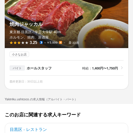
焼肉ジャッカル
東京都 目黒区 /
学芸大学
駅
40m
ホルモン、焼肉、居酒屋
3.25
～￥5,999
－
22席
小さなお店
ホールスタッフ
時給：
1,400円〜1,750円
バイト
最終更新日：30日以上前
Yakiniku.ushicoco.の求人情報（アルバイト・パート）
このお店に関連する求人キーワード
目黒区 - レストラン