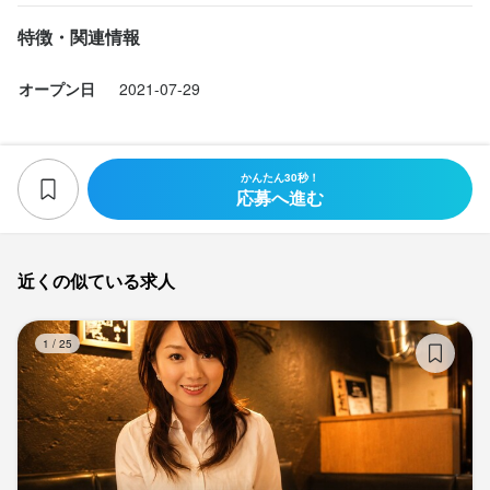
特徴・関連情報
最終更新日2025/10/22
オープン日
2021-07-29
かんたん30秒！
応募へ進む
近くの似ている求人
黒
1
/
25