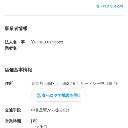
業も少なめでプライベートも大切にしながら長く働けます。ダブ
み・焼きやすさ、すべてが丁寧に選ばれていて、特にタンとハラ
食べログで見る
ルワークや副業もOKです。
ミが秀逸。焼いた瞬間の香ばしさとジューシーさに思わず声が出
ました。

事業者情報
身に付くスキル
そして感動したのが、土鍋ご飯。

お米に“コシ”があって、まさに「粒が立っている」という表現がぴ
法人名・事
Yakiniku.ushicoco.
包丁さばき
飾り包丁
盛り付け技術
カクテル技法
高級食材の知識
ったり。

ワインの知識
日本酒の知識
焼酎の知識
ウイスキーの知識
業者名
リキュール・スピリッツの知識
肉の知識
野菜の知識
サービスマナー
しっかりした弾力と甘みのあるお米が、焼肉の旨みを完璧に受け
テーブルマナー
出店開業ノウハウ
店舗運営
メニュー開発
止めてくれる。 ご飯でここまで感動する焼肉屋、正直あまりない
仕入れ・食材の目利き
です。

店舗基本情報
さらに、スタッフさんがすすめてくれたユッケ。

応募資格
住所
東京都目黒区上目黒2-16-1 リードシー中目黒 4F
鮮度の良さはもちろんですが、卵が美味すぎて驚いた。

黄身の濃厚さと滑らかさが絶妙で、うっかり写真を撮るのを忘れ
必須スキル・経験
食べログで地図を開く
ました（笑）

コミュニケーション能力
交通手段
中目黒駅から徒歩2分
全体的に価格帯はやや高めで...
歓迎スキル・経験
営業時間
[月]

飲食店での調理経験
　定休日
