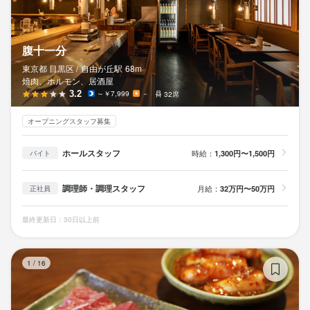
腹十一分
東京都 目黒区 /
自由が丘
駅
68m
焼肉、ホルモン、居酒屋
3.2
～￥7,999
－
32席
オープニングスタッフ募集
ホールスタッフ
時給：
1,300円〜1,500円
バイト
調理師・調理スタッフ
月給：
32万円〜50万円
正社員
最終更新日：30日以上前
焼
1
/
16