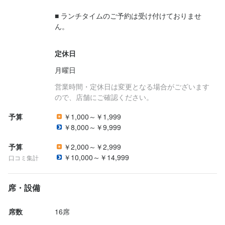
少しでも興味をお持ちでしたら、ぜひお気軽にご応募ください。
■ ランチタイムのご予約は受け付けておりませ
一度、カジュアルにお話しましょう。ご応募を心よりお待ちして
ん。

おります。
定休日
月曜日
営業時間・定休日は変更となる場合がございます
ので、店舗にご確認ください。
店名
Yakiniku.ushicoco.
予算
￥1,000～￥1,999
￥8,000～￥9,999
勤務地
東京都目黒区上目黒2-16-1 リードシー中目黒 4F
予算
￥2,000～￥2,999
￥10,000～￥14,999
口コミ集計
連絡先
036-303-3190
席・設備
法人名・事業者名
席数
16席
Yakiniku.ushicoco.