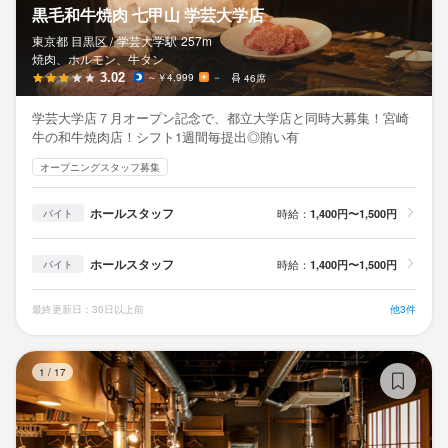
黒毛和牛焼肉 七甲山 学芸大学店
東京都 目黒区 /
学芸大学
駅
257m
焼肉、ホルモン、牛タン
3.02
～￥4,999
－
46席
学芸大学店７月オープン記念で、都立大学店と同時大募集！宮崎
牛の和牛焼肉店！シフト1週間毎提出◎賄い有
オープニングスタッフ募集
ホールスタッフ
時給：
1,400円〜1,500円
バイト
ホールスタッフ
時給：
1,400円〜1,500円
バイト
最終更新日：30日以上前
他3件
腹
1
/
17