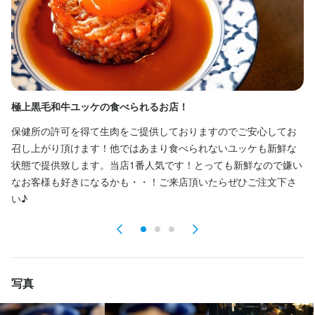
休日・休暇
2週間ごとのシフト制
月8日以上休みあり
土日祝のみ勤務OK
年末年始休暇あり
待遇
極上黒毛和牛ユッケの食べられるお店！
一
保健所の許可を得て生肉をご提供しておりますのでご安心してお
東
・契約期間の定めなし

・社会保険完備（厚生年金、雇用保険、健康保険、労災保険）

召し上がり頂けます！他ではあまり食べられないユッケも新鮮な
入
・受動喫煙防止措置：屋内原則禁煙（喫煙専用室あり）

状態で提供致します。当店1番人気です！とっても新鮮なので嫌い
肉
・独立支援制度あり
なお客様も好きになるかも・・！ご来店頂いたらぜひご注文下さ
まかない・食事補助あり
制服貸与
社員登用制度あり
独立支援制度あり
い♪
バイク通勤OK
髪型自由
ひげOK
ネイルOK
ピアスOK
特徴
履歴書不要
学歴不問
未経験者歓迎
独立希望者歓迎
新卒歓迎
写真
フリーター歓迎
主婦・主夫歓迎
女性活躍中
駅チカ(徒歩5分以内)
個人経営(2店舗以内)
小さなお店(20席未満)
応募者全員と面接
面接1回