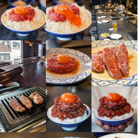
即日勤務OK
仕事内容
当店の調理補助・調理見習いアルバイトでは、主に洗い場での食
器洗いや器具の片付け、簡単な盛り付けや仕込み作業など、調理
スタッフのサポート業務をお任せします。焼肉やホルモン、肉バ
ルならではの活気ある雰囲気の中で、作業を通じて基本的な厨房
業務を身につけることができます。

1日の平均作業時間は4～5時間程度で、無理のないシフトで働けま
す。ピークタイムは忙しくなりますが、分担して作業するため、
ご自身のペースで仕事を進められます。短時間からのスタートも
可能なので、生活スタイルに合わせて無理なく続けられます。

未経験の方でも安心して始められるよう、入社後は先輩スタッフ
が丁寧に指導します。分からないことがあればすぐに質問できる
環境で、作業の流れやコツも一つひとつ覚えていけるので、初め
ての方でも安心してご応募いただけます。