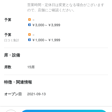
営業時間・定休日は変更となる場合がございます
応募後、原則2営業日以内に返信しております。面接を経て内定と
ので、店舗にご確認ください。
なります。なお、Web面接にも対応いたしますので、気兼ねなく
ご相談ください。
予算
－
￥3,000～￥3,999
予算
－
お店の採用担当者からのメッセージ
￥1,000～￥1,999
口コミ集計
少しでも興味をお持ちでしたら、ぜひお気軽にご応募ください。
ご応募を心よりお待ちしております。
席・設備
席数
15席
特徴・関連情報
店名
N°37
オープン日
2021-09-13
勤務地
東京都目黒区上目黒3-1-14 メイツ中目黒 2F