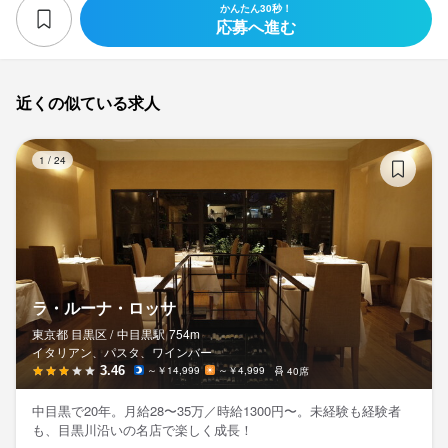
かんたん30秒！
応募へ進む
連絡先
0804-131-3573
近くの似ている求人
法人名・事業者名
株式会社UGO
ラ
1
/
24
最終更新日2025/11/18
ラ・ルーナ・ロッサ
東京都 目黒区 /
中目黒
駅
754m
イタリアン、パスタ、ワインバー
3.46
～￥14,999
～￥4,999
40席
中目黒で20年。月給28〜35万／時給1300円〜。未経験も経験者
も、目黒川沿いの名店で楽しく成長！