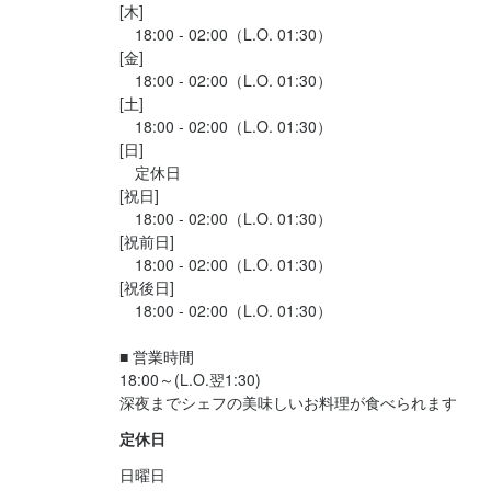
ブルワークも可能です。希望に合わせて週4日以上も歓迎。プライ
ました。

[木]

ベートを大切にしながら働けます。
　18:00 - 02:00（L.O. 01:30）

[金]

夜2時まで営業されているとのことなので、中目黒で遅くま...
　18:00 - 02:00（L.O. 01:30）

[土]

身に付くスキル
　18:00 - 02:00（L.O. 01:30）

ウイスキーの知識
チーズの知識
出店開業ノウハウ
メニュー開発
[日]

　定休日

[祝日]

応募資格
　18:00 - 02:00（L.O. 01:30）

[祝前日]

　18:00 - 02:00（L.O. 01:30）

必須スキル・経験
[祝後日]

コミュニケーション能力
飲食店での接客経験
　18:00 - 02:00（L.O. 01:30）

中目黒の土地柄、業界の方や色々な職業の方がくるおでコミニケ
ーションが得意な方、大歓迎です。お客様とのご縁で実際に日中
■ 営業時間

のお仕事に繋がったスタッフも数多くいます。
18:00～(L.O.翌1:30)

深夜までシェフの美味しいお料理が食べられます
定休日
日曜日
選考の流れ