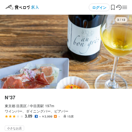
応募画面へ進む
メニュー
ログイン
4
/
13
ログイン・無料会員登録
食べログ求人TOP
求人検索
マイページ管理
閲覧履歴
N°37
東京都 目黒区 /
中目黒
駅
197m
気になる求人
ワインバー、ダイニングバー、ビアバー
3.09
～￥3,999
－
15席
検索履歴・保存した条件
小さなお店