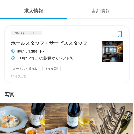
応募履歴
1
 / 
3
求人情報
店舗情報
WEB履歴書
N°37
アルバイト・パート
ホールスタッフ・サービススタッフ
スカウト・メルマガ受信設定
アルバイト・パート
ホールスタッフ・サービススタッフ
ヘルプ・お問い合わせフォーム
ホールスタッフ・サービススタッフ
時給：
1,300円〜
21時〜2時まで 週2回からシフト制
掲載をご検討の店舗様へ
時給
1,300円〜
食べログ求人PRESS
ボーナス・賞与あり
ネイルOK
ボーナス・賞与あり
昇給あり
交通費支給
給与前払いOK
扶養内勤務OK
30日以上前
プライバシーポリシー
研修期間
利用規約
研修期間1ヵ月：時給1250円
写真
企業情報
勤務時間
21時〜2時まで

週2回からシフト制