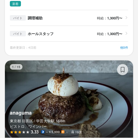
新着
調理補助
時給：
1,300円〜
バイト
ホールスタッフ
時給：
1,300円〜
バイト
最終更新日：4日前
他5件
an
1
/
15
anaguma
東京都 目黒区 /
学芸大学
駅
168m
ビストロ、ワインバー
3.33
～￥5,999
－
19席