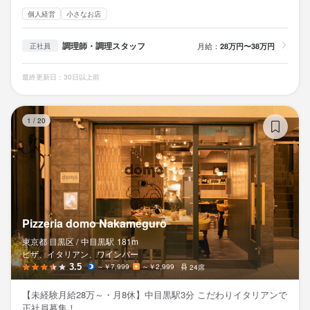
個人経営
小さなお店
調理師・調理スタッフ
月給：
28万円〜38万円
正社員
最終更新日：30日以上前
Pi
1
/
20
Pizzeria domo Nakameguro
東京都 目黒区 /
中目黒
駅
181m
ピザ、イタリアン、ワインバー
3.5
～￥7,999
～￥2,999
24席
【未経験月給28万～・月8休】中目黒駅3分 こだわりイタリアンで
正社員募集！