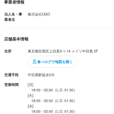
談できる雰囲気ですので、安心して業務に取り組んでいただけま
事業者情報
した。

す。
法人名・事
株式会社UGO
業者名
チャージ 500円

この仕事のおすすめポイント
白ワイン（シチリア グリッロ） 900円

【未経験からスタート歓迎】

豚角煮 800円

店舗基本情報
学歴や経験は一切問いません。未経験者や大学生、主婦(夫)の方も
多数活躍中！20席未満の小さなお店なので、一人ひとりに丁寧に
住所
東京都目黒区上目黒3-1-14 メイツ中目黒 2F
教えることができ、接客スキルやワインの知識も自然と身につき
まずは空きっ腹に白ワインをいただく。

ます。

食べログで地図を開く
スッキリした味わいと爽やかな香りで、アルコール感も感じにく
【充実の待遇＆個性も大切に】

い飲みやすい一杯。

交通手段
中目黒駅徒歩2分
昇給や賞与あり、交通費支給や社保完備など福利厚生も充実。さ
らに服装・髪型・ネイル・ピアス自由で自分らしく働けます。社
営業時間
[月]

豚角煮は煮卵もあり、甘いタレがしっかり染みていてお酒が進
　18:00 - 02:00（L.O. 01:30）

内イベントもあり、和やかな雰囲気です。

む。

[火]

　18:00 - 02:00（L.O. 01:30）

【柔軟なシフト＆しっかり休める】

今日は女性オーナーさんと、もう1名の女性店員さんで接客をまわ
[水]

日曜定休に加えて、自由シフト制なので週2日からOK！副業・ダ
されており、常連客の皆様とワイワイと楽しいひとときを過ごせ
　18:00 - 02:00（L.O. 01:30）
