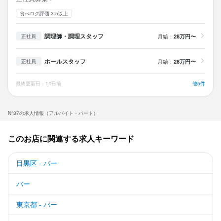
食べログ評価 3.5以上
調理師・調理スタッフ
月給：
28万円〜
正社員
ホールスタッフ
月給：
28万円〜
正社員
最終更新日：14日前
他5件
N°37の求人情報（アルバイト・パート）
このお店に関連する求人キーワード
目黒区 - バー
バー
東京都 - バー