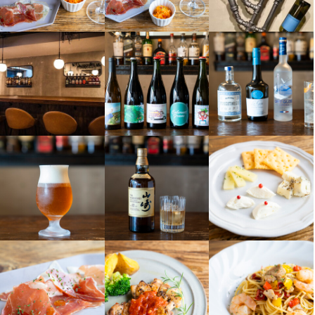
ダブルワーク・副業OK
週2日からOK
週4日以上OK
シフト制
自由シフト制(毎回、時間・曜日を選べる)
休日・休暇
シフト希望を出してもらいます
日曜定休
待遇
・契約期間の定めなし

・社会保険完備（厚生年金、雇用保険、健康保険、労災保険）

・沖縄店に社員旅行あり
社会保険完備
制服貸与
社内イベントあり(旅行、BBQ等)
社員登用制度あり
髪型自由
服装自由
ネイルOK
ピアスOK
特徴