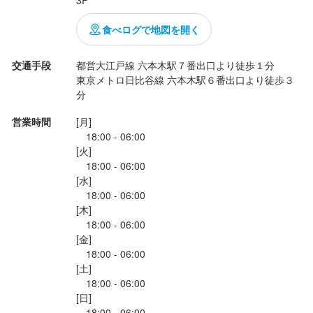
3F
顧客ニーズのサービス的にはパーフェクトです。

食べログで地図を開く
もちろん、外国人のお客様も、貸切のお客様も、しっぽりデート
交通手段
都営大江戸線 六本木駅７番出口より徒歩１分

したり、和気藹々楽しみたい全てのお客様に対応しています。

東京メトロ日比谷線 六本木駅６番出口より徒歩３
分
美人なスタッフにイケメンで優しい店主が気配りも満点で、こん
営業時間
[月]

なに居心地の良いお店はそうそうあ...
　18:00 - 06:00

[火]

　18:00 - 06:00

[水]

　18:00 - 06:00

[木]

　18:00 - 06:00

[金]

　18:00 - 06:00

[土]

　18:00 - 06:00

[日]

　18:00 - 06:00
