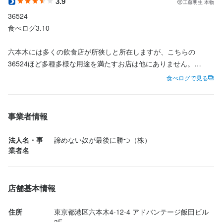
3.9
工藤明生 本物
36524

食べログ3.10

六本木には多くの飲食店が所狭しと所在しますが、こちらの
36524ほど多種多様な用途を満たすお店は他にありません。

食べログで見る
気軽に入れる創作ダイニングのお店なのですが、オールジャンル
な目的を完全に満たします。

事業者情報
お料理は手作りのローストビーフから全部で約50種類。ドリンク
法人名・事
諦めない奴が最後に勝つ（株）
も手が混んでいて美味しい。

業者名
ペットも可能で、カラオケも出来て、密談するにも完璧な防音室
もあります。紙煙草喫煙可能。

店舗基本情報
そして、店名にある通り、365日・24時間営業で六本木駅徒歩1
住所
東京都港区六本木4-12-4 アドバンテージ飯田ビル 
分。日曜日もやってます。
