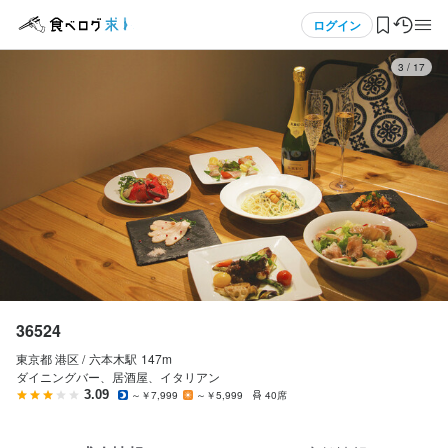
応募画面へ進む
応募画面へ進む
メニュー
ログイン
4
/
17
36524
36524
正社員
アルバイト・パート
ログイン・無料会員登録
店長候補・マネージャー
ホールスタッフ・サービススタッフ
店長候補・マネージャー
ホールスタッフ・サービススタッフ
食べログ求人TOP
月給
時給
350,000円〜599,999円
1,500円〜2,000円
求人検索
ボーナス・賞与あり
昇給あり
交通費支給
昇給あり
インセンティブあり
住宅手当あり
給与手渡しOK
寮・社宅あり(住み込み)
交通費支給
インセンティブあり
給与手渡しOK
マイページ管理
研修期間
研修期間約2ヵ月：時給1300円
閲覧履歴
勤務時間
36524
19:00～06：00(実働9.5ｈ・休憩1.5ｈ)
東京都 港区 /
六本木
駅
147m
気になる求人
ダイニングバー、居酒屋、イタリアン
長期勤務歓迎
シフト制
勤務時間
3.09
～￥7,999
～￥5,999
40席
検索履歴・保存した条件
15:00～25:00（シフト制、週2日～OK、1日4h～OK）