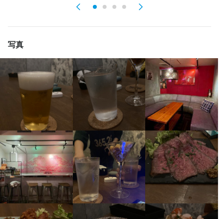
出店開業ノウハウ
店舗運営
メニュー開発
仕入れ・食材の目利き
身に付くスキル
包丁さばき
飾り包丁
盛り付け技術
カクテル技法
ワインの知識
日本酒の知識
焼酎の知識
ウイスキーの知識
リキュール・スピリッツの知識
写真
紅茶の知識
肉の知識
魚の知識
野菜の知識
食器の知識
サービスマナー
出店開業ノウハウ
店舗運営
メニュー開発
仕入れ・食材の目利き
店名
36524
応募資格
勤務地
必須スキル・経験
東京都港区六本木4-12-4 アドバンテージ飯田ビル 3F
コミュニケーション能力
法人名・事業者名
諦めない奴が最後に勝つ（株）
最終更新日2026/04/30
店名
36524