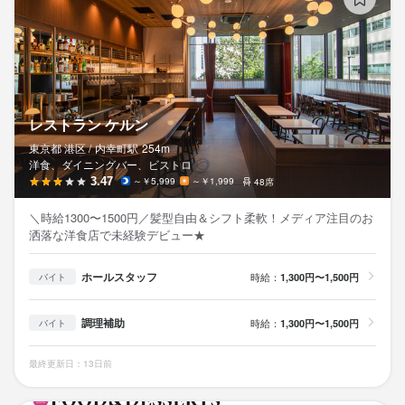
レストラン ケルン
東京都 港区 /
内幸町
駅
254m
洋食、ダイニングバー、ビストロ
3.47
～￥5,999
～￥1,999
48席
＼時給1300〜1500円／髪型自由＆シフト柔軟！メディア注目のお
洒落な洋食店で未経験デビュー★
ホールスタッフ
時給：
1,300円〜1,500円
バイト
調理補助
時給：
1,300円〜1,500円
バイト
最終更新日：13日前