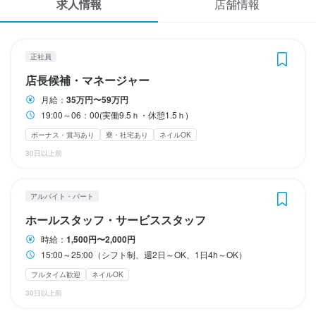
休日・休暇
求人情報
店舗情報
終電考慮あり
ダブルワーク・副業OK
フルタイム歓迎
時短社員制度あり
応募履歴
長期勤務歓迎
週2日からOK
シフト制
週休二日制
固定シフト制(決まった時間・曜日に働ける)
WEB履歴書
完全週休2日制
正社員
スカウト・メルマガ受信設定
休日・休暇
店長候補・マネージャー
待遇
月給：
35万円〜59万円
1週間ごとのシフト制
ヘルプ・お問い合わせフォーム
19:00～06：00(実働9.5ｈ・休憩1.5ｈ)
・契約期間の定めなし

・社会保険完備（厚生年金、雇用保険、健康保険、労災保険）

ボーナス・賞与あり
寮・社宅あり
ネイルOK
掲載をご検討の店舗様へ
・独立支援制度あり
待遇
30日以上前
食べログ求人PRESS
まかない・食事補助あり
社会保険完備
制服貸与
髪型自由
ひげOK
・契約期間の定めなし

ネイルOK
ピアスOK
プライバシーポリシー
・社会保険完備（厚生年金、雇用保険、健康保険、労災保険）
アルバイト・パート
利用規約
まかない・食事補助あり
社会保険完備
制服貸与
社員登用制度あり
髪型自由
ホールスタッフ・サービススタッフ
仕事内容
ひげOK
ネイルOK
ピアスOK
企業情報
時給：
1,500円〜2,000円
店長候補・マネージャーとして、ダイニングバーや居酒屋、イタ
15:00～25:00（シフト制、週2日～OK、1日4h～OK）
リアンを中心とした店舗運営全般をお任せします。主な業務は売
特徴
フルタイム歓迎
ネイルOK
上・予算管理をはじめ、スタッフのシフト管理や業務指導、店舗
30日以上前
フリーター歓迎
の雰囲気づくりなど多岐にわたります。まずは既存スタッフと一