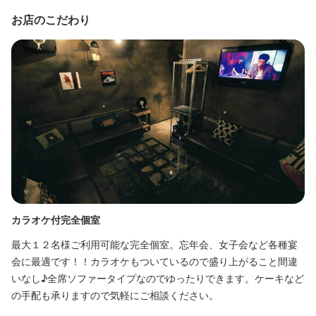
緒に現場を理解していただき、徐々に運営業務を覚えていける環
お店のこだわり
境です。

仕事内容
1日のシフト人数は3〜4名とコンパクトな体制のため、コミュニケ
当店のホールスタッフとして、主にお客様への料理やドリンクの
ーションが取りやすく、役割分担もしっかりしています。ピーク
提供を担当していただきます。ご来店されたお客様に笑顔でお料
タイムでもスタッフ同士で協力し合いながら、無理のない範囲で
理をお届けし、心地よくお過ごしいただけるようサポートするの
業務を進めていますので、過度な負担がかかることはありませ
が主なお仕事です。イタリアンや居酒屋メニューを中心に、ダイ
ん。

ニングバーならではの雰囲気も楽しみながら働けます。

店長に就任後も現場スタッフがしっかりフォローしますので、新
1日に担当していただくテーブル数は平均3～4卓程度ですので、初
しい業務にも安心してチャレンジできます。分からないことや困
めての方でも無理なく落ち着いて仕事を覚えていけます。忙しい
ったことがあればすぐに相談できる雰囲気ですので、未経験や異
時間帯もありますが、チームで協力し合いながら進めるため、個
業種からの転職でも着実に成長できる環境をご用意しています。
人の負担が偏ることはありません。

カラオケ付完全個室
シ
未経験の方には、先輩スタッフが必ず同行しながら丁寧に業務を
最大１２名様ご利用可能な完全個室。忘年会、女子会など各種宴
カ
身に付くスキル
教えます。分からないことがあればすぐにフォローしますので、
会に最適です！！カラオケもついているので盛り上がること間違
ら
アルバイトや飲食業が初めての方も安心してスタートできます。
いなし♪全席ソファータイプなのでゆったりできます。ケーキなど
た
包丁さばき
飾り包丁
盛り付け技術
カクテル技法
ワインの知識
の手配も承りますので気軽にご相談ください。
イ
日本酒の知識
焼酎の知識
ウイスキーの知識
リキュール・スピリッツの知識
紅茶の知識
肉の知識
魚の知識
野菜の知識
食器の知識
サービスマナー