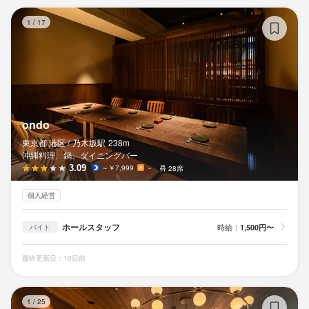
on
1
/
17
ondo
東京都 港区 /
乃木坂
駅
238m
沖縄料理、鍋、ダイニングバー
3.09
～￥7,999
－
28席
個人経営
ホールスタッフ
時給：
1,500円〜
バイト
最終更新日：10日前
レ
1
/
25