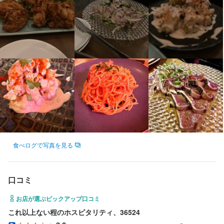
勤務地
東京都港区六本木4-12-4 アドバンテージ飯田ビル 3F
法人名・事業者名
諦めない奴が最後に勝つ（株）
最終更新日2026/04/30
食べログで写真を見る
口コミ
お店が選ぶピックアップ口コミ
これ以上ない程のホスピタリティ、36524