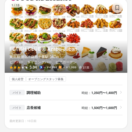
FE
1
/
13
FETISH CLUBⓇ Azabu-Juban
東京都 港区 /
麻布十番
駅
347m
ビアバー、ダイニングバー、ビアガーデン
3.04
～￥4,999
～￥1,999
37席
個人経営
オープニングスタッフ募集
調理補助
時給：
1,250円〜1,400円
バイト
店長候補
時給：
1,500円〜1,600円
バイト
最終更新日：10日前