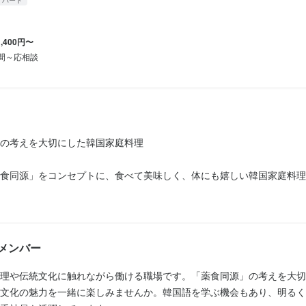
・パート
ord・Excel）

サイト等の更新経験
業者名
業者名
業者名
サイト等の更新経験
メージネットワーク
メージネットワーク
メージネットワーク
・経験
1,400円〜
・経験
時間～応相談
p・Illustratorなど画像加工ソフトの使用経験歓迎

10/01
10/01
10/01
p・Illustratorなど画像加工ソフトの使用経験歓迎

ン経験者優遇
の考えを大切にした韓国家庭料理

食同源」をコンセプトに、食べて美味しく、体にも嬉しい韓国家庭料理
源とは、日々口にする食べ物が健康の維持や体調管理に役立つという考
駅八重洲地下街店
駅八重洲地下街店
理は五味や五色のバランスに基づいた調理法が特徴です。吾照里では、
に再現し、本場の味をお客様にお届けしています。
メンバー
八重洲2-1 八重洲地下街南1
八重洲2-1 八重洲地下街南1
理や伝統文化に触れながら働ける職場です。「薬食同源」の考えを大切
業者名
文化の魅力を一緒に楽しみませんか。韓国語を学ぶ機会もあり、明るく
業者名
メージネットワーク