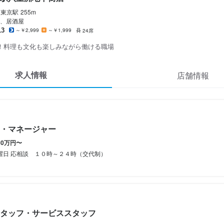
東京
駅
255m
休暇
休暇
、居酒屋
13
～￥2,999
～￥1,999
24席
！料理も文化も楽しみながら働ける職場
 1日500～1,000円(月20回以上達成店多数)

 1日500～1,000円(月20回以上達成店多数)

 1日500～1,000円(月20回以上達成店多数)

ボーナスあり

ボーナスあり

ボーナスあり

 賞与あり

 賞与あり

 賞与あり

求人情報
店舗情報
/ 雇用保険あり

/ 雇用保険あり

/ 雇用保険あり

給 / 制服貸与 / まかない無料 / 寮相談

給 / 制服貸与 / まかない無料 / 寮相談

給 / 制服貸与 / まかない無料 / 寮相談

（正社員）



り / 試用期間あり / 社員登用あり
り / 試用期間あり / 社員登用あり
り / 試用期間あり / 社員登用あり


支給

支給

務一部可能
・マネージャー
容
容
容
30万円〜
容
曜日 応相談 １０時～２４時（交代制）
務全般を行っていただきます
全般を行っていただきます
容
リ、グルメサイト（食べログ・ぐるなびなど）の情報修正・更新・管理

リ、グルメサイト（食べログ・ぐるなびなど）の情報修正・更新・管理

Ojorian」の商品ページ更新や画像登録

Ojorian」の商品ページ更新や画像登録

格
格
格
キャンペーン情報の更新

キャンペーン情報の更新

（Photoshop・Illustratorなどを使用）

タッフ・サービススタッフ
・経験
・経験
・経験
（Photoshop・Illustratorなどを使用）

イン業務（経験者は優遇）