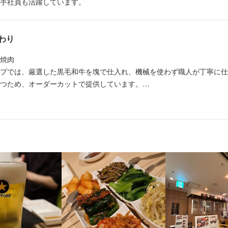
手社員も活躍しています。
メージネットワーク
10/01
わり
10/01
焼肉

プでは、厳選した黒毛和牛を塊で仕入れ、機械を使わず職人が丁寧に仕
つため、オーダーカットで提供しています。

空間

伝統家具を取り入れた落ち着いた空間をご用意。少人数向けの個室や宴
に合わせてご利用いただけます。

ュー

30種類以上のバラエティ豊かなメニューを提供しています。四季折々の
新しい韓国料理との出会いを楽しめます。