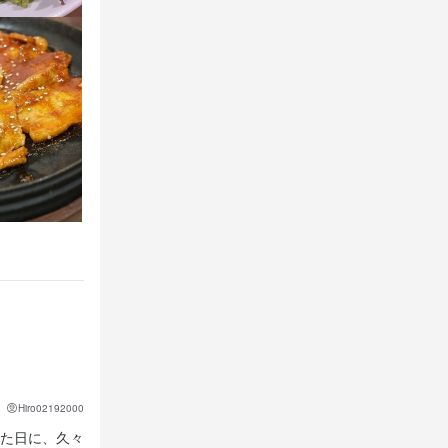
Hiro02192000
た日に、久々