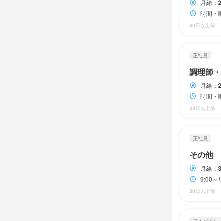
月給：
・WEBデザ
日本語検定 
日本語検定 
日本語検定 
時間・
礼儀正しく､
礼儀正しく､
礼儀正しく､
30日以上前
この仕
日本文化､韓
日本文化､韓
日本文化､韓
この仕
【オジョリレス
歓迎スキル
歓迎スキル
歓迎スキル
正社員
【オジョリレス
韓国カルチャ
韓国カルチャ
調理師・
外国人可

外国人可

外国人可

韓国料理やK
※ 韓国語話せ
※ 韓国語話せ
月給：
韓国料理やK
「吾照里（オ
時間・
「吾照里（オ
ジョリアン）
30日以上前
ジョリアン）
週に数日のリ
正社員
週に数日のリ
韓国好きな
韓国好きな
その他
店名
店名
店名
吾照里 東京
吾照里 東京
吾照里 東京
月給：
応募資
9:00
応募資
30日以上前
勤務地
勤務地
勤務地
必須スキル
東京都中央区
東京都中央区
東京都中央区
必須スキル
PC基本操作（W