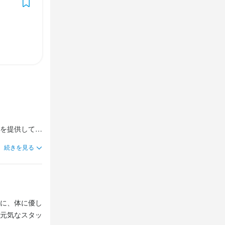
を提供してい
え方です。

続きを見る
この伝統的な
に、体に優し
元気なスタッ