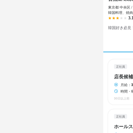
東京都 中央区 /
休日・
休日・
韓国料理、焼肉
待遇
待遇
待遇
3.
週休制
シフト制
韓国好き必見
大入り手当あり
大入り手当あり
大入り手当あり
月間目標達成
月間目標達成
月間目標達成
昇給年１回 /
昇給年１回 /
昇給年１回 /
待遇
待遇
社会保険あり 
社会保険あり 
社会保険あり 
交通費規定内支
交通費規定内支
交通費規定内支
社会保険完備
雇用保険あり
資格取得支援あ
資格取得支援あ
資格取得支援あ
雇用保険あり
交通費規定内
交通費規定内
正社員
リモート勤
店長候補
仕事内
仕事内
仕事内
月給：
仕事内
時間・
店舗管理業
ホール業務
仕事内
30日以上前
・HPやアプ
・HPやアプ
・ECモール「
・ECモール「
応募資
応募資
応募資
・メニューや
正社員
・メニューや
・画像作成・加工
ホールス
必須スキル
必須スキル
必須スキル
・画像作成・加工
・WEBデザ