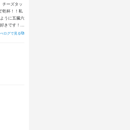
、チーズタッ
で乾杯！！私
ように五臓六
好きです！！
べログで見る
に加えて、周
飲みながら早
皿に掬ってお