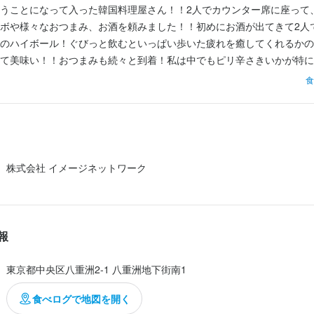
うことになって入った韓国料理屋さん！！2人でカウンター席に座って
ボや様々なおつまみ、お酒を頼みました！！初めにお酒が出てきて2人
のハイボール！ぐびっと飲むといっぱい歩いた疲れを癒してくれるかの
て美味い！！おつまみも続々と到着！私は中でもピリ辛さきいかが特に
減が酒とベストマッチ！！もう一品いきたくなるほどでした！！

食
が経ってからチーズタッカルビのコンボが到着！！真ん中のタッカルビ
パやチヂミが物凄く豪華！！コンロの火で温まるのを待ちますが、酒を
恥ずかしながらそればかり笑 程よくチーズが溶けて温まってきたら小
！！いや...
株式会社 イメージネットワーク
報
東京都中央区八重洲2-1 八重洲地下街南1
食べログで地図を開く