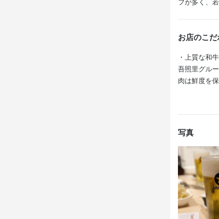
フが多く、若
株式会社 イ
最終更新日2025/
お店のこだ
最終更新日2025/
・上質な和牛
吾照里グルー
肉は鮮度を保
・韓国の伝統
店内には韓国
もあり、用途
写真
・豊富なメニ
吾照里では1
ューもあり、