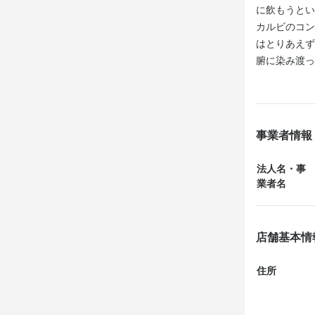
に飲もうとい
カルビのコン
はとりあえず
腑に染み渡っ
食感や辛さ加
ある程度時間
りにあるキン
く食べたいと
事業者情報
肉をひとパクリ
法人名・事
業者名
店舗基本情
住所