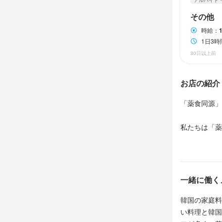
アルバイト
PC基本操作（W
HPやグルメ
法人名・事
法人名・事
法人名・事
その他
HPやグルメ
株式会社 イ
株式会社 イ
株式会社 イ
歓迎スキル
時給：
歓迎スキル
1日3
Photosho
30日以上前
最終更新日2025/
最終更新日2025/
最終更新日2025/
Photosho
WEBデザイ
お店の紹介
「薬食同源」
私たちは「薬
店名
ます。薬食同
店名
吾照里 東京
吾照里 東京
また、韓国料
勤務地
調理法を忠実
一緒に働く
勤務地
東京都中央区
東京都中央区
韓国の家庭料
法人名・事
い料理と韓国
法人名・事
株式会社 イ