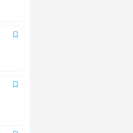
orian（オ
orian（オ



