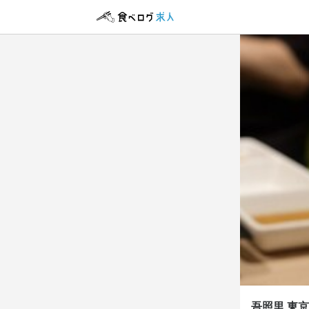
吾照里
吾照里
吾照里
吾照里
正社員
正社員
正社員
正社員
アルバイト・パ
店長候
ホール
調理師
その他
その他
店長候
ホール
調理師
その他
その他
月給
月給
月給
月給
時給
30
25
25
30
1,
給与補足
給与補足
勤務時
勤務時
勤務時
経験・能力
経験・能力
時間・曜日 
時間・曜日 
時間・曜日 
勤務時
勤務時
休日・
休日・
休日・
9:00～17:
1日3時間～
週休制
週休制
週休制
吾照里 東