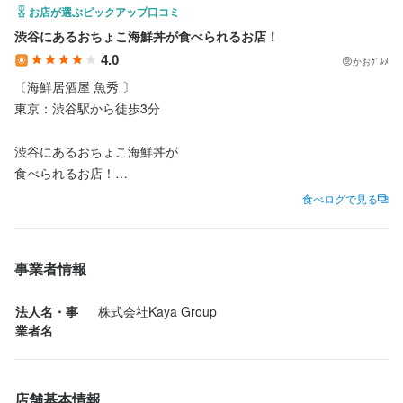
お店が選ぶピックアップ口コミ
【がっつりシフトイン歓迎】

【がっつりシフトイン歓迎】

渋谷にあるおちょこ海鮮丼が食べられるお店！
希望通りシフト入れます。「毎月●●万円稼ぎたい」等、お聞かせ
希望通りシフト入れます。「毎月●●万円稼ぎたい」等、お聞かせ
ください。
ください。
4.0
かおｸﾞﾙﾒ
〔海鮮居酒屋 魚秀 〕

東京：渋谷駅から徒歩3分

身に付くスキル
身に付くスキル
渋谷にあるおちょこ海鮮丼が

包丁さばき
包丁さばき
盛り付け技術
盛り付け技術
英会話
英会話
肉の知識
肉の知識
魚の知識
魚の知識
テーブルマナー
テーブルマナー
食べられるお店！

店舗運営
店舗運営
メニュー開発
メニュー開発
食べログで見る
☑︎スペシャルおちょこ丼ランチセット　2980円

応募資格
応募資格
一皿はかなり小さくて女性でも

事業者情報
歓迎スキル・経験
歓迎スキル・経験
バランス良く食べられて嬉しい☺️

コミュニケーション能力
コミュニケーション能力
飲食店での接客経験
飲食店での接客経験
法人名・事
株式会社Kaya Group
春のセットは、ご飯のピンク色で

明るく元気溢れるフレンドリーな居酒屋を目指しています！
明るく元気溢れるフレンドリーな居酒屋を目指しています！
業者名
写真映えもしてかわいい

お好みでわさびやお茶漬けにしても

美味しい！！

店舗基本情報