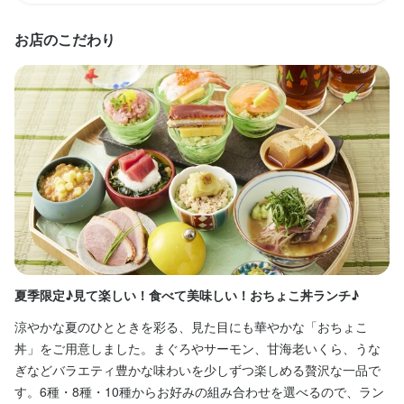
お店のこだわり
勤務時間
勤務時間
10:00～23:00(途中アイドルタイムあり)

10:00～23:00(途中アイドルタイムあり)

週1日～､1日3h～応相談！17･18時～もok！
週1日～､1日3h～応相談！17･18時～もok！
ランチタイムのみ勤務OK
ランチタイムのみ勤務OK
終電考慮あり
終電考慮あり
ダブルワーク・副業OK
ダブルワーク・副業OK
フルタイム歓迎
フルタイム歓迎
長期勤務歓迎
長期勤務歓迎
週1日からOK
週1日からOK
週2日からOK
週2日からOK
週4日以上OK
週4日以上OK
シフト制
シフト制
自由シフト制(毎回、時間・曜日を選べる)
自由シフト制(毎回、時間・曜日を選べる)
休日・休暇
休日・休暇
半月ごとのシフト制
半月ごとのシフト制
月8日以上休みあり
月8日以上休みあり
土日祝のみ勤務OK
土日祝のみ勤務OK
年末年始休暇あり
年末年始休暇あり
夏季限定♪見て楽しい！食べて美味しい！おちょこ丼ランチ♪
“
涼やかな夏のひとときを彩る、見た目にも華やかな「おちょこ
と
待遇
待遇
丼」をご用意しました。まぐろやサーモン、甘海老いくら、うな
ぎ
・契約期間の定めなし

・契約期間の定めなし

ぎなどバラエティ豊かな味わいを少しずつ楽しめる贅沢な一品で
届
・社会保険、要相談（厚生年金、雇用保険、健康保険、労災保
・社会保険、要相談（厚生年金、雇用保険、健康保険、労災保
す。6種・8種・10種からお好みの組み合わせを選べるので、ラン
険）
険）