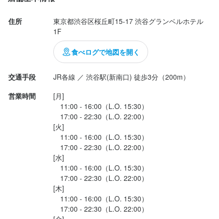
求める人物像
求める人物像
マグロ、サーモンなどの定番から

・美味しい料理で人を喜ばせたい方

・美味しい料理で人を喜ばせたい方

住所
東京都渋谷区桜丘町15-17 渋谷グランベルホテル 
ローストビーフなどの変わり種もあって

1F
・好奇心を持って仕事に取り組める方

・好奇心を持って仕事に取り組める方

美味しかった✨

・誠実に仕事に取り組める方

・誠実に仕事に取り組める方

食べログで地図を開く
・チームで仕事することに意欲的な方
・チームで仕事することに意欲的な方
ランチも混み合っているので予約が

おすすめ◎

交通手段
JR各線 ／ 渋谷駅(新南口) 徒歩3分（200m）
選考の流れ
選考の流れ
営業時間
[月]

その他の投稿はこちらから

　11:00 - 16:00（L.O. 15:30）

店舗にて面接(30分程度)を行い選考いたします。

店舗にて面接(30分程度)を行い選考いたします。

▶︎▷@kgu.rume @kgu.rume2

　17:00 - 22:30（L.O. 22:00）

面接時間はご希望のお日にちをお伺いいたします。
面接時間はご希望のお日にちをお伺いいたします。
[火]

⚪︎店舗情報⚪︎

　11:00 - 16:00（L.O. 15:30）

住所☞ 〒150-0031 

　17:00 - 22:30（L.O. 22:00）

お店の採用担当者からのメッセージ
お店の採用担当者からのメッセージ
東京都渋谷区桜丘町１５−１７ 1F

[水]

　11:00 - 16:00（L.O. 15:30）

営業時間☞11:00-16:00

まずは一度面接にてお店の雰囲気を感じてみてください。

まずは一度面接にてお店の雰囲気を感じてみてください。

　17:00 - 22:30（L.O. 22:00）

　　　　　17:00-22:30

ご応募を心よりお待ちしております！
ご応募を心よりお待ちしております！
[木]

定休日☞なし

　11:00 - 16:00（L.O. 15:30）

　17:00 - 22:30（L.O. 22:00）

#東京グルメ#渋谷グルメ#...