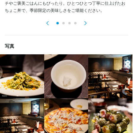
チやご褒美ごはんにもぴったり。ひとつひとつ丁寧に仕上げたお
まかない・食事補助あり
まかない・食事補助あり
社会保険完備
社会保険完備
制服貸与
制服貸与
研修制度あり
研修制度あり
ちょこ丼で、季節限定の美味しさをご堪能ください。
社員登用制度あり
社員登用制度あり
髪型自由
髪型自由
服装自由
服装自由
ひげOK
ひげOK
ネイルOK
ネイルOK
ピアスOK
ピアスOK
特徴
特徴
履歴書不要
履歴書不要
学歴不問
学歴不問
未経験者歓迎
未経験者歓迎
独立希望者歓迎
独立希望者歓迎
Uターン・Iターン歓迎
Uターン・Iターン歓迎
写真
フリーター歓迎
フリーター歓迎
大学生歓迎
大学生歓迎
主婦・主夫歓迎
主婦・主夫歓迎
シニア・ミドル活躍中
シニア・ミドル活躍中
女性活躍中
女性活躍中
ブランクOK
ブランクOK
駅チカ(徒歩5分以内)
駅チカ(徒歩5分以内)
スタッフの平均年齢20代
スタッフの平均年齢20代
面接1回
面接1回
仕事内容
仕事内容
【ホールスタッフ】

【ホールスタッフ】

お客様のご案内＆オーダーのお伺い､お料理･ドリンクのご提供､レ
お客様のご案内＆オーダーのお伺い､お料理･ドリンクのご提供､レ
ジ等の接客！

ジ等の接客！

最初は明るい元気な挨拶や簡単な作業ができればOK！

最初は明るい元気な挨拶や簡単な作業ができればOK！

店長は優しくて頼れる強い味方◎

店長は優しくて頼れる強い味方◎
