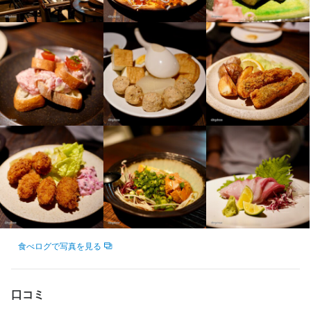
料理の腕もピカイチで絶品食事付♪

料理の腕もピカイチで絶品食事付♪

【まずはできることから！】

【まずはできることから！】

未経験でもOK！できることから始められます。

未経験でもOK！できることから始められます。

お仕事に不安がなくなるまで何度でもサポートしますので安心ス
お仕事に不安がなくなるまで何度でもサポートしますので安心ス
タート！

タート！

1人暮らしを始めた方は「絶品！簡単レシピ」も伝授してもらえた
1人暮らしを始めた方は「絶品！簡単レシピ」も伝授してもらえた
り♪
り♪
この仕事のおすすめポイント
この仕事のおすすめポイント
【独立希望者歓迎】

【独立希望者歓迎】

店舗運営のノウハウ、仕入れ業者の紹介など、将来の独立に向け
店舗運営のノウハウ、仕入れ業者の紹介など、将来の独立に向け
必要なことはすべて教えます。

必要なことはすべて教えます。

他SNS運営なども必要に応じて行っていただけます。

他SNS運営なども必要に応じて行っていただけます。

食べログで写真を見る
【成果に応じた昇給アリ】

【成果に応じた昇給アリ】

目標の達成度合いやスキルアップの度合いによって、給与が上が
目標の達成度合いやスキルアップの度合いによって、給与が上が
ります。

ります。

口コミ