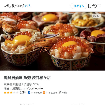
応募画面へ進む
応募画面へ進む
メニュー
ログイン
3
/
17
ログイン・無料会員登録
食べログ求人TOP
求人検索
マイページ管理
閲覧履歴
海鮮居酒屋 魚秀 渋谷桜丘店
東京都 渋谷区 /
渋谷
駅
305m
気になる求人
海鮮、居酒屋、オイスターバー
3.34
～￥3,999
～￥2,999
40席
検索履歴・保存した条件