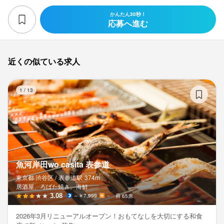
かんたん30秒！
応募へ進む
近くの似ている求人
魚
1
/
13
魚河岸田wo casita 表参道
東京都 渋谷区 /
表参道
駅
374m
居酒屋、ろばた焼き、海鮮
3.08
～￥7,999
－
65席
2026年3月リニューアルオープン！おもてなしを大切にする和食