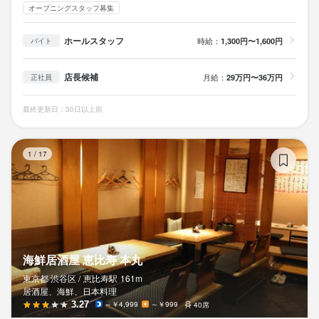
オープニングスタッフ募集
ホールスタッフ
時給：
1,300円〜1,600円
バイト
店長候補
月給：
29万円〜36万円
正社員
最終更新日：30日以上前
海
1
/
17
海鮮居酒屋 恵比寿 本丸
東京都 渋谷区 /
恵比寿
駅
161m
居酒屋、海鮮、日本料理
3.27
～￥4,999
～￥999
40席