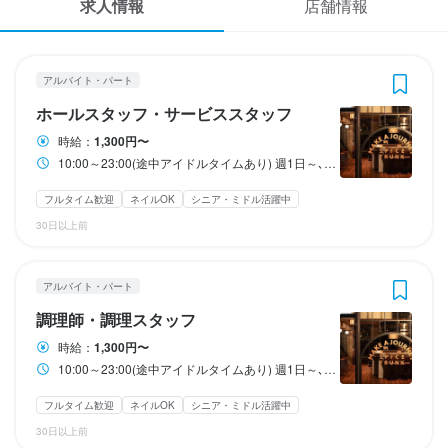
求人情報
店舗情報
応募履歴
WEB履歴書
海鮮居酒屋 魚秀 渋谷桜丘店
海鮮居酒屋 魚秀 渋谷桜丘店
アルバイト・パート
アルバイト・パート
アルバイト・パート
ホールスタッフ・サービススタッフ
調理師・調理スタッフ
スカウト・メルマガ受信設定
ホールスタッフ・サービススタッフ
時給：
1,300円〜
ヘルプ・お問い合わせフォーム
10:00～23:00(途中アイドルタイムあり) 週1日～､1日3h～応相談！17･18時～もok！
ホールスタッフ・サービススタッフ
調理師・調理スタッフ
掲載をご検討の店舗様へ
フルタイム歓迎
ネイルOK
シニア・ミドル活躍中
時給
時給
1,300円〜
1,300円〜
30日以上前
食べログ求人PRESS
昇給あり
昇給あり
交通費支給
交通費支給
扶養内勤務OK
扶養内勤務OK
プライバシーポリシー
給与補足
給与補足
アルバイト・パート
利用規約
22時以降深夜手当支給：時給25％UP！

22時以降深夜手当支給：時給25％UP！

調理師・調理スタッフ
交通費支給：実費(月上限10,000円)
交通費支給：実費(月上限10,000円)
企業情報
時給：
1,300円〜
10:00～23:00(途中アイドルタイムあり) 週1日～､1日3h～応相談！17･18時～もok！
収入例
収入例
時給1300円、週3日、1日4時間で勤務。 月々6万2400円の収入。
時給1300円、週3日、1日4時間で勤務。 月々6万2400円の収入。
フルタイム歓迎
ネイルOK
シニア・ミドル活躍中
（月４週換算で計算した目安金額です。）
（月４週換算で計算した目安金額です。）
30日以上前