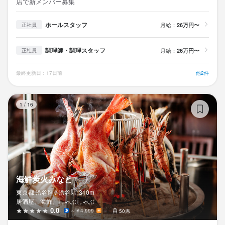
店で新メンバー募集
ホールスタッフ
月給：
26万円〜
正社員
調理師・調理スタッフ
月給：
26万円〜
正社員
最終更新日：17日前
他2件
海
1
/
16
海鮮炭火みなと
東京都 渋谷区 /
渋谷
駅
310m
居酒屋、海鮮、しゃぶしゃぶ
0.0
～￥4,999
－
50席