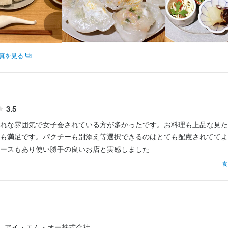
人物像
・経験
柄と意欲を重視

人物像
経験
のある方



好きな方

真を見る
さん、主婦（夫）さん

して作業できる方

！

人物像
で働きたい方

な方

な方

な方

ランクありの方

てみたい方

とが好きな方

3.5
者の方

な方

者の方

さん、主婦（夫）さん

れな雰囲気で女子会されている方が多かったです。お料理も上品な見た
りの方

！
！

も満足です。パクチーも別添え等選択できるのはとても配慮されててよ
さん

な方

ースもあり使い勝手の良いお店と実感しました
な方

食
活かしたい方

流れ
で働きたい方

園や学校に行っている間の時間を有効活用したい方

合否を決定します。

！
！
ては書類選考がございます。
流れ
アイ・エム・オー株式会社