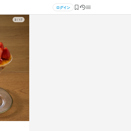
ログイン
3
/
17
3
3
3
 / 
 / 
 / 
5
5
5