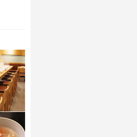
ておりますので、シーンに合わせてお選びください。
安心くださ
心して始めら