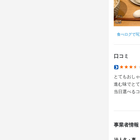
求める
歓迎スキル
未経験でも人
求める
飲食店での調理
・体力に自信
・未経験の方
・一人作業が
食べログで写
・フリーター
・黙々と集中
・WワークOK
求める
・固定の時間
・餃子が好き
口コミ
・餃子が好き
・料理が好き
・未経験、ブ
・餃子を作っ
・人と話すこ
・飲食店経験
・料理が好き
・飲食店経験
・フリーター
とてもおしゃ
・ブランクあ
歓迎します
・WワークOK
進む味でとて
・フリーター
・餃子が好き
当日選べるコ
・Wワーク

・料理が好き
・調理経験を
選考の
・時間を固定
・子供が幼稚
一次面接後に
歓迎します
歓迎します
場合によっ
事業者情報
選考の
法人名・事