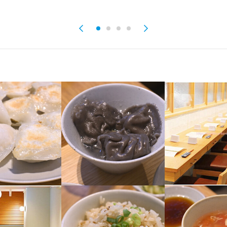
ット

け

焼く、揚げる等の簡単な調理が多いのですぐに覚えられます♪

作り

での応対

の提供

のブレンド

の提供　等

詰め　等

数はご相談可能。

機械を使って行っておりますので、

スタッフが丁寧に教えてくれるので未経験の方・ブランクのある方もご
から夕方の時間帯に入れる方歓迎！

少ない方もご安心ください。

スタッフが丁寧に教えてくれるので未経験の方・ブランクのある方も安
日等ご相談可能。

イーサイリューシャン）とは

募ください！

募ください！

高槻市に本店を構えた人気店で

日で1年間の予約が埋まる程でした。

イーサイリューシャン）とは

イーサイリューシャン）とは

る餃⼦は「幻の餃⼦」と呼ばれ、

高槻市に本店を構えた人気店で

高槻市に本店を構えた人気店で

いつの⽇か」と⾷すことを待ち望む逸品。

日で1年間の予約が埋まる程でした。

日で1年間の予約が埋まる程でした。

⼦」をより多くの⽅に召し上がっていただきたい、

る餃⼦は「幻の餃⼦」と呼ばれ、

る餃⼦は「幻の餃⼦」と呼ばれ、

胸に本店の味をそのままに気軽にカジュアルに

いつの⽇か」と⾷すことを待ち望む逸品。

いつの⽇か」と⾷すことを待ち望む逸品。

"溢彩流香 餃子小厨"を東京・恵比寿にオープンしました。

⼦」をより多くの⽅に召し上がっていただきたい、

⼦」をより多くの⽅に召し上がっていただきたい、

使用

胸に本店の味をそのままに気軽にカジュアルに

胸に本店の味をそのままに気軽にカジュアルに

る食材の組み合わせ

"溢彩流香 餃子小厨"を東京・恵比寿にオープンしました。

"溢彩流香 餃子小厨"を東京・恵比寿にオープンしました。

味を引き出した優しい味わい

まった唯一無二の餃子を提供しています。
