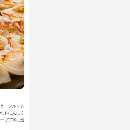
子店です。

オシャレな餃
餃子とパフェを楽しめる＜溢彩流香女子会コース＞
オシャレな餃
と、ツルンと
おすすめコースは炊き込みご飯とパフェが選べる「溢彩流
れもにんにく
た2種類のパフェは乳製品本来の美味しさを存分に楽しめ
ーで丁寧に造
後でもペロッと召し上がれるよう、軽めに仕上げています
しずつ楽しめる「テイスティングコース」も人気。ナチュ