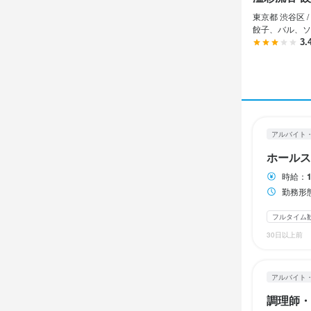
アルバイト・パ
アルバイト・パ
アルバイト・パ
東京都 渋谷区 /
ホール
調理師
調理師
餃子、バル、ソ
3.
ホール
調理師
調理師
時給
時給
時給
1,
1,
1,
昇給あり
昇給あり
昇給あり
交
交
交
アルバイト
給与補足
給与補足
給与補足
ホールス
交通費支給（
交通費支給（
交通費支給（
時給：
勤務形態：シフ
勤務時
勤務時
勤務時
フルタイム
30日以上前
勤務形態：シ
勤務形態：シ
シフト制

・9:00～18
10:00～2
・週2、3日～
アルバイト
10:00～2
特にランチタ
調理師・
ディナータイ
※勤務時間や