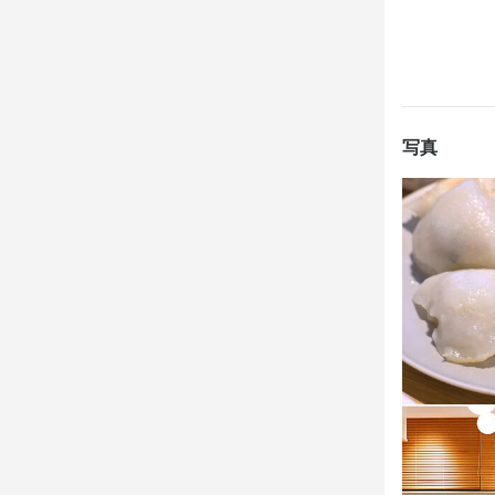
　・野菜のカ
・オーダー受
　→ゆでる、
　・餃子の餡
・レジやお席
・料理やお酒
　・餃子の皮
・料理やお酒
　・餃子の袋
曜日や出勤日
　餃子包みは
社員や先輩
ランチタイム
　調理経験の
写真
い。

社員や先輩
勤務時間や曜
れます。

★溢彩流香（
お気軽にご応
お気軽にご応
かつて大阪・
その人気は1
★溢彩流香（
★溢彩流香（
名物料理であ
かつて大阪・
かつて大阪・
多くの⽅が「
その人気は1
その人気は1
その「幻の餃
名物料理であ
名物料理であ
という思いを
多くの⽅が「
多くの⽅が「
楽しめるお店
その「幻の餃
その「幻の餃
・にんにく不
という思いを
という思いを
・意外性のあ
楽しめるお店
楽しめるお店
・素材本来の
こだわりがつ