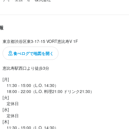
流れ
採用担当者からのメッセージ
合否を決定します。

合否を決定します。

ら勤務OK！土日祝日勤務可能な方歓迎です！

ては書類選考がございます。
ては書類選考がございます。
味をお持ちでしたらぜひご応募ください！
報
採用担当者からのメッセージ
採用担当者からのメッセージ
東京都渋谷区東3-17-15 VORT恵比寿V 1F
ったりしますので、体力に自信のある方大歓迎です！

ら勤務OK！平日ランチタイム勤務可能な方歓迎です！

食べログで地図を開く
味をお持ちでしたらぜひご応募ください！
味をお持ちでしたらぜひご応募ください！
子小厨 恵比寿
恵比寿駅西口より徒歩3分
[月]

-17-15 VORT恵比寿V 1F
　11:30 - 15:00（L.O. 14:30）

　18:00 - 22:00（L.O. 料理21:00 ドリンク21:30）

子小厨 恵比寿
[火]

業者名
子小厨 恵比寿
　定休日

・オー株式会社
[水]

　定休日

-17-15 VORT恵比寿V 1F
[木]

-17-15 VORT恵比寿V 1F
06/25
　11:30 - 15:00（L.O. 14:30）
