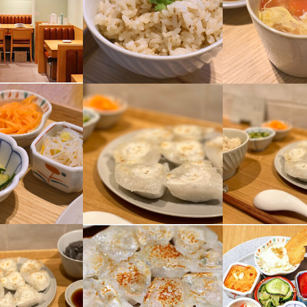
県備前市に移転しました。
県備前市に移転しました。
求人を選択する
求人を選択する
求人を選択する
求人を選択する
県備前市に移転しました。
事のおすすめポイント
事のおすすめポイント
ホールスタッフ
店長候補
ホールスタッフ
料理長候補
時給：
時給：
月給：
月給：
1,400円〜1,400円
1,300円〜1,600円
40万円〜70万円
25万円〜45万円
バイト
正社員
バイト
正社員
事のおすすめポイント
数はご相談可能。

数はご相談可能。

調理師・調理スタッフ
料理長候補
タッフが丁寧に教えてくれるのでブランクのある方も安心して始められ
時給：
月給：
1,400円〜1,400円
40万円〜70万円
タッフが丁寧に教えてくれるのでブランクのある方も安心して始められ
バイト
正社員
数はご相談可能。

は名物の水晶餃子をはじめとした当店自慢の餃子がまかないで食べられま
は名物の水晶餃子をはじめとした当店自慢の餃子がまかないで食べられま
タッフが丁寧に教えてくれるのでブランクのある方も安心して始められ
名物の水晶餃子をはじめとした当店自慢の餃子がまかないで食べられます
調理師・調理スタッフ
時給：
1,400円〜1,400円
バイト
ので、体力に自信のある方大歓迎です！
格
くスキル
・経験
格
柄と意欲を重視しております。

・経験
格
上の方を対象としております。
経験
・経験
・経験
ョン能力
飲食店での接客経験
柄と意欲を重視しております。

上の方を対象としております。