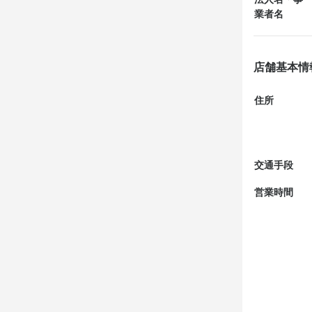
選考の
お店の
業者名
一次面接後に
一次面接後に
週2、3日か
場合によっ
場合によっ
少しでも興
店舗基本情
お店の
お店の
住所
重いものを持
週2、3日か
少しでも興
店名
少しでも興
溢彩流香 餃
交通手段
勤務地
営業時間
東京都渋谷区東3
店名
店名
溢彩流香 餃
法人名・事
溢彩流香 餃
アイ・エム
勤務地
勤務地
東京都渋谷区東3
東京都渋谷区東3
最終更新日2026/