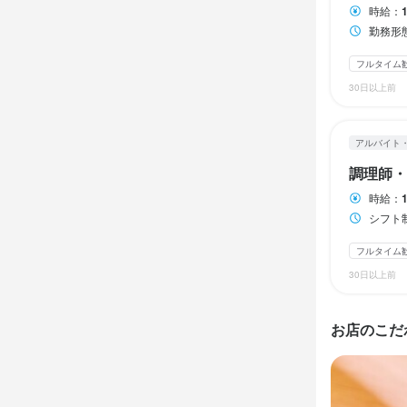
※勤務時間や
時給：
ダブルワーク・
※勤務時間や
勤務形態：シフ
ダブルワーク・
ダブルワーク・
フルタイム
休日・
30日以上前
休日・
1か月ごとの
休日・
1か月毎のシ
1か月毎のシ
アルバイト
調理師・
待遇
待遇
時給：
【社会保険】
待遇
シフト制 
【社会保険】
雇用保険、労
【社会保険】
雇用保険、労
フルタイム
雇用保険、労
【福利厚生】
30日以上前
【福利厚生】
●美味しい餃
【福利厚生】
●美味しい餃
　→名物の水
●美味しい餃
　→名物の水
●交通費支給（
お店のこだ
　→名物の水
●交通費支給（
●制服貸出

●交通費支給（
●制服貸出

●昇給あり
●制服貸出

●昇給あり
まかない・食事
●昇給あり
まかない・食事