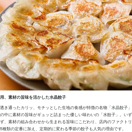
補助あり
制服貸与
経験者歓迎
フリーター歓迎
女性活躍中
ブランクOK
駅チカ(徒歩5分以内)
面接1回
経験者歓迎
フリーター歓迎
女性活躍中
ブランクOK
駅チカ(徒歩5分以内)
面接1回
経験者歓迎
フリーター歓迎
女性活躍中
ブランクOK
駅チカ(徒歩5分以内)
面接1回
容
容
容
子店の調理スタッフ募集★

子店の餃子製造スタッフ募集★

子店のホールスタッフ募集★

ンクありOK♪

ンクありOK♪

ンクありOK♪

10:00～15:00の時間帯に入れる方歓迎！

ムに入れる方、閉店作業できる方大歓迎です！

気を集めた「溢彩流香」のカジュアル店。

気を集めた「溢彩流香」のカジュアル店。

一品料理をナチュラルワイン等のドリンクと共に楽しめるオシャレな餃
気を集めた「溢彩流香」のカジュアル店。

や一品料理をナチュラルワイン等のドリンクと共に楽しめる女性中心の
用、素材の旨味を活かした水晶餃子
製造するラボスタッフを募集します。

や一品料理をナチュラルワイン等のドリンクと共に楽しめる女性中心の
タッフを募集します。

イメージを大きく覆すオシャレなお店で楽しく働きませんか？

透き通ったカリッ、モチッとした生地の食感が特徴の名物「水晶餃子」
タッフを募集します。

イメージを大きく覆す清潔でオシャレなお店で楽しく働きませんか？

の中に素材の旨味がギュッと詰まった優しい味わいの「水餃子」。いず
イメージを大きく覆す清潔でオシャレなお店で楽しく働きませんか？



ず、素材の組み合わせから生まれる旨味にこだわり、店内のファクトリ


子製造

5種類の定番に加え、定期的に変わる季節の餃子も人気の理由です。


の調理や仕込み
