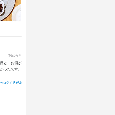
おかち11
目と、お酒が
かったです。
べログで見る