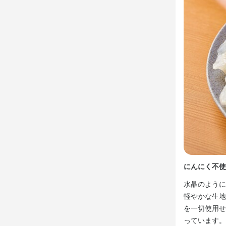
まかない・食事
特徴
特徴
学歴不問
未
特徴
学歴不問
未
学歴不問
未
仕事内
仕事内
仕事内容

仕事内
★オシャレ餃
★オシャレ餃
★オシャレ餃
未経験・ブラ
未経験・ブラ
未経験・ブラ
ランチタイムの
ディナータイ
水晶餃子で人
水晶餃子で人
名物の餃子や
水晶餃子で人
名物の餃子
にんにく不使
今回は餃子を
名物の餃子
子店の調理ス
餃子屋さんの
水晶のように
子店の調理ス
餃子屋さんの
軽やかな生地
餃子屋さんの
【仕事内容】
を一切使用せ
【仕事内容】
●ラボでの餃
っています。
【仕事内容】
・キッチンで