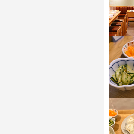
※本店は岡山
※本店は岡山
※本店は岡山
この仕
この仕
この仕
曜日や出勤日
曜日や出勤日
社員や先輩ス
社員や先輩ス
曜日や出勤日
休憩時間に
休憩時間に
社員や先輩ス
休憩時間には
力仕事です
応募資
身に付
盛り付け技術
必須スキル
応募資
未経験でも人
歓迎スキル
応募資
※高校卒業以
飲食店での調理
必須スキル
歓迎スキル
コミュニケーシ
未経験でも人
※高校卒業以