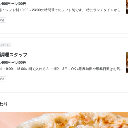
勤務日数はお気軽にご相談ください。
1,400円〜1,400円
副業OK
フルタイム歓迎
転勤なし
長期勤務歓迎
週2日からOK
シフト制
勤務日数はお気軽にご相談ください。
ト制 10:00～23:00の時間帯でのシフト制です。 特にランチタイムから夕方の時間帯に勤務できる方大歓迎です！ ※勤務時間や勤務日数はお気軽にご相談ください。
副業OK
フルタイム歓迎
転勤なし
長期勤務歓迎
週2日からOK
シフト制
副業OK
フルタイム歓迎
転勤なし
長期勤務歓迎
週2日からOK
シフト制
歓迎
休暇
休暇
シフト制
休暇
フト制
フト制
・パート
調理スタッフ
1,400円〜1,400円


・9:00～18:00の間で入れる方 ・週2、3日～OK ※勤務時間や勤務日数はお気軽にご相談ください。


災保険



災保険

歓迎
災保険





子のまかないあり



子のまかないあり

晶餃子をはじめとした当店自慢の餃子が食べられます！

子のまかないあり

晶餃子をはじめとした当店自慢の餃子が食べられます！

片道530円迄or1ヵ月定期代支給）

わり
晶餃子をはじめとした当店自慢の餃子が食べられます！

片道530円迄or1ヵ月定期代支給）

片道530円迄or1ヵ月定期代支給）

補助あり
制服貸与
補助あり
制服貸与