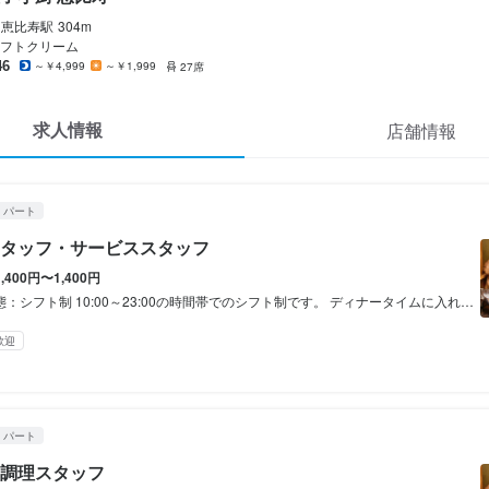
溢彩流香 餃子小厨 恵比寿
溢彩流香 餃子小厨 恵比寿
溢彩流香 餃子小厨 恵比寿
ート
ート
ート
恵比寿
駅
304m
スタッフ・サービススタッフ
・調理スタッフ
・調理スタッフ
フトクリーム
46
～￥4,999
～￥1,999
27席
スタッフ・サービススタッフ
・調理スタッフ
・調理スタッフ
求人情報
店舗情報
400円〜1,400円
400円〜1,400円
400円〜1,400円
通費支給
通費支給
通費支給
扶養内勤務OK
扶養内勤務OK
扶養内勤務OK
・パート
タッフ・サービススタッフ
片道530円迄or1ヵ月定期代支給）
片道530円迄or1ヵ月定期代支給）
片道530円迄or1ヵ月定期代支給）
1,400円〜1,400円
ト制 10:00～23:00の時間帯でのシフト制です。 ディナータイムに入れる方、閉店作業できる方大歓迎です！ ※勤務時間や勤務日数はお気軽にご相談ください。
間
間
間
歓迎
フト制

フト制

:00の間で入れる方

3:00の時間帯でのシフト制です。

OK

・パート
3:00の時間帯でのシフト制です。

イムから夕方の時間帯に勤務できる方大歓迎です！

調理スタッフ
ムに入れる方、閉店作業できる方大歓迎です！

勤務日数はお気軽にご相談ください。