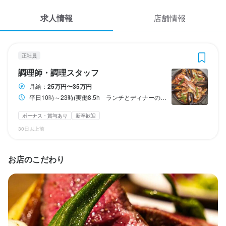
応募履歴
3
 / 
3
求人情報
店舗情報
WEB履歴書
スペイン食堂 CHICALIBRE
正社員
調理師・調理スタッフ
スカウト・メルマガ受信設定
正社員
調理師・調理スタッフ
ヘルプ・お問い合わせフォーム
調理師・調理スタッフ
月給：
25万円〜35万円
平日10時～23時(実働8.5h ランチとディナーの間に休憩があります。) 土日11時～22時
掲載をご検討の店舗様へ
月給
250,000円〜350,000円
食べログ求人PRESS
ボーナス・賞与あり
新卒歓迎
ボーナス・賞与あり
交通費支給
インセンティブあり
30日以上前
プライバシーポリシー
給与補足
利用規約
毎月の利益によりボーナスがでることもあります！
お店のこだわり
企業情報
勤務時間
平日10時～23時(実働8.5h　ランチとディナーの間に休憩がありま
す。)
