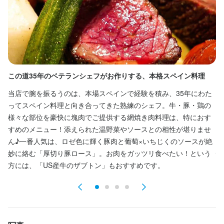
土日11時～22時
転勤なし
長期勤務歓迎
休日・休暇
月曜日定休プラス月に2回火曜日休み(計6,7日)

この道35年のベテランシェフがお作りする、本格スペイン料理
ワ
年末年始6～7日、夏季休暇3～5日
当店で腕を振るうのは、本場スペインで経験を積み、35年にわた
グ
夏季休暇あり
年末年始休暇あり
ってスペイン料理と向き合ってきた熟練のシェフ。牛・豚・鶏の
3
様々な部位を豪快に塊肉でご提供する網焼き肉料理は、特におす
種
すめのメニュー！添えられた温野菜やソースとの相性が堪りませ
ら
待遇
ん♪一番人気は、ロゼ色に輝く豚肉と葡萄×いちじくのソースが絶
飲
・雇用保険、健康保険あり

妙に絡む「厚切り豚ロース」。お肉をガッツリ食べたい！という
性
・海外研修あり(成績による)

方には、「US産牛のザブトン」もおすすめです。
お
・店内禁煙

・独立応援(独立店舗買取相談)
まかない・食事補助あり
社会保険完備
制服貸与
研修制度あり
海外研修あり
生産者への訪問研修あり
独立支援制度あり
髪型自由
服装自由
ひげOK
ピアスOK