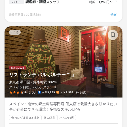
調理師・調理スタッフ
時給：
1,250円〜
バイト
最終更新日：30日以上前
他4件
リ
1
/
13
リストランテ バル ポルテーニョ
東京都 墨田区 /
錦糸町
駅
302m
スペイン料理、バル、ステーキ
3.58
～￥9,999
～￥2,999
24席
スペイン・南米の郷土料理専門店 個人店で裁量大きさ◎やりたい
事が存分にできる環境！多様なスキルUPも
食べログ評価 3.5以上
個人経営
小さなお店