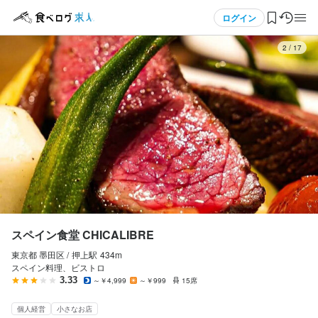
応募画面へ進む
メニュー
ログイン
3
/
17
ログイン・無料会員登録
食べログ求人TOP
求人検索
マイページ管理
閲覧履歴
スペイン食堂 CHICALIBRE
東京都 墨田区 /
押上
駅
434m
気になる求人
スペイン料理、ビストロ
3.33
～￥4,999
～￥999
15席
検索履歴・保存した条件
個人経営
小さなお店