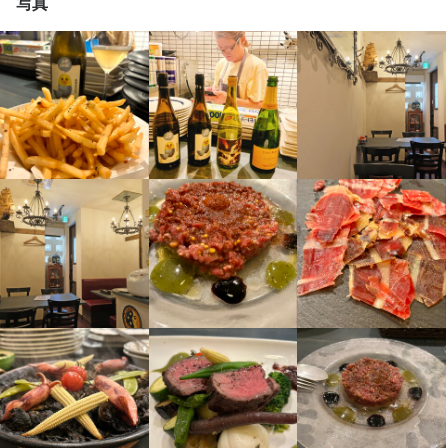
写真
特徴
学歴不問
未経験者歓迎
独立希望者歓迎
新卒歓迎
第二新卒歓迎
Uターン・Iターン歓迎
フリーター歓迎
女性活躍中
駅チカ(徒歩5分以内)
個人経営(2店舗以内)
小さなお店(20席未満)
応募者全員と面接
面接1回
仕事内容
スペイン料理のキッチンをおまかせします。

スペインで修行したオーナー直接全てのレシピをお教えします。
スペインだけではなく、イタリアン、フレンチ、ドイツ料理もこ
なすシェフのもとで働きませんか？

小さいお店なのでお客様の顔を見ながら、和やかな雰囲気で仕事
ができます。将来独立するためのノウハウや、個人店ならではの
身に付くスキル