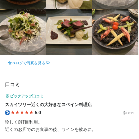
包丁さばき
盛り付け技術
ワインの知識
肉の知識
野菜の知識
サービスマナー
出店開業ノウハウ
店舗運営
メニュー開発
仕入れ・食材の目利き
応募資格
必須スキル・経験
食べログで写真を見る
飲食店での調理経験
歓迎スキル・経験
口コミ
コミュニケーション能力
飲食店での調理経験
飲食店での接客経験
ピックアップ口コミ
スカイツリー近くの大好きなスペイン料理店
求める人物像
5.0
R811
珍しく2軒目利用。

お客様との時間を楽しめる方

近くのお店でのお食事の後、ワインを飲みに。

自分で進んで考えられる方
