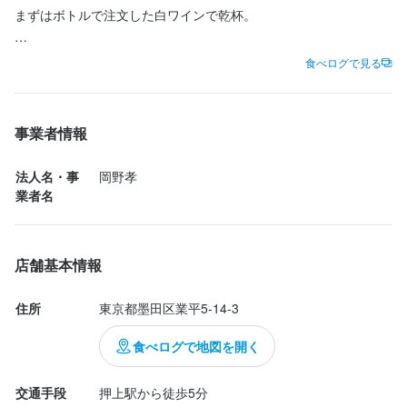
人が好きな方
まずはボトルで注文した白ワインで乾杯。

・秋刀魚とナスのオーブン焼き

食べログで見る
・ガーリックバターポテト

店名
お料理はこちらの2品。

事業者情報
スペイン食堂 CHICALIBRE
お食事は軽めにしてきたので、こちらのお店でのお食事の余力を
法人名・事
岡野孝
勤務地
残してあり。

業者名
東京都墨田区業平5-14-3
白ワインが進むこちらの2品を味わうことができ大満足。

秋刀魚とナスのオーブン焼きはソースの旨味もすごい！

連絡先
ガーリックバターポテトはたまらない背徳感！

店舗基本情報
035-637-8497
シェフと奥様との会話も毎度楽しく。

住所
東京都墨田区業平5-14-3
法人名・事業者名
常連さんも気さくに話してくださる、とってもアットホームなお
岡野孝
店。
食べログで地図を開く
交通手段
押上駅から徒歩5分
最終更新日2026/01/15