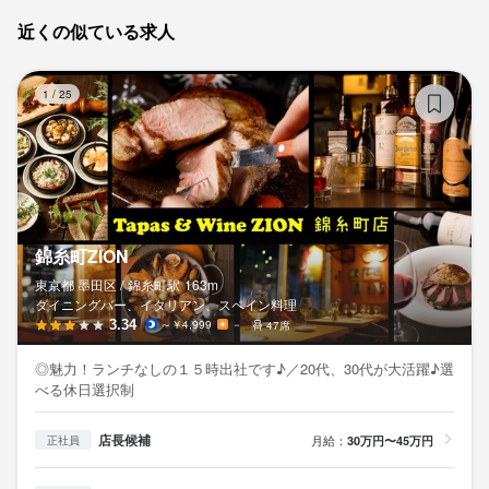
近くの似ている求人
錦
1
/
25
錦糸町ZION
東京都 墨田区 /
錦糸町
駅
163m
ダイニングバー、イタリアン、スペイン料理
3.34
～￥4,999
－
47席
◎魅力！ランチなしの１５時出社です♪／20代、30代が大活躍♪選
べる休日選択制
店長候補
月給：
30万円〜45万円
正社員