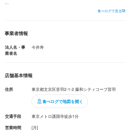
どこかで聞いた店名だなと思ったら

食べログで見る
目白通りの坂を上って、椿山荘の近くにある

イタリアンの支店だと後で気づきました。

事業者情報
11時半頃の入店で、先客数名、後客10名以上。

お昼近くになり、どんどんお客さんがやってきました。

法人名・事
今井寿
業者名
ランチメニューは、パスタ5種類、魚料理、肉料理、

ピザ、ステーキ。

店舗基本情報
セットは、前菜、デザートの有無で値段が変わってきます。

住所
東京都文京区音羽2-1-2 藤和シティコープ音羽
前菜なしのデザート付きのBセットで、

メインは魚料理にしました。

食べログで地図を開く
この日は、トロトロ泳がせた白身魚のソテー。

デザートは日替わりかジェラートで、

交通手段
東京メトロ護国寺徒歩1分
日替わりのチーズケーキにしました。

営業時間
[月]
