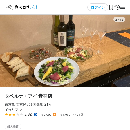
応募画面へ進む
メニュー
ログイン
3
/
16
タベルナ・アイ 音羽店
正社員
ログイン・無料会員登録
ホールスタッフ・サービススタッフ
ホールスタッフ・サービススタッフ
食べログ求人TOP
月給
250,000円〜300,000円
求人検索
昇給あり
交通費支給
インセンティブあり
マイページ管理
試用期間
１ヶ月　２５００００円〜
閲覧履歴
タベルナ・アイ 音羽店
東京都 文京区 /
護国寺
駅
217m
気になる求人
イタリアン
勤務時間
3.32
～￥3,999
～￥1,999
31席
検索履歴・保存した条件
10:00〜22:00

個人経営
休憩　2時間