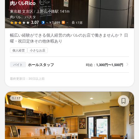
肉バルRico
東京都 文京区 /
上野広小路
駅
141m
肉バル、パスタ
3.07
～￥7,999
－
17席
幅広い経験ができる個人経営の肉バルのお店で働きませんか？ 日
曜・祝日定休その他休暇あり
個人経営
小さなお店
ホールスタッフ
時給：
1,300円〜1,500円
バイト
最終更新日：30日以上前
tr
1
/
17