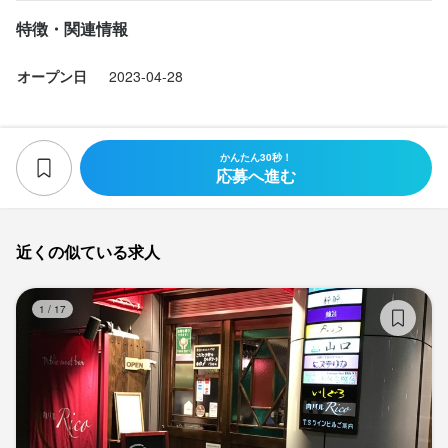
特徴・関連情報
オープン日
2023-04-28
かんたん30秒！
応募へ進む
近くの似ている求人
肉
1
/
17