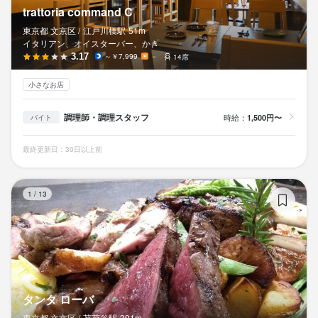
trattoria command C
東京都 文京区 /
江戸川橋
駅
51m
イタリアン、オイスターバー、かき
3.17
～￥7,999
－
14席
小さなお店
調理師・調理スタッフ
時給：
1,500円〜
バイト
最終更新日：30日以上前
タ
1
/
13
タンタ ローバ
東京都 文京区 /
茗荷谷
駅
391m