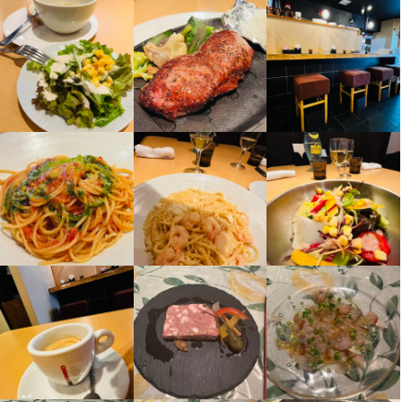
店名
タベルナ・アイ 音羽店
勤務地
東京都文京区音羽2-1-2 藤和シティコープ音羽
連絡先
03-3945-1051
法人名・事業者名
今井寿
最終更新日2026/04/30