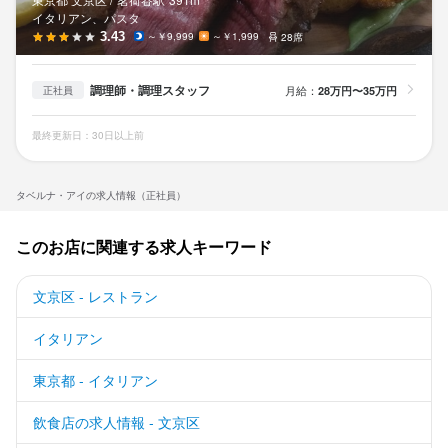
イタリアン、パスタ
3.43
～￥9,999
～￥1,999
28席
調理師・調理スタッフ
月給：
28万円〜35万円
正社員
最終更新日：30日以上前
タベルナ・アイの求人情報（正社員）
このお店に関連する求人キーワード
文京区 - レストラン
イタリアン
東京都 - イタリアン
飲食店の求人情報 - 文京区