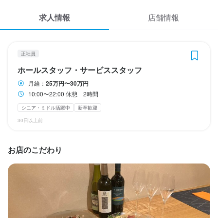
応募履歴
終電考慮あり
転勤なし
長期勤務歓迎
求人情報
店舗情報
WEB履歴書
休日・休暇
スカウト・メルマガ受信設定
正社員
毎月曜日・隔週火曜日

ホールスタッフ・サービススタッフ
夏季休暇　年末年始休暇
ヘルプ・お問い合わせフォーム
月給：
25万円〜30万円
夏季休暇あり
年末年始休暇あり
10:00〜22:00 休憩 2時間
掲載をご検討の店舗様へ
シニア・ミドル活躍中
新卒歓迎
食べログ求人PRESS
待遇
30日以上前
プライバシーポリシー
雇用保険　労災保険

利用規約
交通費支給
お店のこだわり
まかない・食事補助あり
制服貸与
企業情報
特徴
学歴不問
未経験者歓迎
新卒歓迎
シニア・ミドル活躍中
女性活躍中