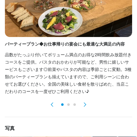
ブランクOK
駅チカ(徒歩5分以内)
個人経営(2店舗以内)
応募者全員と面接
面接1回
仕事内容
お客様への配膳サービス
パーティープラン◆お仕事帰りの宴会にも最適な大満足の内容
多
品数がたっぷり付いてボリューム満点のお得な2時間飲み放題付き
当
この仕事のおすすめポイント
コースをご提供。パスタのおかわりが可能など、男性に嬉しいサ
ア
ービスもございます◎前菜やパスタの内容は季節ごとに変動。3種
で
自己のスキルアップがしやすい

類のパーティープランも揃えていますので、ご利用シーンに合わ
変
明るい雰囲気
せてお選びください。全国の美味しい食材を散りばめた、当店こ
適
だわりのコースを一度ぜひご利用ください♪
も
身に付くスキル
包丁さばき
盛り付け技術
製パン技術
高級食材の知識
ワインの知識
リキュール・スピリッツの知識
肉の知識
魚の知識
野菜の知識
チーズの知識
洋菓子の知識
食器の知識
サービスマナー
テーブルマナー
店舗運営
写真
メニュー開発
仕入れ・食材の目利き