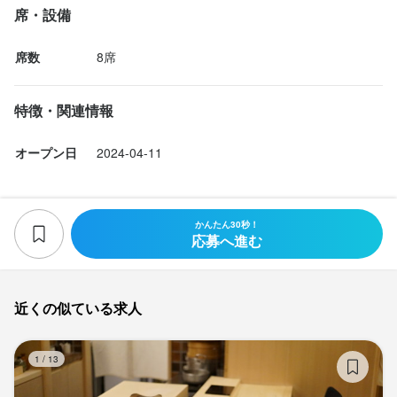
オシャレなお店で働きたい方

株式会社エフアンドコー（関西）
法人名・事業者名
席・設備
高級食材の知識
英会話
ワインの知識
日本酒の知識
ウイスキーの知識
店舗マネジメントに興味がある方

株式会社エフアンドコー（関西）
リキュール・スピリッツの知識
食器の知識
テーブルマナー
出店開業ノウハウ
お店の採用担当者からのメッセージ
店舗運営
席数
8席
最終更新日2026/02/04
お店の採用担当者からのメッセージ
まずは一度お話しませんか。

最終更新日2025/11/14
ご応募お待ちしております！
まずは一度お話しませんか。

お店の採用担当者からのメッセージ
応募資格
特徴・関連情報
ご応募お待ちしております！
まずは一度お話しませんか。

歓迎スキル・経験
オープン日
2024-04-11
ご応募お待ちしております！
□学歴・資格不問！

□やる気があれば未経験OK！

店名
※鮨、和食経験ある方優遇します
鮨 江藤
かんたん30秒！
店名
応募へ進む
鮨 江藤
勤務地
店名
東京都中央区銀座6-9-13 中嶋ビル 1F
鮨 江藤
求める人物像
勤務地
近くの似ている求人
東京都中央区銀座6-9-13 中嶋ビル 1F
【こんな方を歓迎いたします】

法人名・事業者名
勤務地
鮨
株式会社エフアンドコー（関西）
東京都中央区銀座6-9-13 中嶋ビル 1F
クオリティの高い食材を扱いたい方

1
/
13
法人名・事業者名
一生モノの技術を習得したい方

株式会社エフアンドコー（関西）