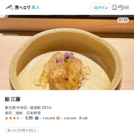
応募画面へ進む
応募画面へ進む
応募画面へ進む
応募画面へ進む
応募画面へ進む
応募画面へ進む
メニュー
ログイン
3
/
13
ログイン・無料会員登録
食べログ求人TOP
求人検索
マイページ管理
閲覧履歴
鮨 江藤
東京都 中央区 /
銀座
駅
251m
気になる求人
寿司、海鮮、日本料理
3.55
～￥29,999
～￥29,999
8席
検索履歴・保存した条件
食べログ評価 3.5以上