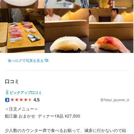
料理に興味がある方、人と関わるのが好きな方、大歓迎です。新
当店では、仕入れや食材の管理から始まり、仕込み・調理・盛り
【調理場での仕事内容】

付け、さらにメニューの考案まで、幅広い業務をお任せします。
発に至るまで、幅広く関わっていただきます。

しい環境で一緒に成長していきましょう！
付け、さらにメニューの考案まで、幅広い業務をお任せします。
・仕入れ・食材管理

寿司の握りだけでなく、一品料理も多く提供しており、調理全般
寿司の握りをはじめ、旬の食材を活かした一品料理など、多彩な
この仕事のおすすめポイント
寿司の握りだけでなく、一品料理も多く提供しており、調理全般
・仕込み

に携わっていただきます。

メニューづくりに携われる環境です。

に携わっていただきます。

・調理・盛り付け　

将来的には、店舗運営やスタッフ教育といったマネジメント業務
【当店で働くポイント】

この仕事のおすすめポイント
将来的には、店舗運営やスタッフ教育といったマネジメント業務
・メニュー開発　など

にもチャレンジできる環境です。

いずれは店舗の運営やスタッフ教育など、マネジメント業務にも
にもチャレンジできる環境です。

寿司の握りから一品料理まで、調理業務全般をお願いします。

【当店で働くポイント】

食材の魅力を最大限に引き出すのが、料理人の腕の見せどころ。
チャレンジしていただけることを期待しています。

【未経験でも安心・段階的な研修制度】

食材の魅力を最大限に引き出すのが、料理人の腕の見せどころ。
ゆくゆくは店舗運営やスタッフの教育などもお任せしたいと思っ
あなたの感性と技術で、お客様に心から満足いただける一皿を届
「食材をどう活かすか」は料理人にとって大切な力。あなたの発
初めての方でも安心できるよう、業務は段階を踏んで覚えていき
あなたの感性と技術で、お客様に心から満足いただける一皿を届
ています。

【未経験でも安心・段階的な研修制度】

けてください。

想力と技術で、お客様に感動を届けてください。

ます。

けてください。

食べログで写真を見る
食材を知り、いかしてこそ料理人！最高の食材とあなたの発想で
初めての方でも安心できるよう、業務は段階を踏んで覚えていき
・ドリンク作り

お客さまを楽しませてください！

ます。

【入社後のステップ】

【入社後のステップ】

・洗い場での作業

【入社後のステップ】

・ドリンク作り

入社後は、以下のような基本スキルをしっかりと身につけていた
まずは基礎からしっかり学んでいただきます。

・料理のご説明

口コミ
入社後は、以下のような基本スキルをしっかりと身につけていた
＜入社後、まずは…＞

・洗い場での作業

だきます。

・シャリの切り方（飯切り）

・お客様へのお声がけや接客の基本

だきます。

・シャリ切り(飯切り)

・料理のご説明

・卵焼きの基本

ピックアップ口コミ
一つひとつ丁寧に指導するので、しっかりスキルが身につきま
・卵の焼き方

・お客様へのお声がけや接客の基本

・シャリの切り方（飯切り）

・桂剥きなど包丁技術の習得

4.5
す。

Tokyo_goutmet_ol
・シャリの切り方（飯切り）

・桂剥きなどの包丁の使い方

一つひとつ丁寧に指導するので、しっかりスキルが身につきま
・玉子焼きの基本

・魚のおろし方

困ったときは周りがフォローする体制が整っているので、安心し
＜注文メニュー＞

・玉子焼きの基本

・魚のさばき方

す。

・桂剥きなどの包丁技術

・味噌汁の合わせ方　など

てスタートできます。

鮨江藤 おまかせ  ディナー18品 ¥27,500

・桂剥きなどの包丁技術

・味噌汁を合わせる　など

困ったときは周りがフォローする体制が整っているので、安心し
・魚のさばき方

・魚のさばき方

てスタートできます。

・味噌汁の合わせ方 など

一つひとつの技術を丁寧に教えていきますので、未経験の方もご
【週2日・1日4時間～勤務OK】

少人数のカウンター席で食べるお鮨って、滅多に行かないので結
・味噌汁の合わせ方 など

まずは基本的な調理技術を身に付けて頂きます。
