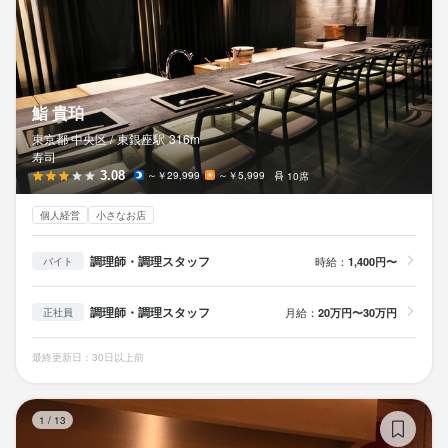
法人名・事業者名
株式会社エフアンドコー（関西）
最終更新日2025/10/16
鮨 貴珀
東京都 中央区 /
東銀座
駅
316m
寿司
3.08
～￥29,999
～￥5,999
10席
個人経営
小さなお店
調理師・調理スタッフ
時給：
1,400円〜
バイト
調理師・調理スタッフ
月給：
20万円〜30万円
正社員
最終更新日：30日以上前
鮨
1
/
13