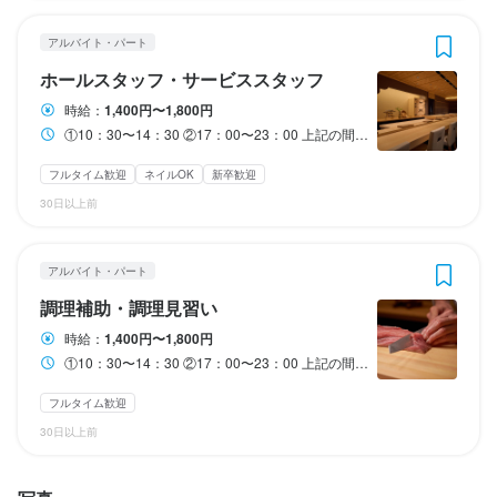
□有給休暇

□夏季休暇

□年末年始休暇

□夏季休暇

□夏季休暇

□年末年始休暇

□GW・SW休暇

□年末年始休暇

アルバイト・パート
休日・休暇
□年末年始休暇

□GW・SW休暇

□バースデー休暇

□慰安休暇

休日・休暇
ホールスタッフ・サービススタッフ
□GW・SW休暇

□バースデー休暇

□プラ1休暇

希望シフト制
□バースデー休暇

時給：
1,400円〜1,800円
希望シフト制
□プラ1休暇

□慰安休暇

今後の取り組み

□プラ1休暇

①10：30〜14：30 ②17：00〜23：00 上記の間でシフト制 ※週2日、1日4h〜OK！ 勤務時間は相談に応じます 昼のみ・夜のみOK！ フリーター・主婦（夫）・学生さんみんな歓迎 空いた時間を有効に使えます！ フルタイム勤務できる方大歓迎 WワークOK
□慰安休暇

□アニバーサリー休暇
□GW・SW休暇

□慰安休暇

□アニバーサリー休暇
□バースデー休暇

月8日以上休みあり
夏季休暇あり
年末年始休暇あり
GW休暇あり
待遇
フルタイム歓迎
ネイルOK
新卒歓迎
□アニバーサリー休暇
□プラ1休暇

特別休暇あり
月8日以上休みあり
夏季休暇あり
年末年始休暇あり
GW休暇あり
待遇
30日以上前
□慰安休暇

月8日以上休みあり
特別休暇あり
夏季休暇あり
年末年始休暇あり
GW休暇あり
まかないあり

□アニバーサリー休暇
特別休暇あり
まかないあり

　┗社員さんがお弁当を作ってくれます♪テイクアウトもOK！

　┗社員さんがお弁当を作ってくれます♪テイクアウトもOK！

待遇
制服貸与

月8日以上休みあり
夏季休暇あり
年末年始休暇あり
特別休暇あり
アルバイト・パート
制服貸与

待遇
社員登用制度あり

その数なんと35項！充実の福利厚生あり

待遇
調理補助・調理見習い
社員登用制度あり

髪型自由（派手すぎるものはNG）
その数なんと35項！充実の福利厚生あり

髪型規定内自由（派手すぎるものはNG）

待遇
時給：
1,400円〜1,800円
まかない・食事補助あり
社会保険完備
制服貸与
社員登用制度あり
その数なんと35項！充実の福利厚生あり

□まかないあり

ネイル可能（規定あり）
①10：30〜14：30 ②17：00〜23：00 上記の間でシフト制 ※週2日、1日4h〜OK！ 勤務時間は相談に応じます 昼のみ・夜のみOK！ フリーター・主婦（夫）・学生さんみんな歓迎 空いた時間を有効に使えます！ フルタイム勤務できる方大歓迎 WワークOK
□まかないあり

□社会保険完備

その数なんと35項！充実の福利厚生あり

まかない・食事補助あり
制服貸与
社員登用制度あり
ネイルOK
□まかないあり

□社会保険完備

□制服貸与

フルタイム歓迎
□社会保険完備

特徴
□制服貸与

□健康診断

□まかないあり

30日以上前
□制服貸与

□健康診断

□各種手当

□社会保険完備

未経験者歓迎
独立希望者歓迎
駅チカ(徒歩5分以内)
特徴
□健康診断

□各種手当

□従業員割引制度

□制服貸与

□各種手当

□従業員割引制度

□社員旅行あり(2020年度：タイ)

□健康診断
