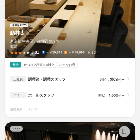
オシャレなお店で働きたい方

法人名・事業者名
最終更新日2025/10/16
店舗マネジメントに興味がある方

株式会社エフアンドコー（関西）
最終更新日2025/10/16
最終更新日2025/10/16
鮨桂太
お店の採用担当者からのメッセージ
東京都 中央区 /
築地
駅
309m
寿司
まずは一度お話しませんか。

3.81
～￥29,999
～￥19,999
8席
ご応募お待ちしております！
新着
食べログ評価 3.5以上
小さなお店
調理師・調理スタッフ
月給：
30万円〜
正社員
ホールスタッフ
時給：
1,600円〜
バイト
店名
鮨 江藤
最終更新日：2日前
勤務地
鮨
東京都中央区銀座6-9-13 中嶋ビル 1F
1
/
16