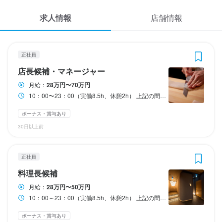
応募履歴
3
3
3
3
3
3
 / 
 / 
 / 
 / 
 / 
 / 
5
5
5
5
5
5
求人情報
店舗情報
WEB履歴書
鮨 江藤
鮨 江藤
鮨 江藤
鮨 江藤
鮨 江藤
鮨 江藤
正社員
正社員
正社員
正社員
アルバイト・パート
アルバイト・パート
店長候補・マネージャー
料理長候補
調理師・調理スタッフ
調理師・調理スタッフ
ホールスタッフ・サービススタッフ
調理補助・調理見習い
スカウト・メルマガ受信設定
正社員
店長候補・マネージャー
ヘルプ・お問い合わせフォーム
店長候補・マネージャー
料理長候補
調理師・調理スタッフ
調理師・調理スタッフ
ホールスタッフ・サービススタッフ
調理補助・調理見習い
月給：
28万円〜70万円
10：00〜23：00（実働8.5h、休憩2h） 上記の間でシフト制 【営業時間】 ・ランチ…12：00〜14：00 ・ディナー…17：30〜23：00
掲載をご検討の店舗様へ
月給
月給
月給
月給
時給
時給
280,000円〜700,000円
280,000円〜500,000円
280,000円〜
280,000円〜300,000円
1,400円〜1,800円
1,400円〜1,800円
食べログ求人PRESS
ボーナス・賞与あり
ボーナス・賞与あり
ボーナス・賞与あり
ボーナス・賞与あり
ボーナス・賞与あり
昇給あり
昇給あり
交通費支給
交通費支給
昇給あり
昇給あり
昇給あり
昇給あり
扶養内勤務OK
扶養内勤務OK
住宅手当あり
交通費支給
住宅手当あり
交通費支給
家族手当あり
家族手当あり
交通費支給
交通費支給
家族手当あり
家族手当あり
30日以上前
退職金あり
プライバシーポリシー
給与補足
試用期間
給与補足
研修期間
研修期間
利用規約
給与補足
 鮨職人の募集です

試用期間3ヶ月
※経験や能力を考慮し決定します。

※研修期間：最低14日間（時給1226円）
※研修期間：最低14日間（時給1226円）
正社員
 鮨職人の募集です

※経験や能力を考慮し決定します。

企業情報
料理長候補
※経験や能力を考慮し決定します。

給与補足
完全週休二日制での働き方も可能です！

給与補足
給与補足
完全週休二日制での働き方も可能です！

※経験や能力を考慮し決定します。

※経験・スキルにより延長の場合あり

※経験・スキルにより延長の場合あり

月給：
28万円〜50万円
完全週休二日制での働き方も可能です！

□昇給あり（年4回）※次長/店長A～D以上は年2回

┗研修後は各種手当がプラスで確実に給与UP

┗研修後は各種手当がプラスで確実に給与UP

10：00～23：00（実働8.5h、休憩2h） 上記の間でシフト制 【営業時間】 ・ランチ…12：00～14：00 ・ディナー…17：30～23：00
□昇給あり（年4回）※次長/店長A～D以上は年2回

□賞与あり

□賞与あり

□昇給あり（年4回）※次長/店長A〜D以上は年2回

□賞与あり

□交通費支給

ボーナス・賞与あり
□交通費支給

昇給あり

昇給あり
