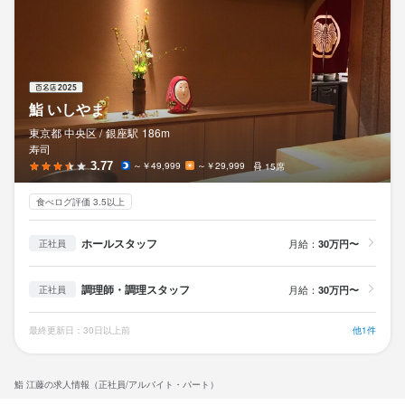
鮨 いしやま
東京都 中央区 /
銀座
駅
186m
寿司
3.77
～￥49,999
～￥29,999
15席
食べログ評価 3.5以上
ホールスタッフ
月給：
30万円〜
正社員
調理師・調理スタッフ
月給：
30万円〜
正社員
最終更新日：30日以上前
他1件
鮨 江藤の求人情報（正社員/アルバイト・パート）