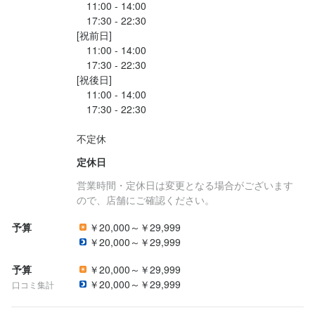
　11:00 - 14:00

仕入れ・食材の目利き
包丁さばき
飾り包丁
寿司技術
高級食材の知識
魚の知識
食器の知識
・落ち着いた雰囲気の店で働きたい方

・接客マナーを学びたい方
【努力と実力を正当に評価】

　17:30 - 22:30

テーブルマナー
出店開業ノウハウ
店舗運営
メニュー開発
・調理技術を学びたい方
応募資格
[祝前日]

経験者は即戦力として歓迎。

仕入れ・食材の目利き
　11:00 - 14:00

実力に応じて、短期間で店長や板前へのステップアップも可能で
応募資格
歓迎スキル・経験
　17:30 - 22:30

お店の採用担当者からのメッセージ
す。

[祝後日]

お店の採用担当者からのメッセージ
応募資格
未経験で入社し、半年で板場に立ったスタッフも在籍していま
歓迎スキル・経験
少しでも興味を持ってくださった方、まずはご応募ください。

□学歴・資格不問！

　11:00 - 14:00

す。

少しでも興味を持ってくださった方、まずはご応募ください。

□やる気があれば未経験OK！

　17:30 - 22:30

あなたとお会いできるのを楽しみにしております！
歓迎スキル・経験
□学歴・資格不問！

年齢や経験ではなく、「挑戦したい気持ち」に応える風土が根付
※鮨、和食経験ある方優遇します
あなたとお会いできるのを楽しみにしております！
□やる気があれば未経験OK！

いています。

不定休
□学歴・資格不問！

※鮨、和食経験ある方優遇します
□やる気があれば未経験OK！

定休日
【成長を続ける企業で、あなたの力を試せます】

※鮨、和食経験ある方優遇します
営業時間・定休日は変更となる場合がございます
求める人物像
新店舗を続々オープン中。ポストも拡大予定です。

店名
ので、店舗にご確認ください。
今後は海外出店も視野に入れており、チャンスの幅はさらに広が
求める人物像
【こんな方を歓迎いたします】

鮨 江藤
店名
ります。

予算
￥20,000～￥29,999
鮨 江藤
クオリティの高い食材を扱いたい方

【こんな方を歓迎いたします】

「飲食の道で本気で成長したい」そんな想いを、私たちは全力で
求める人物像
￥20,000～￥29,999
一生モノの技術を習得したい方

勤務地
クオリティの高い食材を扱いたい方

応援します。
オシャレなお店で働きたい方

【こんな方を歓迎いたします】

東京都中央区銀座6-9-13 中嶋ビル 1F
勤務地
予算
￥20,000～￥29,999
一生モノの技術を習得したい方

店舗マネジメントに興味がある方

東京都中央区銀座6-9-13 中嶋ビル 1F
クオリティの高い食材を扱いたい方

￥20,000～￥29,999
口コミ集計
オシャレなお店で働きたい方

一生モノの技術を習得したい方

法人名・事業者名
身に付くスキル
店舗マネジメントに興味がある方
