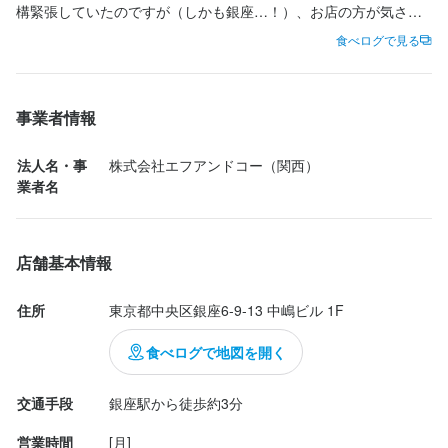
安心ください。

「家事や育児と両立したい」「学校終わりに働きたい」「空いた
構緊張していたのですが（しかも銀座…！）、お店の方が気さく
スキルに応じて、徐々にできることを増やしていきましょう♪

【週2日・1日4時間～勤務OK】

はじめは基礎からスタートし、経験や習得状況に応じて段階的に
経験に応じて徐々にステップアップし、できることを増やしてい
時間で効率よく稼ぎたい」

でノリのいい人だったのでお話しやすく食事の序盤で緊張がほぐ
食べログで見る
はじめは基礎からスタートし、経験や習得状況に応じて段階的に
優しい先輩スタッフが一から丁寧にサポートしますのでご安心く
「家事や育児と両立したい」「学校終わりに働きたい」「空いた
ステップアップしていただきます。

きましょう。

そんなご希望に応えられる柔軟なシフト制です。

れました！店内は静かすぎずほどよく話ができる雰囲気で、時々
ステップアップしていただきます。

ださい。

時間で効率よく稼ぎたい」

未経験の方でも安心して学べるよう、面倒見の良い先輩スタッフ
先輩スタッフが優しくサポートしますので、成長をしっかりバッ
週2日から勤務できるため、ライフスタイルに合わせた働き方が可
板前さんのジョークもありました笑

未経験の方でも安心して学べるよう、面倒見の良い先輩スタッフ
そんなご希望に応えられる柔軟なシフト制です。

が丁寧に指導・サポートします。
クアップできる環境です。
能です。

が丁寧に指導・サポートします。
事業者情報
【ホールでの仕事内容】

週2日から勤務できるため、ライフスタイルに合わせた働き方が可
高時給＆希望に応じた働き方で、続けやすい環境が整っていま
今回は夜訪れましたが、ランチなら1万円代で食べられるので銀座
・お客様のご案内

能です。

す。

のお鮨としては敷居が低く、慣れていない人はチャレンジしやす
法人名・事
株式会社エフアンドコー（関西）
・ご注文の受付

高時給＆希望に応じた働き方で、続けやすい環境が整っていま
この仕事のおすすめポイント
この仕事のおすすめポイント
いかと思います！一方で、高級なお鮨を食べ慣れている方にとっ
この仕事のおすすめポイント
業者名
・料理やドリンクの提供

す。

【社員登用制度あり】

ても、板前さんは職人歴30年を超える熟練の方なので大満足な食
【鮨 まえだで働くメリット】

【鮨 まえだで働く3つの魅力】

・ドリンクの作成

【鮨 まえだで働くメリット】

「まずはアルバイトから始めてみたい」「いずれは社員として働
事になること間違いなし！

【手厚い研修制度で着実に成長】

・お会計対応

【社員登用制度あり】

【手厚い研修制度で着実に成長】

きたい」

外国の方もよく来られているようで、今回も1組外国人のお客さん
鮮魚の扱い方や包丁の使い方など、基礎から実践まで一対一で丁
【研修制度が充実。プロの技を基礎から学べる】

店舗基本情報
・片付け など

「まずはアルバイトから始めてみたい」「いずれは社員として働
鮮魚の扱い方や包丁の使い方など、基礎から実践まで一対一で丁
そんな方に向けた社員登用制度もご用意しています。

がいました（全体では日本人の方が多かったです）。

寧に指導します。

鮨 まえだでは、包丁の持ち方や魚の扱い方などを丁寧にレクチャ
来店されたお客様に、心から満足していただけるサービスを提供
きたい」

寧に指導します。

ライフステージや今後のキャリアプランなど、あなたの考えを大
また、茶道・華道・書道といった「おもてなしの心」を学べる教
ー。未経験からでも安心してスキルを磨けるよう、マンツーマン
住所
東京都中央区銀座6-9-13 中嶋ビル 1F
してください。

そんな方に向けた社員登用制度もご用意しています。

また、茶道・華道・書道といった「おもてなしの心」を学べる教
切にしながら、一緒に働き方を考えていきましょう。
どのネタも美味しかったのですが、私の一押しは「金目鯛」！と
養研修も受講可能です。

で指導しています。

ライフステージや今後のキャリアプランなど、あなたの考えを大
養研修も受講可能です。

にかく柔らか...
仕入れ方法の知識や外部研修なども充実しており、調理人として
また、料理の技術だけでなく、接客の基本となる「おもてなしの
食べログで地図を開く
【入社後の流れ】

切にしながら、一緒に働き方を考えていきましょう。
仕入れ方法の知識や外部研修なども充実しており、調理人として
必要なスキルを幅広く身につけられる環境です。

心」を養うために、茶道・華道・書道といった和の研修も受けら
まずは基本的な業務からスタートします。

身に付くスキル
必要なスキルを幅広く身につけられる環境です。

れます。

交通手段
銀座駅から徒歩約3分
・料理の配膳

【実力をしっかり評価する職場】

仕入れに関する知識や外部の研修制度もあり、料理人として必要
高級食材の知識
英会話
ワインの知識
日本酒の知識
ウイスキーの知識
身に付くスキル
・テーブルの片付け

【実力をしっかり評価する職場】

営業時間
[月]

経験者の方は即戦力として活躍できるチャンスがあります。

リキュール・スピリッツの知識
日本茶の知識
紅茶の知識
魚の知識
な学びを幅広く得られる環境です。
