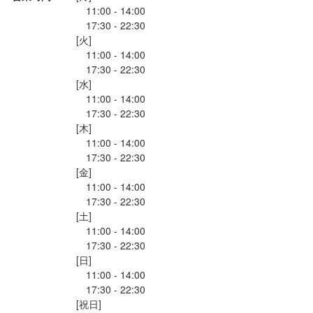
・お通しの準備

経験者の方は即戦力として活躍できるチャンスがあります。

　11:00 - 14:00

食器の知識
テーブルマナー
包丁さばき
飾り包丁
寿司技術
盛り付け技術
高級食材の知識
日本酒の知識
努力と実力次第で、短期間で店長への昇進も可能。

・食器洗い

　17:30 - 22:30

ウイスキーの知識
リキュール・スピリッツの知識
魚の知識
食器の知識
努力と実力次第で、短期間で店長への昇進も可能。

実際に、未経験からスタートし半年で板場に立ったスタッフも在
【年齢や経験ではなく、“意欲と実力”で評価】

・店内の清掃 など

仕入れ・食材の目利き
[火]

実際に、未経験からスタートし半年で板場に立ったスタッフも在
籍しています。

「やる気がある人にはチャンスを」それが当店のスタンス。経験
　11:00 - 14:00

接客の基礎を学びながら、段階的に仕事の幅を広げていきます。

応募資格
籍しています。

年齢や過去の経歴に関係なく、「やる気のある人」にチャンスを
者は即戦力として活躍できるのはもちろん、未経験スタートの方
　17:30 - 22:30

初めての方でも、先輩スタッフが丁寧にフォローしますので安心
年齢や過去の経歴に関係なく、「やる気のある人」にチャンスを
与える社風です。

応募資格
でも頑張り次第で大きく成長できます。

[水]

歓迎スキル・経験
してください。
与える社風です。

　11:00 - 14:00

実際に、入社半年で板場に立つスタッフもいます。スピード昇格
コミュニケーション能力
飲食店での接客経験
　17:30 - 22:30

歓迎スキル・経験
【急成長中の企業で将来性も抜群】

や店長へのキャリアアップも夢ではありません。

【急成長中の企業で将来性も抜群】

[木]

学歴・資格不問！

現在、店舗の拡大を進めており、それに伴って役職のポストも
この仕事のおすすめポイント
　11:00 - 14:00

現在、店舗の拡大を進めており、それに伴って役職のポストも
未経験OK！

学歴・資格不問！

次々に増設予定です。

【成長企業でポジション多数。あなたの力を試すチャンス】

　17:30 - 22:30

※飲食経験ある方大歓迎

未経験OK！

次々に増設予定です。

【鮨 まえだで働く魅力】

将来的には海外出店も視野に入れており、グローバルに活躍した
現在、店舗数を拡大中。今後も新規出店を積極的に進めていく予
[金]

※英語、中国語話せる方歓迎
※飲食経験ある方大歓迎

将来的には海外出店も視野に入れており、グローバルに活躍した
い方にも最適なステージがあります。

定です。ポストもどんどん増えるため、将来のキャリアを見据え
　11:00 - 14:00

※英語、中国語話せる方歓迎
い方にも最適なステージがあります。

【手厚い研修制度】

あなたの経験と情熱を、ここで活かしてみませんか？
て働きたい方にとっては絶好のタイミング。

　17:30 - 22:30

あなたの経験と情熱を、ここで活かしてみませんか？
接客マナーの基礎から丁寧にレクチャー。マンツーマン指導で着
[土]

将来的には、海外への進出も視野に入れているため、グローバル
　11:00 - 14:00

実に成長できます。

に活躍したい方にも大きな可能性があります。

求める人物像
　17:30 - 22:30

さらに、茶道・華道・書道といった“おもてなしの心”を学べる研修
身に付くスキル
求める人物像
[日]

身に付くスキル
【こんな方を歓迎いたします】

も用意。

包丁さばき
飾り包丁
寿司技術
高級食材の知識
魚の知識
食器の知識
　11:00 - 14:00

【こんな方を歓迎いたします】

・人と接することが好きな方

食材の仕入れや社外研修を通じ、飲食業に必要な知識と技術をし
包丁さばき
テーブルマナー
飾り包丁
出店開業ノウハウ
寿司技術
盛り付け技術
店舗運営
メニュー開発
高級食材の知識
英会話
　17:30 - 22:30

・人と接することが好きな方

・語学力を活かして働きたい方

っかりと身に付けられます。

日本酒の知識
仕入れ・食材の目利き
ウイスキーの知識
リキュール・スピリッツの知識
魚の知識
身に付くスキル
[祝日]

・語学力を活かして働きたい方

食器の知識
テーブルマナー
出店開業ノウハウ
店舗運営
メニュー開発
・落ち着いた雰囲気の店で働きたい方
