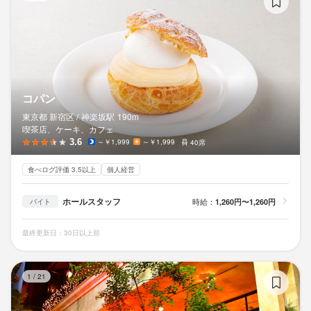
コパン
東京都 新宿区 /
神楽坂
駅
190m
喫茶店、ケーキ、カフェ
3.6
～￥1,999
～￥1,999
40席
食べログ評価 3.5以上
個人経営
ホールスタッフ
時給：
1,260円〜1,260円
バイト
最終更新日：30日以上前
カ
1
/
21