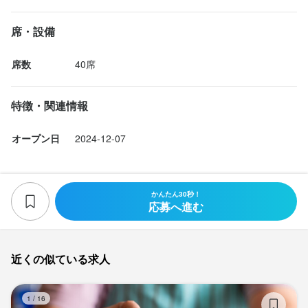
席・設備
席数
40席
特徴・関連情報
オープン日
2024-12-07
かんたん30秒！
応募へ進む
近くの似ている求人
マ
1
/
16