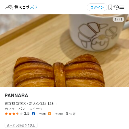
応募画面へ進む
応募画面へ進む
応募画面へ進む
メニュー
ログイン
3
/
13
ログイン・無料会員登録
食べログ求人TOP
求人検索
マイページ管理
閲覧履歴
PANNARA
東京都 新宿区 /
新大久保
駅
128m
気になる求人
カフェ、パン、スイーツ
3.5
～￥999
～￥999
40席
検索履歴・保存した条件
食べログ評価 3.5以上