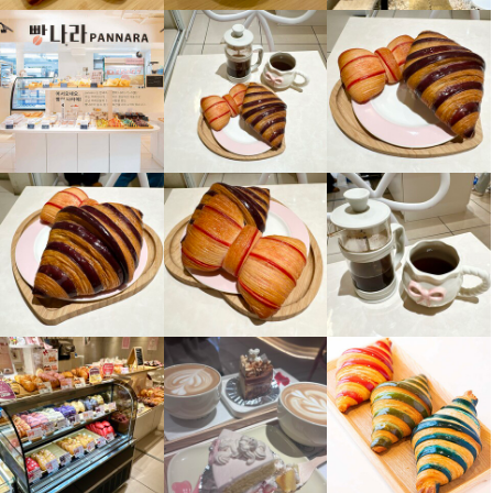
面接1回
面接1回
即日勤務OK
即日勤務OK
仕事内容
仕事内容
仕事内容
新大久保映えカフェでホールスタッフのアルバイト募集！！

洋菓子製造スタッフ

洋菓子製造スタッフ

こだわりのコーヒー提供をはじめ、レジや接客などのホール全般
をお任せします。

ドリンク新メニューなど、商品開発にも関われます。あなたのア
この仕事のおすすめポイント
この仕事のおすすめポイント
イデアを活かしながら一緒に働きませんか。
パンやお菓子が好きで、知識を深めたい方

パンやお菓子が好きで、知識を深めたい方,

コツコツ作業が得意な方

コツコツ作業が得意な方

この仕事のおすすめポイント
早朝や日中に働きたい方
早朝や日中に働きたい方
SNS映えのおしゃれな空間

かわいい、美味しいカフェアンドスイーツカフェでこだわりコー
身に付くスキル
身に付くスキル
ヒーやスイーツを提供しませんか？

製パン技術
製パン技術
製菓技術
製菓技術
洋菓子の知識
洋菓子の知識
外国人の留学生スタッフ達も多数活躍中
