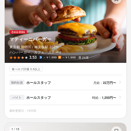
マティーニバーガー
東京都 新宿区 /
神楽坂
駅
352m
ハンバーガー、カフェ、ステーキ
3.53
～￥1,999
～￥1,999
24席
食べログ評価 3.5以上
ホールスタッフ
月給：
22万円〜
契約社員
ホールスタッフ
時給：
1,250円〜
バイト
最終更新日：19日前
コ
1
/
13