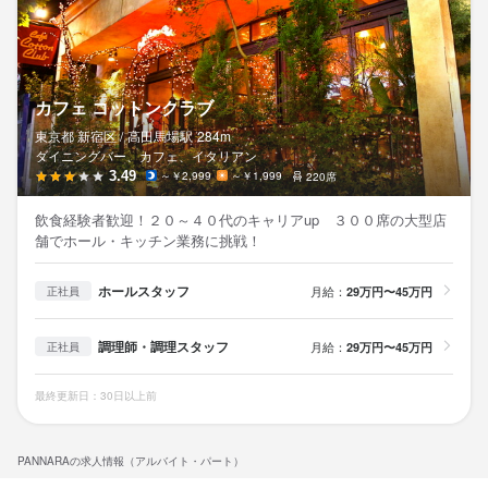
カフェ コットンクラブ
東京都 新宿区 /
高田馬場
駅
284m
ダイニングバー、カフェ、イタリアン
3.49
～￥2,999
～￥1,999
220席
飲食経験者歓迎！２０～４０代のキャリアup ３００席の大型店
舗でホール・キッチン業務に挑戦！
ホールスタッフ
月給：
29万円〜45万円
正社員
調理師・調理スタッフ
月給：
29万円〜45万円
正社員
最終更新日：30日以上前
PANNARAの求人情報（アルバイト・パート）