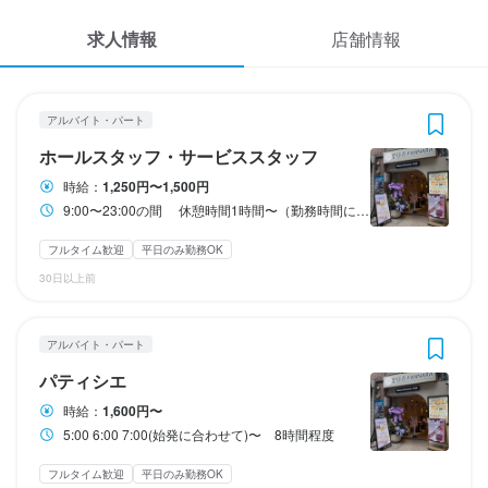
応募履歴
1
 / 
2
求人情報
店舗情報
WEB履歴書
PANNARA
PANNARA
PANNARA
アルバイト・パート
アルバイト・パート
アルバイト・パート
ホールスタッフ・サービススタッフ
パティシエ
パン職人・ブーランジェ
スカウト・メルマガ受信設定
アルバイト・パート
ホールスタッフ・サービススタッフ
ヘルプ・お問い合わせフォーム
ホールスタッフ・サービススタッフ
パティシエ
パン職人・ブーランジェ
時給：
1,250円〜1,500円
9:00〜23:00の間 休憩時間1時間〜（勤務時間により増）
掲載をご検討の店舗様へ
時給
時給
時給
1,250円〜1,500円
1,600円〜
1,500円〜
食べログ求人PRESS
フルタイム歓迎
平日のみ勤務OK
昇給あり
昇給あり
昇給あり
交通費支給
交通費支給
交通費支給
給与手渡しOK
給与手渡しOK
扶養内勤務OK
扶養内勤務OK
30日以上前
プライバシーポリシー
研修期間
研修期間
研修期間
利用規約
研修期間１ヶ月
アルバイト・パート
企業情報
パティシエ
時給：
1,600円〜
勤務時間
勤務時間
勤務時間
5:00 6:00 7:00(始発に合わせて)〜 8時間程度
9:00〜23:00の間　

フルタイム歓迎
平日のみ勤務OK
休憩時間1時間〜（勤務時間により増）