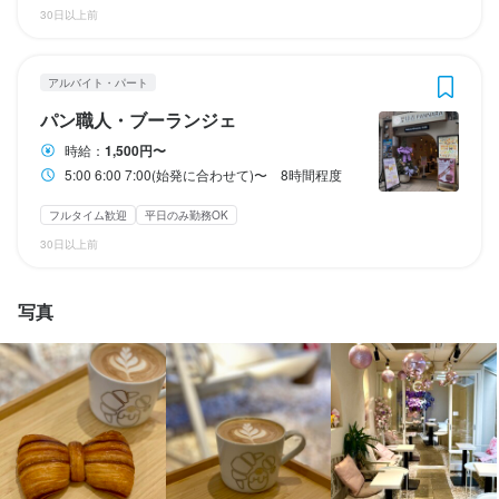
ランチタイムのみ勤務OK
ランチタイムのみ勤務OK
ダブルワーク・副業OK
ダブルワーク・副業OK
フルタイム歓迎
フルタイム歓迎
30日以上前
残業月20時間以下
残業月20時間以下
長期勤務歓迎
長期勤務歓迎
週4日以上OK
週4日以上OK
シフト制
シフト制
ランチタイムのみ勤務OK
ダブルワーク・副業OK
フルタイム歓迎
長期勤務歓迎
固定シフト制(決まった時間・曜日に働ける)
固定シフト制(決まった時間・曜日に働ける)
週4日以上OK
シフト制
固定シフト制(決まった時間・曜日に働ける)
アルバイト・パート
パン職人・ブーランジェ
休日・休暇
休日・休暇
休日・休暇
時給：
1,500円〜
2週間ごとのシフト制
2週間ごとのシフト制
2週間ごとのシフト制
5:00 6:00 7:00(始発に合わせて)〜 8時間程度
平日のみ勤務OK(土日休み)
平日のみ勤務OK(土日休み)
土日祝のみ勤務OK
土日祝のみ勤務OK
平日のみ勤務OK(土日休み)
土日祝のみ勤務OK
フルタイム歓迎
平日のみ勤務OK
30日以上前
待遇
待遇
待遇
社会保険雇用保険完備

契約期間定なし　社会保険雇用保険完備

髪色自由

写真
社員登録可能
社員登録可能
6時間以上勤務の場合は系列の韓国料理店にて無料のまかないあり
まかない・食事補助あり
まかない・食事補助あり
社会保険完備
社会保険完備
制服貸与
制服貸与
研修制度あり
研修制度あり
まかない・食事補助あり
社会保険完備
社員登用制度あり
社員登用制度あり
社員登用制度あり
髪型自由
髪型自由
特徴
特徴
特徴
学歴不問
フリーター歓迎
大学生歓迎
留学生歓迎
主婦・主夫歓迎
フリーター歓迎
フリーター歓迎
留学生歓迎
留学生歓迎
主婦・主夫歓迎
主婦・主夫歓迎
女性活躍中
女性活躍中
駅チカ(徒歩5分以内)
駅チカ(徒歩5分以内)
女性活躍中
ブランクOK
駅チカ(徒歩5分以内)
面接1回
即日勤務OK