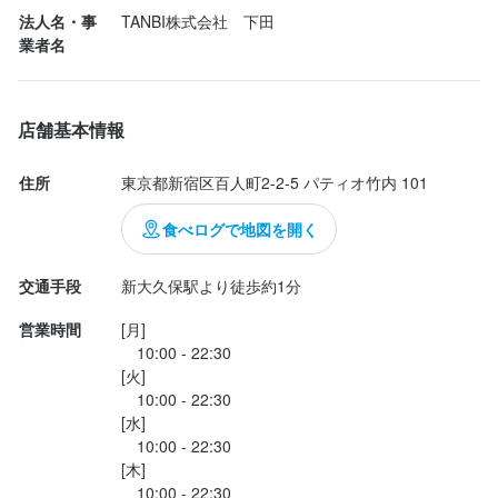
ん！

東京都新宿区百人町2-2-5 パティオ竹内 101
店名
店名
法人名・事
TANBI株式会社　下田
PANNARA
PANNARA
業者名
気になったものをちょっとだけ購入‼️

法人名・事業者名
TANBI株式会社　下田
勤務地
勤務地
･

東京都新宿区百人町2-2-5 パティオ竹内 101
東京都新宿区百人町2-2-5 パティオ竹内 101
店舗基本情報
✧ネギクリームチーズベーグル

最終更新日2026/04/20
法人名・事業者名
法人名・事業者名
住所
東京都新宿区百人町2-2-5 パティオ竹内 101
TANBI株式会社　下田
TANBI株式会社　下田
青ネギとクリームチーズが挟まった緑色のベーグルサンド。

食べログで地図を開く
見た目がすんごい。一瞬で惹かれた

最終更新日2026/04/20
最終更新日2026/04/20
交通手段
新大久保駅より徒歩約1分
営業時間
[月]

ベーグルとは思えないほどめっちゃ柔らかい‼️

　10:00 - 22:30

[火]

味と食感はなんとなくロールパンの風味に近くて、でもベーグル
　10:00 - 22:30

って書いてあるしな…

[水]

　10:00 - 22:30

挟まってるクリームチーズは酸味控えめで質感はバターのような
[木]

クリーム感。

　10:00 - 22:30
