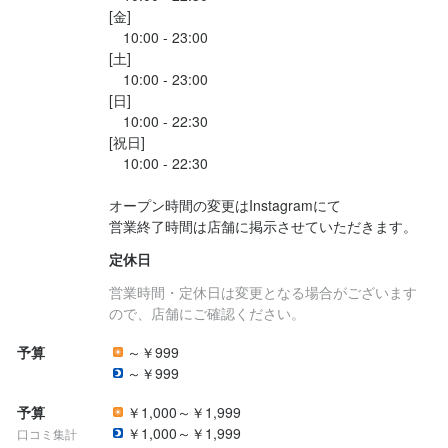
[金]

で、本題のネギ‼️

　10:00 - 23:00

[土]

ニラみたいな青ネギがたっっぷりで、ネギだけを食べるも当たり
　10:00 - 23:00

前に苦いけど

[日]

クリームチーズと合わせると…苦くない⁉️

　10:00 - 22:30

[祝日]

ベーグルもロールパンみたいな甘...
　10:00 - 22:30

オープン時間の変更はInstagramにて

定休日
営業時間・定休日は変更となる場合がございます
ので、店舗にご確認ください。
予算
～￥999
～￥999
予算
￥1,000～￥1,999
￥1,000～￥1,999
口コミ集計