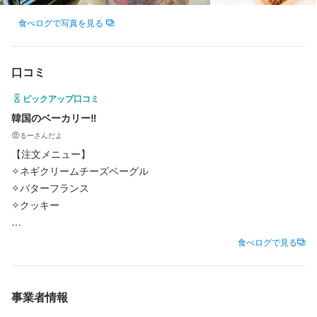
人と話すことや、接客が好きな方

選考の流れ
選考の流れ
食べログで写真を見る
ご応募いただきましたら、2日以内にご連絡させていただきます。

ご応募いただきましたら、2日以内にご連絡させていただきます。

万一返信がない場合は迷惑メールフォルダーにないかご確認いた
万一返信がない場合は迷惑メールフォルダーにないかご確認いた
身に付くスキル
口コミ
だければ幸いです。

だければ幸いです。

また、店舗へ直接お電話いただくことも可能です。

また、店舗へ直接お電話いただくことも可能です。

メニュー開発
ピックアップ口コミ
店舗電話番号：03-6278-9080
店舗電話番号：03-6278-9080
韓国のベーカリー‼️
るーさんだよ
求める人物像
【注文メニュー】

お店の採用担当者からのメッセージ
お店の採用担当者からのメッセージ
・人と関わることが好きな方や、接客業が好きな方
✧ネギクリームチーズベーグル

新規スタッフ採用中。人気のスイーツ店で、パティシエの募集で
新規スタッフ採用中。人気のスイーツ店で、パティシエの募集で
✧バターフランス

す。

す。

✧クッキー

当店では、積極的に製品開発や製造ができる方を採用していま
当店では、積極的に製品開発や製造ができる方を採用していま
す。お気軽にお問い合わせください。
す。お気軽にお問い合わせください。
……

食べログで見る
店名
PANNARA
新大久保に新しく出来た韓国のベーカリー。

事業者情報
めっちゃ背徳的な見た目なものから可愛らしいものまでたくさ
勤務地