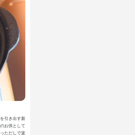
【駅近】まるで大人の隠れ家。昼夜の様々なシーンで利用
を引き出す新
駅からのアクセスも良く、仕事帰りや待ち合わせにも便利
のお供として
空間は、ゆったりと過ごせる居心地の良さが魅力です。ワ
っただしで楽
料理とのペアリングも楽しめます。気軽な食事から女子会