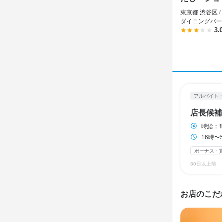
ダブルワーク・
東京都 渋谷区 /
ダイニングバー
3.
休日・
2週間ごとの
日曜定休
アルバイト
待遇
店長候補
昇給制度あり
時給：
歩合あ。
16時〜
まかない・食事
ボーナス・
30日以上前
特徴
お店のこだ
履歴書不要