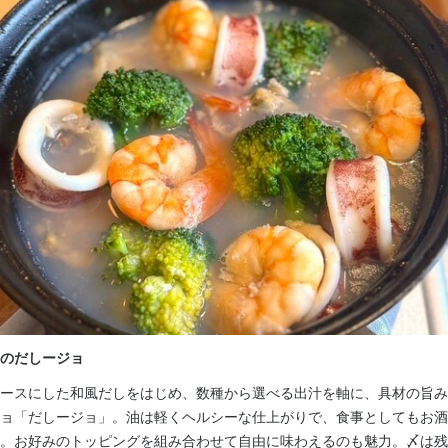
容
補助
くスキル
盛り付け技術
店舗運営
メニュー開発
ing＆bar nico
のだしージョ
ースにした和風だしをはじめ、数種から選べる出汁を軸に、具材の旨み
ョ「だしージョ」。油は軽くヘルシーな仕上がりで、食事としてもお酒
駄ヶ谷4-29-12 北参道ダイヤモンドパレス 1F
。お好みのトッピングを組み合わせて自由に味わえるのも魅力。〆は残