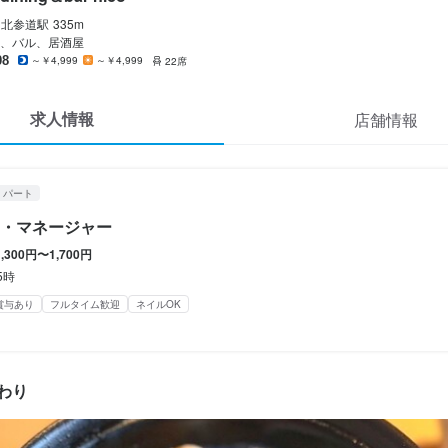
副業OK
フルタイム歓迎
長期勤務歓迎
週1日からOK
週2日からOK
シフト制
北参道
駅
335m
、バル、居酒屋
08
～￥4,999
～￥4,999
22席
休暇
シフト制
求人情報
店舗情報
・パート
・マネージャー


1,300円〜1,700円
5時
補助あり
制服貸与
髪型自由
ネイルOK
賞与あり
フルタイム歓迎
ネイルOK
わり
学歴不問
未経験者歓迎
女性活躍中