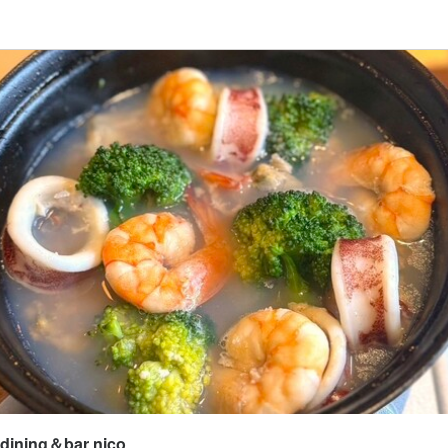
応募画面へ進む
だしージョ dining＆bar nico
ート
補・マネージャー
補・マネージャー
300円〜1,700円
あり
昇給あり
交通費支給
給与手渡しOK
日払いOK
0円まで
間
ning＆bar nico