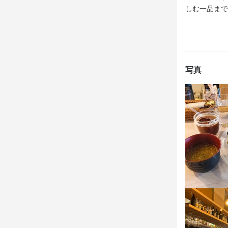
しむ一品まで
連絡先
0904-249-04
法人名・事
株式会社エ
写真
最終更新日2026/