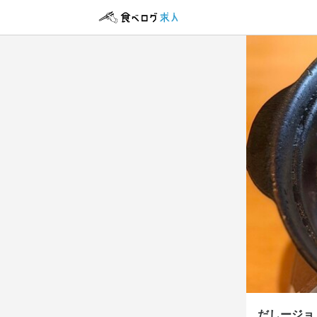
アルバイト・パ
店長候
店長候
時給
1,
ボーナス・賞与
給与補足
交通費1日50
勤務時
16時〜5時
だしージョ di