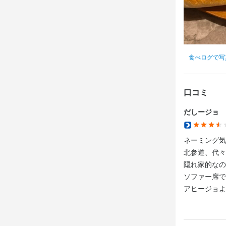
食べログで写
口コミ
だしージョ
ネーミング気
北参道、代々
隠れ家的なの
ソファー席で
アヒージョよ
重くないしさ
2人で丁度良
野菜やきのこ