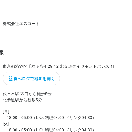
は雑炊に。

店長候補
月給：
33万円〜52万円
正社員
ですを
株式会社エスコート
バーテンダー
月給：
26万円〜48万円
正社員
ホールスタッフ
月給：
26万円〜48万円
正社員
報
東京都渋谷区千駄ヶ谷4-29-12 北参道ダイヤモンドパレス 1F
食べログで地図を開く
代々木駅 西口から徒歩5分

北参道駅から徒歩5分
[月]

　18:00 - 05:00（L.O. 料理04:00 ドリンク04:30）

[火]

　18:00 - 05:00（L.O. 料理04:00 ドリンク04:30）
