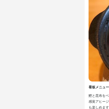
仕事内
配膳

接客

調理、調理
身に付
包丁さばき
店名
だしージョ din
看板メニュー
鰹と昆布をベ
勤務地
感覚アヒージ
東京都渋谷区千
も楽しめます