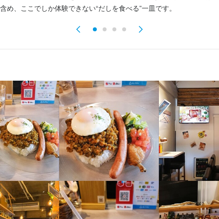
含め、ここでしか体験できない“だしを食べる”一皿です。
79
業者名
スコート
01/07