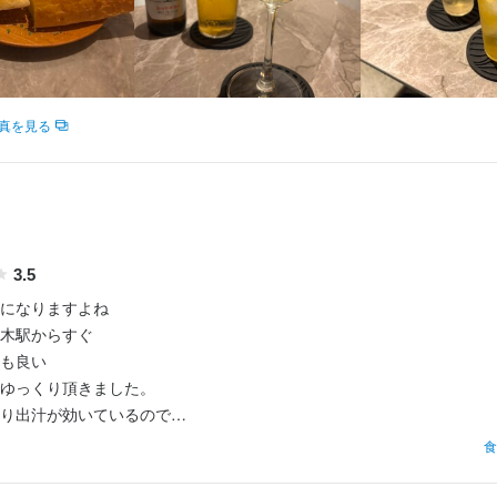
求人を選択する
求人を選択する
求人を選択する
求人を選択する
店長候補
調理師・調理スタッフ
調理師・調理スタッフ
ホールスタッフ
時給：
時給：
時給：
時給：
1,300円〜1,700円
1,400円〜1,800円
1,400円〜2,000円
1,300円〜
バイト
バイト
バイト
バイト
真を見る
調理師・調理スタッフ
月給：
27万円〜45万円
正社員
調理補助
時給：
1,400円〜1,800円
バイト
ホールスタッフ
3.5
時給：
1,400円〜1,800円
バイト
になりますよね

木駅からすぐ

バーテンダー
時給：
1,400円〜1,800円
バイト
も良い

ゆっくり頂きました。

調理補助
月給：
25万円〜40万円
正社員
り出汁が効いているので

らりと食べられる。

食
料理長候補
い量です。

月給：
35万円〜60万円
正社員
もあっさりとしていて
