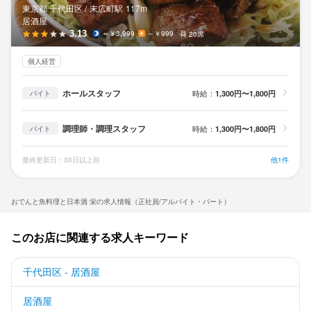
東京都 千代田区 /
末広町
駅
117m
居酒屋
3.13
～￥3,999
～￥999
20席
個人経営
ホールスタッフ
時給：
1,300円〜1,800円
バイト
調理師・調理スタッフ
時給：
1,300円〜1,800円
バイト
最終更新日：30日以上前
他1件
おでんと魚料理と日本酒 栄の求人情報（正社員/アルバイト・パート）
このお店に関連する求人キーワード
千代田区 - 居酒屋
居酒屋