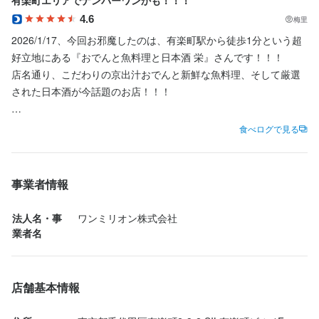
店名
お店の採用担当者からのメッセージ
資格取得支援制度もあり、働きながらスキルを磨けるので、キャ
おでんと魚料理と日本酒 栄
4.6
梅里
求職者のみなさまへ。

リアアップを目指している方には最適な職場です。

2026/1/17、今回お邪魔したのは、有楽町駅から徒歩1分という超
求職者のみなさまへ。

ここまでお読みいただき、ありがとうございます。

ご応募を心よりお待ちしております。
勤務地
好立地にある『おでんと魚料理と日本酒 栄』さんです！！！

ここまでお読みいただき、ありがとうございます。

私たちは、一人ひとりの経験や得意分野を尊重し、力を発揮でき
東京都千代田区有楽町2-3-2 SIL有楽町ビル 1F
店名通り、こだわりの京出汁おでんと新鮮な魚料理、そして厳選
私たちは、一人ひとりの経験や得意分野を尊重し、力を発揮でき
る環境づくりを大切にしています。

店名
店名
された日本酒が今話題のお店！！！

る環境づくりを大切にしています。

あなたと一緒に働ける日を心よりお待ちしています。
おでんと魚料理と日本酒 栄
おでんと魚料理と日本酒 栄
法人名・事業者名
あなたと一緒に働ける日を心よりお待ちしています。
ワンミリオン株式会社
通常5,500円のコースが、今なら4,500円（税込）というサービス
食べログで見る
勤務地
勤務地
満点すぎる設定になっていて、もう行く前から感動しちゃいます
東京都千代田区有楽町2-3-2 SIL有楽町ビル 1F
東京都千代田区有楽町2-3-2 SIL有楽町ビル 1F
よ！！！

最終更新日2025/11/11
落ち着いた和の空間で、名物のおでんをメインに刺身や炭火焼、
事業者情報
店名
法人名・事業者名
法人名・事業者名
天麩羅まで楽しめる会席スタイルのコースを堪能できるなんて、
おでんと魚料理と日本酒 栄
ワンミリオン株式会社
ワンミリオン株式会社
店名
まさに最高にグッドな贅沢！！！

おでんと魚料理と日本酒 栄
法人名・事
ワンミリオン株式会社
業者名
勤務地
駅近で集まりやすいのも魅力！美味しいお酒と料理に囲まれて、
最終更新日2025/11/11
最終更新日2025/11/11
東京都千代田区有楽町2-3-2 SIL有楽町ビル 1F
勤務地
心安らぐ最高のひとときを過ごすために訪店させていただきまし
東京都千代田区有楽町2-3-2 SIL有楽町ビル 1F
た！！！

店舗基本情報
法人名・事業者名
ワンミリオン株式会社
法人名・事業者名
乾杯は『キリン一番搾り』なのですが、昨日『キリンビール横浜