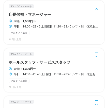
特徴
特徴
特徴
特徴
アルバイト・パート
【ここがポイント】

この仕事のおすすめポイント
駅チカ(徒歩5分以内)
駅チカ(徒歩5分以内)
駅チカ(徒歩5分以内)
駅チカ(徒歩5分以内)
この仕事のおすすめポイント
店長候補・マネージャー
2025年、日比谷に新しくオープンするおでん居酒屋で、新しい仲
【ここがポイント】

・柔軟な働き方が可能

時給：
1,500円〜
間を募集します。

仕事内容
仕事内容
仕事内容
仕事内容
週2日以上、1日3時間から勤務OK。家庭の事情やライフスタイル
平日 14:00～23:45 土日祝日 11:30～23:45 シフト制 休憩あり 週2日以上、1日3時間からOK 終電考慮 ダブルワークOK フルタイム歓迎
2種類の出汁を用いた本格的なおでんが看板メニュー。特に、鶏ガ
・柔軟な働き方が可能

に合わせて働けます。もちろん、フルタイムでしっかり働きたい
フルタイム歓迎
仕入れ、スタッフ育成、運営管理など、幅広い業務を担当してい
【仕事内容】

仕入れ、スタッフ育成、運営管理など、幅広い業務を担当してい
【仕事内容】

ラを使った自慢の出汁は、素材の旨みを丁寧に引き出した自信作
週2日以上、1日3時間から勤務OK。家庭の事情やライフスタイル
方も歓迎です。

30日以上前
ただきます。

・電話対応や予約管理

ただきます。

・おでんの出汁作りや仕込み

です。

に合わせて働けます。もちろん、フルタイムでしっかり働きたい
・来店されたお客さまのご案内

・調理作業全般

方も歓迎です。

・オーダーはスマホアプリで簡単

これまでの店長・マネジメント経験を存分に活かせる環境です。

・料理やドリンクの提供

これまでの店長・マネジメント経験を存分に活かせる環境です。

・盛り付けや提供前の最終チェック

現在、店舗拡大に伴い、さまざまなポジションで新メンバーを採
アルバイト・パート
当店ではお客様がスマートフォンから直接注文するアプリを導
・テーブルの片付け　など

用中です。

・オーダーはスマホアプリで簡単

入。スタッフが聞きに行く手間がなく、オーダーミスも減らせま
ホールスタッフ・サービススタッフ
キッチン業務全般をお任せします。

オープニングスタッフとして、店づくりの最初の段階から参加で
当店ではお客様がスマートフォンから直接注文するアプリを導
す。

時給：
1,300円〜
ホール業務全般をお任せします。

食材の準備から仕上げまで携われるため、自分の手で料理を作り
きるチャンスがあります。飲食業界の経験がある方はもちろん、
入。スタッフが聞きに行く手間がなく、オーダーミスも減らせま
平日 14:00〜23:45 土日祝日 11:30〜23:45 シフト制 休憩あり 週2日以上、1日3時間からOK 終電考慮 ダブルワークOK フルタイム歓迎
この仕事のおすすめポイント
この仕事のおすすめポイント
お客さまと直接接するポジションなので、丁寧な対応がそのまま
上げるやりがいを感じられる環境です。

「一から挑戦したい」「新しい店で働きたい」という方も歓迎し
す。

・新しい店舗で働ける

お店の印象につながります。注文の確認や料理の提供を通して、
フルタイム歓迎
ます。

2025年3月にオープンしたばかりの店舗なので、スタッフ同士の
2025年オープンの日比谷にあるおでん居酒屋です。

2025年オープンの日比谷にあるおでん居酒屋です。

心地よい時間を過ごしていただくサポートをお願いします。

これまでに和食調理の経験がある方は、培ってきた技術を存分に
30日以上前
・新しい店舗で働ける

関係をこれから築けます。また、清潔で快適な職場環境が整って
2種類のおでん出汁は鶏ガラを使っています。

2種類のおでん出汁は鶏ガラを使っています。

発揮できます。

日比谷で一緒にお店を育ててくれる方、お待ちしております。

2025年3月にオープンしたばかりの店舗なので、スタッフ同士の
いるため、「人間関係が心配」「きれいな店舗で働きたい」とい
事業拡大にともない幅広い職種を募集しています。

事業拡大にともない幅広い職種を募集しています。

未経験の方も歓迎です。基本的な接客から順にお教えしますの
関係をこれから築けます。また、清潔で快適な職場環境が整って
う方にも最適です。
アルバイト・パート
【柔軟に働ける職場です】

いるため、「人間関係が心配」「きれいな店舗で働きたい」とい
【好待遇×休みもしっかり確保】

【好待遇×休みもしっかり確保】
