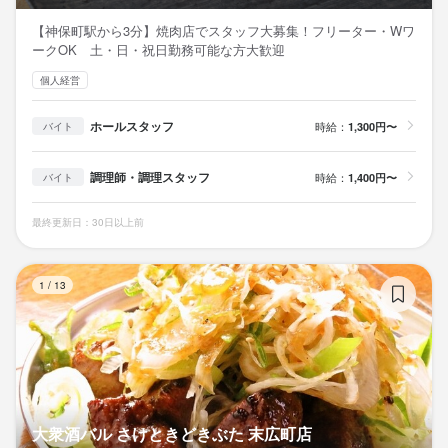
【神保町駅から3分】焼肉店でスタッフ大募集！フリーター・Wワ
ークOK 土・日・祝日勤務可能な方大歓迎
個人経営
ホールスタッフ
時給：
1,300円〜
バイト
調理師・調理スタッフ
時給：
1,400円〜
バイト
最終更新日：30日以上前
大
1
/
13
大衆酒バル さけときどきぶた 末広町店