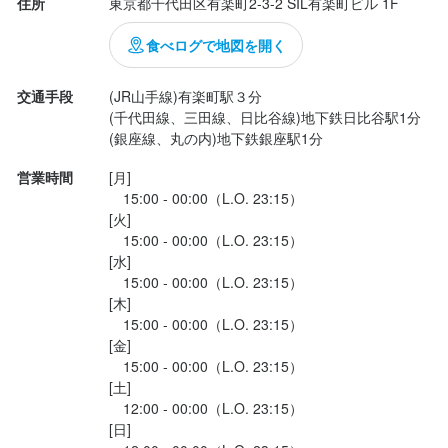
住所
東京都千代田区有楽町2-3-2 SIL有楽町ビル 1F
ワンミリオン株式会社
工場』でいただきました一杯と同じくらい美味しいんです！！！

グラスの内側がきれいなので、泡...
食べログで地図を開く
最終更新日2025/11/11
最終更新日2025/11/11
交通手段
(JR山手線)有楽町駅３分

(千代田線、三田線、日比谷線)地下鉄日比谷駅1分

(銀座線、丸の内)地下鉄銀座駅1分
営業時間
[月]

　15:00 - 00:00（L.O. 23:15）

[火]

　15:00 - 00:00（L.O. 23:15）

[水]

　15:00 - 00:00（L.O. 23:15）

[木]

　15:00 - 00:00（L.O. 23:15）

[金]

　15:00 - 00:00（L.O. 23:15）

[土]

　12:00 - 00:00（L.O. 23:15）

[日]
