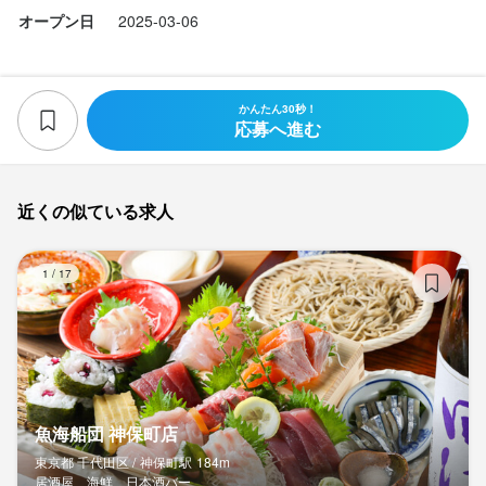
オープン日
2025-03-06
かんたん30秒！
応募へ進む
近くの似ている求人
魚
1
/
17
魚海船団 神保町店
東京都 千代田区 /
神保町
駅
184m
居酒屋、海鮮、日本酒バー