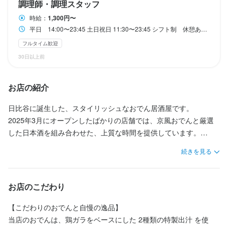
調理師・調理スタッフ
週2日から勤務OK、1日の勤務時間は3時間～相談可能です。

う方にも最適です。
店長・料理長候補は 月給36万円以上、一般スタッフでも 月給32
店長・料理長候補は 月給36万円以上、一般スタッフでも 月給32
この仕事のおすすめポイント
家事や予定に合わせて働き方を選べるので、プライベートとの両
時給：
1,300円〜
身に付くスキル
万円からスタート。

万円からスタート。

この仕事のおすすめポイント
平日 14:00〜23:45 土日祝日 11:30〜23:45 シフト制 休憩あり 週2日以上、1日3時間からOK 終電考慮 ダブルワークOK フルタイム歓迎
立もしやすい環境です。

（いずれも固定残業代を含みます）

（いずれも固定残業代を含みます）

2025年オープンの日比谷にあるおでん居酒屋です。

包丁さばき
盛り付け技術
「しっかり稼ぎたい」「フルタイムで働きたい」という方も歓迎
フルタイム歓迎
応募資格
さらに、昇給やインセンティブ制度があるため、頑張りが給与に
2025年オープンの日比谷にあるおでん居酒屋です。

さらに、昇給やインセンティブ制度があるため、頑張りが給与に
2種類のおでん出汁は鶏ガラを使っています。

します。

30日以上前
しっかり反映される環境です。

2種類のおでん出汁は鶏ガラを使っています。

しっかり反映される環境です。

事業拡大にともない幅広い職種を募集しています。

歓迎スキル・経験
また、飲食業界では「休みが取りにくい」というイメージがあり
事業拡大にともない幅広い職種を募集しています。

また、飲食業界では「休みが取りにくい」というイメージがあり
応募資格
【注文はアプリで完結】

ますが、当店では 週2日のお休みを確保。

ますが、当店では 週2日のお休みを確保。

【好待遇×休みもしっかり確保】

お店の紹介
未経験者歓迎
当店では、お客様ご自身がスマートフォンから注文できるオーダ
仕事とプライベートの時間をきちんと分けられるため、無理なく
【好待遇×休みもしっかり確保】

仕事とプライベートの時間をきちんと分けられるため、無理なく
店長・料理長候補は 月給36万円以上、一般スタッフでも 月給32
歓迎スキル・経験
ーアプリを導入しています。

日比谷に誕生した、スタイリッシュなおでん居酒屋です。

長く続けていただけます。

店長・料理長候補は 月給36万円以上、一般スタッフでも 月給32
長く続けていただけます。

万円からスタート。

スタッフが席まで注文を聞きに行く必要がないため、オーダーを
未経験者歓迎
2025年3月にオープンしたばかりの店舗では、京風おでんと厳選
万円からスタート。

（いずれも固定残業代を含みます）

取る手間を少なくしたり、

した日本酒を組み合わせた、上質な時間を提供しています。

【資格取得をサポート】

（いずれも固定残業代を含みます）

【資格取得をサポート】

さらに、昇給やインセンティブ制度があるため、頑張りが給与に
求める人物像
聞き間違いによるミオーダーミスを防いでいます。

一緒に、愛されるお店をつくっていきましょう。
スタッフの成長を応援するため、一部資格の合格者に受験費用を
さらに、昇給やインセンティブ制度があるため、頑張りが給与に
スタッフの成長を応援するため、一部資格の合格者に受験費用を
しっかり反映される環境です。

続きを見る
・柔軟な働き方をしたい方

会社が負担しています。

しっかり反映される環境です。

会社が負担しています。

また、飲食業界では「休みが取りにくい」というイメージがあり
求める人物像
【これまでの経験を活かして働けます】

・おでんが好きな方

対象となる資格です。

また、飲食業界では「休みが取りにくい」というイメージがあり
対象となる資格です。

ますが、当店では 週2日のお休みを確保。

当店では、これまで積み重ねてきたスキルや経験を存分に発揮で
・キャリアアップしたい方

・ソムリエ資格

ますが、当店では 週2日のお休みを確保。

・ソムリエ資格

仕事とプライベートの時間をきちんと分けられるため、無理なく
・柔軟な働き方をしたい方

お店のこだわり
きる環境があります。

・食品衛生責任者

仕事とプライベートの時間をきちんと分けられるため、無理なく
・食品衛生責任者

長く続けていただけます。

・おでんが好きな方

・防火管理者

長く続けていただけます。

・防火管理者

・キャリアアップしたい方

【こだわりのおでんと自慢の逸品】

面接では「どんな仕事をしてきたか」「得意なことは何か」ぜひ
働きながら専門知識を身につけ、将来のキャリアにつなげること
働きながら専門知識を身につけ、将来のキャリアにつなげること
【資格取得をサポート】

当店のおでんは、鶏ガラをベースにした 2種類の特製出汁 を使
気軽にお話しください。
お店の採用担当者からのメッセージ