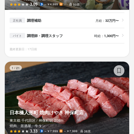
3.09
～￥4,999
－
50席
調理補助
月給：
32万円〜
正社員
調理師・調理スタッフ
時給：
1,300円〜
バイト
最終更新日：17日前
日
1
/
21
日本橋人形町 焼肉けやき 神保町店
東京都 千代田区 /
神保町
駅
208m
焼肉、居酒屋、牛タン
3.33
～￥7,999
～￥7,999
38席