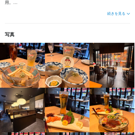
ができます。

【資格取得をサポート】

ができます。

スタッフの成長を応援するため、一部資格の合格者に受験費用を
用。

スタッフの成長を応援するため、一部資格の合格者に受験費用を
会社が負担しています。

10時間以上かけて丁寧に煮込み、素材の旨みがしっかり溶け込ん
【求職者の皆さまへ】

続きを見る
【あなたの経験を活かせます】

会社が負担しています。

【あなたの経験を活かせます】

対象となる資格です。

お店の採用担当者からのメッセージ
だ、深い味わいが特徴です。

ここまで読んでいただき、ありがとうございます。

身に付くスキル
これまでに培ってきたスキルや知識を、当店で思いきり発揮して
対象となる資格です。

これまでに培ってきたスキルや知識を、当店で思いきり発揮して
・ソムリエ資格

定番の大根はもちろん、厚切りの牛タンや名古屋コーチンの半熟
当店では、一人ひとりが持っている経験や強みを活かしながら働
【求職者の皆さまへ】

ください。

・ソムリエ資格

ください。

・食品衛生責任者

出店開業ノウハウ
店舗運営
仕入れ・食材の目利き
卵といった、ちょっと珍しい具材も人気があります。

けるよう、サポート体制を整えています。

写真
ここまで読んでいただき、ありがとうございます。

面接では、どんな仕事に携わってきたのか、得意なことや挑戦し
・食品衛生責任者

面接では、どんな仕事に携わってきたのか、得意なことや挑戦し
・防火管理者

おでん以外にも、天ぷら・刺身・牛タンカツなど、酒に合う料理
ぜひ私たちの仲間として、一緒にお店を盛り上げていきません
当店では、一人ひとりが持っている経験や強みを活かしながら働
たいことなど、率直にお話を聞かせてください。
・防火管理者

たいことなど、率直にお話を聞かせてください。
働きながら専門知識を身につけ、将来のキャリアにつなげること
を幅広くご提供しています。

か。

けるよう、サポート体制を整えています。

応募資格
働きながら専門知識を身につけ、将来のキャリアにつなげること
ができます。

ご応募を心よりお待ちしています。
ぜひ私たちの仲間として、一緒にお店を盛り上げていきません
ができます。

【日本酒は常時豊富なラインナップ】

か。

歓迎スキル・経験
身に付くスキル
身に付くスキル
【あなたの経験を活かせます】

当店では、約55種類の日本酒をご用意しています。

ご応募を心よりお待ちしています。
【あなたの経験を活かせます】

これまでに培ってきたスキルや知識を、当店で思いきり発揮して
新政や黒龍といったプレミアムな銘柄も取り扱っており、こだわ
店長経験者優遇

出店開業ノウハウ
出店開業ノウハウ
店舗運営
店舗運営
仕入れ・食材の目利き
仕入れ・食材の目利き
これまでに培ってきたスキルや知識を、当店で思いきり発揮して
ください。

りのおでんとの相性は抜群です。

（業態不問、経験が浅い方も歓迎）
ください。

面接では、どんな仕事に携わってきたのか、得意なことや挑戦し
日比谷という立地柄、お酒に詳しいお客様も多くご来店されま
店名
面接では、どんな仕事に携わってきたのか、得意なことや挑戦し
たいことなど、率直にお話を聞かせてください。
す。

応募資格
応募資格
おでんと魚料理と日本酒 栄
たいことなど、率直にお話を聞かせてください。
どなたにも満足していただけるよう、味わいやタイプの異なる日
店名
求める人物像
歓迎スキル・経験
歓迎スキル・経験
本酒を幅広く揃えています。

勤務地
おでんと魚料理と日本酒 栄
身に付くスキル
こんな方は必見 

東京都千代田区有楽町2-3-2 SIL有楽町ビル 1F
店長経験者優遇、サービス・ホールの経験がある方歓迎！

調理経験がある方歓迎！

身に付くスキル
【モダンで洗練された店内】

包丁さばき
盛り付け技術
・好待遇に魅力を感じる方

（業態不問、経験が浅い方も歓迎）
（業態不問、経験が浅い方も歓迎）
勤務地
京町家をイメージした和モダンなデザインで、落ち着いた雰囲気
包丁さばき
盛り付け技術