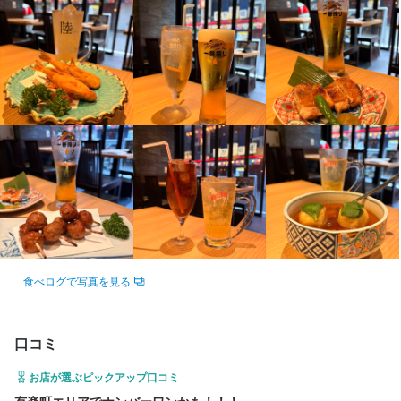
・おでんが好きな方

法人名・事業者名
東京都千代田区有楽町2-3-2 SIL有楽町ビル 1F
の店内です。

・キャリアアップしたい方

ワンミリオン株式会社
提灯をモチーフにした照明や木目を活かしたテーブルなど、和の
応募資格
・お客さまに喜んでもらうのが好きな方

法人名・事業者名
温かみを感じながらも、どこかスタイリッシュな印象を与える空
応募資格
求める人物像
求める人物像
・自分の経験を活かして働きたい方
ワンミリオン株式会社
歓迎スキル・経験
間になっています。

最終更新日2025/11/11
 こんな方は必見 

 こんな方は必見 

歓迎スキル・経験
都会の喧騒を忘れ、ゆったりとした時間が流れる店内で、おでん
調理経験がある方歓迎！
・好待遇に魅力を感じる方

・好待遇に魅力を感じる方

と日本酒を楽しんでいただけます。

お店の採用担当者からのメッセージ
サービス・ホールの経験がある方歓迎！
最終更新日2025/11/11
・おでんが好きな方

・おでんが好きな方

・キャリアアップしたい方

・キャリアアップしたい方

【求職者の皆さまへ】

【来店されるお客様について】

・お客さまに喜んでもらうのが好きな方

・お客さまに喜んでもらうのが好きな方

ここまで読んでいただき、ありがとうございます。

落ち着いた雰囲気の店内には、仕事帰りにふらっと立ち寄るビジ
求める人物像
・自分の経験を活かして働きたい方
・自分の経験を活かして働きたい方
当店では、一人ひとりが持っている経験や強みを活かしながら働
ネスパーソンや、女子会などで利用されるグループなど、幅広い
求める人物像
けるよう、サポート体制を整えています。

お客様が来店されます。

 こんな方は必見 

ぜひ私たちの仲間として、一緒にお店を盛り上げていきません
また、少人数向けの席も用意しているため、デートや接待など特
 こんな方は必見 

・好待遇に魅力を感じる方

お店の採用担当者からのメッセージ
お店の採用担当者からのメッセージ
か。

別なシーンでの利用も多く、さまざまなお客様と接する機会があ
・好待遇に魅力を感じる方

・おでんが好きな方

食べログで写真を見る
ご応募を心よりお待ちしています。
ります。

・おでんが好きな方

・キャリアアップしたい方

求職者のみなさまへ。

求職者のみなさまへ。

・キャリアアップしたい方

・お客さまに喜んでもらうのが好きな方

ここまでお読みいただき、ありがとうございます。

ここまでお読みいただき、ありがとうございます。

【メッセージ】

・お客さまに喜んでもらうのが好きな方

・自分の経験を活かして働きたい方
口コミ
私たちは、一人ひとりの経験や得意分野を尊重し、力を発揮でき
私たちは、一人ひとりの経験や得意分野を尊重し、力を発揮でき
ここまで読んでいただき、ありがとうございます。

・自分の経験を活かして働きたい方
る環境づくりを大切にしています。

る環境づくりを大切にしています。

お店が選ぶピックアップ口コミ
当店は、しっかりと休みを確保しながら働ける環境と、成果をき
あなたと一緒に働ける日を心よりお待ちしています。
あなたと一緒に働ける日を心よりお待ちしています。
お店の採用担当者からのメッセージ
ちんと評価する制度を整えています。

有楽町エリアでナンバーワンかも！！！