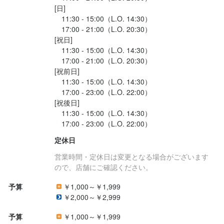
[日]

　11:30 - 15:00（L.O. 14:30）

お店の採用担当者からのメッセージ
求める人物像
　17:00 - 21:00（L.O. 20:30）

[祝日]

少しでも興味をお持ちでしたら、ぜひお気軽にご応募ください。

台湾料理に情熱があり、自分の経験を活かして働きたい方

　11:30 - 15:00（L.O. 14:30）

ご応募を心よりお待ちしております。
チームワークを大切にし、積極的に店舗運営にも関わりたい方

　17:00 - 21:00（L.O. 20:30）

明るく、前向きにチャレンジできる方

[祝前日]

台湾の食文化を愛し、その魅力を料理で表現するチャンスです！

　11:30 - 15:00（L.O. 14:30）

お客様に感動していただけるよう、あなたの技術やアイデアをお
　17:00 - 23:00（L.O. 22:00）

店に活かしながら、一緒に盛り上げていきましょう！
[祝後日]

　11:30 - 15:00（L.O. 14:30）

店名
台湾水餃LAOLEE 中目黒店
選考の流れ
定休日
勤務地
応募後、原則2営業日以内に返信しております。

営業時間・定休日は変更となる場合がございます
東京都目黒区上目黒1-13-6 Mieux中目黒 1F
ので、店舗にご確認ください。
お電話でのご応募の場合、12時～13時を避けてご連絡いただけま
すと幸いです。
予算
￥1,000～￥1,999
法人名・事業者名
￥2,000～￥2,999
株式会社老李グループ・ジャパン
お店の採用担当者からのメッセージ
予算
￥1,000～￥1,999