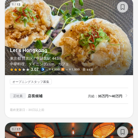
Le
1
/
13
Let’s Hongkong
東京都 目黒区 /
中目黒
駅
443m
中華料理、ダイニングバー、カフェ
3.07
～￥4,999
～￥1,999
44席
オープニングスタッフ募集
店長候補
月給：
35万円〜40万円
正社員
最終更新日：30日以上前
LU
1
/
17