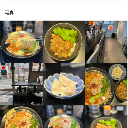
勤務時間
勤務時間
写真
(1)11時00分～15時00分

・10時00分～21時00分

(2)18時00分～22時00分

・11時00分～22時00分

※週3日～5日勤務

実質8時間勤務

(1)、(2)のご希望の時間帯に勤務できます。

休憩3時間（休憩時は外出可能です）

どちらの時間帯も勤務できる方も歓迎です！
＊週４４時間制（特例措置対象事業場）
終電考慮あり
終電考慮あり
フルタイム歓迎
長期勤務歓迎
シフト制
長期勤務歓迎
週4日以上OK
シフト制
休日・休暇
休日・休暇
本人の希望によるシフト制
月７日休日
待遇
待遇
＊契約期間の定めあり（原則6ヶ月更新）

＊社会保険完備（厚生年金、雇用保険、健康保険、労災保険）

＊雇用保険、労災保険加入

＊契約期間の定めあり（原則6ヶ月更新）

＊全社員の飲食利用時１０％引き（家族も適用可）

＊賄い１食付き
