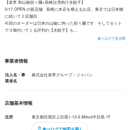
【老李 和山椒担々麺+長崎台湾肉汁水餃子】

お客様への接客・注文受付

店舗内厨房での調理業務全般

3/17 OPEN の新店舗   長崎に本店を構えるお店、東京では日本橋
レジ清算業務

食材の仕込み（カットや下ごしらえ）

に続いて２店舗目

ドリンク・デザート作成

開店準備

今回のオーダーは日本の山椒に拘った担々麺です   そしてセット
スイーツのトッピング・盛り付け

洗い場の清掃等

で３個付いてくる評判の【水餃子】も

洗い場業務 など

食べログで見る
台湾出身のオーナーが手がける当店は、多様なバックグラウンド
先に水餃子がきました   皮はひと晩寝かせてから２度練る方式で
★働きやすい環境★

を持つ仲間と働ける国際的な職場です。

こしらえられたもの

フレンドリーで楽しい職場です。シフトは柔軟に対応可能なの
★自社にて就労ビザ申請手続き可能★
雲仙産無菌芳寿豚、島原松本農園の生姜、島原中野農園の玉葱か
で、学生やWワークの方も働きやすいです！週3日～勤務OK！
事業者情報
らなる水餃子は味付きなので何も浸けずにそのままいただきます

こりゃ旨いッ！！   肉に癖がありません   生姜が前に出過ぎずに効
この仕事のおすすめポイント
法人名・事
株式会社老李グループ・ジャパン
いており絶妙な仕上がり、なるほどこれはタレ不要です   こんな
この仕事のおすすめポイント
業者名
★研修・サポート★

に美味しいなら３個のセットでなく単品で頼めばよかったと後悔

正社員としてキャリアを積むことができます。

先輩スタッフがしっかりと研修を行います。業務に自信が持てる
成長したい方にぴったりの環境です。
までサポートするので、安心してスタートできますよ！

担々麺は辛さ調節するのを忘れましたので殆ど辛くない状態です   
店舗基本情報
海老がいくつか入っていますが、中でも干し海老がとてもイイ役
★キャリアパス★

割を果たしています

住所
東京都目黒区上目黒1-13-6 Mieux中目黒 1F
応募資格
入社1年目:料理長指導のもと、当店自慢の味をしっかりと学んで
和山椒は「石臼...
いただきます

食べログで地図を開く