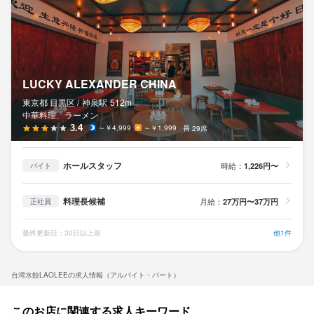
LUCKY ALEXANDER CHINA
東京都 目黒区 /
神泉
駅
512m
中華料理、ラーメン
3.4
～￥4,999
～￥1,999
29席
ホールスタッフ
時給：
1,226円〜
バイト
料理長候補
月給：
27万円〜37万円
正社員
最終更新日：30日以上前
他1件
台湾水餃LAOLEEの求人情報（アルバイト・パート）
このお店に関連する求人キーワード