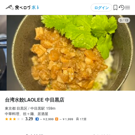
応募画面へ進む
応募画面へ進む
メニュー
ログイン
3
/
13
ログイン・無料会員登録
食べログ求人TOP
求人検索
マイページ管理
閲覧履歴
台湾水餃LAOLEE 中目黒店
東京都 目黒区 /
中目黒
駅
159m
気になる求人
中華料理、担々麺、居酒屋
3.29
～￥2,999
～￥1,999
17席
検索履歴・保存した条件