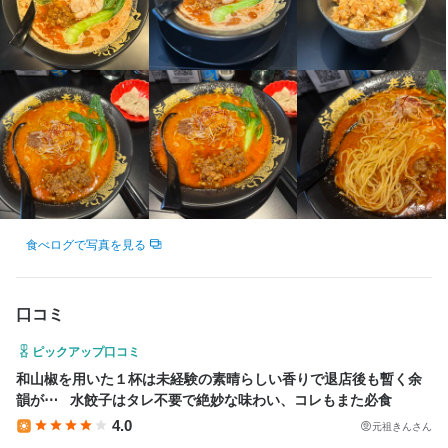
＊全日出勤時、まかない１食付き

＊交通費別途支給（上限なし）

（半日出勤時は１食３００円で提供可能）
＊全社員の飲食利用時１０％引き（家族も適用可）

＊年次有給休暇は法定どおり
まかない・食事補助あり
制服貸与
研修制度あり
社員登用制度あり
髪型自由
服装自由
ひげOK
ピアスOK
まかない・食事補助あり
社会保険完備
制服貸与
研修制度あり
髪型自由
ひげOK
ピアスOK
特徴
特徴
学歴不問
未経験者歓迎
新卒歓迎
第二新卒歓迎
Uターン・Iターン歓迎
フリーター歓迎
留学生歓迎
主婦・主夫歓迎
女性活躍中
ブランクOK
学歴不問
Uターン・Iターン歓迎
フリーター歓迎
シニア・ミドル活躍中
駅チカ(徒歩5分以内)
応募者全員と面接
面接1回
女性活躍中
ブランクOK
駅チカ(徒歩5分以内)
応募者全員と面接
面接1回
食べログで写真を見る
仕事内容
仕事内容
口コミ
私たちの台湾料理店で、一緒に中目黒を盛り上げていきません
台湾料理店で、ホールスタッフとして活躍しませんか？

か？

ピックアップ口コミ
お客様に本場の味を提供し、笑顔でおもてなしをお願いします！

あなたの経験を活かし、台湾料理の魅力を最大限に引き出すお料
和山椒を用いた１杯は未経験の素晴らしい香りで退店後も暫く余
未経験でも大丈夫、先輩スタッフがしっかりサポートします。

理を提供するチャンスです！

韻が⋯   水餃子はタレ不要で絶妙な味わい、コレもまた必食
4.0
元祖きんさん
■仕事内容■

■業務内容■
