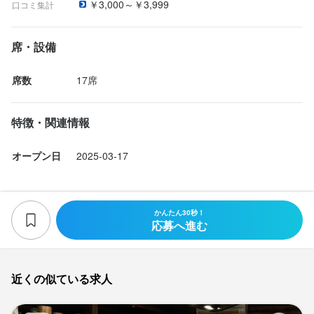
￥3,000～￥3,999
口コミ集計
「お客様に喜んでいただける料理を提供したい」「スキルを相談
最終更新日2026/04/16
して新しい挑戦をしたい」という方を心から歓迎します！ 経験を
席・設備
活かし、さらに成長できる環境で、ぜひ一緒に働きましょう。ご
応募お待ちしております！
席数
17席
特徴・関連情報
店名
オープン日
2025-03-17
台湾水餃LAOLEE 中目黒店
勤務地
かんたん30秒！
東京都目黒区上目黒1-13-6 Mieux中目黒 1F
応募へ進む
法人名・事業者名
株式会社老李グループ・ジャパン
近くの似ている求人
Fu