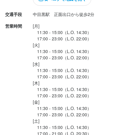
必須スキル・経験
3年後:店舗の調理責任者として、1店舗を任される料理長にステッ
プアップ。

コミュニケーション能力
交通手段
中目黒駅　正面出口から徒歩2分
5年後:独立を目指す方は、店舗運営のノウハウを習得し、独立開
外国の方の場合：ビジネスレベル（N2）の日本語会話ができる方
業も可能。
営業時間
[月]

　11:30 - 15:00（L.O. 14:30）

　17:00 - 23:00（L.O. 22:00）

[火]

求める人物像
身に付くスキル
　11:30 - 15:00（L.O. 14:30）

　17:00 - 23:00（L.O. 22:00）

弊社では、感動・感謝の気持ちをもって

包丁さばき
肉の知識
野菜の知識
仕入れ・食材の目利き
[水]

お客様に喜んでいただける接客を心がけています。

　11:30 - 15:00（L.O. 14:30）

笑顔での接客を大切にし、一緒に老李を盛り上げてくれる

　17:00 - 23:00（L.O. 22:00）

応募資格
仲間を募集中です！
[木]

　11:30 - 15:00（L.O. 14:30）

必須スキル・経験
　17:00 - 23:00（L.O. 22:00）

選考の流れ
飲食店での調理経験
[金]

　11:30 - 15:00（L.O. 14:30）

中華の調理経験者（経験年数不問）

応募後、原則2営業日以内に返信しております。

　17:00 - 23:00（L.O. 22:00）

【外国の方の場合：必須】

お電話でのご応募の場合、12時～13時を避けてご連絡いただけま
[土]

ビジネスレベル（Ｎ２）の日本語会話ができる方
すと幸いです。
　11:30 - 15:00（L.O. 14:30）

　17:00 - 21:00（L.O. 20:30）
