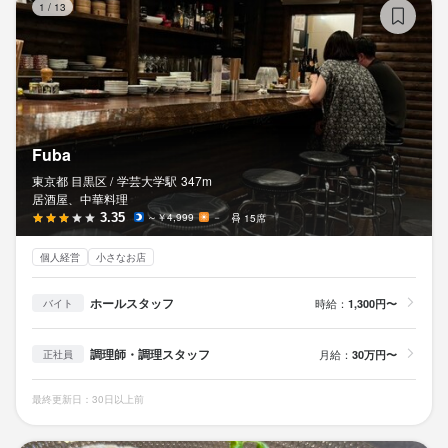
最終更新日2026/04/16
1
/
13
Fuba
東京都 目黒区 /
学芸大学
駅
347m
居酒屋、中華料理
3.35
～￥4,999
－
15席
個人経営
小さなお店
ホールスタッフ
時給：
1,300円〜
バイト
調理師・調理スタッフ
月給：
30万円〜
正社員
最終更新日：30日以上前