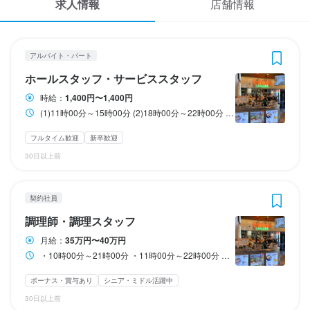
求人情報
店舗情報
応募履歴
3
3
 / 
 / 
4
4
WEB履歴書
台湾水餃LAOLEE 中目黒店
台湾水餃LAOLEE 中目黒店
アルバイト・パート
契約社員
アルバイト・パート
ホールスタッフ・サービススタッフ
調理師・調理スタッフ
スカウト・メルマガ受信設定
ホールスタッフ・サービススタッフ
時給：
1,400円〜1,400円
ヘルプ・お問い合わせフォーム
(1)11時00分～15時00分 (2)18時00分～22時00分 ※週3日～5日勤務 (1)、(2)のご希望の時間帯に勤務できます。 どちらの時間帯も勤務できる方も歓迎です！
ホールスタッフ・サービススタッフ
調理師・調理スタッフ
掲載をご検討の店舗様へ
フルタイム歓迎
新卒歓迎
時給
月給
1,400円〜1,400円
350,000円〜400,000円
30日以上前
食べログ求人PRESS
昇給あり
ボーナス・賞与あり
交通費支給
昇給あり
扶養内勤務OK
交通費支給
退職金あり
プライバシーポリシー
研修期間
試用期間
契約社員
利用規約
試用期間1ヶ月：同条件
調理師・調理スタッフ
企業情報
月給：
35万円〜40万円
給与補足
給与補足
・10時00分～21時00分 ・11時00分～22時00分 実質8時間勤務 休憩3時間（休憩時は外出可能です） ＊週４４時間制（特例措置対象事業場）
＊昇給 前年度実績あり（年1回  1月あたり５０円～３００円）

＊賞与 前年度実績あり（年2回 30万円～73万円）

＊交通費あり（上限なし）
＊昇給 前年度実績あり（年1回。1月あたり1万円～5万円）
ボーナス・賞与あり
シニア・ミドル活躍中
30日以上前