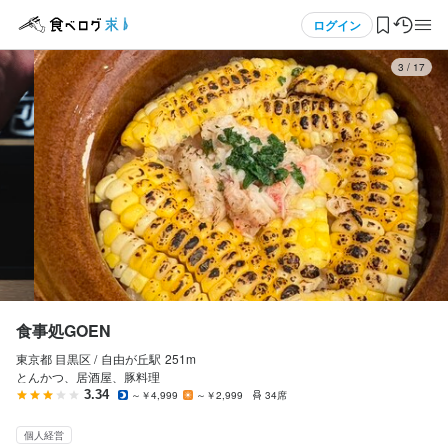
応募画面へ進む
応募画面へ進む
メニュー
ログイン
3
/
17
ログイン・無料会員登録
食べログ求人TOP
求人検索
マイページ管理
閲覧履歴
食事処GOEN
東京都 目黒区 /
自由が丘
駅
251m
気になる求人
とんかつ、居酒屋、豚料理
3.34
～￥4,999
～￥2,999
34席
検索履歴・保存した条件
個人経営