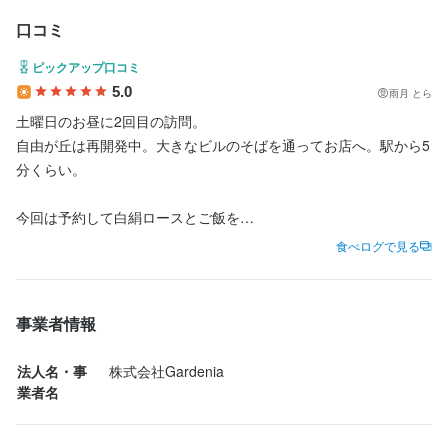
口コミ
最終更新日2026/03/11
最終更新日2026/02/19
ピックアップ口コミ
5.0
雨月 とら
土曜日のお昼に2回目の訪問。

自由が丘は再開発中。大きなビルのそばを通ってお店へ。駅から5
分くらい。

今回は予約して白絹ロースとご飯を

季節のご飯に変更しました♪

食べログで見る
飲み物に宇和島レモンサワー。

着席から20分くらいして到着。

事業者情報
まずは土鍋のご飯をよそってくれます。

とうもろこしとズワイカニの土鍋ご飯。

法人名・事
株式会社Gardenia
業者名
とうもろこしもカニもたっぷり入っていて、しっとりとしたご飯
です。
