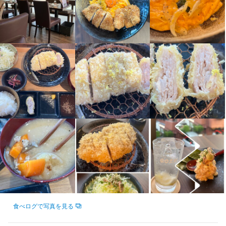
歓迎スキル・経験
歓迎スキル・経験
コミュニケーション能力
コミュニケーション能力
店名
店名
食事処GOEN
食事処GOEN
勤務地
勤務地
東京都目黒区自由が丘2-8-8 Lecielbleu 201
東京都目黒区自由が丘2-8-8 Lecielbleu 201
連絡先
連絡先
036-826-9370
036-826-9370
法人名・事業者名
法人名・事業者名
食べログで写真を見る
株式会社Gardenia
株式会社Gardenia