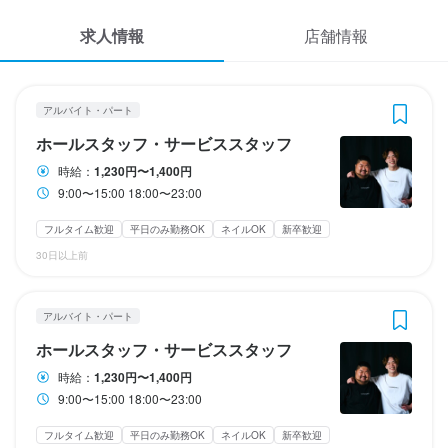
応募履歴
3
3
 / 
 / 
3
3
求人情報
店舗情報
WEB履歴書
食事処GOEN
食事処GOEN
アルバイト・パート
アルバイト・パート
ホールスタッフ・サービススタッフ
ホールスタッフ・サービススタッフ
スカウト・メルマガ受信設定
アルバイト・パート
ホールスタッフ・サービススタッフ
ヘルプ・お問い合わせフォーム
ホールスタッフ・サービススタッフ
ホールスタッフ・サービススタッフ
時給：
1,230円〜1,400円
9:00〜15:00 18:00〜23:00
掲載をご検討の店舗様へ
時給
時給
1,230円〜1,400円
1,230円〜1,400円
食べログ求人PRESS
フルタイム歓迎
平日のみ勤務OK
ネイルOK
新卒歓迎
昇給あり
昇給あり
交通費支給
交通費支給
30日以上前
プライバシーポリシー
研修期間
研修期間
利用規約
1ヶ月〜3ヶ月
1ヶ月〜3ヶ月
アルバイト・パート
企業情報
ホールスタッフ・サービススタッフ
時給：
1,230円〜1,400円
勤務時間
勤務時間
9:00〜15:00 18:00〜23:00
9:00〜15:00

9:00〜15:00

フルタイム歓迎
平日のみ勤務OK
ネイルOK
新卒歓迎