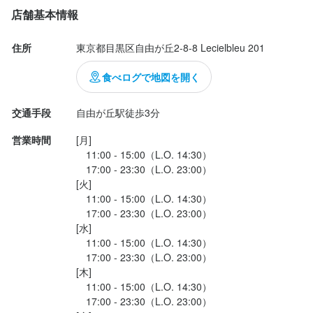
土鍋にはたっぷり入っているので

店舗基本情報
2膳分くらいあります。

土鍋ご飯は季節で変わるので、ご注意を

住所
東京都目黒区自由が丘2-8-8 Lecielbleu 201
白絹ロースに宇和島レモンの皮を

食べログで地図を開く
擦ってもらって香り付け。

レモンの汁だとカツの衣が崩れてしまうので、皮を擦っているそ
交通手段
自由が丘駅徒歩3分
う。

営業時間
[月]

　11:00 - 15:00（L.O. 14:30）

味はソース、辛子が小皿に。

　17:00 - 23:30（L.O. 23:00）

テーブルに塩が置かれています。

[火]

　11:00 - 15:00（L.O. 14:30）

まずは、何も付けずに。

　17:00 - 23:30（L.O. 23:00）

カツとは思えないほどの柔らかさ。

[水]

肉汁が口いっぱいに溢れます。

　11:00 - 15:00（L.O. 14:30）

　17:00 - 23:30（L.O. 23:00）

[木]

...
　11:00 - 15:00（L.O. 14:30）

　17:00 - 23:30（L.O. 23:00）
