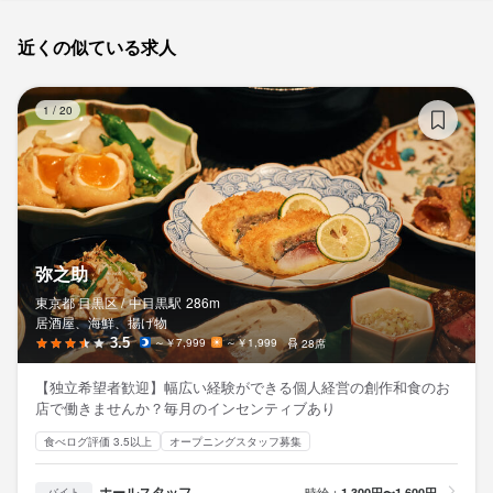
近くの似ている求人
弥
1
/
20
弥之助
東京都 目黒区 /
中目黒
駅
286m
居酒屋、海鮮、揚げ物
3.5
～￥7,999
～￥1,999
28席
【独立希望者歓迎】幅広い経験ができる個人経営の創作和食のお
店で働きませんか？毎月のインセンティブあり
食べログ評価 3.5以上
オープニングスタッフ募集
ホールスタッフ
時給：
1,300円〜1,600円
バイト