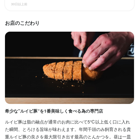
30日以上前
18:00〜23:00
18:00〜23:00
ランチタイムのみ勤務OK
ランチタイムのみ勤務OK
終電考慮あり
終電考慮あり
ダブルワーク・副業OK
ダブルワーク・副業OK
フルタイム歓迎
フルタイム歓迎
転勤なし
転勤なし
長期勤務歓迎
長期勤務歓迎
週1日からOK
週1日からOK
週4日以上OK
週4日以上OK
シフト制
シフト制
お店のこだわり
自由シフト制(毎回、時間・曜日を選べる)
自由シフト制(毎回、時間・曜日を選べる)
休日・休暇
休日・休暇
シフト制
シフト制
月8日以上休みあり
月8日以上休みあり
平日のみ勤務OK(土日休み)
平日のみ勤務OK(土日休み)
土日祝のみ勤務OK
土日祝のみ勤務OK
待遇
待遇
研修1ヶ月
研修1ヶ月
まかない・食事補助あり
まかない・食事補助あり
社会保険完備
社会保険完備
制服貸与
制服貸与
研修制度あり
研修制度あり
希少な”ルイビ豚“を1番美味しく食べる為の専門店
こ
独立支援制度あり
独立支援制度あり
髪型自由
髪型自由
服装自由
服装自由
ひげOK
ひげOK
ネイルOK
ネイルOK
ピアスOK
ピアスOK
ルイビ豚は脂の融点が通常のお肉に比べて5℃以上低く口に入れ
当
た瞬間、とろける旨味が味わえます。年間千頭のみ飼育される貴
は
特徴
特徴
重ルイビ豚の良さを最大限引き出す最高のとんかつを。昼は一皿
意