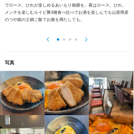
でロース、ひれが楽しめるあいもり御膳を。夜はロース、ひれ、
ー
履歴書不要
履歴書不要
学歴不問
学歴不問
未経験者歓迎
未経験者歓迎
独立希望者歓迎
独立希望者歓迎
新卒歓迎
新卒歓迎
第二新卒歓迎
第二新卒歓迎
Uターン・Iターン歓迎
Uターン・Iターン歓迎
フリーター歓迎
フリーター歓迎
大学生歓迎
大学生歓迎
女性活躍中
女性活躍中
ブランクOK
ブランクOK
メンチを楽しむルイビ豚3種食べ比べでお酒を楽しんでも山形県産
飯
駅チカ(徒歩5分以内)
駅チカ(徒歩5分以内)
個人経営(2店舗以内)
個人経営(2店舗以内)
スタッフの平均年齢20代
スタッフの平均年齢20代
のつや姫の土鍋ご飯でお腹を満たしても。
イ
応募者全員と面接
応募者全員と面接
面接1回
面接1回
即日勤務OK
即日勤務OK
仕事内容
仕事内容
【ホールスタッフ】

【ホールスタッフ】

ご案内、オーダー受付、ドリンク作成、配膳、接客、会計、テー
ご案内、オーダー受付、ドリンク作成、配膳、接客、会計、テー
写真
ブルの片付けなどのホール業務全般をお任せします。

ブルの片付けなどのホール業務全般をお任せします。

将来的には、店長候補として、売上・コストの数値管理、シフト
将来的には、店長候補として、売上・コストの数値管理、シフト
管理、他のスタッフへの指導・育成などの業務もお任せします。
管理、他のスタッフへの指導・育成などの業務もお任せします。
応募資格
応募資格
必須スキル・経験
必須スキル・経験
コミュニケーション能力
コミュニケーション能力