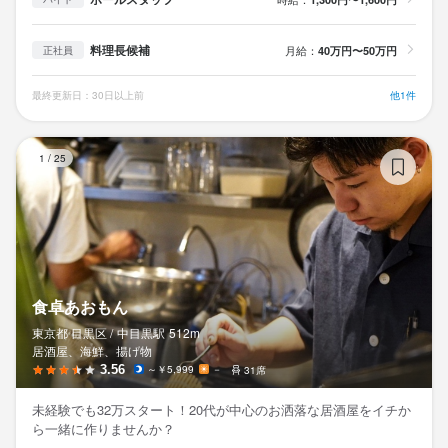
料理長候補
月給：
40万円〜50万円
正社員
最終更新日：30日以上前
他1件
食
1
/
25
食卓あおもん
東京都 目黒区 /
中目黒
駅
512m
居酒屋、海鮮、揚げ物
3.56
～￥5,999
－
31席
未経験でも32万スタート！20代が中心のお洒落な居酒屋をイチか
ら一緒に作りませんか？