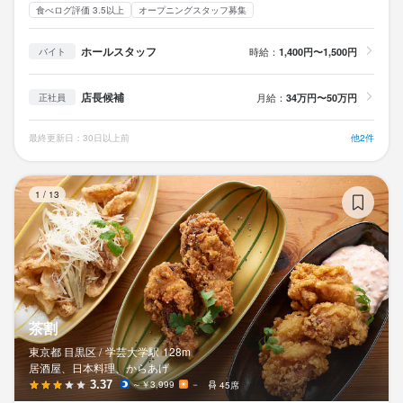
食べログ評価 3.5以上
オープニングスタッフ募集
ホールスタッフ
時給：
1,400円〜1,500円
バイト
店長候補
月給：
34万円〜50万円
正社員
最終更新日：30日以上前
他2件
茶
1
/
13
茶割
東京都 目黒区 /
学芸大学
駅
128m
居酒屋、日本料理、からあげ
3.37
～￥3,999
－
45席