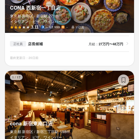
CONA 西新宿一丁目店
東京都 新宿区 /
新宿
駅
271m
イタリアン、ピザ、ワインバー
3.11
～￥2,999
－
112席
店長候補
月給：
27万円〜48万円
正社員
最終更新日：20日前
c
1
/
17
cona 新宿東南口店
東京都 新宿区 /
新宿三丁目
駅
198m
イタリアン、ピザ、ワインバー