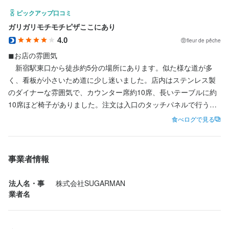
す。分からないことがあればすぐに相談できる環境なので、未経
ピックアップ口コミ
験の方でも自信を持って働けます。
ガリガリモチモチピザここにあり
4.0
fleur de pêche
身に付くスキル
◼︎お店の雰囲気

　新宿駅東口から徒歩約5分の場所にあります。似た様な道が多
ピザ生地づくり・窯焼き
盛り付け技術
サービスマナー
店舗運営
く、看板が小さいため道に少し迷いました。店内はステンレス製
のダイナーな雰囲気で、カウンター席約10席、長いテーブルに約
求める人物像
10席ほど椅子がありました。注文は入口のタッチパネルで行う形
でした。ピザは出来立てで提供されるため、注文した品ができあ
食べログで見る
・美味しい料理で人を喜ばせたい方

がるまで約15分ほど待ちました。席からキッチンの様子が伺える
・好奇心を持って仕事に取り組める方

ため、待っている間にピザの調理過程を見ることができます。

・誠実に仕事に取り組める方

事業者情報
◼︎オススメメニュー

•マルゲリータ

法人名・事
株式会社SUGARMAN
業者名
選考の流れ
◼︎料理

　セットの方がお得で、かつフライドポテトも食べたかったの
応募後、原則３営業日以内に返信しております。１回の面接を経
で、フライドポテトが付いている「C set」を注文しました。こち
て内定となります。