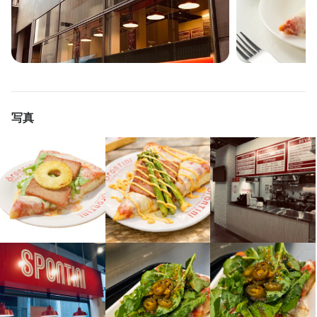
勤務時間
9:00~23:00(シフト制、週2日～OK,1日５H～OK)
ランチタイムのみ勤務OK
終電考慮あり
フルタイム歓迎
長期勤務歓迎
週2日からOK
週4日以上OK
シフト制
休日・休暇
写真
2週間ごとのシフト制
待遇
・契約期間の定めなし

・まかない有り（ディナー勤務の場合、規則あり）
まかない・食事補助あり
制服貸与
社員登用制度あり
髪型自由
服装自由
ひげOK
特徴