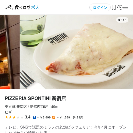
応募画面へ進む
メニュー
ログイン
3
/
17
ログイン・無料会員登録
食べログ求人TOP
求人検索
マイページ管理
閲覧履歴
PIZZERIA SPONTINI 新宿店
東京都 新宿区 /
新宿西口
駅
149m
気になる求人
ピザ
3.4
～￥2,999
～￥1,999
23席
検索履歴・保存した条件
テレビ、SNSで話題のミラノの老舗ピッツェリア！今年4月にオープン
したばかりの綺麗なお店！