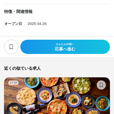
特徴・関連情報
オープン日
2025-04-26
かんたん30秒！
応募へ進む
近くの似ている求人
C
1
/
17