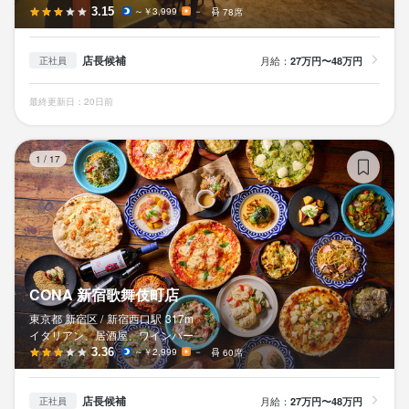
3.15
～￥3,999
－
78席
店長候補
月給：
27万円〜48万円
正社員
最終更新日：20日前
C
1
/
17
CONA 新宿歌舞伎町店
東京都 新宿区 /
新宿西口
駅
317m
イタリアン、居酒屋、ワインバー
3.36
～￥2,999
－
60席
店長候補
月給：
27万円〜48万円
正社員