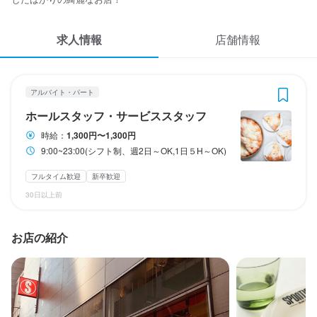
応募履歴
3
 / 
5
求人情報
WEB履歴書
店舗情報
PIZZERIA SPONTINI 新宿店
アルバイト・パート
ホールスタッフ・サービススタッフ
スカウト・メルマガ受信設定
アルバイト・パート
ヘルプ・お問い合わせフォーム
ホールスタッフ・サービススタッフ
ホールスタッフ・サービススタッフ
時給：
1,300円〜1,300円
掲載をご検討の店舗様へ
時給
1,300円〜1,300円
9:00~23:00(シフト制、週2日～OK,1日５H～OK)
食べログ求人PRESS
交通費支給
フルタイム歓迎
新卒歓迎
プライバシーポリシー
30日以上前
研修期間
利用規約
研修期間：変更なし
企業情報
お店の紹介
給与補足
交通費支給：1日1000円まで