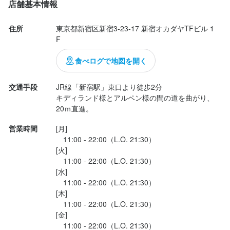
店舗基本情報
らは好きなピザ、ドリンク、サイドメニューを選ぶことができ、
プラスでサラダも付いてきます。これで税込1650円と、ファスト
住所
東京都新宿区新宿3-23-17 新宿オカダヤTFビル 1
お店の採用担当者からのメッセージ
フード店にしてはかなりコスパがいいと思います。

F
　フライドポテ...
少しでも興味をお持ちでしたら、ぜひお気軽にご応募ください。
食べログで地図を開く
ご応募を心よりお待ちしております。
交通手段
JR線「新宿駅」東口より徒歩2分

キディランド様とアルペン様の間の道を曲がり、
営業時間
[月]

店名
　11:00 - 22:00（L.O. 21:30）

PIZZERIA SPONTINI 新宿店
[火]

　11:00 - 22:00（L.O. 21:30）

勤務地
[水]

東京都新宿区新宿3-23-17 新宿オカダヤTFビル 1F
　11:00 - 22:00（L.O. 21:30）

[木]

　11:00 - 22:00（L.O. 21:30）

法人名・事業者名
[金]

株式会社SUGARMAN
　11:00 - 22:00（L.O. 21:30）
