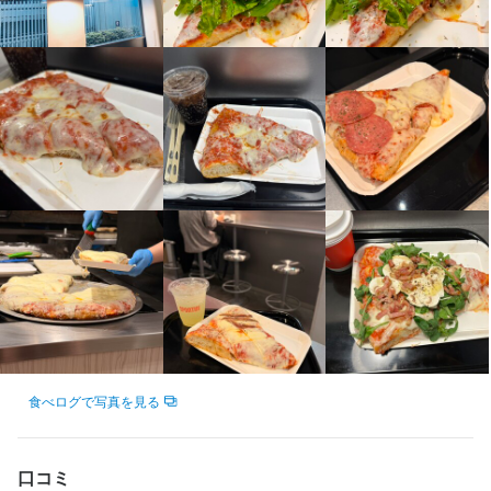
学歴不問
未経験者歓迎
新卒歓迎
第二新卒歓迎
フリーター歓迎
大学生歓迎
女性活躍中
ブランクOK
駅チカ(徒歩5分以内)
スタッフの平均年齢20代
採用予定10名以上
面接1回
仕事内容
当店は券売機でオーダーをとるため、ピザやドリンクの提供はほ
とんどの場合カウンターで行います。お仕事内容は、開店前準備
からテーブルの片付け、ピザのトッピングの盛り付け、ドリン
ク、接客全般を担当していただきます。明るい挨拶や笑顔での対
応が中心となり、未経験の方でも始めやすいお仕事です。

ピークタイムは忙しくなりますが、スタッフ同士で声をかけ合い
ながら協力して進めるため、無理なく業務に取り組め、役割分担
が明確なので安心です。

食べログで写真を見る
入社後は店長または先輩スタッフが個別に指導し、接客の流れや
オーダーの取り方、料理の盛り付けなどを丁寧にレクチャーしま
口コミ