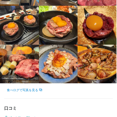
盛り付け技術
肉の知識
サービスマナー
昇給制度があるほか、交通費支給やまかない・食事補助も完備。
社会保険や制服貸与、駅チカ立地など働きやすい待遇が揃ってい
ます。髪型やひげ、ネイル、ピアスも自由で、あなたらしさを大
切にしながら働けます。

店名
【プライベートも充実できる環境】  

腹十一分
月8日以上のお休みがあり、年末年始や特別休暇も取得可能です。
終電考慮やダブルワークOK、転勤なしで長く安心して働けます。
シフト制で希望も考慮するので、無理なくプライベートを大切に
勤務地
東京都目黒区自由が丘1-11-4 二葉ビル 2F
できます。
法人名・事業者名
身に付くスキル
株式会社アッカ・エンタープライズ
包丁さばき
盛り付け技術
肉の知識
出店開業ノウハウ
店舗運営
食べログで写真を見る
メニュー開発
仕入れ・食材の目利き
最終更新日2025/11/10
口コミ