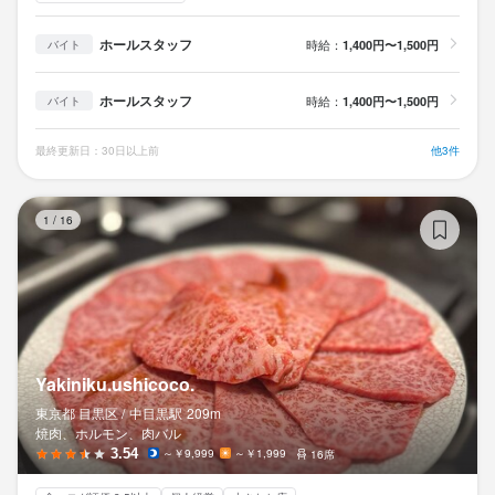
ホールスタッフ
時給：
1,400円〜1,500円
バイト
ホールスタッフ
時給：
1,400円〜1,500円
バイト
最終更新日：30日以上前
他3件
Ya
1
/
16
Yakiniku.ushicoco.
東京都 目黒区 /
中目黒
駅
209m
焼肉、ホルモン、肉バル
3.54
～￥9,999
～￥1,999
16席