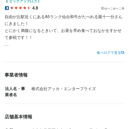
ピックアップ口コミ
店名
4.8
ゆーこゆーこ再
腹十一分
自由が丘駅近くにあるA5ランク仙台和牛がたべれる腹十一分さん
にきました！

勤務地
とにかく満腹になるときいて、お昼を早め食べておなかをすかせ
東京都目黒区自由が丘1-11-4 二葉ビル 2F
て参戦です！！

法人名・事業者名
まずは、生ビールでカンパイ

食べログで見る
株式会社アッカ・エンタープライズ
腹パン焼肉コースを頂きました。

◼️前菜

事業者情報
最終更新日2025/11/10
・黒毛和牛炙りユッケ

目の前で、炙ってくれます。

法人名・事
株式会社アッカ・エンタープライズ
甘いタレが美味しい。玉葱もうんまい

業者名
◼️野菜

・キムチ食べ放題

店舗基本情報
・サニーレタス

なんと食べ放題なんです！
