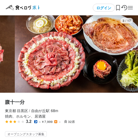
応募画面へ進む
応募画面へ進む
メニュー
ログイン
3
/
17
腹十一分
腹十一分
正社員
アルバイト・パート
ログイン・無料会員登録
調理師・調理スタッフ
ホールスタッフ・サービススタッフ
調理師・調理スタッフ
ホールスタッフ・サービススタッフ
食べログ求人TOP
月給
時給
320,000円〜500,000円
1,300円〜1,500円
求人検索
昇給あり
交通費支給
交通費支給
マイページ管理
固定残業代
勤務時間
月45時間のみなし残業代含む
閲覧履歴
腹十一分
17:00～23：00（シフト制、週１日～OK、１日３時間～OK）
給与補足
東京都 目黒区 /
自由が丘
駅
68m
気になる求人
終電考慮あり
ダブルワーク・副業OK
週1日からOK
シフト制
随時昇給
焼肉、ホルモン、居酒屋
3.2
～￥7,999
－
32席
検索履歴・保存した条件
収入例
休日・休暇
オープニングスタッフ募集
店長平均年収550万円