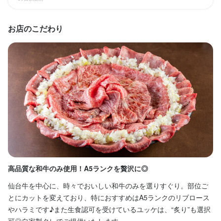
お客様を席へご案内することをメインに、注文を受けたり料理や
まかない・食事補助あり
社会保険完備
制服貸与
資格取得支援あり
独立支援制度あり
独立実績あり
髪型自由
ひげOK
ネイルOK
ピアスOK
ドリンクを運んだりする業務を担当していただきます。焼肉やホ
お店のこだわり
ルモン、居酒屋ならではの活気ある雰囲気の中で、笑顔でお客様
をお迎えし、心地よい時間を提供していただくお仕事です。

特徴
ピーク時には1時間あたり10〜19組ほどのお客様を接客します
学歴不問
未経験者歓迎
独立希望者歓迎
新卒歓迎
第二新卒歓迎
Uターン・Iターン歓迎
フリーター歓迎
シニア・ミドル活躍中
女性活躍中
が、スタッフ同士で協力し合いながら進めていくため、個人の負
ブランクOK
オープニングスタッフ募集
駅チカ(徒歩5分以内)
採用予定10名以上
担が偏ることはありません。お客様のご案内や配膳など、業務ご
応募者全員と面接
面接1回
とに役割分担を行っていますので、初めての方でも無理なく取り
組めます。

仕事内容
未経験の方には、まず料理やドリンクの運び方など基本的な動作
当店の調理スタッフは、完全予約制のコース専門の焼肉店の盛り
から丁寧に研修します。先輩スタッフがそばについて実際の業務
付けを中心とした業務を担当していただきます。具体的には、仕
をサポートしますので、わからないことがあればすぐに質問で
高品質な和牛のみ使用！A5ランクを贅沢に◎
肉
込んだ食材の盛り付けや、簡単な調理補助、調理場の清掃などが
き、安心して成長できる職場です。
主なお仕事です。難しい包丁作業や高度な調理技術はすぐには求
仙台牛を中心に、時々でおいしい和牛のみを選りすぐり。部位ご
ご
めませんので、未経験の方も安心して始めていただけます。

とにカットを変えており、特におすすめはA5ランクのリブロース
ー
この仕事のおすすめポイント
やハラミです♪また生食認可を受けているユッケは、“炙り”も選択
放
1日の仕込み量は平均して10kg未満と、無理のない範囲で作業を
可◎自家製タレでご提供いたします。
ラ