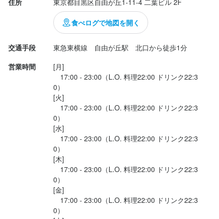
住所
東京都目黒区自由が丘1-11-4 二葉ビル 2F
◼️黒毛和牛３種盛り

食べログで地図を開く
・和牛タン　葱と一緒にとまらない

・和牛ハラミ　一番好きな部位

交通手段
東急東横線　自由が丘駅　北口から徒歩1分
・A5和牛カルビ　サシがすごい

営業時間
[月]

　17:00 - 23:00（L.O. 料理22:00 ドリンク22:3
◼️メイン

0）

・はみ出るA５黒毛和牛リブロース

[火]

柔らかい！すでにおなかいっぱいだけど、米も欲しい！(コースで
　17:00 - 23:00（L.O. 料理22:00 ドリンク22:3
も米は、追加できます)

0）

目の前で焼いてくれるのでテンションあがります。

[水]

　17:00 - 23:00（L.O. 料理22:00 ドリンク22:3
0）

◼️〆

[木]

冷麺　和出汁が効いてます。すだちでサッパリ

　17:00 - 23:00（L.O. 料理22:00 ドリンク22:3
0）

◼️デ...
[金]

　17:00 - 23:00（L.O. 料理22:00 ドリンク22:3
0）
