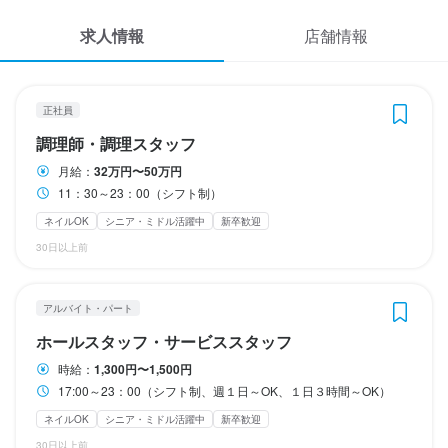
応募履歴
１カ月ごとのシフト制
求人情報
店舗情報
WEB履歴書
勤務時間
待遇
スカウト・メルマガ受信設定
11：30～23：00（シフト制）
正社員
契約期限の定めなし
終電考慮あり
ダブルワーク・副業OK
転勤なし
長期勤務歓迎
シフト制
調理師・調理スタッフ
ヘルプ・お問い合わせフォーム
まかない・食事補助あり
制服貸与
社員登用制度あり
独立支援制度あり
月給：
32万円〜50万円
独立実績あり
髪型自由
ひげOK
ネイルOK
ピアスOK
11：30～23：00（シフト制）
掲載をご検討の店舗様へ
休日・休暇
ネイルOK
シニア・ミドル活躍中
新卒歓迎
食べログ求人PRESS
月8日休み（有給休暇あり）
特徴
30日以上前
プライバシーポリシー
月8日以上休みあり
年末年始休暇あり
特別休暇あり
学歴不問
未経験者歓迎
独立希望者歓迎
新卒歓迎
第二新卒歓迎
利用規約
Uターン・Iターン歓迎
フリーター歓迎
大学生歓迎
高校生歓迎
留学生歓迎
アルバイト・パート
シニア・ミドル活躍中
女性活躍中
ブランクOK
オープニングスタッフ募集
企業情報
待遇
駅チカ(徒歩5分以内)
採用予定10名以上
応募者全員と面接
面接1回
ホールスタッフ・サービススタッフ
時給：
1,300円〜1,500円
・契約期間の定めなし

17:00～23：00（シフト制、週１日～OK、１日３時間～OK）
・社会保険完備（厚生年金、雇用保険、健康保険、労災保険）

仕事内容
・受動喫煙防止措置：屋内原則禁煙（喫煙専用室あり）

ネイルOK
シニア・ミドル活躍中
新卒歓迎
・独立支援制度あり
当店のホールスタッフ・サービススタッフとして、ご来店された
30日以上前