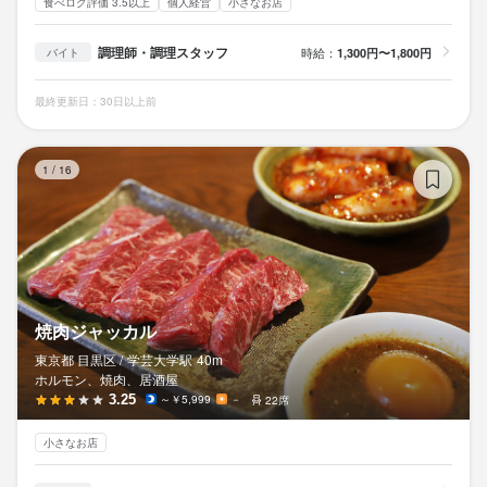
食べログ評価 3.5以上
個人経営
小さなお店
調理師・調理スタッフ
時給：
1,300円〜1,800円
バイト
最終更新日：30日以上前
焼
1
/
16
焼肉ジャッカル
東京都 目黒区 /
学芸大学
駅
40m
ホルモン、焼肉、居酒屋
3.25
～￥5,999
－
22席
小さなお店