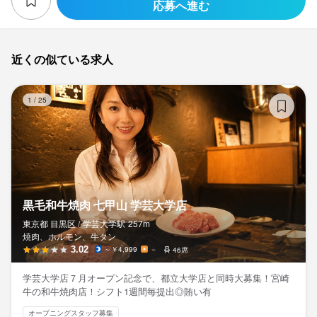
応募へ進む
近くの似ている求人
黒
1
/
25
黒毛和牛焼肉 七甲山 学芸大学店
東京都 目黒区 /
学芸大学
駅
257m
焼肉、ホルモン、牛タン
3.02
～￥4,999
－
46席
学芸大学店７月オープン記念で、都立大学店と同時大募集！宮崎
牛の和牛焼肉店！シフト1週間毎提出◎賄い有
オープニングスタッフ募集