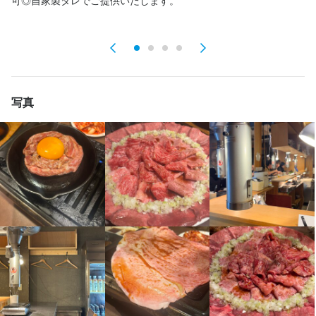
【未経験から独立までしっかりサポート】

分担しています。営業前に仕込みを終え、営業中はオーダーに応
タ
学歴・経験は一切不問！未経験者や学生、シニアの方も大歓迎で
じて盛り付け作業を進めます。ピークタイムもチームで分担しな
す。独立支援制度があり、実際に独立したスタッフも多数。オー
がら進めるため、極端に忙しすぎることはありません。

プニングスタッフとして新しいお店づくりに関われるチャンスも
あります。

入社後は先輩スタッフが常に近くでサポートし、分からないこと
や困ったことがあればすぐに声をかけてフォローします。未経験
写真
【あなたの頑張りをしっかり評価】

の方でも丁寧に教えますので、安心してステップアップできま
交通費全額支給や食事補助、制服貸与など待遇も充実！髪型やネ
す。
イル、ピアスも自由なので自分らしく働けます。駅から徒歩5分以
内で通勤もラクラクです。

この仕事のおすすめポイント
【柔軟なシフトでプライベートも充実】

【未経験からの成長を全力サポート】  

週1日からの勤務やダブルワーク、副業もOK！シフト制で終電も
資格取得支援や独立支援制度が充実しており、実際に独立した先
しっかり考慮しますので、無理なく自分のペースで働けます。ラ
輩も多数在籍しています。学歴や経験は一切不問、未経験・新
イフスタイルに合わせてお休みを取れる環境です。
卒・フリーターの方も大歓迎。シニア・ミドルや女性も活躍して
おり、オープニングスタッフとして一緒にスタートできます！

身に付くスキル
【成果はしっかり給与に反映】  
