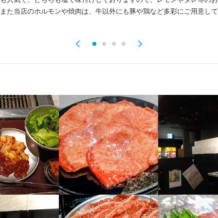
また当店のホルモンや焼肉は、牛以外にも豚や鶏など多彩にご用意して
格
・経験
経験
モンたざわ
2-15-12 中原ビル 1F
業者名