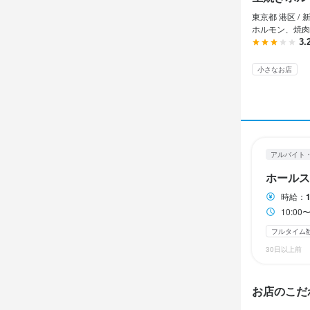
勤務時
東京都 港区 /
10:00〜23
ホルモン、焼肉
3.
ランチタイムの
週2日からOK
小さなお店
自由シフト制(毎
休日・
半月ごとの
アルバイト
月8日以上休み
ホールス
時給：
待遇
10:00
フルタイム
・契約期間の
・社会保険完
30日以上前
まかない・食事
お店のこだ