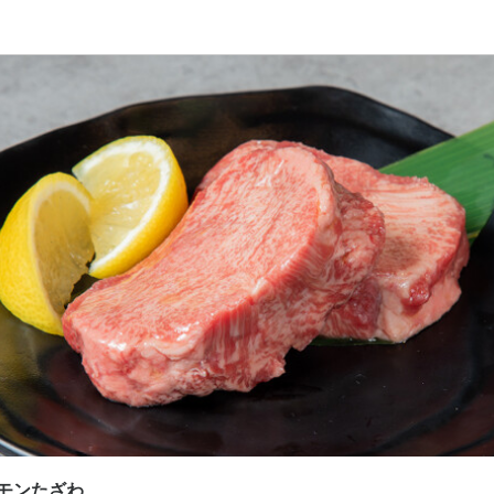
応募画面へ進む
生焼きホルモンたざわ
ート
スタッフ・サービススタッフ
スタッフ・サービススタッフ
400円〜1,750円
通費支給
給与手渡しOK
扶養内勤務OK
00円
000円まで
モンたざわ