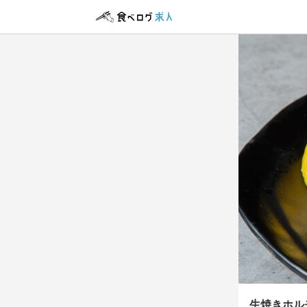
アルバイト・パ
ホール
ホール
時給
1,
昇給あり
交
研修期間
100h 時給13
給与補足
交通費月20,
生焼きホル