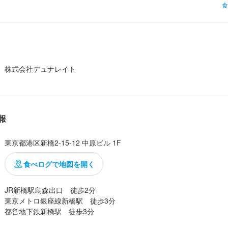
食
トの有る珍しいネーミングですね。

たのでお店にはカウンター席にお客さん1名だけ。

さんに「まだ良いですか？」と聞くと

株式会社デュナレイト
ラストオーダーで11:00迄ですが良かったらどうぞ〜!!」と奥のテーブル席
たテーブルでは有りますが、妙に落ち着きます。

貼られた木札のお品書きに目が止まります。

報
はタッチパネルも有り、色々メニューを眺めていたら先程の女性スタッ
タッチパネルだけじゃ無くても大丈夫です...
東京都港区新橋2-15-12 中原ビル 1F
食べログで地図を開く
JR新橋駅烏森出口　徒歩2分

東京メトロ銀座線新橋駅　徒歩3分
