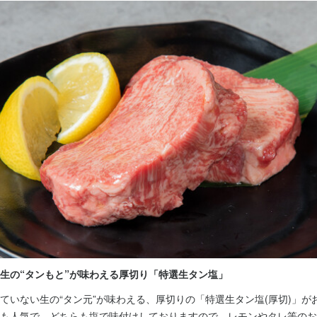
経験者歓迎
新卒歓迎
第二新卒歓迎
フリーター歓迎
大学生歓迎
主婦・主夫歓迎
女性
駅チカ(徒歩5分以内)
小さなお店(20席未満)
面接1回
即日勤務OK
容
ルスタッフ・サービススタッフとして、料理やお飲み物の提供、お客様
付けなど、接客業務全般を担当していただきます。賑やかな雰囲気で、
いしています。

ット端末がメインなので難しいことは少なく、すぐに業務を覚えられます
も、先輩スタッフによるOJTが中心の研修体制を整えています。分か
できる雰囲気で、実際の接客を通して一つづつ業務を覚えていけますの
心してご応募ください。
生の“タンもと”が味わえる厚切り「特選生タン塩」
くスキル
ていない生の“タン元”が味わえる、厚切りの「特選生タン塩(厚切)」が
ービスマナー
店舗運営
メニュー開発
仕入れ・食材の目利き
も人気で、どちらも塩で味付けしておりますので、レモンやタレ等のお