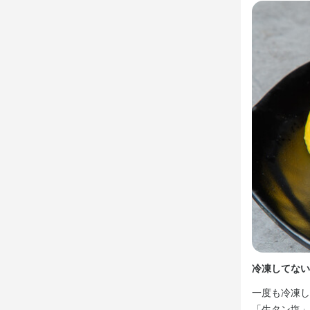
特徴
学歴不問
未
ブランクOK
仕事内
当店のホー
ーブルの片
く接客をお願
注文はタブレ
未経験の方で
すぐに質問
方でもご安
冷凍してない
身に付
一度も冷凍し
肉の知識
サ
「生タン塩」