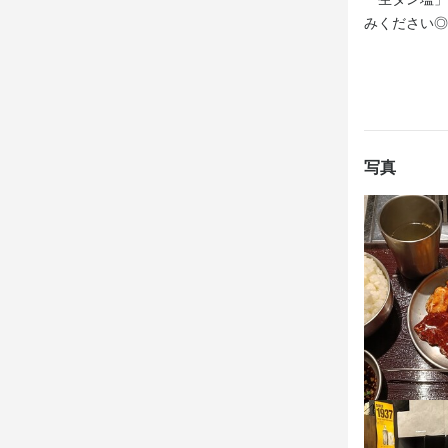
みください◎
応募資
歓迎スキル
飲食店での接客
写真
店名
生焼きホル
勤務地
東京都港区新橋
法人名・事