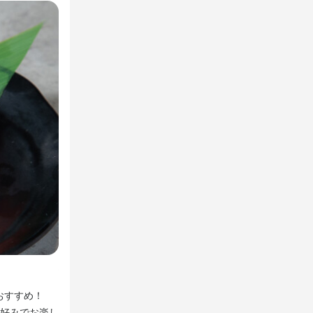
活躍中
のご案内、テ
明るく元気よ
よ♪

らないことは
で、初めての
鮮度抜群の国産ホルモンが種類豊富！少量から注文できま
おすすめ！
当店は鮮度にこだわった国産ホルモンを種類豊富にご用意
好みでお楽し
味噌ホルモン」、黄身付の「漆黒味噌ホルモン」がおすす