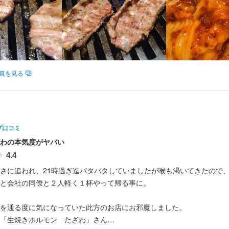
求人を選択する
求人を選択する
求人を選択する
求人を選択する
ホールスタッフ
ホールスタッフ
ホールスタッフ
店長候補
時給：
時給：
月給：
時給：
1,400円〜1,750円
1,300円〜1,600円
20万円〜25万円
1,300円〜
バイト
バイト
バイト
正社員
真を見る
プ口コミ
わの本気度がヤバい
4.4
さに追われ、21時過ぎ迄バタバタしていましたが喉も渇いてきたので
と会社の同僚と２人軽く１杯やって帰る事に。

を通る度に気になっていた此方のお店にお邪魔しました。

「生焼きホルモン　たざわ」さん
