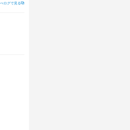
べログで見る
へ通して貰えま
フさんが
