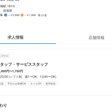
間
新橋
駅
181m
:00 (シフト制、週1〜OK、1日4h〜OK)
、居酒屋
24
～￥3,999
～￥1,999
21席
み勤務OK
終電考慮あり
ダブルワーク・副業OK
フルタイム歓迎
長期勤務歓迎
週1日
週4日以上OK
シフト制
固定シフト制(決まった時間・曜日に働ける)
回、時間・曜日を選べる)
求人情報
店舗情報
休暇
シフト制
・パート
あり
平日のみ勤務OK(土日休み)
土日祝のみ勤務OK
タッフ・サービススタッフ
1,400円〜1,750円
〜23:00 (シフト制、週1〜OK、1日4h〜OK)
歓迎
平日のみ勤務OK
ネイルOK
新卒歓迎
定め無し

備(厚生年金、雇用保険、健康保険、労災保険)
補助あり
社会保険完備
制服貸与
社員登用制度あり
髪型自由
ひげOK
ネイルOK
わり