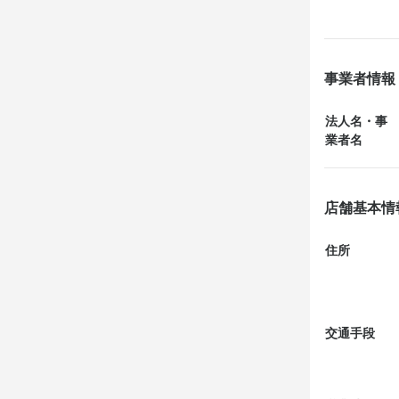
中々インパク
時間も遅かっ
事業者情報
女性スタッフ
法人名・事
「10:30
業者名
した。

こじんまりし
壁にズラリと
店舗基本情
テーブル横に
「オーダーは
住所
交通手段