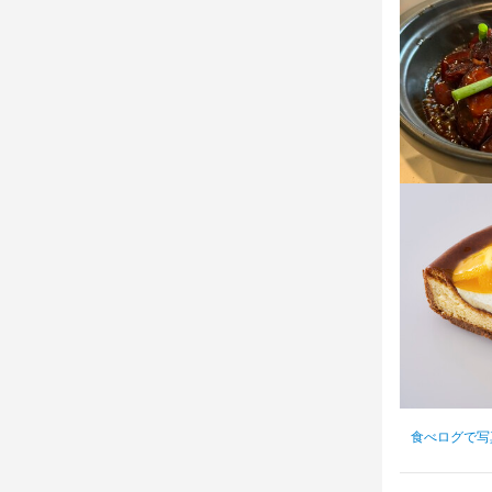
まかない支給
交通費支給

社割有り

髪型/髪色/ピ
まかない・食事
特徴
学歴不問
第
仕事内
【店長・マネ
新店舗の立ち
主な業務内容
・売上やコス
食べログで写
・スタッフの
・衛生管理や