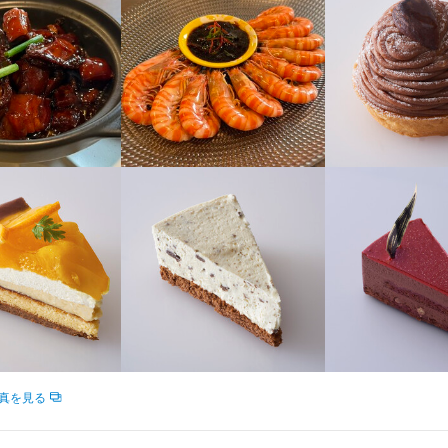


アス/ヒゲ/タトゥーOK！
補助あり
社会保険完備
制服貸与
髪型自由
服装自由
ひげOK
ピアスOK
二新卒歓迎
フリーター歓迎
シニア・ミドル活躍中
ブランクOK
オープニングスタッフ募
容
ージャー候補】

上げメンバーとして、店舗運営に幅広く関わっていただきます。



トの管理

真を見る
採用、教育、育成

販促企画などの店舗マネジメント
