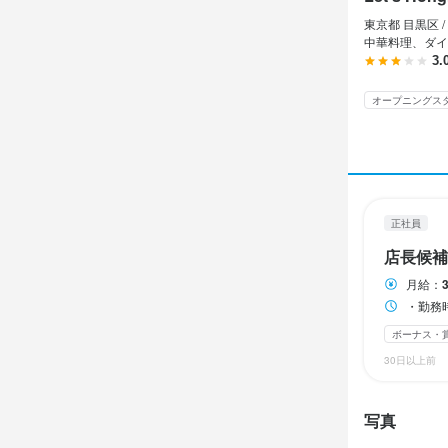
交通費：全
東京都 目黒区 /
中華料理、ダイ
収入例
3.
【年収例】

店長・マネー
オープニングス
月給35万円：
月給40万円：
＋賞与あり
正社員
店長候補
勤務時
月給：
・勤務時間

・勤務時
10:00～24:00
ボーナス・
※上記時間で
※変形労働時間
30日以上前
・休憩時間（
写真
店長候補：2時