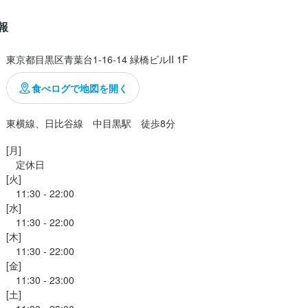
求人を選択する
求人を選択する
求人を選択する
求人を選択する
報
ッフ一人ひとりの意見やアイデアを大切にしながら店舗運営を行ってい
しながら、主体的に働きたい方にもぴったりの職場です。

店長候補
ホールスタッフ
ホールスタッフ
ホールスタッフ
時給：
月給：
時給：
時給：
1,230円〜1,300円
35万円〜40万円
1,300円〜
1,226円〜
正社員
バイト
バイト
バイト
東京都目黒区青葉台1-16-14 緑橋ビルII 1F
ないスタイルの中華料理】

食べログで地図を開く
料理店のイメージとは異なり、店内はカフェのようなおしゃれで落ち着
調理師・調理スタッフ
料理長候補
月給：
月給：
27万円〜37万円
30万円〜
正社員
正社員
。

東横線、日比谷線　中目黒駅　徒歩8分
調理師・調理スタッフ
時給：
1,226円〜
バイト
的な中華だけではなく、洋食と中華の両方の経験を持つシェフが手がけ
[月]

ンルにとらわれない発想から生まれる、ここでしか味わえない中華料理
　定休日

[火]

　11:30 - 22:00

[水]

メンバーについて】

　11:30 - 22:00

は、中華と洋食の両方の経験を持つ料理人が2名在籍しています。発想力
[木]

柄のメンバーです。

　11:30 - 22:00

[金]

見を尊重しながら、チームでより良いお店を作っていこうという雰囲気
　11:30 - 23:00

働ける職場です。
[土]
