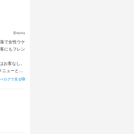
少しずつ仕事
dacha
落で女性ウケ
ながら、お店
客にもフレン
にはお客なし。
メニューと注
べログで見る
種類。どれも
か興味が湧
お店づくりに
レールゥを注
ていくため、