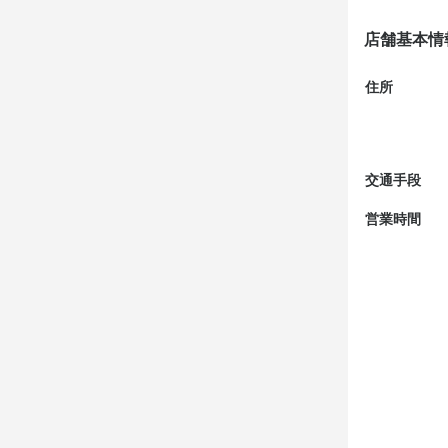
店舗基本情
また、スタ
の考えを活か
住所
【これまでに
従来の中華
定しています
交通手段
料理は伝統
営業時間
イル。ジャ
きます。

【一緒に働く
キッチンに
しみやすい人
お互いの意
きに楽しく