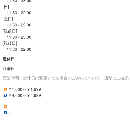
　11:30 - 23:00

[日]

　11:30 - 22:00

格
[祝日]

　11:30 - 22:00

・経験
[祝前日]

経験
　11:30 - 23:00

[祝後日]

以上
・経験
定休日
ョン能力
飲食店での接客経験
月曜日
る方大歓迎！
営業時間・定休日は変更となる場合がございますので、店舗にご確認
￥1,000～￥1,999
￥4,000～￥4,999
人物像
－
仕事を進めたい方。

－
チャレンジしたい方。

てきたスキルを活かしたい方。
