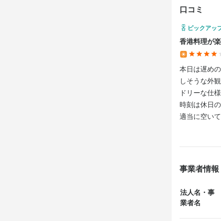
口コミ
・料理やドリ
・簡単なドリ
ピックアッ
香港料理が楽
最初からす
の幅を広げて
本日は遅めの
今回はオー
しそうな外観
づくりを進め
ドリーな仕様
時刻は休日の
適当に空いて
文はQRコー
この仕
メニュー確認
美味そうで一
【オープニン
き、最終的に
事業者情報
今回、新し
関わってくだ
少し待って注
法人名・事
ぎ、周りにカ
業者名
新しい環境
仕事のやりが