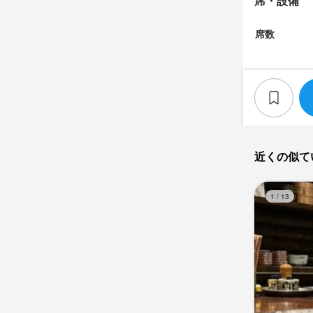
席・設備
そんな方か
席数
選考の
面接時に履
近くの似て
店名
1
/
13
Let’s Hongk
勤務地
東京都目黒区青葉
法人名・事
株式会社Let’