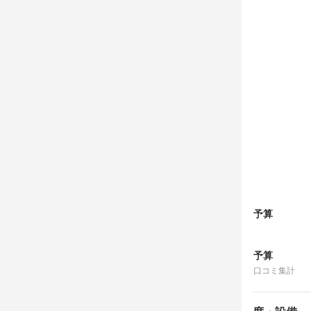
応募資
必須スキル
飲食店での接客
飲食経験3年
歓迎スキル
コミュニケーシ
中国語話せ
予算
求める
予算
自分の裁量で
口コミ集計
新しい環境で
これまで培っ