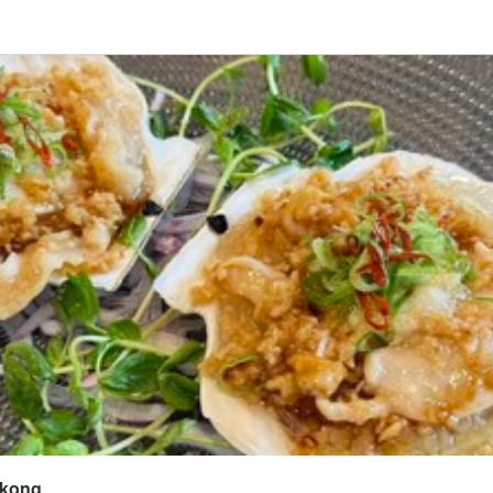
応募画面へ進む
Hongkong
補・マネージャー
補・マネージャー
0,000円〜400,000円
あり
昇給あり
交通費支給
中給料は変わりません。
ジャー候補：月給35万～40万円（経験・能力により決定）

以上必須

gkong