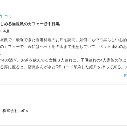
ンクの提供

ンク作り など

プ口コミ
しめる当世風のカフェー@中目黒
べての業務をお任せすることはありません。経験やスキルに合わせて、
4.0
いただけます。

昼飯で、最近できた香港料理のお店を訪問。如何にも中目黒らしいお洒
プニング店舗のため、スタッフ一人ひとりの意見やアイデアを大切にし
のカフェーで、表にはペット用の水まで用意していて、ペット連れのお
ていきたいと考えています。

。

1400過ぎ。お茶を飲んでる女性３人連れに、子供連れの4人家族の他
る席に座ると、店員さんが水とQRコード印刷した紙片を持って来る。
ド読み込んでくださいとの由。

食
事のおすすめポイント
したところ、ランチ定食は香港カツカレーとチキンライスと牛肉麺の三
頻り悩むが、カレーのイメージが余りない香港のカレーとはどんなもの
グスタッフ募集】

カツカレー1680円也で決心。

く飲食店をオープンすることになりました。立ち上げメンバーとして、
さる方を募集しています。

文のカツカレーがサーブ。洋食屋のライス型で固めたライスの周囲にカ
株式会社Let’ｓ
ツ二枚とフィッシュボール、煮込み野菜を配したもの。こちらに...
で挑戦してみたい方には絶好のチャンスです。ゼロからお店を作り上げ
いや自身の成長をしっかり実感できる環境です。
