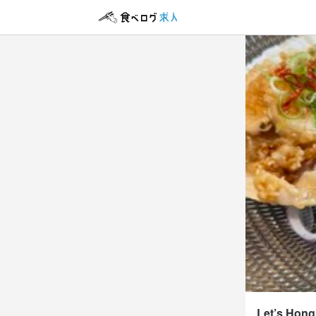
Let’s 
正社員
店長候
店長候
月給
35
ボーナス・賞与
試用期間
3ヶ月、期間
給与補足
基本給与

店長・マネー
※飲食経験3年
Let’s Hon