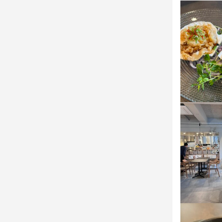
終電考慮あり
休日・
・定休日

月曜定休日で
・残業につい
残業は基本的
・家庭都合
年末年始休暇あ
待遇
賞与有り

社会保険完備
制服貸与
