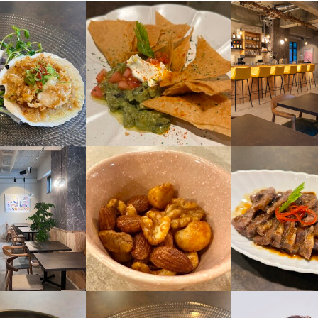
長期勤務歓迎
シフト制
休暇
す

て

にありません！

の休み調整可
り

