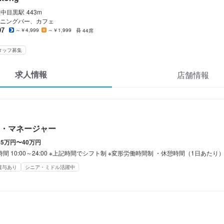
額支給
中目黒
駅
443m
ニングバー、カフェ
07
～￥4,999
～￥1,999
44席
ジャー候補（35万～40万）

タッフ募集
420万円

480万円

求人情報
店舗情報
・マネージャー
間
35万円〜40万円
間 10:00～24:00 ※上記時間でシフト制 ※変形労働時間制 ・休憩時間（1日あたり） 店長


賞与あり
シニア・ミドル活躍中
シフト制

制

1日あたり）

間
