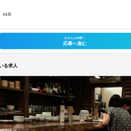
らのご応募をお待ちしています。
44席
流れ
かんたん30秒！
歴書を必ずお持ちください
応募へ進む
いる求人
ong
台1-16-14 緑橋ビルII 1F
業者名
ｓ