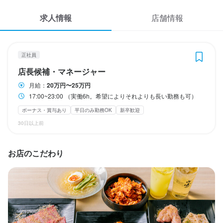
休日・休暇
応募履歴
求人情報
店舗情報
日曜休み / 希望休日設定可
WEB履歴書
日曜定休
平日のみ勤務OK(土日休み)
スカウト・メルマガ受信設定
正社員
待遇
店長候補・マネージャー
ヘルプ・お問い合わせフォーム
・契約の定めなし

月給：
20万円〜25万円
・社会保険完備
17:00~23:00 （実働6h。希望によりそれよりも長い勤務も可）
掲載をご検討の店舗様へ
まかない・食事補助あり
社会保険完備
制服貸与
研修制度あり
ボーナス・賞与あり
平日のみ勤務OK
新卒歓迎
食べログ求人PRESS
社内イベントあり(旅行、BBQ等)
独立支援制度あり
髪型自由
30日以上前
プライバシーポリシー
利用規約
特徴
お店のこだわり
企業情報
未経験者歓迎
独立希望者歓迎
新卒歓迎
第二新卒歓迎
女性活躍中
オープニングスタッフ募集
駅チカ(徒歩5分以内)
個人経営(2店舗以内)
小さなお店(20席未満)
応募者全員と面接
面接1回
仕事内容