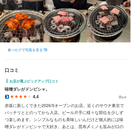
法人名・事業者名
株式会社 萬
最終更新日2026/06/29
食べログで写真を見る
口コミ
お店が選ぶピックアップ口コミ
味噌ダレがドンピシャ。
4.4
y.st
赤坂に新しくできた2026/5オープンのお店。近くのサウナ東京で
バッチリととのってから入店。ビール片手に様々な部位を少しず
つ楽しめます。シンプルなものも美味しいんだけど個人的には味
噌ダレがドンピシャで大好き。あとは、昆布〆ミノも旨みが口の