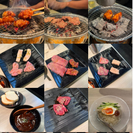
っかり人気の店になれる味とサービス、雰囲気を提供していきた
いと思います。そのため、頑張りや成果に応じて、昇給やボーナ
ス・賞与を支給しますので、一緒に盛り上げましょう！

【未経験から店長へ！充実の研修制度】

未経験の方や新卒・第二新卒の方も大歓迎です。独立支援制度や
オープニングスタッフとしての経験を通じて、店舗運営のノウハ
ウをしっかり学べます。女性スタッフも活躍中のアットホームな
小さなお店で、あなたの成長を全力でサポートします。
店名
ホルモンかねまさ
勤務地
東京都港区赤坂4-2-2 赤坂DNプラザビル 2F