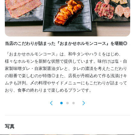
【オープニングスタッフ募集】

・先月オープンしたばかりで、ホール・接客・仕込みなど全てを
店長1名で行っております

・アルバイトの方も少しずつ増えてきましたが、一緒にオープン
を盛り上げていただける社員の方を募集しております

当店のこだわりが詰まった『おまかせホルモンコース』を堪能◎
駅
・食べログ百名店を目指し、一緒に店舗作りを進めてくれる仲間
を募集しております。
『おまかせホルモンコース』は、和牛タンやハラミをはじめ、
赤
様々なホルモンを新鮮な状態で提供しています。味付けは塩・自
ボ
家製味噌ダレ・自家製醤油ダレと、タレの濃淡を考えたこだわり
焼
この仕事のおすすめポイント
の順番で楽しむのが特徴◎また、店長が丹精込めて作る浅漬けキ
焼
ムチも評判。〆の料理やサイドメニューにもこだわりが詰まって
味
【安心して働ける勤務環境】

おり、食事の終わりまで楽しめるプランです。
焼
日曜定休で、平日のみ勤務や時短社員制度もご用意。終電もしっ
かり考慮し、転勤もありません。ダブルワークや副業もOKなの
で、ライフスタイルに合わせて長く安心して働けます。

【オープンから名店へ！一緒に盛り上げる仲間を募集】

写真
元々赤坂で食べログ高評価だった焼肉屋さんからの独立です。し