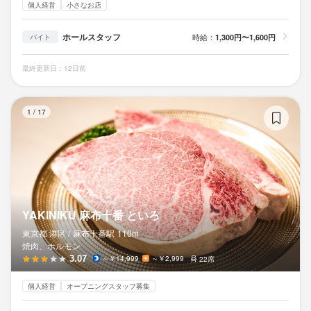
個人経営
小さなお店
ホールスタッフ
時給：
1,300円〜1,600円
バイト
最終更新日：12日前
Y
1
/
17
YAKINIKU 麻布十番 といろ
東京都 港区 /
麻布十番
駅
110m
焼肉、ホルモン
3.07
～￥14,999
～￥2,999
22席
個人経営
オープニングスタッフ募集