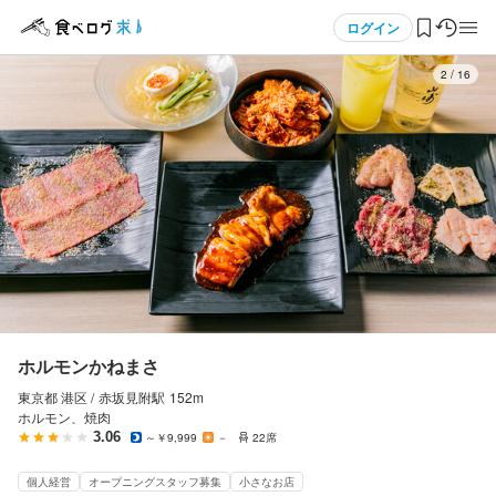
応募画面へ進む
メニュー
ログイン
3
/
16
ホルモンかねまさ
正社員
ログイン・無料会員登録
店長候補・マネージャー
店長候補・マネージャー
食べログ求人TOP
月給
200,000円〜250,000円
求人検索
ボーナス・賞与あり
昇給あり
交通費支給
マイページ管理
勤務時間
閲覧履歴
ホルモンかねまさ
17:00~23:00 （実働6h。希望によりそれよりも長い勤務も可）
東京都 港区 /
赤坂見附
駅
152m
気になる求人
終電考慮あり
ダブルワーク・副業OK
時短社員制度あり
転勤なし
ホルモン、焼肉
長期勤務歓迎
3.06
～￥9,999
－
22席
検索履歴・保存した条件
個人経営
オープニングスタッフ募集
小さなお店