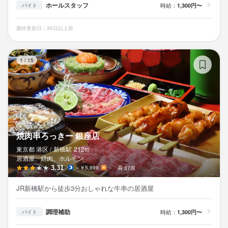
ホールスタッフ
時給：
1,300円〜
バイト
最終更新日：30日以上前
焼
1
/
15
焼肉串ろっきー 銀座店
東京都 港区 /
新橋
駅
212m
居酒屋、焼肉、ホルモン
3.31
～￥5,999
－
37席
JR新橋駅から徒歩3分おしゃれな牛串の居酒屋
調理補助
時給：
1,300円〜
バイト