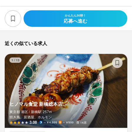
かんたん30秒！
応募へ進む
近くの似ている求人
ヒ
1
/
13
ヒノマル食堂 新橋総本店
東京都 港区 /
新橋
駅
257m
焼き鳥、居酒屋、ホルモン
3.08
～￥4,999
～￥999
14席