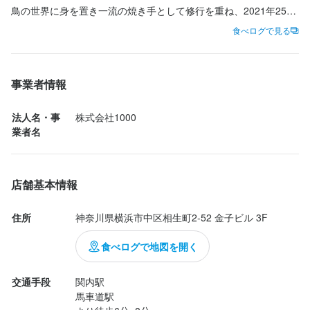
鳥の世界に身を置き一流の焼き手として修行を重ね、2021年25才
と云う若さで"1000"をオープンさせる‼️

食べログで見る
熟成したり寝かせたり、生やレアなど焼き手の手腕により個性を
強く出すことの出来る高坂鶏、、火入れだけでなく鮨ネタの様に
事業者情報
味をコントロールする。

法人名・事
株式会社1000
30日と云う長期に熟成した白レバーなど菌を保有しない高坂鶏の
業者名
台頭により焼き鳥の可能性が広がって行くことが期待される。

締めのご飯やラーメンなど種類が多く、腹一杯食べられることも
店舗基本情報
嬉しいですね。

住所
神奈川県横浜市中区相生町2-52 金子ビル 3F
ご馳走様でした(^^)

食べログで地図を開く
本日のお品書き 44,000円

交通手段
関内駅　

おまかせコース 16,000円

馬車道駅

四種類の茸のマリネ　ミモレットチーズ...