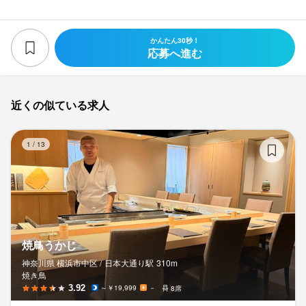
かんたん30秒！
応募へ進む
近くの似ている求人
焼
1
/
13
焼鳥うかじ
神奈川県 横浜市中区 /
日本大通り
駅
310m
焼き鳥
3.92
～￥19,999
－
8席