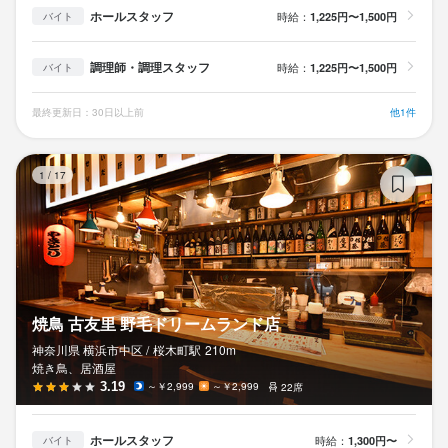
ホールスタッフ
時給：
1,225円〜1,500円
バイト
調理師・調理スタッフ
時給：
1,225円〜1,500円
バイト
最終更新日：30日以上前
他1件
焼
1
/
17
焼鳥 古友里 野毛ドリームランド店
神奈川県 横浜市中区 /
桜木町
駅
210m
焼き鳥、居酒屋
3.19
～￥2,999
～￥2,999
22席
ホールスタッフ
時給：
1,300円〜
バイト