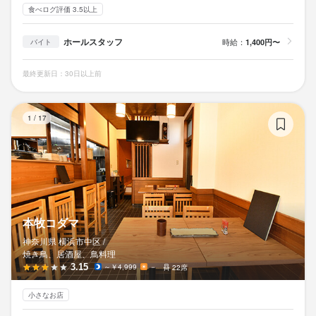
食べログ評価 3.5以上
ホールスタッフ
時給：
1,400円〜
バイト
最終更新日：30日以上前
本
1
/
17
本牧コダマ
神奈川県 横浜市中区 /
焼き鳥、居酒屋、鳥料理
3.15
～￥4,999
－
22席
小さなお店