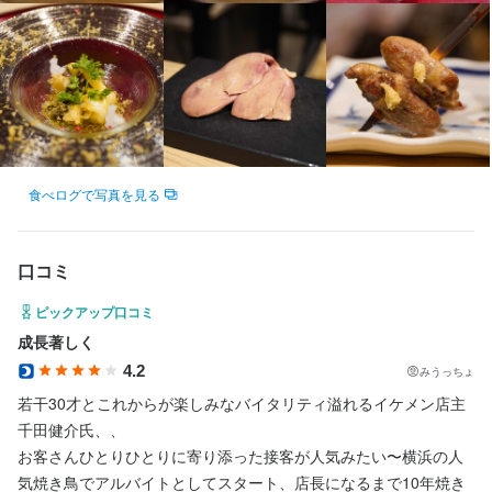
勤務地
勤務地
神奈川県横浜市中区相生町2-52 金子ビル 3F
神奈川県横浜市中区相生町2-52 金子ビル 3F
ので、成長を目指す方には大きなチャンスがあります。
オーナー以外のスタッフも若手が多数活躍中！

店名
店名
神奈川県横浜市中区相生町2-52 金子ビル 3F
神奈川県横浜市中区相生町2-52 金子ビル 3F
店名
店名
スタッフ一同、新たな仲間との出会いにワクワクしています。

1000
1000
1000
1000
法人名・事業者名
法人名・事業者名
まずは面接でお話ししましょう。お待ちしております
法人名・事業者名
法人名・事業者名
株式会社1000
株式会社1000
勤務地
勤務地
株式会社1000
株式会社1000
勤務地
勤務地
神奈川県横浜市中区相生町2-52 金子ビル 3F
神奈川県横浜市中区相生町2-52 金子ビル 3F
神奈川県横浜市中区相生町2-52 金子ビル 3F
神奈川県横浜市中区相生町2-52 金子ビル 3F
最終更新日2025/09/24
最終更新日2025/09/24
食べログで写真を見る
最終更新日2025/09/24
最終更新日2025/09/24
法人名・事業者名
法人名・事業者名
法人名・事業者名
法人名・事業者名
店名
株式会社1000
株式会社1000
株式会社1000
株式会社1000
1000
口コミ
最終更新日2025/09/24
最終更新日2025/09/24
勤務地
最終更新日2025/09/24
最終更新日2025/09/24
ピックアップ口コミ
神奈川県横浜市中区相生町2-52 金子ビル 3F
成長著しく
4.2
みうっちょ
法人名・事業者名
若干30才とこれからが楽しみなバイタリティ溢れるイケメン店主
株式会社1000
千田健介氏、、

お客さんひとりひとりに寄り添った接客が人気みたい〜横浜の人
気焼き鳥でアルバイトとしてスタート、店長になるまで10年焼き
最終更新日2025/09/24