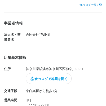
食べログで見る
クレジット払い。

受け取り時間 20:00 ～ 23:59

事業者情報
〝揚げ物サプライズ〟との事でしたが、それ以上の詳細は受け取
るまで不明。

法人名・事
合同会社TWINS
1,090円⇨545円

業者名
スマホアプリ内の、店名・受取日時等明記されてるスマホ画面
を、受取日時にお店スタッフに提示して、所定の箇所をポチして
店舗基本情報
貰って〝ブツ〟を受け取ると、諸々完了というシステムだ。

住所
神奈川県横浜市神奈川区西神奈川2-2-1
お店スタッフがネパール人と思われる方ばかりで、日本語で書か
れたスマホ画面を見てから数十秒カタマってしまった。

食べログで地図を開く
中華街のお店での〝中華なひと〟は、そこから先・誰かに電話す
交通手段
東白楽駅から徒歩1分
るやら、電話を切った後又カタマってしまうやら、店外に暫く出
営業時間
[月]

てしまうやら大惨事になってしまった。

　11:00 - 22:30
