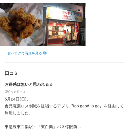
まんぞくキッチン
勤務地
神奈川県横浜市神奈川区西神奈川2-2-1
連絡先
0806-669-5087
食べログで写真を見る
法人名・事業者名
合同会社TWINS
口コミ
お得感は無いと思われる☆
最終更新日2026/04/02
クックロネコ
5月24日(日)、

食品廃棄ロス削減を提唱するアプリ〝too good to go〟を経由して
利用しました。

東急線東白楽駅・「東白楽」バス停眼前
