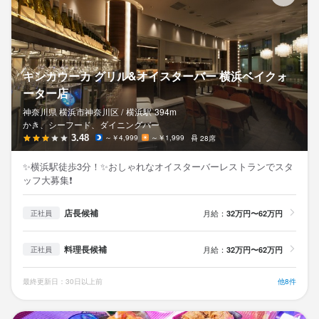
キンカウーカ グリル&オイスターバー 横浜ベイクォ
ーター店
神奈川県 横浜市神奈川区 /
横浜
駅
394m
かき、シーフード、ダイニングバー
3.48
～￥4,999
～￥1,999
28席
✨横浜駅徒歩3分！✨おしゃれなオイスターバーレストランでスタ
ッフ大募集❗
店長候補
月給：
32万円〜62万円
正社員
料理長候補
月給：
32万円〜62万円
正社員
最終更新日：30日以上前
他8件
WO