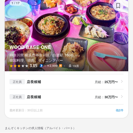
1
/
17
WOOD BASE ONE
神奈川県 横浜市神奈川区 /
白楽
駅
160m
韓国料理、焼肉、ダイニングバー
3.05
～￥2,999
－
19席
店長候補
月給：
25万円〜
正社員
店長候補
月給：
30万円〜
正社員
最終更新日：30日以上前
他2件
まんぞくキッチンの求人情報（アルバイト・パート）