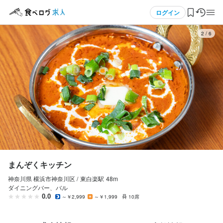
応募画面へ進む
メニュー
ログイン
3
/
6
まんぞくキッチン
アルバイト・パート
ログイン・無料会員登録
ホールスタッフ・サービススタッフ
ホールスタッフ・サービススタッフ
食べログ求人TOP
時給
1,250円〜1,550円
求人検索
ボーナス・賞与あり
インセンティブあり
給与手渡しOK
日払いOK
週払いOK
給与前払いOK
マイページ管理
閲覧履歴
勤務時間
まんぞくキッチン
10:00から23:00
神奈川県 横浜市神奈川区 /
東白楽
駅
48m
気になる求人
ダイニングバー、バル
ランチタイムのみ勤務OK
終電考慮あり
ダブルワーク・副業OK
フルタイム歓迎
0.0
～￥2,999
～￥1,999
10席
時短社員制度あり
残業月20時間以下
転勤なし
長期勤務歓迎
週1日からOK
検索履歴・保存した条件
週2日からOK
週4日以上OK
シフト制
固定シフト制(決まった時間・曜日に働ける)
自由シフト制(毎回、時間・曜日を選べる)