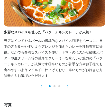
仕事内容
ホールとキッチン両方やっていただく場合があります。

・お客様への料理の提供

・お客様対応

多彩なスパイスを使った「バターチキンカレー」が人気！
南
・調理補助

◎
当店はインドやネパールの伝統的なスパイス料理をベースに、日
・片付け

当
本の方も食べやすいようアレンジを加えたカレーを種類豊富に提
・締め作業

な
供。なかでも多彩なスパイスを使い、トマトのほのかな酸味とバ
など
て
ターや生クリーム等の濃厚でクリーミーな味わいが魅力の「バタ
す
ーチキンカレー」が人気です◎辛いものが苦手な方やお子様でも
彩
食べやすいようマイルドに仕上げており、辛いものがお好きな方
身に付くスキル
用
は辛さもお選びいただけます！
包丁さばき
チーズの知識
写真
店名