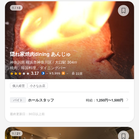
隠
1
/
13
隠れ家焼肉dining あんじゅ
神奈川県 横浜市神奈川区 /
大口
駅
304m
焼肉、韓国料理、ダイニングバー
3.17
～￥5,999
－
22席
個人経営
小さなお店
ホールスタッフ
時給：
1,250円〜1,500円
バイト
最終更新日：30日以上前
キ
1
/
21