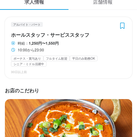
求人情報
店舗情報
応募履歴
WEB履歴書
休日・休暇
アルバイト・パート
週に2回休み
スカウト・メルマガ受信設定
ホールスタッフ・サービススタッフ
日曜定休
平日のみ勤務OK(土日休み)
時給：
1,250円〜1,550円
ヘルプ・お問い合わせフォーム
10:00から23:00
待遇
ボーナス・賞与あり
フルタイム歓迎
平日のみ勤務OK
掲載をご検討の店舗様へ
シニア・ミドル活躍中
・契約期間の定めなし

食べログ求人PRESS
30日以上前
・社会保険完備（厚生年金、雇用保険、健康保険、労災保険）

・受動喫煙防止措置：屋内原則禁煙（喫煙専用室あり）

プライバシーポリシー
・独立支援制度あり
お店のこだわり
利用規約
まかない・食事補助あり
車通勤OK
ひげOK
ピアスOK
企業情報
特徴
大学生歓迎
シニア・ミドル活躍中