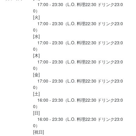
「頑張りたい」というキモチがあれば大丈夫

歓迎スキル・経験
　17:00 - 23:30（L.O. 料理22:30 ドリンク23:0
選考の流れ
求める人物像
0）

最初は丁寧に先輩スタッフがサポートするので

最後までお読みいただき

経験や資格は必要ございません！！

[火]

＜こんな方歓迎します＞

初めてで不安な方もご安心ください

「頑張りたい」というキモチがあれば大丈夫

　17:00 - 23:30（L.O. 料理22:30 ドリンク23:0
ありがとうございます！

・安定基盤のもと、自分の好きなサービス業に専念したい方

0）

・シフトは自由がいい

・店舗管理、経営に興味がある方

最初は丁寧に先輩スタッフがサポートするので

[水]

WEB応募

・社割でお得に生活したい

・腰を落ち着けて働きたい

初めてで不安な方もご安心ください

　17:00 - 23:30（L.O. 料理22:30 ドリンク23:0
　24時間受付中です！

・昇給したい

0）

・上場企業で運営ノウハウを学びキャリア形成したい

・バイトで青春もしたい

　応募後、ご登録のメールアドレスへ

・シフトは自由がいい

[木]

・飲食業や調理好きな方
・オシャレなお店で働きたい

　面接日設定のご案内メールをお送りするので

・社割でお得に生活したい

　17:00 - 23:30（L.O. 料理22:30 ドリンク23:0
上記1つでもあってはまったら

　そちらのメールよりご登録ください。

・昇給したい

0）

急いで応募ボタンをクリック！
・バイトで青春もしたい

[金]

選考の流れ
・オシャレなお店で働きたい

　17:00 - 23:30（L.O. 料理22:30 ドリンク23:0
TEL応募

上記1つでもあってはまったら

0）

最後までお読みいただき

　営業時間中はお電話がつながりにくい場合がございます。

急いで応募ボタンをクリック！
[土]

ありがとうございます！

　改めておかけ直していただくか、

選考の流れ
　16:00 - 23:30（L.O. 料理22:30 ドリンク23:0
　WEBよりご応募ください！
0）

●WEB応募

WEB応募

[日]

　24時間受付中です！

　24時間受付中です！

　16:00 - 23:30（L.O. 料理22:30 ドリンク23:0
選考の流れ
　応募後、ご登録のメールアドレスへ

0）

お店の採用担当者からのメッセージ
　応募後、ご登録のメールアドレスへ

[祝日]

●WEB応募

　面接日設定のご案内メールをお送りするので

　面接日設定のご案内メールをお送りするので
