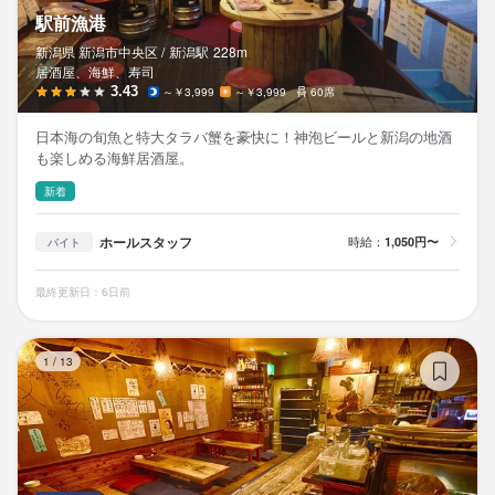
駅前漁港
新潟県 新潟市中央区 /
新潟
駅
228m
居酒屋、海鮮、寿司
3.43
～￥3,999
～￥3,999
60席
日本海の旬魚と特大タラバ蟹を豪快に！神泡ビールと新潟の地酒
も楽しめる海鮮居酒屋。
新着
ホールスタッフ
時給：
1,050円〜
バイト
最終更新日：6日前
五
1
/
13