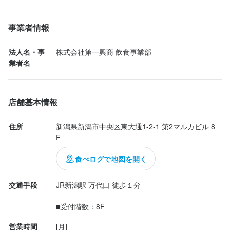
「お酒の作り方がわからない…」や「困った時はどうしたらい
飲み放題も提供早く、グラスも綺麗で、店員さんも明るくて人柄
・チーフマネージャー

【未経験でも安心！充実の研修制度】

い？」といった不安も、しっかりフォローします。

が良かったです！店員さんが元気ないとか、愛想悪いと一気にお
・ゼネラルマネージャー

事業者情報
未経験の方でも1から丁寧に教えるので安心！

研修が充実しているので、初心者でも安心してスタートできま
応募資格
店のイメージ悪くなるので、ちゃんと教育されてるんだろうなと
・エグゼクティブ（課長・次長・部長）

「お酒の作り方がわからない…」や「困った時はどうしたらい
す。

思いました！

法人名・事
株式会社第一興商 飲食事業部
い？」といった不安も、しっかりフォローします。

歓迎スキル・経験
未経験の方でも、約2年で店長や調理長に昇格でき、最短3年でチ
業者名
研修が充実しているので、初心者でも安心してスタートできま
【アルバイトでも有給休暇あり】

この価格帯で個室で綺麗で美味しいなんて最高です！また絶対使
ーフマネージャーに昇進するチャンスがあります！将来的には、
す。

大手グループならではの安心待遇！

人柄や人物重視の採用です！

わせてもらいます♪
店舗開発やマネジメント、エリア全体の統括業務に携わることが
一定期間勤務したアルバイトにも有給休暇が付与されます。

でき、さらには本部メンバーとして活躍することも可能です。
＜学歴・年齢不問・未経験者歓迎＞
店舗基本情報
【アルバイトでも有給休暇あり】

社会保険も完備しているので、安心して働けます。

大手グループならではの安心待遇！

住所
新潟県新潟市中央区東大通1-2-1 第2マルカビル 8
一定期間勤務したアルバイトにも有給休暇が付与されます。

他にも嬉しい待遇がたくさん！

応募資格
F
社会保険も完備しているので、安心して働けます。

詳しくは面接時にお気軽にご相談ください！
求める人物像
歓迎スキル・経験
食べログで地図を開く
他にも嬉しい待遇がたくさん！

＜こんな方歓迎します＞

応募資格
詳しくは面接時にお気軽にご相談ください！
人柄や人物重視の採用です！

・腰を落ち着けて働きたい

交通手段
JR新潟駅 万代口 徒歩１分									
・上場企業で運営ノウハウを学びキャリア形成したい

＜学歴・年齢不問・未経験者歓迎＞
歓迎スキル・経験
・飲食業や調理好きな方
■受付階数：8F
応募資格
経験や資格は必要ございません！！

営業時間
[月]
