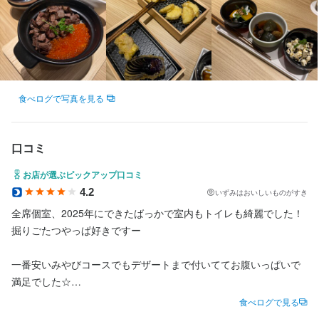
からは先輩社員がいる教育店舗で実践的に学びます。約1ヶ月間の
【全国規模での連携】

・料理の提供

OJTで業務の流れをしっかり身につけられます。

全国に展開しているため、系列店とのつながりも強固です。

・お会計

未経験者でも経験者でも、最初から丁寧に教えるので安心して働
アルバイトを含め、約3,000名のスタッフが在籍し、店舗間で協力
・テーブルの片づけ など

けます！

【安心のサポート体制】

して運営しています。忙しい時期でも安心して働ける環境が整っ
ホールと調理場それぞれにエリアマネージャーが在籍しており、
ています。

未経験者でも経験者でも、最初から丁寧に教えるので安心して働
週5日のレギュラー勤務も大歓迎！

何か困ったことがあればすぐに相談できる環境です。チームワー
けます！

面接時にご希望をお気軽にご相談ください。
食べログで写真を見る
クを大切にしながらサポートします。

《キャリアアップのチャンス》

・店舗スタッフ

週5日のレギュラー勤務も大歓迎！

この仕事のおすすめポイント
【全国規模での連携】

・店舗責任者（半年以内に昇給も可能、役職手当で給与アップ）

面接時にご希望をお気軽にご相談ください。
口コミ
全国に展開しているため、系列店とのつながりも強固です。

・店長・調理長（初級→中級→上級、約2年で昇格、年収が50万円
【柔軟な働き方が可能】

お店が選ぶピックアップ口コミ
アルバイトを含め、約3,000名のスタッフが在籍し、店舗間で協力
程度アップ）

週1日・1日3時間からOK！

4.2
いずみはおいしいものがすき
この仕事のおすすめポイント
して運営しています。忙しい時期でも安心して働ける環境が整っ
・チーフマネージャー

旅行やテストなどで忙しい時も、プライベートを大切にしながら
全席個室、2025年にできたばっかで室内もトイレも綺麗でした！

ています。

・ゼネラルマネージャー

【柔軟な働き方が可能】

働けます。

掘りごたつやっぱ好きですー

・エグゼクティブ（課長・次長・部長）

週1日・1日3時間からOK！

「テスト週間で勤務できる日が少ない…」そんな時もご安心を。

《キャリアアップのチャンス》

旅行やテストなどで忙しい時も、プライベートを大切にしながら
週0日でも問題なし！シフトの相談はお気軽にどうぞ。

一番安いみやびコースでもデザートまで付いててお腹いっぱいで
・店舗スタッフ

未経験の方でも、約2年で店長や調理長に昇格でき、最短3年でチ
働けます。

満足でした☆

・店舗責任者（半年以内に昇給も可能、役職手当で給与アップ）

ーフマネージャーに昇進するチャンスがあります！将来的には、
「テスト週間で勤務できる日が少ない…」そんな時もご安心を。

【未経験でも安心！充実の研修制度】

お刺身と前菜が個別盛りで嬉しかったです

・店長・調理長（初級→中級→上級、約2年で昇格、年収が50万円
店舗開発やマネジメント、エリア全体の統括業務に携わることが
食べログで見る
週0日でも問題なし！シフトの相談はお気軽にどうぞ。

未経験の方でも1から丁寧に教えるので安心！

程度アップ）

でき、さらには本部メンバーとして活躍することも可能です。