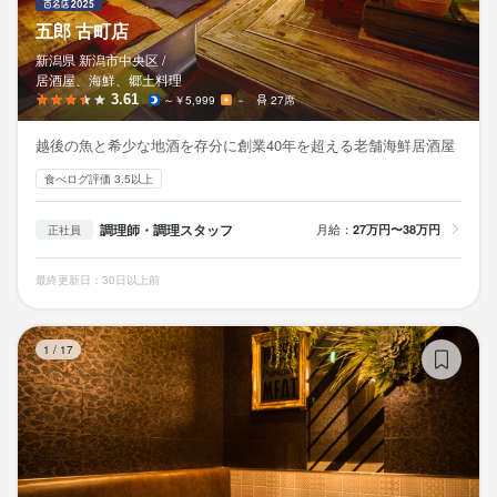
五郎 古町店
新潟県 新潟市中央区 /
居酒屋、海鮮、郷土料理
3.61
～￥5,999
－
27席
越後の魚と希少な地酒を存分に創業40年を超える老舗海鮮居酒屋
食べログ評価 3.5以上
調理師・調理スタッフ
月給：
27万円〜38万円
正社員
最終更新日：30日以上前
個
1
/
17