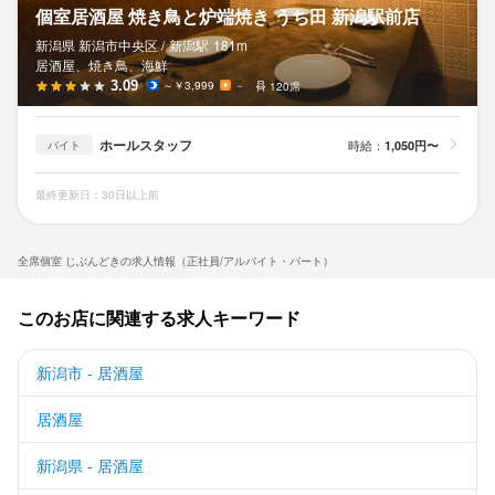
個室居酒屋 焼き鳥と炉端焼き うち田 新潟駅前店
新潟県 新潟市中央区 /
新潟
駅
181m
居酒屋、焼き鳥、海鮮
3.09
～￥3,999
－
120席
ホールスタッフ
時給：
1,050円〜
バイト
最終更新日：30日以上前
全席個室 じぶんどきの求人情報（正社員/アルバイト・パート）
このお店に関連する求人キーワード
新潟市 - 居酒屋
居酒屋
新潟県 - 居酒屋