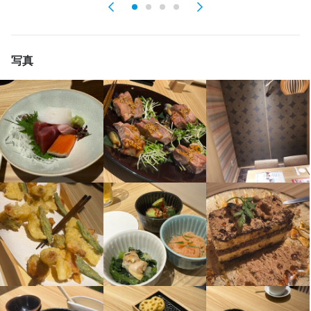
・料理の提供

将来的には、料理長候補として、他の調理スタッフへの指導・育
待遇
待遇
・お会計対応

成などの業務もお任せします。
■昇給あり

■昇給あり

・テーブルの片付け など

■友人紹介制度あり

■友人紹介制度あり

写真
■食事補助あり

■食事補助あり

この仕事のおすすめポイント
店舗運営においては、売上や利益の管理からスタッフの育成、シ
■社割あり
■社割あり
フト調整まで幅広い業務を担当します。

第一興商では、多彩な職種を取り揃えており、それぞれに魅力的
まかない・食事補助あり
まかない・食事補助あり
社会保険完備
社会保険完備
研修制度あり
研修制度あり
髪型自由
髪型自由
さらに、近隣調査を通じた販売促進の企画などにも携わり、現場
なポイントがあります。

の社員には多くの裁量が与えられています。

店舗責任者としての役割を果たすことで、経営に対する意識が高
特徴
特徴
【未経験者歓迎のOJT研修】

まり、自身の成長にもつながる環境が整っています。
初日は、会社や自社ブランドについて学ぶ集合研修を行い、2日目
履歴書不要
履歴書不要
学歴不問
学歴不問
未経験者歓迎
未経験者歓迎
新卒歓迎
新卒歓迎
第二新卒歓迎
第二新卒歓迎
フリーター歓迎
フリーター歓迎
からは先輩社員がいる教育店舗で実践的に学びます。約1ヶ月間の
大学生歓迎
大学生歓迎
高校生歓迎
高校生歓迎
シニア・ミドル活躍中
シニア・ミドル活躍中
ブランクOK
ブランクOK
駅チカ(徒歩5分以内)
駅チカ(徒歩5分以内)
OJTで業務の流れをしっかり身につけられます。

この仕事のおすすめポイント
第一興商では、多彩な職種を取り揃えており、それぞれに魅力的
【安心のサポート体制】

仕事内容
仕事内容
なポイントがあります。

ホールと調理場それぞれにエリアマネージャーが在籍しており、
何か困ったことがあればすぐに相談できる環境です。チームワー
（ホールスタッフ）

（キッチンスタッフ）

【未経験者歓迎のOJT研修】

クを大切にしながらサポートします。

・お客様のご案内

・調理補助

初日は、会社や自社ブランドについて学ぶ集合研修を行い、2日目
・ご注文のお伺い

・お皿洗い　など
