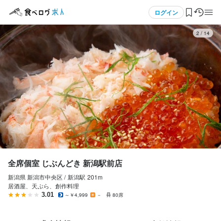
応募画面へ進む
応募画面へ進む
応募画面へ進む
応募画面へ進む
メニュー
ログイン
3
/
14
全席個室 じぶんどき 新潟駅前店
全席個室 じぶんどき 新潟駅前店
全席個室 じぶんどき 新潟駅前店
全席個室 じぶんどき 新潟駅前店
正社員
正社員
アルバイト・パート
アルバイト・パート
ログイン・無料会員登録
店長候補・マネージャー
調理師・調理スタッフ
ホールスタッフ・サービススタッフ
調理師・調理スタッフ
店長候補・マネージャー
調理師・調理スタッフ
ホールスタッフ・サービススタッフ
調理師・調理スタッフ
食べログ求人TOP
月給
月給
時給
時給
246,000円〜420,000円
246,000円〜420,000円
1,050円〜
1,050円〜
求人検索
昇給あり
昇給あり
昇給あり
昇給あり
交通費支給
交通費支給
扶養内勤務OK
扶養内勤務OK
マイページ管理
給与補足
給与補足
研修期間
研修期間
交通費：全額支給

交通費：全額支給

■研修時給

■研修時給

閲覧履歴
全席個室 じぶんどき 新潟駅前店
⇒時給変動なし

⇒時給変動なし

電車通勤でも嬉しい！

電車通勤でも嬉しい！

※研修時間56時間予定（前後する場合あり）
※研修時間56時間予定（前後する場合あり）
新潟県 新潟市中央区 /
新潟
駅
201m
気になる求人
居酒屋、天ぷら、創作料理
【未経験者】月給24万6000円以上（固定残業代含む）

【未経験者】月給24万6000円以上（固定残業代含む）

給与補足
給与補足
3.01
～￥4,999
－
80席
検索履歴・保存した条件
　※固定残業代は、時間外労働の有無にかかわらず15時間分（月3
　※固定残業代は、時間外労働の有無にかかわらず15時間分（月3
交通費：全額支給

交通費：全額支給

万円～）を支給します。

万円～）を支給します。

電車通勤でもご安心ください

電車通勤でもご安心ください
