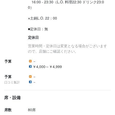
お会いできること楽しみにしております!
　16:00 - 23:30（L.O. 料理22:30 ドリンク23:0
　24時間受付中です！

　そちらのメールよりご登録ください。

　そちらのメールよりご登録ください。

0）

　応募後、ご登録のメールアドレスへ

　面接日設定のご案内メールをお送りするので

●TEL応募

TEL応募

※土鍋L.O. 22：00

　そちらのメールよりご登録ください。

　営業時間中はお電話がつながりにくい場合がございます。

　営業時間中はお電話がつながりにくい場合がございます。

　改めておかけ直していただくか、

　改めておかけ直していただくか、

■定休日：無
店名
●TEL応募

　WEBよりご応募ください！
　WEBよりご応募ください！
定休日
全席個室 じぶんどき 新潟駅前店
　営業時間中はお電話がつながりにくい場合がございます。

営業時間・定休日は変更となる場合がございます
　改めておかけ直していただくか、

ので、店舗にご確認ください。
お店の採用担当者からのメッセージ
　WEBよりご応募ください！
勤務地
お店の採用担当者からのメッセージ
新潟県新潟市中央区東大通1-2-1 第2マルカビル 8F
予算
－
最後までお読みいただきありがとうございます！

お会いできること楽しみにしております!
￥4,000～￥4,999
お会いできること楽しみにしております。
お店の採用担当者からのメッセージ
法人名・事業者名
予算
－
株式会社第一興商 飲食事業部
最後までお読みいただきありがとうございます！

－
口コミ集計
お会いできること楽しみにしております。
最終更新日2026/03/27
店名
席・設備
店名
全席個室 じぶんどき 新潟駅前店
全席個室 じぶんどき 新潟駅前店
席数
80席
勤務地