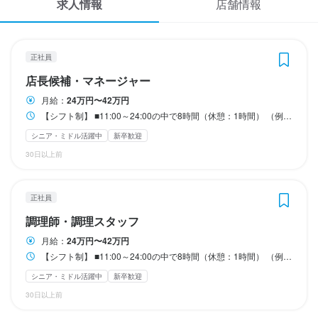
求人情報
店舗情報
応募履歴
※上記を超える時間外労働分は、手当を追加支給します。

※上記を超える時間外労働分は、手当を追加支給します。

■昇給あり（年2回）

■昇給あり（年2回）

【経験者】月給29万円～41万円（固定残業代含む）

【経験者】月給29万円～41万円（固定残業代含む）

⇒トレーナーになったら…

⇒トレーナーになったら…

WEB履歴書
※固定残業代は、時間外労働の有無にかかわらず15時間分（月3万
※固定残業代は、時間外労働の有無にかかわらず15時間分（月3万
　通常時給+300円！！

　通常時給+300円！！

正社員
円～5万円）を支給します。

円～5万円）を支給します。

スカウト・メルマガ受信設定
店長候補・マネージャー
※上記を超える時間外労働分は、手当を追加支給します。

※上記を超える時間外労働分は、手当を追加支給します。

■高校生時給あり

■高校生時給あり

⇒同時給START

⇒同時給START

月給：
24万円〜42万円
ヘルプ・お問い合わせフォーム
経験によっては店長職からのスタートも可能。その場合は月給30
経験によっては調理長からのスタートも可能。その場合は月給30
【シフト制】 ■11:00～24:00の中で8時間（休憩：1時間） （例）14:30～23:30、15:00～24:00 1日8時間～（休憩1時間） ※店舗によって若干異なります。
万円～スタートです！
万円～スタートです！
■食事補助あり

■食事補助あり

シニア・ミドル活躍中
新卒歓迎
掲載をご検討の店舗様へ
⇒1食200円

⇒1食200円

30日以上前
食べログ求人PRESS
■友人紹介制度あり

■友人紹介制度あり

勤務時間
勤務時間
⇒最大3万円支給
⇒最大3万円支給
プライバシーポリシー
正社員
【シフト制】

【シフト制】

利用規約
調理師・調理スタッフ
■11:00～24:00の中で8時間（休憩：1時間）

■11:00～24:00の中で8時間（休憩：1時間）

（例）14:30～23:30、15:00～24:00

（例）14:30～23:30、15:00～24:00

企業情報
月給：
24万円〜42万円
勤務時間
勤務時間
　1日8時間～（休憩1時間）

　1日8時間～（休憩1時間）

【シフト制】 ■11:00～24:00の中で8時間（休憩：1時間） （例）14:30～23:30、15:00～24:00 1日8時間～（休憩1時間） ※店舗によって若干異なります。
※店舗によって若干異なります。
※店舗によって若干異なります。
14:30～23:30

14:30～23:30

シニア・ミドル活躍中
新卒歓迎
転勤なし
転勤なし
30日以上前
※上記時間から

※上記時間から

　1日3時間～/週1日～OK

　1日3時間～/週1日～OK
