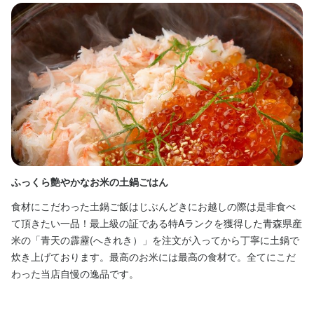
・まかない有

・まかない有

◇頑張れ！夢追い人さん

◇頑張れ！夢追い人さん

・制服貸与

・制服貸与

1日3時間 / 週2日勤務

1日3時間 / 週2日勤務

「レッスンが入っていないときや

「レッスンが入っていないときや

＼うれしい従業員割引／

＼うれしい従業員割引／

早く終わる日にシフトINしています！

早く終わる日にシフトINしています！

系列飲食店：最大20％OFF

系列飲食店：最大20％OFF

私のように、夢や学業と両立している人も多いので

私のように、夢や学業と両立している人も多いので

ビッグエコー(系列店)：最大50％OFF
ビッグエコー(系列店)：最大50％OFF
心強いデス！」

心強いデス！」

まかない・食事補助あり
まかない・食事補助あり
社会保険完備
社会保険完備
研修制度あり
研修制度あり
服装自由
服装自由
などなど…

などなど…

週1日勤務～レギュラー勤務まで

週1日勤務～レギュラー勤務まで

特徴
特徴
幅広く大歓迎だから、アナタらしい働き方が見つかります
幅広く大歓迎だから、アナタらしい働き方が見つかります
ダブルワーク・副業OK
ダブルワーク・副業OK
週1日からOK
週1日からOK
週2日からOK
週2日からOK
週4日以上OK
週4日以上OK
学歴不問
学歴不問
未経験者歓迎
未経験者歓迎
独立希望者歓迎
独立希望者歓迎
新卒歓迎
新卒歓迎
第二新卒歓迎
第二新卒歓迎
ふっくら艶やかなお米の土鍋ごはん
最
フリーター歓迎
フリーター歓迎
シニア・ミドル活躍中
シニア・ミドル活躍中
女性活躍中
女性活躍中
ブランクOK
ブランクOK
駅チカ(徒歩5分以内)
駅チカ(徒歩5分以内)
食材にこだわった土鍋ご飯はじぶんどきにお越しの際は是非食べ
2
休日・休暇
休日・休暇
て頂きたい一品！最上級の証である特Aランクを獲得した青森県産
で
米の「青天の霹靂(へきれき）」を注文が入ってから丁寧に土鍋で
ち
交代制

交代制

仕事内容
仕事内容
炊き上げております。最高のお米には最高の食材で。全てにこだ
い
■週1日～/1日3時間～OK

■週1日～/1日3時間～OK

わった当店自慢の逸品です。
く
■自由シフト
■自由シフト
店舗マネジメント全般業務

【調理スタッフ】

ま
・お客様のご案内

開店前の仕込み、料理の調理、盛り付け、洗い場などの調理業務
・注文の受付

全般をお任せします。
