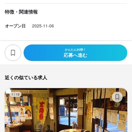
店名
勤務地
新潟県新潟市中央区東大通1-2-1 第2マルカビル 8F
全席個室 じぶんどき 新潟駅前店
新潟県新潟市中央区東大通1-2-1 第2マルカビル 8F
特徴・関連情報
法人名・事業者名
オープン日
2025-11-06
勤務地
法人名・事業者名
株式会社第一興商 飲食事業部
新潟県新潟市中央区東大通1-2-1 第2マルカビル 8F
株式会社第一興商 飲食事業部
最終更新日2026/03/27
法人名・事業者名
かんたん30秒！
最終更新日2026/03/27
株式会社第一興商 飲食事業部
応募へ進む
最終更新日2026/03/27
近くの似ている求人
駅
1
/
13